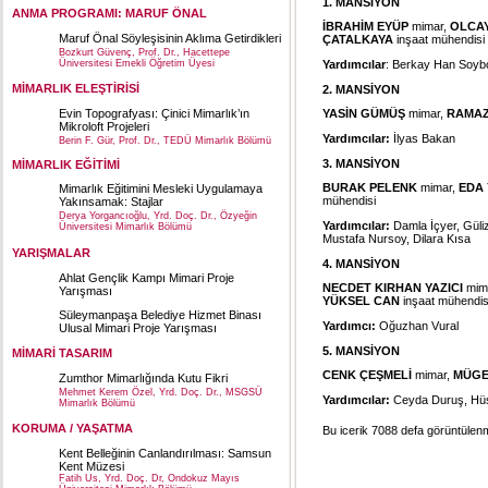
1. MANSİYON
ANMA PROGRAMI: MARUF ÖNAL
İBRAHİM EYÜP
mimar,
OLCAY
Maruf Önal Söyleşisinin Aklıma Getirdikleri
ÇATALKAYA
inşaat mühendisi
Bozkurt Güvenç, Prof. Dr., Hacettepe
Üniversitesi Emekli Öğretim Üyesi
Yardımcılar
: Berkay Han Soyb
MİMARLIK ELEŞTİRİSİ
2. MANSİYON
Evin Topografyası: Çinici Mimarlık’ın
YASİN GÜMÜŞ
mimar,
RAMAZ
Mikroloft Projeleri
Yardımcılar:
İlyas Bakan
Berin F. Gür, Prof. Dr., TEDÜ Mimarlık Bölümü
3. MANSİYON
MİMARLIK EĞİTİMİ
BURAK PELENK
mimar,
EDA
Mimarlık Eğitimini Mesleki Uygulamaya
mühendisi
Yakınsamak: Stajlar
Derya Yorgancıoğlu, Yrd. Doç. Dr., Özyeğin
Yardımcılar:
Damla İçyer, Güli
Üniversitesi Mimarlık Bölümü
Mustafa Nursoy, Dilara Kısa
YARIŞMALAR
4. MANSİYON
Ahlat Gençlik Kampı Mimari Proje
NECDET KIRHAN YAZICI
mim
Yarışması
YÜKSEL CAN
inşaat mühendis
Süleymanpaşa Belediye Hizmet Binası
Yardımcı:
Oğuzhan Vural
Ulusal Mimari Proje Yarışması
5. MANSİYON
MİMARİ TASARIM
CENK ÇEŞMELİ
mimar,
MÜGE
Zumthor Mimarlığında Kutu Fikri
Mehmet Kerem Özel, Yrd. Doç. Dr., MSGSÜ
Yardımcılar:
Ceyda Duruş, Hü
Mimarlık Bölümü
KORUMA / YAŞATMA
Bu icerik 7088 defa görüntülenmi
Kent Belleğinin Canlandırılması: Samsun
Kent Müzesi
Fatih Us, Yrd. Doç. Dr, Ondokuz Mayıs