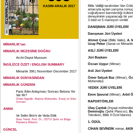
Bitlis Valiliği tarafından Van G
KASIM-ARALIK 2017
amacıyla açılan yarışma sonuçl
coğrafyanın barındırdığı kültüre
deneyiminin yaşanacağı bir yer
3 ödül ve 5 mansiyon verildi.
DANIŞMAN JÜRİ ÜYELERİ
Danışman Jüri Üyeleri
Ahmet Çınar
(Bitlis Valisi),
A. 
Uzay Peker
(Sanat ve Mimarlık 
MİMARLIK'tan
ASLİ JÜRİ ÜYELERİ
MİMARLIK MÜZESİNE DOĞRU
Jüri Başkanı
Archi-Depot Museum
Özcan Uygur
(Mimar)
İNGİLİZCE ÖZET / ENGLISH SUMMARY
Asli Jüri Üyeleri
Mimarlık 398.| November-December 2017
Ömer Selçuk Baz
(Mimar),
Öz
MİMARLIK DÜNYASINDAN
Mühendisi)
MİMARLIK GÜNDEM
YEDEK JÜRİ ÜYELERİ
Paris İklim Anlaşması Sonrası Betona Yer
Emre Şavural
(Mimar),
Arbil 
Var Mı?
Önder Algedik, Makine Mühendisi, Enerji ve İklim
RAPORTÖRLER
Uzmanı
Ulaş Çardak
(İnşaat mühendisi,
ANMA
Demiroğlu
(Şehir Plancısı),
Bu
Teknikeri, Bitlis İl Özel İdaresi)
Ve Selim İlkin’e de Veda Ettik
İlhan Tekeli, Prof. Dr., ODTÜ Şehir ve Bölge
1. ÖDÜL
Planlama Bölümü
CİHAN SEVİNDİK
mimar,
AKI
GÜNCEL