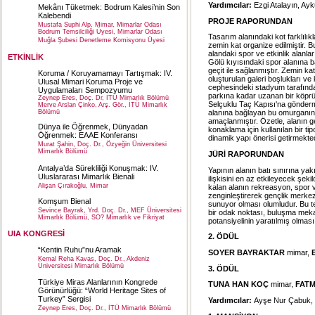
Yardımcılar:
Ezgi Atalayın, Ayk
Mekânı Tüketmek: Bodrum Kalesi’nin Son
Kalebendi
PROJE RAPORUNDAN
Mustafa Suphi Alp, Mimar, Mimarlar Odası
Bodrum Temsilciliği Üyesi, Mimarlar Odası
Tasarım alanındaki kot farklılık
Muğla Şubesi Denetleme Komisyonu Üyesi
zemin kat organize edilmiştir. 
alandaki spor ve etkinlik alanla
ETKİNLİK
Gölü kıyısındaki spor alanına b
geçit ile sağlanmıştır. Zemin ka
Koruma / Koruyamamayı Tartışmak: IV.
oluşturulan galeri boşlukları ve k
Ulusal Mimari Koruma Proje ve
cephesindeki stadyum tarafında
Uygulamaları Sempozyumu
parkına kadar uzanan bir köprü ö
Zeynep Eres, Doç. Dr, İTÜ Mimarlık Bölümü
Selçuklu Taç Kapısı'na gönderme
Merve Arslan Çinko, Arş. Gör., İTÜ Mimarlık
Bölümü
alanına bağlayan bu omurganın, f
amaçlanmıştır. Özetle, alanın gen
Dünya ile Öğrenmek, Dünyadan
konaklama için kullanılan bir tipo
Öğrenmek: EAAE Konferansı
dinamik yapı önerisi getirmekted
Murat Şahin, Doç. Dr., Özyeğin Üniversitesi
Mimarlık Bölümü
JÜRİ RAPORUNDAN
Antalya’da Sürekliliği Konuşmak: IV.
Yapının alanın batı sınırına ya
Uluslararası Mimarlık Bienali
ilişkisini en az etkileyecek şek
Alişan Çırakoğlu, Mimar
kalan alanın rekreasyon, spor ve
zenginleştirerek gençlik merkez
Komşum Bienal
sunuyor olması olumludur. Bu te
Sevince Bayrak, Yrd. Doç. Dr., MEF Üniversitesi
bir odak noktası, buluşma mekan
Mimarlık Bölümü, SO? Mimarlık ve Fikriyat
potansiyelinin yaratılmış olması,
UIA KONGRESİ
2. ÖDÜL
“Kentin Ruhu”nu Aramak
SOYER BAYRAKTAR
mimar,
Kemal Reha Kavas, Doç. Dr., Akdeniz
Üniversitesi Mimarlık Bölümü
3. ÖDÜL
Türkiye Miras Alanlarının Kongrede
TUNA HAN KOÇ
mimar,
FATM
Görünürlüğü: “World Heritage Sites of
Turkey” Sergisi
Yardımcılar:
Ayşe Nur Çabuk, 
Zeynep Eres, Doç. Dr., İTÜ Mimarlık Bölümü