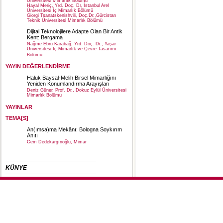
Üniversitesi Mimarlık Bölümü
Hayal Meriç, Yrd. Doç. Dr, İstanbul Arel
Üniversitesi İç Mimarlık Bölümü
Giorgi Tsanatskenishvili, Doç.Dr.,Gürcistan
Teknik Üniversitesi Mimarlık Bölümü
Dijital Teknolojilere Adapte Olan Bir Antik
Kent: Bergama
Nağme Ebru Karabağ, Yrd. Doç. Dr., Yaşar
Üniversitesi İç Mimarlık ve Çevre Tasarımı
Bölümü
YAYIN DEĞERLENDİRME
Haluk Baysal-Melih Birsel Mimarlığını
Yeniden Konumlandırma Arayışları
Deniz Güner, Prof. Dr., Dokuz Eylül Üniversitesi
Mimarlık Bölümü
YAYINLAR
TEMA[S]
An(ımsa)ma Mekânı: Bologna Soykırım
Anıtı
Cem Dedekargınoğlu, Mimar
KÜNYE