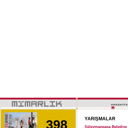
YARIŞMALAR
398
Süleymanpaşa Belediye 