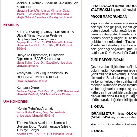
Mekânı Tüketmek: Bodrum Kalesi’nin Son
FIRAT DOĞAN
mimar,
BURC
Kalebendi
YALTIRAKLI
inşaat mühendisi
Mustafa Suphi Alp, Mimar, Mimarlar Odası
Bodrum Temsilciliği Üyesi, Mimarlar Odası
PROJE RAPORUNDAN
Muğla Şubesi Denetleme Komisyonu Üyesi
Yapı önünde; araziye ana yakla
ETKİNLİK
belediye ana girişinin, meclis gi
yoğun olarak kullanacağı bu gir
Koruma / Koruyamamayı Tartışmak: IV.
devamı niteliğinde düzenlenir. 
Ulusal Mimari Koruma Proje ve
devam edeceği öngörüsü ile tic
Uygulamaları Sempozyumu
şekilde konumlandırılır. Ticaret 
Zeynep Eres, Doç. Dr, İTÜ Mimarlık Bölümü
Planlanan Tekirdağ Büyükşehir B
Merve Arslan Çinko, Arş. Gör., İTÜ Mimarlık
Bölümü
hale geleceği öngörülmüştür. Ö
bağlanan Ş. Y. Mayadağlı Caddesi
Dünya ile Öğrenmek, Dünyadan
Öğrenmek: EAAE Konferansı
JÜRİ RAPORUNDAN
Murat Şahin, Doç. Dr., Özyeğin Üniversitesi
Mimarlık Bölümü
Çevre ve kot ilişkilerine bağlı 
bulunmuştur. Kademelenmede çatı
Antalya’da Sürekliliği Konuşmak: IV.
Şehit Yüzbaşı Mayadağlı Caddes
Uluslararası Mimarlık Bienali
olumludur. Bu alanların yapı iş
Alişan Çırakoğlu, Mimar
ve kent merkezinden yaklaşımlar
meydan kotundan kolay ulaşılabil
Komşum Bienal
ve bu seçimlerin kompozisyona 
Sevince Bayrak, Yrd. Doç. Dr., MEF Üniversitesi
katta yayılı bir şekilde başlay
Mimarlık Bölümü, SO? Mimarlık ve Fikriyat
alanlarının daha fazla gün ışığ
bütün olarak değerlendirildiğind
UIA KONGRESİ
2. ÖDÜL
“Kentin Ruhu”nu Aramak
Kemal Reha Kavas, Doç. Dr., Akdeniz
İBRAHİM EYÜP
mimar,
OLCAY
Üniversitesi Mimarlık Bölümü
ÇATALKAYA
inşaat mühendisi
Türkiye Miras Alanlarının Kongrede
Yardımcı:
Berkayhan Soybora
Görünürlüğü: “World Heritage Sites of
Turkey” Sergisi
3. ÖDÜL
Zeynep Eres, Doç. Dr., İTÜ Mimarlık Bölümü