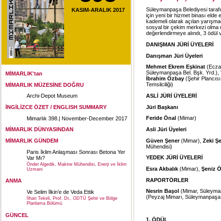
Süleymanpaşa Belediyesi tarafınd
KASIM-ARALIK 2017
için yeni bir hizmet binası eld
kademeli olarak açılan yarışmad
sosyal bir çekim merkezi olma n
değerlendirmeye alındı, 3 ödül 
DANIŞMAN JÜRİ ÜYELERİ
Danışman Jüri Üyeleri
Mehmet Ekrem Eşkinat
(Eczac
Süleymanpaşa Bel. Bşk. Yrd.),
MİMARLIK'tan
İbrahim Özbay
(Şehir Plancısı
Temsilciliği)
MİMARLIK MÜZESİNE DOĞRU
ASLİ JÜRİ ÜYELERİ
Archi-Depot Museum
Jüri Başkanı
İNGİLİZCE ÖZET / ENGLISH SUMMARY
Feride Önal
(Mimar)
Mimarlık 398.| November-December 2017
Asli Jüri Üyeleri
MİMARLIK DÜNYASINDAN
Güven Şener
(Mimar),
Zeki Ş
MİMARLIK GÜNDEM
Mühendisi)
Paris İklim Anlaşması Sonrası Betona Yer
YEDEK JÜRİ ÜYELERİ
Var Mı?
Önder Algedik, Makine Mühendisi, Enerji ve İklim
Esra Akbalık
(Mimar),
Şeniz 
Uzmanı
RAPORTÖRLER
ANMA
Nesrin Başol
(Mimar, Süleyma
Ve Selim İlkin’e de Veda Ettik
(Peyzaj Mimarı, Süleymanpaşa 
İlhan Tekeli, Prof. Dr., ODTÜ Şehir ve Bölge
Planlama Bölümü
GÜNCEL
1. ÖDÜL