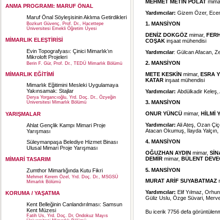
MEHMET METİN POLAT
mima
ANMA PROGRAMI: MARUF ÖNAL
Yardımcılar:
Gizem Özer, Ec
Maruf Önal Söyleşisinin Aklıma Getirdikleri
1. MANSİYON
Bozkurt Güvenç, Prof. Dr., Hacettepe
Üniversitesi Emekli Öğretim Üyesi
DENİZ DOKGÖZ
mimar,
FER
MİMARLIK ELEŞTİRİSİ
COŞAK
inşaat mühendisi
Evin Topografyası: Çinici Mimarlık’ın
Yardımcılar
: Gülcan Afacan, 
Mikroloft Projeleri
2. MANSİYON
Berin F. Gür, Prof. Dr., TEDÜ Mimarlık Bölümü
MİMARLIK EĞİTİMİ
METE KESKİN
mimar,
ESRA 
KATAR
inşaat mühendisi
Mimarlık Eğitimini Mesleki Uygulamaya
Yakınsamak: Stajlar
Yardımcılar:
Abdülkadir Keleş,
Derya Yorgancıoğlu, Yrd. Doç. Dr., Özyeğin
3. MANSİYON
Üniversitesi Mimarlık Bölümü
ONUR YÜNCÜ
mimar,
HİLMİ
YARIŞMALAR
Yardımcılar:
Ali Ateş, Ozan Çiç
Ahlat Gençlik Kampı Mimari Proje
Atacan Okumuş, İlayda Yalçın
Yarışması
4. MANSİYON
Süleymanpaşa Belediye Hizmet Binası
Ulusal Mimari Proje Yarışması
OĞUZHAN AYDIN
mimar,
SİN
DEMİR
mimar,
BÜLENT DEVE
MİMARİ TASARIM
5. MANSİYON
Zumthor Mimarlığında Kutu Fikri
Mehmet Kerem Özel, Yrd. Doç. Dr., MSGSÜ
MURAT ARİF SUYABATMAZ
Mimarlık Bölümü
Yardımcılar:
Elif Yılmaz, Orhu
KORUMA / YAŞATMA
Güliz Uslu, Özge Süvari, Merve
Kent Belleğinin Canlandırılması: Samsun
Kent Müzesi
Bu icerik 7756 defa görüntülenmi
Fatih Us, Yrd. Doç. Dr, Ondokuz Mayıs