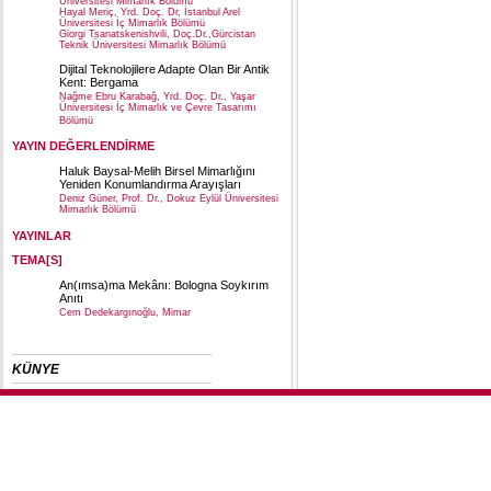
Üniversitesi Mimarlık Bölümü
Hayal Meriç, Yrd. Doç. Dr, İstanbul Arel
Üniversitesi İç Mimarlık Bölümü
Giorgi Tsanatskenishvili, Doç.Dr.,Gürcistan
Teknik Üniversitesi Mimarlık Bölümü
Dijital Teknolojilere Adapte Olan Bir Antik
Kent: Bergama
Nağme Ebru Karabağ, Yrd. Doç. Dr., Yaşar
Üniversitesi İç Mimarlık ve Çevre Tasarımı
Bölümü
YAYIN DEĞERLENDİRME
Haluk Baysal-Melih Birsel Mimarlığını
Yeniden Konumlandırma Arayışları
Deniz Güner, Prof. Dr., Dokuz Eylül Üniversitesi
Mimarlık Bölümü
YAYINLAR
TEMA[S]
An(ımsa)ma Mekânı: Bologna Soykırım
Anıtı
Cem Dedekargınoğlu, Mimar
KÜNYE