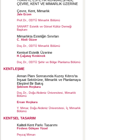
TÜRKİYE ESTETİK KONGRESİ’NDE
ÇEVRE, KENT VE MİMARLIK ÜZERİNE
Çevre, Kent, Mimarlık
Jale Erzen
Prof.Dr., ODTÜ Mimarlık Bölümü
SANART Estetik ve Görsel Kültür Derneği
Başkanı
Mimarlıkta Estetiğin Sınırları
C. Abdi Güzer
Doç.Dr., ODTÜ Mimarlık Bölümü
Kentsel Estetik Üzerine
H.Çağatay Keskinok
Doç.Dr., ODTÜ Şehir ve Bölge Planlama Bölümü
KENTLEŞME
Annan Planı Sonrasında Kuzey Kıbrıs’ta
İnşaat Sektörüne, Mimarlık ve Planlamaya
Eleştirel Bir Bakış
Şebnem Hoşkara
Doç.Dr., Doğu Akdeniz Üniversitesi, Mimarlık
Bölümü
Ercan Hoşkara
Y. Mimar, Doğu Akdeniz Üniversitesi, İç Mimarlık
Bölümü
KENTSEL TASARIM
Kaliteli Kent Parkı Tasarımı
Firdevs Gökçen Yücel
Peyzaj Mimarı