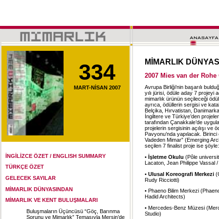
MİMARLIK DÜNYA
334
2007 Mies van der Rohe 
Avrupa Birliği’nin başarılı bul
MART-NİSAN 2007
yılı jürisi, ödüle aday 7 projeyi
mimarlık ürünün seçileceği ödül
ayrıca, ödüllerin sergisi ve kat
Belçika, Hırvatistan, Danimarka
İngiltere ve Türkiye’den projel
tarafından Çanakkale’de uygula
projelerin sergisinin açılışı v
Pavyonu’nda yapılacak. Birinci
Vadeden Mimar” (Emerging Archit
seçilen 7 finalist proje ise şöyle:
İNGİLİZCE ÖZET / ENGLISH SUMMARY
•
İşletme Okulu
(Pôle universi
Lacaton, Jean Philippe Vassal /
TÜRKÇE ÖZET
•
Ulusal Koreografi Merkezi
(
GELECEK SAYILAR
Rudy Ricciotti)
MİMARLIK DÜNYASINDAN
• Phaeno Bilim Merkezi (Phaen
Hadid Architects)
MİMARLIK VE KENT BULUŞMALARI
• Mercedes-Benz Müzesi (Merc
Buluşmaların Üçüncüsü “Göç, Barınma
Studio)
Sorunu ve Mimarlık” Temasıyla Mersin’de