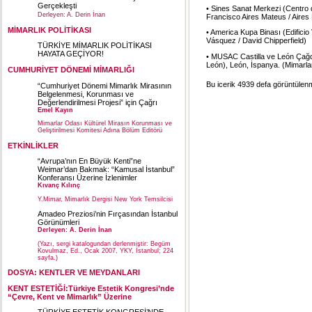
Gerçekleşti
• Sines Sanat Merkezi (Centro d
Derleyen: A. Derin İnan
Francisco Aires Mateus / Aire
MİMARLIK POLİTİKASI
• America Kupa Binası (Edificio
Vásquez / David Chipperfield)
TÜRKİYE MİMARLIK POLİTİKASI
HAYATA GEÇİYOR!
• MUSAC Castilla ve León Çağ
León), León, İspanya. (Mimarlar
CUMHURİYET DÖNEMİ MİMARLIĞI
Bu icerik 4939 defa görüntülenmi
“Cumhuriyet Dönemi Mimarlık Mirasının
Belgelenmesi, Korunması ve
Değerlendirilmesi Projesi” için Çağrı
Emel Kayın
Mimarlar Odası Kültürel Mirasın Korunması ve
Geliştirilmesi Komitesi Adına Bölüm Editörü
ETKİNLİKLER
“Avrupa’nın En Büyük Kenti”ne
Weimar’dan Bakmak: “Kamusal İstanbul”
Konferansı Üzerine İzlenimler
Kıvanç Kılınç
Y.Mimar, Mimarlık Dergisi New York Temsilcisi
Amadeo Preziosi’nin Fırçasından İstanbul
Görünümleri
Derleyen: A. Derin İnan
(Yazı, sergi katalogundan derlenmiştir: Begüm
Kovulmaz, Ed., Ocak 2007, YKY, İstanbul; 224
sayfa.)
DOSYA: KENTLER VE MEYDANLARI
KENT ESTETİĞİ:Türkiye Estetik Kongresi’nde
“Çevre, Kent ve Mimarlık” Üzerine