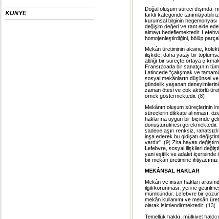
Doğal oluşum süreci dışında, 
KÜNYE
farklı kategoride tanımlayabilir
kurumsal bilginin hegemonyası a
değişim değeri ve rant elde ede
almayı hedeflemektedir. Lefebv
homojenleştirdiğini, bölüp parça
Mekân üretiminin aksine, kolekti
ilişkide, daha yatay bir toplumsa
aldığı bir süreçte ortaya çıkmak
Fransızcada bir sanatçının tüm e
Latincede “çalışmak ve tamaml
sosyal mekânların düşünsel ve 
gündelik yaşanan deneyimlerini
zaman ötesi ve çok aktörlü üret
örnek göstermektedir. (8)
Mekânın oluşum süreçlerinin in
süreçlerin dikkate alınması, öz
haklarına uygun bir biçimde gel
dönüştürülmesi gerekmektedir. H
sadece aşırı renksiz, rahatsızlı
inşa ederek bu gidişatı değişti
vardır”. (9) Zira hayatı değişt
Lefebvre, sosyal ilişkileri deği
yani eşitlik ve adalet içerisin
bir mekân üretimine ihtiyacımız
MEKÂNSAL HAKLAR
Mekân ve insan hakları arasında
ilgili korunması, yerine getiri
mümkündür. Lefebvre bir çözüm
mekân kullanımı ve mekân üretimi 
olarak isimlendirmektedir. (13)
Temellük hakkı, mülkiyet hakkı