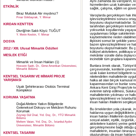
Aynı zamanda da varoşların, kö
hizmetlerden uzak kalmaları ve b
ETKİNLİK
sağlık, çalışma, eğitim ve güven
Biraz Mutluluk Alır mıydınız?
Varoşlarda gerçekleşen hak ihl
Pınar Gökbayrak, Y. Mimar
işlevsizleştirilmesi sonucu ortaya 
boyutunu oluşturmaktadırlar. S
KIRDAN KENTTEN
tarafından gerçekleşen kentsel d
yoksunluk koşullarında yaşayan 
Divriği’nin Saklı Köyü: TUĞUT
uygulanması bölge sakinlerinin ev
Y. Metin Keskin, Y. Mimar
kaybetmelerine neden olabilmesi, 
ilişkisini somut bir şekilde yan
DOSYA
bazen işlevsizleştirilmesi ve hat
boyutunu oluşturmaktadır. Bu ç
2012 / XIII. Ulusal Mimarlık Ödülleri
kültürel aktivitelere, politikay
MESLEK ETİĞİ
mekânlar süratle daha dışlayıc
incinebilir tüm gruplara kapanm
Mimarlık ve İnsan Hakları (1)
Bunlara örnek olarak, Türkiye’d
Hossein Sadri, Dr., Girne Amerikan Üniversitesi,
Mimarlık Bölümü
çerçevesinde, kentlerin çevres
uzak kalan kentsel bölgelerin 
KENTSEL TASARIM VE MİMARİ PROJE
nitelendirilen mahallelerde uy
YARIŞMASI
halka ait olan birçok kamusal me
kapanmasından ve bunlar sonu
Uşak Şehirlerarası Otobüs Terminal
Ankara Kent Girişi Projesi’yle 
Kompleksi
evlerinin tahrip edilmesi, Sulu
mahallelerinin yıkılması ve halk
KORUMA YAŞATMA
işlevsizleştirilmesi ve İstanbul’
insan hakları ihlallerini sergiley
Doğal Afetlere Yatkın Bölgelerde
Geleneksel Dokuyu ve Mekânın Ruhunu
Bu örneklerden yola çıkarak, in
Korumak
haklarına uygun değişikliklerin
Zeynep Gül Ünal, Yrd. Doç. Dr., YTÜ Mimarlık
insan hakları ihlallerinin durdu
Bölümü
sosyal adalet, eşitlik, özgürlük
Meltem Vatan, Yrd. Doç. Dr., İstanbul Aydın
aktivitelere katılım) yerine get
Üniversitesi, Mimarlık Bölümü
gerçekleşmesine bağlı olduğu gi
mahallelerin, insanları birara
KENTSEL TASARIM
oluşturulması da insan haklarını