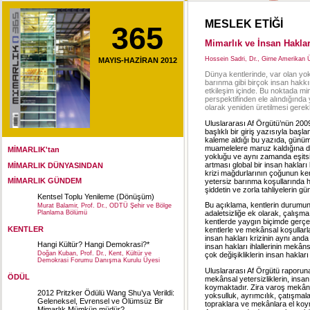
MESLEK ETİĞİ
365
Mimarlık ve İnsan Hakları
Hossein Sadri, Dr., Girne Amerikan 
MAYIS-HAZİRAN 2012
Dünya kentlerinde, var olan yoks
barınma gibi birçok insan hakkın
etkileşim içinde. Bu noktada mi
perspektifinden ele alındığında 
olarak yeniden üretilmesi gerekli
Uluslararası Af Örgütü’nün 2009
başlıklı bir giriş yazısıyla ba
kaleme aldığı bu yazıda, günümü
muamelelere maruz kaldığına dik
MİMARLIK'tan
yokluğu ve aynı zamanda eşitsizl
artması global bir insan hakları
MİMARLIK DÜNYASINDAN
krizi mağdurlarının çoğunun ken
MİMARLIK GÜNDEM
yetersiz barınma koşullarında h
şiddetin ve zorla tahliyelerin gü
Kentsel Toplu Yenileme (Dönüşüm)
Bu açıklama, kentlerin durumun
Murat Balamir, Prof. Dr., ODTÜ Şehir ve Bölge
Planlama Bölümü
adaletsizliğe ek olarak, çalışma,
kentlerde yaygın biçimde gerçekl
KENTLER
kentlerle ve mekânsal koşullarla
insan hakları krizinin aynı anda
Hangi Kültür? Hangi Demokrasi?*
insan hakları ihlallerinin mekâ
Doğan Kuban, Prof. Dr., Kent, Kültür ve
çok değişikliklerin insan hakla
Demokrasi Forumu Danışma Kurulu Üyesi
Uluslararası Af Örgütü raporun
ÖDÜL
mekânsal yetersizliklerin, insan
koymaktadır. Zira varoş mekânlar
2012 Pritzker Ödülü Wang Shu’ya Verildi:
yoksulluk, ayrımcılık, çatışmalar
Geleneksel, Evrensel ve Ölümsüz Bir
topraklara ve mekânlara el koyma
Mimarlık Mümkün müdür?