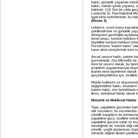
hakkı, gündelik yaşamda mekânın
hakkı, mekân içinde yaşama, o
hakkıdır. (14) Son bir yılda ger
Londra’da St. Paul Katedrali Mey
işgal etme eylemlerinde, bu hak
(Resim 3)
Lefebvre, sınırlı kamu kaynakla
şekillendirmek ve gündelik yaş
dönüşmesi gerektiğini açıklam
temel amacı, kentsel mekânın 
böylelikle kentsel mekânın temel
Purcell bunu “katılım hakkı” ola
karar alma süreçlerinde kent sa
Ancak
oeuvre
hakkı, katılım hak
içermektedir. Zira Mitchell’in de v
Kent bir
oeuvre
olarak, bu farkl
projelerin uygulanmasıyla oluşm
ikamet etme biçimlerine olanak s
gerçekleşebilmesi için, özellikl
Mekân kullanımı ve oluşumunda
değiştirebilme hakkı, insanları
katılım hakkı, tüm farklılıklarl
ilkesi, mekânsal haklar olarak 
Mimarlık ve Mekânsal Haklar
Tepe, yapabilme gücünden bahs
etik sorunların, bu sorunlardan 
yönelik kaygıların da artmasına
yapabilme gücü, özellikle mekân
yapabilme gücüne sahip ve insanl
mesleğinde de, meslek etiği cid
yönelik, çeşitli uluslararası ör
mimarlık etiğinin ilkeleri şekillen