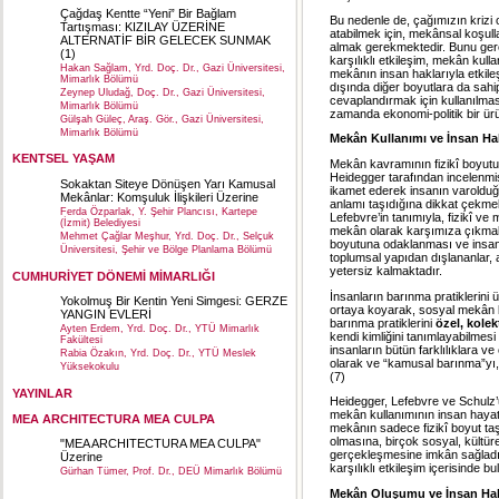
Çağdaş Kentte “Yeni” Bir Bağlam
Bu nedenle de, çağımızın krizi o
Tartışması: KIZILAY ÜZERİNE
atabilmek için, mekânsal koşullar
ALTERNATİF BİR GELECEK SUNMAK
almak gerekmektedir. Bunu gerç
(1)
karşılıklı etkileşim, mekân kull
Hakan Sağlam, Yrd. Doç. Dr., Gazi Üniversitesi,
mekânın insan haklarıyla etkile
Mimarlık Bölümü
dışında diğer boyutlara da sah
Zeynep Uludağ, Doç. Dr., Gazi Üniversitesi,
cevaplandırmak için kullanılm
Mimarlık Bölümü
zamanda ekonomi-politik bir ür
Gülşah Güleç, Araş. Gör., Gazi Üniversitesi,
Mimarlık Bölümü
Mekân Kullanımı ve İnsan Hak
KENTSEL YAŞAM
Mekân kavramının fizikî boyutu d
Heidegger tarafından incelenmiş
Sokaktan Siteye Dönüşen Yarı Kamusal
ikamet ederek insanın varoldu
Mekânlar: Komşuluk İlişkileri Üzerine
anlamı taşıdığına dikkat çekme
Ferda Özparlak, Y. Şehir Plancısı, Kartepe
Lefebvre’in tanımıyla, fizikî v
(İzmit) Belediyesi
mekân olarak karşımıza çıkmak
Mehmet Çağlar Meşhur, Yrd. Doç. Dr., Selçuk
boyutuna odaklanması ve insanla
Üniversitesi, Şehir ve Bölge Planlama Bölümü
toplumsal yapıdan dışlananlar, az
yetersiz kalmaktadır.
CUMHURİYET DÖNEMİ MİMARLIĞI
İnsanların barınma pratiklerini ü
Yokolmuş Bir Kentin Yeni Simgesi: GERZE
ortaya koyarak, sosyal mekân k
YANGIN EVLERİ
barınma pratiklerini
özel, kolek
Ayten Erdem, Yrd. Doç. Dr., YTÜ Mimarlık
kendi kimliğini tanımlayabilmesi 
Fakültesi
insanların bütün farklılıklara v
Rabia Özakın, Yrd. Doç. Dr., YTÜ Meslek
olarak ve “kamusal barınma”yı, o
Yüksekokulu
(7)
YAYINLAR
Heidegger, Lefebvre ve Schulz’
mekân kullanımının insan hayatı
MEA ARCHITECTURA MEA CULPA
mekânın sadece fizikî boyut taş
olmasına, birçok sosyal, kültürel
"MEA ARCHITECTURA MEA CULPA"
gerçekleşmesine imkân sağladığı,
Üzerine
karşılıklı etkileşim içerisinde 
Gürhan Tümer, Prof. Dr., DEÜ Mimarlık Bölümü
Mekân Oluşumu ve İnsan Hak