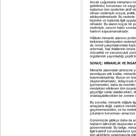
Ancak çoğunlukla mimarların ki
getirilmesi, korunması ve saygı
toplumun tüm üyelerinin aktif ola
olması nedeniyle sosyal, politik
etkileyebilmektedir. Bu nedenle
biçimine ve toplumla ilgili uygula
olmalıdır. Bu alanın küçük bir 
nedeniyle,
oeuvre
hakkı sınırla
hakkını kapsamamaktadır.
Hâlbuki mimarlık alanının profesy
birikimine hâkimiyetleri nedeni
de, kendi çalışmalarındaki kişise
arttırmak, hak ihlallerinin önün
mücadele ve savunuculuk yürütme
örgütlerinin yayımladığı çeşitli 
SONUÇ: MİMARLIK VE İNSA
Mimarlık alanındaki aktivizme y
tanımlayan etik kodlar, mimarlık
bulunmaktadırlar. Bunun en öne
oluşturulmamaları, dolayısıyla m
içermemeleri, daha da önemlisi
meslekten etkilenen tüm insanlar
geçerliğe sahip olabilecekleri, d
ortaklaşabilecekleri bir zemine 
Bu sorunlar, mimarlık etiğiyle il
amaçlarla değil, sadece mesleki 
geçememesinden; ve bu metinler
çıkarların korunması amacının
Günümüzde gittikçe daha da arta
hakların bilincinde oluşturulan et
göstermektedir. Bu belge, mimarl
ilgili kolektif sorumluluklarını 
tüm aktörlerin uzlaşmasıyla etik