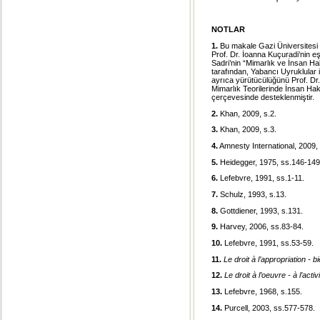
NOTLAR
1.
Bu makale Gazi Üniversitesi 
Prof. Dr. İoanna Kuçuradi’nin e
Sadri’nin “Mimarlık ve İnsan Ha
tarafından, Yabancı Uyruklular
ayrıca yürütücülüğünü Prof. Dr
Mimarlık Teorilerinde İnsan Hakl
çerçevesinde desteklenmiştir.
2.
Khan, 2009, s.2.
3.
Khan, 2009, s.3.
4.
Amnesty International, 2009, 
5.
Heidegger, 1975, ss.146-149
6.
Lefebvre, 1991, ss.1-11.
7.
Schulz, 1993, s.13.
8.
Gottdiener, 1993, s.131.
9.
Harvey, 2006, ss.83-84.
10.
Lefebvre, 1991, ss.53-59.
11.
Le droit à l’appropriation - bi
12.
Le droit à l’oeuvre - à l’activ
13.
Lefebvre, 1968, s.155.
14.
Purcell, 2003, ss.577-578.