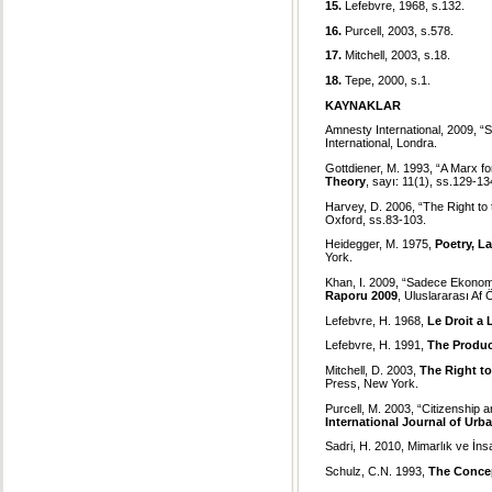
15.
Lefebvre, 1968, s.132.
16.
Purcell, 2003, s.578.
17.
Mitchell, 2003, s.18.
18.
Tepe, 2000, s.1.
KAYNAKLAR
Amnesty International, 2009, 
International, Londra.
Gottdiener, M. 1993, “A Marx f
Theory
, sayı: 11(1), ss.129-13
Harvey, D. 2006, “The Right to 
Oxford, ss.83-103.
Heidegger, M. 1975,
Poetry, L
York.
Khan, I. 2009, “Sadece Ekonomik
Raporu 2009
, Uluslararası Af 
Lefebvre, H. 1968,
Le Droit a L
Lefebvre, H. 1991,
The Produc
Mitchell, D. 2003,
The Right to
Press, New York.
Purcell, M. 2003, “Citizenship a
International Journal of Ur
Sadri, H. 2010, Mimarlık ve İn
Schulz, C.N. 1993,
The Concep