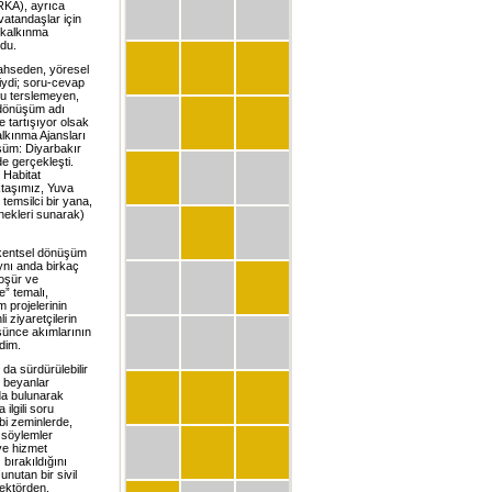
RKA), ayrıca
vatandaşlar için
 kalkınma
ldu.
bahseden, yöresel
yiydi; soru-cevap
uyu terslemeyen,
l dönüşüm adı
 tartışıyor olsak
alkınma Ajansları
şüm: Diyarbakır
de gerçekleşti.
 Habitat
ektaşımız, Yuva
 temsilci bir yana,
örnekleri sunarak)
n kentsel dönüşüm
Aynı anda birkaç
roşür ve
e” temalı,
m projelerinin
i ziyaretçilerin
üşünce akımlarının
dim.
da sürdürülebilir
n beyanlar
rda bulunarak
ilgili soru
ibi zeminlerde,
f söylemler
 ve hizmet
 bırakıldığını
nutan bir sivil
sektörden,