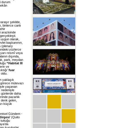
li durum
mekân
raşır şekilde,
, binlerce canlı
ehir
 arazisinde
gerçekleşti.
a uygun olarak,
devlet başkanının,
n
(plenary
orideki yüzlerce
l, yarı-resmî veya
alanın dışında,
kak, park, meydan
rduğu
“Habitat III
erin ve
ıktığı’
fuar
 oldu.
an yaklaşık
si görece mütevazı
eniyle yaşanan
r nedeniyle
en günlerde daha
erinde pazarlık
e denk gelen,
azı küçük
 Kentsel Gündem -
dirgesi
’ (Quito
 tuttuğu
aya’da
ası kuruluşlar