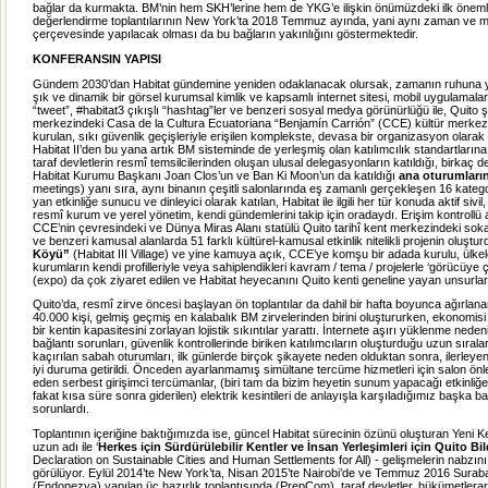
bağlar da kurmakta. BM’nin hem SKH’lerine hem de YKG’e ilişkin önümüzdeki ilk önem
değerlendirme toplantılarının New York’ta 2018 Temmuz ayında, yani aynı zaman ve 
çerçevesinde yapılacak olması da bu bağların yakınlığını göstermektedir.
KONFERANSIN YAPISI
Gündem 2030’dan Habitat gündemine yeniden odaklanacak olursak, zamanın ruhuna ya
şık ve dinamik bir görsel kurumsal kimlik ve kapsamlı internet sitesi, mobil uygulamaları
“tweet”, #habitat3 çıkışlı “hashtag”ler ve benzeri sosyal medya görünürlüğü ile, Quito ş
merkezindeki Casa de la Cultura Ecuatoriana “Benjamín Carrión” (CCE) kültür merkezi
kurulan, sıkı güvenlik geçişleriyle erişilen komplekste, devasa bir organizasyon olarak 
Habitat II’den bu yana artık BM sisteminde de yerleşmiş olan katılımcılık standartların
taraf devletlerin resmî temsilcilerinden oluşan ulusal delegasyonların katıldığı, birkaç 
Habitat Kurumu Başkanı Joan Clos’un ve Ban Ki Moon’un da katıldığı
ana oturumları
meetings) yanı sıra, aynı binanın çeşitli salonlarında eş zamanlı gerçekleşen 16 kateg
yan etkinliğe sunucu ve dinleyici olarak katılan, Habitat ile ilgili her tür konuda aktif sivi
resmî kurum ve yerel yönetim, kendi gündemlerini takip için oradaydı. Erişim kontrollü 
CCE’nin çevresindeki ve Dünya Miras Alanı statülü Quito tarihî kent merkezindeki so
ve benzeri kamusal alanlarda 51 farklı kültürel-kamusal etkinlik nitelikli projenin oluştu
Köyü”
(Habitat III Village) ve yine kamuya açık, CCE’ye komşu bir adada kurulu, ülkel
kurumların kendi profilleriyle veya sahiplendikleri kavram / tema / projelerle ‘görücüye ç
(expo) da çok ziyaret edilen ve Habitat heyecanını Quito kenti geneline yayan unsurlar
Quito’da, resmî zirve öncesi başlayan ön toplantılar da dahil bir hafta boyunca ağırlan
40.000 kişi, gelmiş geçmiş en kalabalık BM zirvelerinden birini oluştururken, ekonomi
bir kentin kapasitesini zorlayan lojistik sıkıntılar yarattı. İnternete aşırı yüklenme ned
bağlantı sorunları, güvenlik kontrollerinde biriken katılımcıların oluşturduğu uzun sırala
kaçırılan sabah oturumları, ilk günlerde birçok şikayete neden olduktan sonra, ilerley
iyi duruma getirildi. Önceden ayarlanmamış simültane tercüme hizmetleri için salon önl
eden serbest girişimci tercümanlar, (biri tam da bizim heyetin sunum yapacağı etkinliğ
fakat kısa süre sonra giderilen) elektrik kesintileri de anlayışla karşıladığımız başka b
sorunlardı.
Toplantının içeriğine baktığımızda ise, güncel Habitat sürecinin özünü oluşturan Yeni
uzun adı ile ‘
Herkes için Sürdürülebilir Kentler ve İnsan Yerleşimleri için Quito Bil
Declaration on Sustainable Cities and Human Settlements for All) - gelişmelerin nabzını
görülüyor. Eylül 2014’te New York’ta, Nisan 2015’te Nairobi’de ve Temmuz 2016 Surab
(Endonezya) yapılan üç hazırlık toplantısında (PrepCom), taraf devletler, hükümetlerar