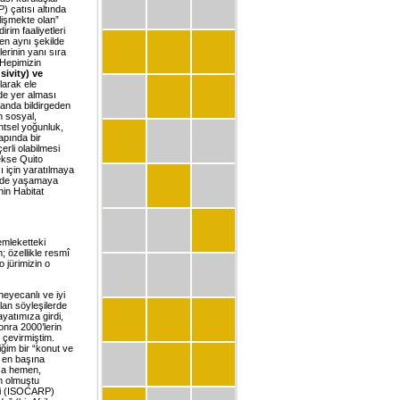
) çatısı altında
elişmekte olan”
irim faaliyetleri
en aynı şekilde
erinin yanı sıra
 Hepimizin
usivity) ve
olarak ele
nde yer alması
anda bildirgeden
n sosyal,
ntsel yoğunluk,
apında bir
erli olabilmesi
ekse Quito
 için yaratılmaya
lerde yaşamaya
nin Habitat
emleketteki
; özellikle resmî
 jürimizin o
heyecanlı ve iyi
lan söyleşilerde
ayatımıza girdi,
onra 2000’lerin
 çevirmiştim.
iğim bir “konut ve
n en başına
ıza hemen,
ım olmuştu
iği (ISOCARP)