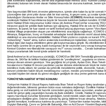
yıllık konferansı kapsamında, BM’nin ana organlarından merkez üssü “Küresel Güneyde
ülkesinde) bulunan tek örnek olarak Habitat binasında bir oturuma katılmak, benim için
gibiydi.
Yanı başımızdaki BM kent zirvesine gidemeyince, içimde ukte kalan bu işi bir sonraki H
çözeceğime dair yirmi yıldır duran ufak bir inat varmış, ki geçen sene, şu sıralar içinde
bulunduğum Uluslararası Anıtlar ve Sitler Konseyi’nden (
ICOMOS
) Amerikalı meslekta
vesilesiyle Habitat III hazırlıklarına büyük bir hevesle katılırken buldum kendimi. ICO
bizim Habitat III’teki misyonumuz kültür mirası idi; Andrew PrepCom’lar sırasında YKG’
mirasının güçlü bir şekilde ifade bulması için uğraşmış, Habitat III’te de sıkı bir ICOMO
katılımını, iki panel, bir fuar standı ve tarihî kentsel peyzaj alıştırması içeren “Vive Alam
Habitat Village projesinden oluşan yan etkinliklerimiz aracılığıyla sağlamıştı. ICOMOS 
Almanya, Bulgaristan, İsveç ve Kanadalı arkadaşlar kendi ülkelerinin resmî ulusal del
olabilmişti ve ana oturuma katılabildiler. Habitat III’teki yüzlerce coşkulu ve kararlı STK 
“networking”, “tweet” atma, kahve aralarında koordinasyon toplantıları, konumuzla do
dolaylı ilgisi olan başka etkinliklere gitme gibi koşturmacalara giriştik. Bu etkinliklerden il
kent hakkı üzerine idi ve genç kadın konuşmacı ile bir seyircinin soru-cevap konuşma
Kentsel Gündem neo-liberalizmle savaşıyor mu?” sorusu soruldu… Cevabı bulmaktan
ortaya yuvarlamak bile kendi içinde anlamlı bir hareketti.
Şimdi Andrew’un iki yıl boyunca yürüttüğü, ICOMOS’un BM SKH Temsilciliği görevini b
olması ile, SKH’lar ile birlikte Habitat gündemini de “yerelleştirme”, uygulama ve izleme
etmeye devam etmem gerekiyor. Yine geçtiğimiz iki yıl içinde, Aydan Erim, İlhan Tekel
hocalarımızın Habitat III öncesi yazdıkları yazılar dizisine eklemlenecek böyle bir me
istenilince mutlu oldum; bir yandan da şehircilik meselelerine politik, ekonomik, hukuki,
benzeri yönlerden hakim birçok meslektaşımız varken, meslek çevremizden Habitat III
sayıdaki kişiden biri olarak bu görevi eksiğiyle gediğiyle de olsa yerine getirmek bana
TÜRKİYE’NİN HABİTAT III’TEKİ KONUMU
Türkiye’nin Habitat III Ulusal Raporu hakkında İlhan Tekeli ve Ruşen Keleş tarafından 
değerlendirmeler, bilmemiz gereken bütün esas noktalara değinmişti. Özellikle Habitat 
daha geniş ve sivil katılımlı bir hazırlık sürecinden geçmiş olması açısından, aradan ge
sanki bir geriye gidiş yaşandığını burada da ifade edebiliriz. Üstelik, Habitat III rapor
raporu hazırlayan kurumlar listesinde gördüğüm, kendi meslek odam olan Şehir Plancıl
arkadaşların dediğine göre, Oda’nın aslında hiç görüş bildirme fırsatı olmamış. Niteki
ağırlıklı temsiliyet, konferansa katılıma da yansımıştı. Türkiye’den katılan heyetler, bild
Dışişleri Bakanlığı, Çevre ve Şehircilik Bakanlığı, Afet ve Acil Durum Yönetimi Başkanl