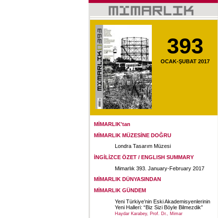
393
OCAK-ŞUBAT 2017
MİMARLIK'tan
MİMARLIK MÜZESİNE DOĞRU
Londra Tasarım Müzesi
İNGİLİZCE ÖZET / ENGLISH SUMMARY
Mimarlık 393. January-February 2017
MİMARLIK DÜNYASINDAN
MİMARLIK GÜNDEM
Yeni Türkiye’nin Eski Akademisyenlerinin
Yeni Halleri: “Biz Sizi Böyle Bilmezdik”
Haydar Karabey, Prof. Dr., Mimar