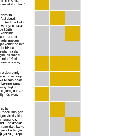
” (bir Afrika
 mesleki bir “hac”
abitat’ta
 faal olarak
şım Andrew Potts
MOS heyeti olarak
de kültür
S ekibinin
eda” adlı bir
üyelerimizden
egasyonlarına üye
gibi biz de
ğrudan ya da
ginç bir tanesi
sında, “Yeni
 ziyade, soruyu
ana devretmiş
 açısından takip
i ve Ruşen Keleş
tni kaleme almam
 sosyolojik ve
’e gitmiş çok az
 düşmüş oldu.
yapılan
II raporunun çok
çen yirmi yılda
unun sonunda,
arı Odası’ndaki
m, rapordaki kamu
iğimiz kadarıyla
ığı (AFAD), Toplu