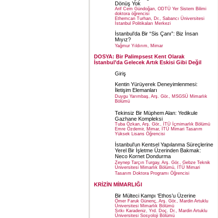
Dönüş Yok
Arif Cem Gündoğan, ODTÜ Yer Sistem Bilimi
doktora öğrencisi
Ethemcan Turhan, Dr., Sabancı Üniversitesi
İstanbul Politikaları Merkezi
İstanbul’da Bir “Sis Çanı”: Biz İnsan
Mıyız?
Yağmur Yıldırım, Mimar
DOSYA: Bir Palimpsest Kent Olarak
İstanbul’da Gelecek Artık Eskisi Gibi Değil
Giriş
Kentin Yürüyerek Deneyimlenmesi:
İletişim Elemanları
Duygu Yarımbaş, Arş. Gör., MSGSÜ Mimarlık
Bölümü
Tekinsiz Bir Müphem Alan: Yedikule
Gazhane Kompleksi
Tuba Özkan, Arş. Gör., İTÜ İçmimarlık Bölümü
Emre Özdemir, Mimar, İTÜ Mimari Tasarım
Yüksek Lisans Öğrencisi
İstanbul’un Kentsel Yapılanma Süreçlerine
Yerel Bir İşletme Üzerinden Bakmak:
Neco Kornet Dondurma
Zeynep Tarçın Turgay, Arş. Gör., Gebze Teknik
Üniversitesi Mimarlık Bölümü, İTÜ Mimari
Tasarım Doktora Programı Öğrencisi
KRİZİN MİMARLIĞI
Bir Mülteci Kampı ‘Ethos’u Üzerine
Ömer Faruk Günenç, Arş. Gör., Mardin Artuklu
Üniversitesi Mimarlık Bölümü
Sıtkı Karadeniz, Yrd. Doç. Dr., Mardin Artuklu
Üniversitesi Sosyoloji Bölümü