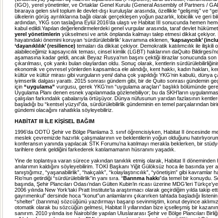
(IGO), yerel yönetimler, ve Ortaklar Genel Kurulu (General Assembly of Partners / GAP
biraraya gelen sivil toplum ile devlet-dışı kuruluşlar arasında, özellikle “gelişmiş” ve “g
ülkelerin görüş ayrılıklarına bağlı olarak gerçekleşen yoğun pazarlık, lobicilik ve geri bild
ardından, YKG son taslağına Eylül 2016’da ulaştı ve Habitat III sonucunda hemen hem
kabul edildi.Yapılan değerlendirmelerdeki genel vurgular arasında, taraf devlet hükümetl
yerel yönetimlerin
yükselmesi ve artık önplanda kalmayı talep etmesi dikkat çekiyor.
hayatındaki önemini koruyan ‘sürdürülebilirlik’ kavramına eklenen,
‘kapsayıcılık’ (incl
‘dayanıklılık’ (resilience)
temaları da dikkat çekiyor. Demokratik katılımcılık ile ilişkili 
alabileceğimiz kapsayıcılık teması, cinsel kimlik (LGBT) haklarının daQuito Bildirgesi’
aşamasına kadar geldi, ancak Beyaz Rusya’nın başını çektiği itirazlar sonucunda son 
çıkarılması, çok yankı bulan olaylardan oldu. Sonuç olarak, kentlerin sürdürülebilirliğini
ekonomik ve çevresel yönlerden kapsamlıca ele alındığı, kent hakkı, kadın hakları, ke
kültür ve kültür mirası gibi vurguların yeni/ daha çok yapıldığı YKG’nin kabulü, dünya ç
iyimserlik dalgası yarattı. 2015 sonrası gündem gibi, bir de Quito sonrası gündemin geç
için
“uygulama”
vurgusu, gerek YKG’nın “uygulama araçları” başlıklı bölümünde ger
Uygulama Planı denen esnek yapılanmada gözlenebiliyor; bu da SKH’ların uygulanması
çalışılan farkındalık çabalarıyla örtüşüyor. Dünya nüfusunun yarıdan fazlasının kent
başladığı bu “kentsel yüzyıl”da, sürdürülebilirlik gündeminin en temel parçalarından biri
gündemi olacağını rahatlıkla söyleyebiliriz.
HABİTAT III İLE KİŞİSEL BAĞIM
1996’da ODTÜ Şehir ve Bölge Planlama 3. sınıf öğrencisiyken, Habitat II öncesinde m
meslek çevremizde hazırlık çalışmalarının ve beklentilerin yoğun olduğunu hatırlıyorum
konferansın yanında yapılacak STK Forumu’na katılmayı merakla beklerken, bir stüdyo
tarihlere denk geldiğini farkederek katılamamanın hüsranını yaşadık.
Yine de toplantıya varan sürece yakından tanıklık etmiş olarak, Habitat II döneminden 
anılarımın kaldığını söyleyebilirim. TOKİ Başkanı Yiğit Gülöksüz hoca ile basında yer a
tanıştığımız, “yaşanabilirlik”, “hakçalık”, “kolaylaştırıcılık”, “yönetişim” gibi kavramlar h
Rio’nun getirdiği “sürdürülebilirlik”in yanı sıra. “
Barınma hakkı
”da temel bir konuydu. S
başında, Şehir Plancıları Odası’ndan Gülten Kubin’in ricası üzerine MDG’leri Türkçe’ye
2006 yılında New York’taki Pratt Institute’ta araştırmacı olarak geçirdiğim yılda takip ett
gayrımenkul” dersinde hoca “konut”un anlamlarını çıkarırken tahtada başladığı listeni
“shelter” (barınma) sözcüğünü yazdırmayı başarıp sevinmiştim, konut deyince aklım
otomatik olarak bu sözcüğün gelmesi, Habitat II yıllarından bize içselleşmiş bir kazan
sanırım. 2010 yılında ise Nairobi’de yapılan Uluslararası Şehir ve Bölge Plancıları Birl