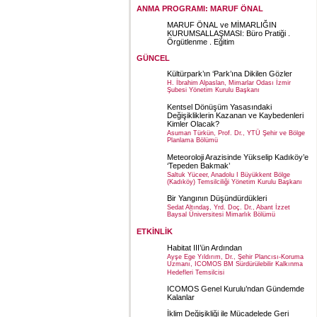
ANMA PROGRAMI: MARUF ÖNAL
MARUF ÖNAL ve MİMARLIĞIN
KURUMSALLAŞMASI: Büro Pratiği .
Örgütlenme . Eğitim
GÜNCEL
Kültürpark’ın ‘Park’ına Dikilen Gözler
H. İbrahim Alpaslan, Mimarlar Odası İzmir
Şubesi Yönetim Kurulu Başkanı
Kentsel Dönüşüm Yasasındaki
Değişikliklerin Kazanan ve Kaybedenleri
Kimler Olacak?
Asuman Türkün, Prof. Dr., YTÜ Şehir ve Bölge
Planlama Bölümü
Meteoroloji Arazisinde Yükselip Kadıköy’e
‘Tepeden Bakmak’
Saltuk Yüceer, Anadolu I Büyükkent Bölge
(Kadıköy) Temsilciliği Yönetim Kurulu Başkanı
Bir Yangının Düşündürdükleri
Sedat Altındaş, Yrd. Doç. Dr., Abant İzzet
Baysal Üniversitesi Mimarlık Bölümü
ETKİNLİK
Habitat III’ün Ardından
Ayşe Ege Yıldırım, Dr., Şehir Plancısı-Koruma
Uzmanı, ICOMOS BM Sürdürülebilir Kalkınma
Hedefleri Temsilcisi
ICOMOS Genel Kurulu’ndan Gündemde
Kalanlar
İklim Değişikliği ile Mücadelede Geri