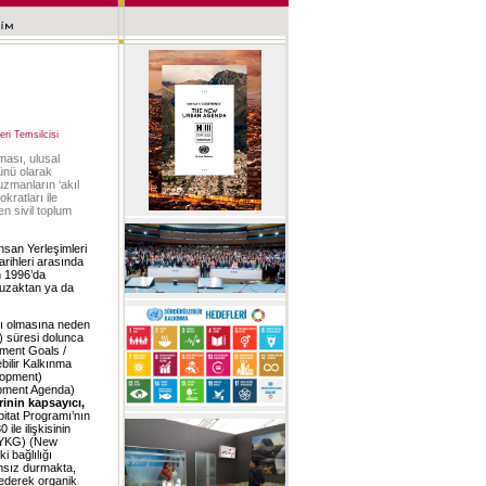
ri Temsilcisi
ması, ulusal
ünü olarak
uzmanların ‘akıl
kratları ile
en sivil toplum
İnsan Yerleşimleri
rihleri arasında
in 1996’da
, uzaktan ya da
sı olmasına neden
) süresi dolunca
pment Goals /
ilir Kalkınma
lopment)
opment Agenda)
rinin kapsayıcı,
itat Programı’nın
le ilişkisinin
YKG) (New
 bağlılığı
msız durmakta,
ederek organik