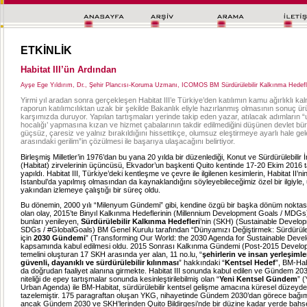
ETKİNLİK
Habitat III’ün Ardından
Ayşe Ege Yıldırım, Dr., Şehir Plancısı-Koruma Uzmanı, ICOMOS BM Sürdürülebilir Kalkınma Hedefle
Yirmi yıl aradan sonra gerçekleşen Habitat III’e Türkiye’den katılımın kamu ağırlıklı kal
raporun katılımcılıktan uzak bir şekilde Bakanlık eliyle hazırlanmış olmasının sonuç ür
karşımızda duruyor. Yapılan tartışmaları yerinde takip eden yazar, atılacak adımların “
hocalığı’ yapmasına kızan ve hizmet çabalarının takdir edilmediğini düşünen devlet büro
güçsüz, çaresiz ve yalnız bırakıldığını hissettikçe, olumsuz eleştirmeye ayarlı hale gel
arasındaki gerilim”in çözülmesi ile başarıya ulaşacağını belirtiyor.
Birleşmiş Milletler’in 1976’dan bu yana 20 yılda bir düzenlediği, Konut ve Sürdürülebilir 
(Habitat) zirvelerinin üçüncüsü, Ekvador’un başkenti Quito kentinde 17-20 Ekim 2016 ta
yapıldı. Habitat III, Türkiye’deki kentleşme ve çevre ile ilgilenen kesimlerin, Habitat II’n
İstanbul’da yapılmış olmasından da kaynaklandığını söyleyebileceğimiz özel bir ilgiyle
yakından izlemeye çalıştığı bir süreç oldu.
Bu dönemin, 2000 yılı “Milenyum Gündemi” gibi, kendine özgü bir başka dönüm nokta
olan olay, 2015’te Binyıl Kalkınma Hedeflerinin (Millennium Development Goals / MDGs
bunları yenileyen,
Sürdürülebilir Kalkınma Hedefleri
’nin (SKH) (Sustainable Develo
SDGs / #GlobalGoals) BM Genel Kurulu tarafından “Dünyamızı Değiştirmek: Sürdürüleb
için
2030 Gündemi
” (Transforming Our World: the 2030 Agenda for Sustainable Deve
kapsamında kabul edilmesi oldu. 2015 Sonrası Kalkınma Gündemi (Post-2015 Devel
temelini oluşturan 17 SKH arasında yer alan, 11 no.lu, “
şehirlerin ve insan yerleşimle
güvenli, dayanıklı ve sürdürülebilir kılınması
” hakkındaki “
Kentsel Hedef
”, BM-Hab
da doğrudan faaliyet alanına girmekte. Habitat III sonunda kabul edilen ve Gündem 2030 i
niteliği de epey tartışmalar sonunda kesinleştirilebilmiş olan “
Yeni Kentsel Gündem
”
(
Urban Agenda) ile BM-Habitat, sürdürülebilir kentsel gelişme amacına küresel düzeydeki
tazelemiştir. 175 paragraftan oluşan YKG, nihayetinde Gündem 2030’dan görece bağı
ancak Gündem 2030 ve SKH’lerinden Quito Bildirgesi’nde bir düzine kadar yerde bahs