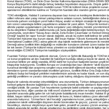
Konut İdaresi (TOKİ), ve Dicle-Oran-Serdar Kalkınma Ajanslarından (DİKA-ORAN-SE
Konya Büyükşehir’in dahil olduğu birkaç belediye heyetinden oluşuyordu. Düşük gelirli 
konut amaçlı kentsel dönüşüm modelini sunan TOKİ ile kültürel miras projelerini sunan
ajanslarının etkinliklerine katılma ve Türkiye’nin fuardaki ülke standını görme şansım o
TOKİ etkinliğinde, Habitat II zamanına dayanan bazı konut ve kentleşme ilkelerinden 
stilleri referans alan yatay mimari yaklaşımlarını anlatan sunum, beklediğimden daha i
kısmında şahsen sorduğum yerel halkın ihtiyaç analizi ve iletişim stratejisi ile ilgili sor
tüm süreci vatandaşla birlikte yaşadıklarını anlatan bir yanıt aldım. Türkiye’de kentse
altında yapılan uygulamaların çok fazla sorgulanır yanı olduğunu meslek çevrelerimizde
da bu eleştirilere Habitat III platformunda çok fazla değinilebileceğini beklemiyordum. K
sunumunda, seyircilere “Savaş Aracı olarak Zorla Evden Çıkarmalar ve Kentsel Dönü
Örneği” başlıklı bir rapor ‘korsan’ olarak dağıtıldı, ancak bu eylem belli belirsiz bir şekil
Türkiye’den hükümet dışı kurum olarak, BM İnsan Hakları Yüksek Komiserlik daveti ile
International Coalition (HIC) adına gidecek olup lojistik nedenlerle gidemeyen iki mesl
Derneği adına özellikle iklim değişikliği ve mülteciler konularını izlemek üzere katılan bir
bir tek benim (Türkiye’de kültürel miras yönetimi ve sürdürülebilir turizm ile ilgili proje 
temsil ettiğim ICOMOS Türkiye’nin katıldığını söyleyebilirim.
Fuardaki Türkiye standına gelecek olursak, Çevre ve Şehircilik Bakanlığı ile TOKİ’ni
ve konut projelerine ait dev maketleri ile hakimiyet kurduğu oldukça büyük bir alandı. 
kurumun birlikte yer aldığı standda, AFAD dahil her kurumun faaliyetini tanıtan çeşitli b
kitapçıklar bulunuyordu. Özellikle Avrupa ve Uzakdoğu’dan bazı ülkelerin “akıllı büyüm
kuramsal derinliği olan araştırma sergileri veya enteraktif-eğlenceli-davetkar nitelikli bili
demolarını içeren standartlarındaki incelikleri görünce, özellikle Afrika-Orta Doğu kökenl
etkileyici bulup bol fotoğraf çektikleri maketlerimizin aslında ne kadar klasik, en son d
getirdiği yeniliklere ve yaratıcı dokunuşlara uzak kalmış olduğunu düşünmeden edeme
Başka bir salonda ekrandan izleyebildiğimiz ana oturumlarda, Türkiye delegasyonunun 
kentsel gelişme ilkesine bağlılıklarını ve bu konuda önemli adımlar attıklarını ifade ede
verdiğini izledik. Bir yandan Türk heyetlerinin üyeleriyle belirli sohbetler ve paylaşımla
dayanışma hissi, diğer yandan da ‘milli resmî söylemin’ gerçekleri ne kadar yansıttığıyla 
işaretleri arasında gidip gelen bir ruh hali içinde bulabiliyordu insan kendini. Habitat III g
iddialı, başarı tablosu çizen resmî söylemler ile buna zıt, felaket tablosu çizen alternati
arasında kalıyoruz. ‘Uzman’ların ‘akıl hocalığı’ yapmalarına kızan, yanlış anlaşıldığını
çabalarının takdir edilmediğini düşünen devlet bürokratları ile güçsüz, çaresiz ve yalnız
hissettikçe, olumsuz eleştirmeye ayarlı hale gelen, proaktif ve yaratıcı çözüm aramayı u
toplum arasında bir gerilim. Ancak umutlarımızı bu gerilimlere yenik düşürmeden, her 