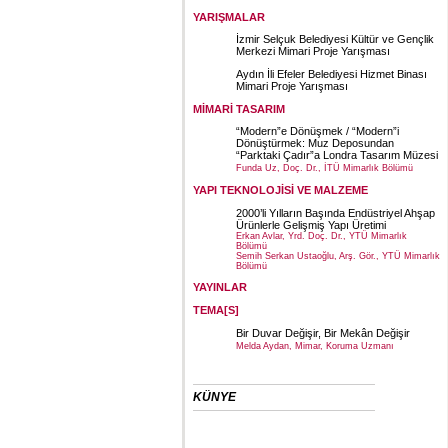
YARIŞMALAR
İzmir Selçuk Belediyesi Kültür ve Gençlik
Merkezi Mimari Proje Yarışması
Aydın İli Efeler Belediyesi Hizmet Binası
Mimari Proje Yarışması
MİMARİ TASARIM
“Modern”e Dönüşmek / “Modern”i
Dönüştürmek: Muz Deposundan
“Parktaki Çadır”a Londra Tasarım Müzesi
Funda Uz, Doç. Dr., İTÜ Mimarlık Bölümü
YAPI TEKNOLOJİSİ VE MALZEME
2000’li Yılların Başında Endüstriyel Ahşap
Ürünlerle Gelişmiş Yapı Üretimi
Erkan Avlar, Yrd. Doç. Dr., YTÜ Mimarlık
Bölümü
Semih Serkan Ustaoğlu, Arş. Gör., YTÜ Mimarlık
Bölümü
YAYINLAR
TEMA[S]
Bir Duvar Değişir, Bir Mekân Değişir
Melda Aydan, Mimar, Koruma Uzmanı
KÜNYE