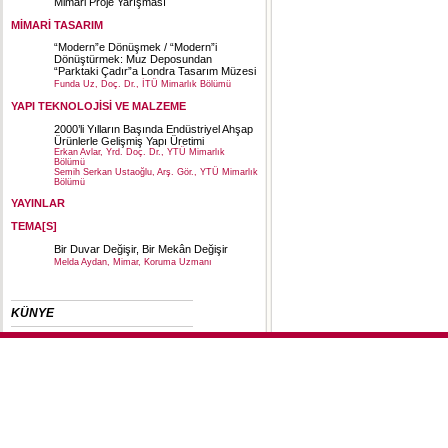
Mimari Proje Yarışması
MİMARİ TASARIM
“Modern”e Dönüşmek / “Modern”i
Dönüştürmek: Muz Deposundan
“Parktaki Çadır”a Londra Tasarım Müzesi
Funda Uz, Doç. Dr., İTÜ Mimarlık Bölümü
YAPI TEKNOLOJİSİ VE MALZEME
2000’li Yılların Başında Endüstriyel Ahşap
Ürünlerle Gelişmiş Yapı Üretimi
Erkan Avlar, Yrd. Doç. Dr., YTÜ Mimarlık
Bölümü
Semih Serkan Ustaoğlu, Arş. Gör., YTÜ Mimarlık
Bölümü
YAYINLAR
TEMA[S]
Bir Duvar Değişir, Bir Mekân Değişir
Melda Aydan, Mimar, Koruma Uzmanı
KÜNYE