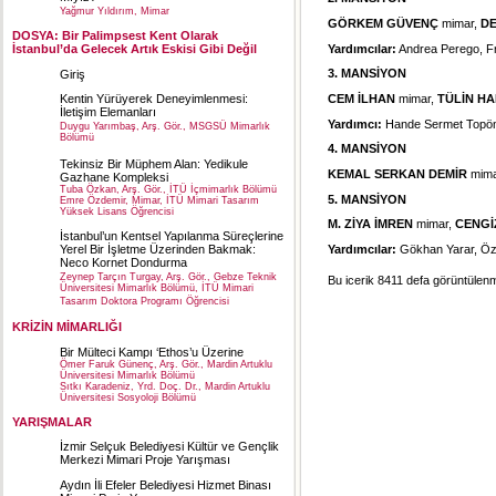
Yağmur Yıldırım, Mimar
GÖRKEM GÜVENÇ
mimar,
DE
DOSYA: Bir Palimpsest Kent Olarak
Yardımcılar:
Andrea Perego, Fr
İstanbul’da Gelecek Artık Eskisi Gibi Değil
3. MANSİYON
Giriş
CEM İLHAN
mimar,
TÜLİN HA
Kentin Yürüyerek Deneyimlenmesi:
İletişim Elemanları
Yardımcı:
Hande Sermet Topönde
Duygu Yarımbaş, Arş. Gör., MSGSÜ Mimarlık
Bölümü
4. MANSİYON
Tekinsiz Bir Müphem Alan: Yedikule
KEMAL SERKAN DEMİR
mima
Gazhane Kompleksi
Tuba Özkan, Arş. Gör., İTÜ İçmimarlık Bölümü
5. MANSİYON
Emre Özdemir, Mimar, İTÜ Mimari Tasarım
Yüksek Lisans Öğrencisi
M. ZİYA İMREN
mimar,
CENGİ
İstanbul’un Kentsel Yapılanma Süreçlerine
Yerel Bir İşletme Üzerinden Bakmak:
Yardımcılar:
Gökhan Yarar, Ö
Neco Kornet Dondurma
Zeynep Tarçın Turgay, Arş. Gör., Gebze Teknik
Bu icerik 8411 defa görüntülenmi
Üniversitesi Mimarlık Bölümü, İTÜ Mimari
Tasarım Doktora Programı Öğrencisi
KRİZİN MİMARLIĞI
Bir Mülteci Kampı ‘Ethos’u Üzerine
Ömer Faruk Günenç, Arş. Gör., Mardin Artuklu
Üniversitesi Mimarlık Bölümü
Sıtkı Karadeniz, Yrd. Doç. Dr., Mardin Artuklu
Üniversitesi Sosyoloji Bölümü
YARIŞMALAR
İzmir Selçuk Belediyesi Kültür ve Gençlik
Merkezi Mimari Proje Yarışması
Aydın İli Efeler Belediyesi Hizmet Binası