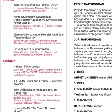
PROJE RAPORUNDAN
Kültürpark’ın ‘Park’ına Dikilen Gözler
H. İbrahim Alpaslan, Mimarlar Odası İzmir
Projede temel olan şey hareketi
Şubesi Yönetim Kurulu Başkanı
içeri alır, içeride sürprizli al
içinde tören alanı, spor alanı 
Kentsel Dönüşüm Yasasındaki
boşluğa dönüşür. Bina yalnızca b
Değişikliklerin Kazanan ve Kaybedenleri
tasarlanmıştır. Sahne yalnızca s
Kimler Olacak?
Tüm arsa ve tüm program sahney
Asuman Türkün, Prof. Dr., YTÜ Şehir ve Bölge
gösteri salonu olarak çalışma po
Planlama Bölümü
alanı olarak kullanılma potansiye
kapanarak özelleşebilen salon,
Meteoroloji Arazisinde Yükselip Kadıköy’e
‘Tepeden Bakmak’
JÜRİ RAPORUNDAN
Saltuk Yüceer, Anadolu I Büyükkent Bölge
(Kadıköy) Temsilciliği Yönetim Kurulu Başkanı
Yalın bir fikri kararlı bir tavır
bulunmuştur. Kavramsal yaklaşım
Bir Yangının Düşündürdükleri
çağdaş yorumu projenin en güçl
Sedat Altındaş, Yrd. Doç. Dr., Abant İzzet
bulunmuştur. Orta avlunun sürek
Baysal Üniversitesi Mimarlık Bölümü
üst/kentsel peyzajın doğal yaş
bulunmuştur. Zemin kotta oluş
ETKİNLİK
yatay ilişkinin kuvvetli ve sürek
mekânlara kolayca ulaşılabilir
Habitat III’ün Ardından
Ayşe Ege Yıldırım, Dr., Şehir Plancısı-Koruma
2. ÖDÜL
Uzmanı, ICOMOS BM Sürdürülebilir Kalkınma
Hedefleri Temsilcisi
AHMET ÜNVEREN
mimar,
AN
ICOMOS Genel Kurulu’ndan Gündemde
3. ÖDÜL
Kalanlar
ERVİN GARİP
mimar,
BANU G
İklim Değişikliği ile Mücadelede Geri
Dönüş Yok
Yardımcılar:
Samet Küçükbay,
Arif Cem Gündoğan, ODTÜ Yer Sistem Bilimi
doktora öğrencisi
1.
MANSİYON
Ethemcan Turhan, Dr., Sabancı Üniversitesi
İstanbul Politikaları Merkezi
DEREN UYSAL
mimar
İstanbul’da Bir “Sis Çanı”: Biz İnsan
Mıyız?
2. MANSİYON