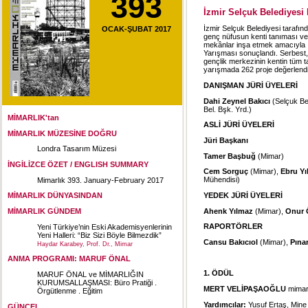
393
İzmir Selçuk Belediyesi
İzmir Selçuk Belediyesi tarafında
OCAK-ŞUBAT 2017
genç nüfusun kenti tanıması ve s
mekânlar inşa etmek amacıyla İ
Yarışması sonuçlandı. Serbest, 
gençlik merkezinin kentin tüm t
yarışmada 262 proje değerlendir
DANIŞMAN JÜRİ ÜYELERİ
Dahi Zeynel Bakıcı
(Selçuk Be
Bel. Bşk. Yrd.)
MİMARLIK'tan
ASLİ JÜRİ ÜYELERİ
MİMARLIK MÜZESİNE DOĞRU
Jüri Başkanı
Londra Tasarım Müzesi
Tamer Başbuğ
(Mimar)
İNGİLİZCE ÖZET / ENGLISH SUMMARY
Cem Sorguç
(Mimar),
Ebru Y
Mühendisi)
Mimarlık 393. January-February 2017
YEDEK JÜRİ ÜYELERİ
MİMARLIK DÜNYASINDAN
Ahenk Yılmaz
(Mimar),
Onur 
MİMARLIK GÜNDEM
RAPORTÖRLER
Yeni Türkiye’nin Eski Akademisyenlerinin
Yeni Halleri: “Biz Sizi Böyle Bilmezdik”
Cansu Bakıcıol
(Mimar),
Pınar
Haydar Karabey, Prof. Dr., Mimar
ANMA PROGRAMI: MARUF ÖNAL
1. ÖDÜL
MARUF ÖNAL ve MİMARLIĞIN
KURUMSALLAŞMASI: Büro Pratiği .
MERT VELİPAŞAOĞLU
mima
Örgütlenme . Eğitim
Yardımcılar:
Yusuf Ertaş, Mine
GÜNCEL