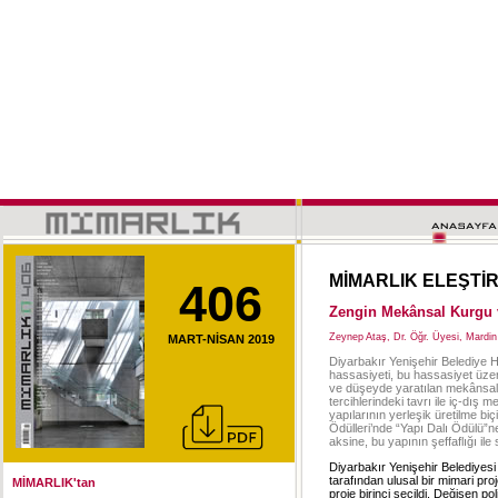
MİMARLIK ELEŞTİR
406
Zengin Mekânsal Kurgu v
Zeynep Ataş, Dr. Öğr. Üyesi, Mardin
MART-NİSAN 2019
Diyarbakır Yenişehir Belediye H
hassasiyeti, bu hassasiyet üzer
ve düşeyde yaratılan mekânsal
tercihlerindeki tavrı ile iç-dış
yapılarının yerleşik üretilme biç
Ödülleri’nde “Yapı Dalı Ödülü”ne
aksine, bu yapının şeffaflığı i
Diyarbakır Yenişehir Belediyesi
tarafından ulusal bir mimari pr
MİMARLIK'tan
proje birinci seçildi. Değişen p