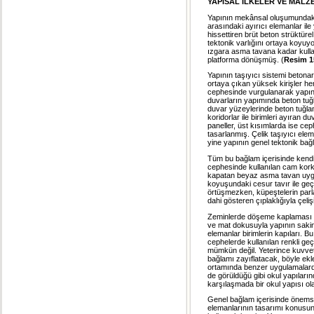
YAPISAL İLKELER VE MAL
Yapının mekânsal oluşumundaki 
arasındaki ayırıcı elemanlar ile
hissettiren brüt beton strüktüre
tektonik varlığını ortaya koyuy
ızgara asma tavana kadar kullan
platforma dönüşmüş. (
Resim 1
Yapının taşıyıcı sistemi beto
ortaya çıkan yüksek kirişler he
cephesinde vurgulanarak yapının
duvarların yapımında beton tuğ
duvar yüzeylerinde beton tuğla
koridorlar ile birimleri ayıran 
paneller, üst kısımlarda ise ce
tasarlanmış. Çelik taşıyıcı ele
yine yapının genel tektonik bağl
Tüm bu bağlam içerisinde kendi
cephesinde kullanılan cam korku
kapatan beyaz asma tavan uygul
koyuşundaki cesur tavır ile geç
örtüşmezken, küpeştelerin parlak
dahi gösteren çıplaklığıyla çeliş
Zeminlerde döşeme kaplaması ol
ve mat dokusuyla yapının sakin
elemanlar birimlerin kapıları. Bu
cephelerde kullanılan renkli g
mümkün değil. Yeterince kuvvet
bağlamı zayıflatacak, böyle ekl
ortamında benzer uygulamalardan
de görüldüğü gibi okul yapıların
karşılaşmada bir okul yapısı ola
Genel bağlam içerisinde önemsi
elemanlarının tasarımı konusun