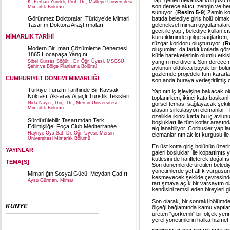
K. Ferhan Yürekli, Prof. Dr., Maltepe Üniversitesi
son derece akıcı, zengin ve he
Mimarlık Bölümü
sunuyor. (
Resim 5-9
) Zemin ko
batıda belediye giriş holü olma
Görünmez Doktoralar: Türkiye’de Mimari
geleneksel mimari uygulamalarda 
Tasarım Doktora Araştırmaları
geçit ile yapı, belediye kullanı
MİMARLIK TARİHİ
kuru ikliminde gölge sağlarken,
rüzgar koridoru oluşturuyor. (
R
Modern Bir İmarı Çözümleme Denemesi:
oluşumları da farklı kotlarla gör
1865 Hocapaşa Yangını
kütle hareketlerinin olumlu etk
yangın merdiveni. Son derece m
Sibel Gürses Söğüt , Dr. Öğr. Üyesi, MSGSÜ
Şehir ve Bölge Planlama Bölümü
avlunun oldukça büyük bir böl
gözlemde projedeki tüm kararla
CUMHURİYET DÖNEMİ MİMARLIĞI
son anda buraya yerleştirilmiş 
Türkiye Turizm Tarihinde Bir Kavşak
Yapının iç işleyişine bakacak ol
Noktası: Aksaray Ağaçlı Turistik Tesisleri
toplanırken, ikinci kata başkanlı
Nida Naycı, Doç. Dr., Mersin Üniversitesi
görsel teması sağlayacak şekild
Mimarlık Bölümü
ulaşan sirkülasyon elemanları -
özellikle ikinci katta bu iç avl
Sürdürülebilir Tasarımdan Terk
boşlukları ile tüm kotlar arasın
Edilmişliğe: Foça Club Méditerranée
algılanabiliyor. Corbusier yapıla
Hayriye Oya Saf, Dr. Öğr. Üyesi, Mersin
elemanlarının akılcı kurgusu il
Üniversitesi Mimarlık Bölümü
En üst kotta giriş holünün üzeri
YAYINLAR
galeri boşlukları ile koparılmı
kütlesini de hafifleterek doğal ışı
TEMA[S]
Son dönemlerde üretilen belediy
yönetimlerde şeffaflık vurgusun
Mimarlığın Sosyal Gücü: Meydan Çadırı
kesmeyecek şekilde çevresinden 
Aysu Gürman, Mimar
tartışmaya açık bir varsayım ol
kendisini temsil eden bireyleri 
Son olarak, bir sonraki bölümd
KÜNYE
ölçeği bağlamında kamu yapıları
üreten “görkemli” bir ölçek yeri
yerel yönetimlerin halka hizmet 