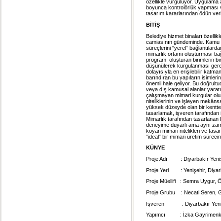
özellikle vurguluyor. Uygulama aş
boyunca kontrolörlük yapması v
tasarım kararlarından ödün ver
BİTİŞ
Belediye hizmet binaları özellikl
camiasının gündeminde. Kamu ya
süreçlerini “yerel” bağlantılarda
mimarlık ortamı oluşturması bağ
programı oluşturan birimlerin bi
düşünülerek kurgulanması gerekt
dolayısıyla en erişilebilir katm
barındıran bu yapıların isimlerind
önemli hale geliyor. Bu doğrult
veya dış kamusal alanlar yarat
çalışmayan mimari kurgular olu
niteliklerinin ve işleyen mekân
yüksek düzeyde olan bir kentte
tasarlamak, işveren tarafından
Mimarlık tarafından tasarlanan 
deneyime duyarlı ama aynı zama
koyan mimari nitelikleri ve ta
“ideal” bir mimari üretim sürecin
KÜNYE
Proje Adı : Diyarbakır Yenişe
Proje Yeri : Yenişehir, Diyar
Proje Müellifi : Semra Uygur,
Proje Grubu : Necati Seren, G
İşveren : Diyarbakır Yenişe
Yapımcı : İzka Gayrimenkul v