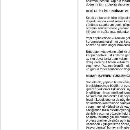
belirtmek isterim. Yapının tasa
doğasını tüm çıplaklığıyla ortaya
DOĞAL İKLİMLENDİRME VE
Sıcak ve kuru bir iklim bölgesin
doğrultusunda kendi mikro klimas
yönünde tasarlanan geçit, gölge
ortamın serinlemesine yardımcı
klimasının sağlanmasında ufak d
Yapı cephelerinde kullanılan ç
korunmasına yardımcı olurken, 
benzer biçimde doğal iklimlendi
Brüt beton yüzeylerin ağırlıklı 
karşın özellikle üst kotlarda ge
ayırıcı duvarlarda cam kullanım
dolaşırken brüt beton kullanımı 
oluşmuyor. Yapının ürettiği mek
ve günün farklı saatlerinde deği
MİMAR-İŞVEREN-YÜKLENİCİ 
Son olarak, yapının bu mekânsa
üretilebilmesinde büyük rol oyn
işveren-yüklenici ilişkisindeki
öngörülen mimari niteliklerinde
bir süre bulunan herkes deneyi
iletişim kopukluğu ya da güç d
da mimarın kontrolünde olmayan 
yapının genel kütlesi ya da ya
niteliğinden fazla eksiltmeyece
denizlik / oturma yüzeyleri gibi b
basarak belirttiği gibi bu dur
profesyonel ve diyaloğa açık t
üzerinden 7 yıl geçtikten sonra
başvurulması” bu tavrın ilk gö