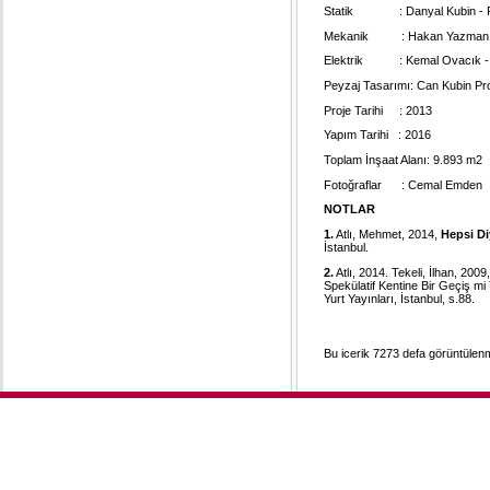
Statik : Danyal Kubin - Pr
Mekanik : Hakan Yazman - 
Elektrik : Kemal Ovacık - 
Peyzaj Tasarımı: Can Kubin P
Proje Tarihi : 2013
Yapım Tarihi : 2016
Toplam İnşaat Alanı: 9.893 m2
Fotoğraflar : Cemal Emden
NOTLAR
1.
Atlı, Mehmet, 2014,
Hepsi Di
İstanbul.
2.
Atlı, 2014. Tekeli, İlhan, 2
Spekülatif Kentine Bir Geçiş m
Yurt Yayınları, İstanbul, s.88.
Bu icerik 7273 defa görüntülenmi