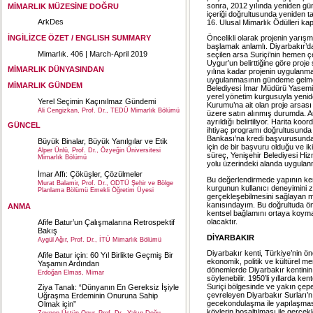
sonra, 2012 yılında yeniden gü
MİMARLIK MÜZESİNE DOĞRU
içeriği doğrultusunda yeniden ta
ArkDes
16. Ulusal Mimarlık Ödülleri ka
İNGİLİZCE ÖZET / ENGLISH SUMMARY
Öncelikli olarak projenin yarı
başlamak anlamlı. Diyarbakır’da 
Mimarlık. 406 | March-April 2019
seçilen arsa Suriçi’nin hemen ç
Uygur’un belirttiğine göre proj
MİMARLIK DÜNYASINDAN
yılına kadar projenin uygulanma
uygulanmasının gündeme gelmesi
MİMARLIK GÜNDEM
Belediyesi İmar Müdürü Yasemin 
yerel yönetim kurgusuyla yenid
Yerel Seçimin Kaçınılmaz Gündemi
Kurumu’na ait olan proje arsası
Ali Cengizkan, Prof. Dr., TEDÜ Mimarlık Bölümü
üzere satın alınmış durumda. A
ayrıldığı belirtiliyor. Harita ko
GÜNCEL
ihtiyaç programı doğrultusunda 
Bankası’na kredi başvurusunda 
Büyük Binalar, Büyük Yanılgılar ve Etik
için de bir başvuru olduğu ve i
Alper Ünlü, Prof. Dr., Özyeğin Üniversitesi
süreç, Yenişehir Belediyesi Hiz
Mimarlık Bölümü
yolu üzerindeki alanda uygulanm
İmar Affı: Çöküşler, Çözülmeler
Bu değerlendirmede yapının ken
Murat Balamir, Prof. Dr., ODTÜ Şehir ve Bölge
kurgunun kullanıcı deneyimini z
Planlama Bölümü Emekli Öğretim Üyesi
gerçekleşebilmesini sağlayan mi
kanısındayım. Bu doğrultuda ön
ANMA
kentsel bağlamını ortaya koymak
olacaktır.
Afife Batur’un Çalışmalarına Retrospektif
Bakış
DİYARBAKIR
Aygül Ağır, Prof. Dr., İTÜ Mimarlık Bölümü
Diyarbakır kenti, Türkiye’nin 
Afife Batur için: 60 Yıl Birlikte Geçmiş Bir
ekonomik, politik ve kültürel 
Yaşamın Ardından
dönemlerde Diyarbakır kentinin
Erdoğan Elmas, Mimar
söylenebilir. 1950’li yıllarda k
Suriçi bölgesinde ve yakın çep
Ziya Tanalı: “Dünyanın En Gereksiz İşiyle
çevreleyen Diyarbakır Surları’n
Uğraşma Erdeminin Onuruna Sahip
gecekondulaşma ile yapılaşması
Olmak için”
köylerin boşaltılması ile gerçek