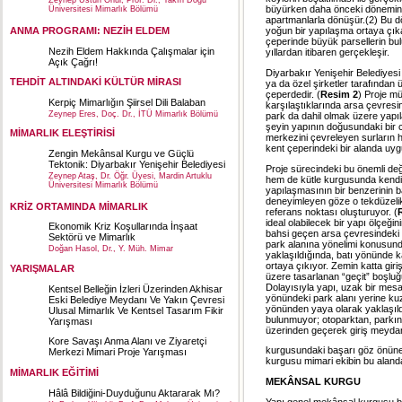
Zeynep Üstün Onur, Prof. Dr., Yakın Doğu
büyürken daha önceki dönemin ke
Üniversitesi Mimarlık Bölümü
apartmanlarla dönüşür.(2) Bu 
ANMA PROGRAMI: NEZİH ELDEM
yoğun bir yapılaşma ortaya çık
çeperinde büyük parsellerin bu
Nezih Eldem Hakkında Çalışmalar için
yıllardan itibaren gerçekleşir.
Açık Çağrı!
Diyarbakır Yenişehir Belediyesi 
TEHDİT ALTINDAKİ KÜLTÜR MİRASI
ya da özel şirketler tarafından 
çeperdedir. (
Resim 2
) Proje mü
Kerpiç Mimarlığın Şiirsel Dili Balaban
karşılaştıklarında arsa çevresi
Zeynep Eres, Doç. Dr., İTÜ Mimarlık Bölümü
park da dahil olmak üzere yapıl
şeyin yapının doğusundaki bir ca
MİMARLIK ELEŞTİRİSİ
merkezini çevreleyen surların 
kent çeperindeki bir alanda uyg
Zengin Mekânsal Kurgu ve Güçlü
Tektonik: Diyarbakır Yenişehir Belediyesi
Proje sürecindeki bu önemli deği
Zeynep Ataş, Dr. Öğr. Üyesi, Mardin Artuklu
hem de kütle kurgusunda kendisi
Üniversitesi Mimarlık Bölümü
yapılaşmasının bir benzerinin b
deneyimleyen göze o tekdüzelik i
KRİZ ORTAMINDA MİMARLIK
referans noktası oluşturuyor. (
ideal olabilecek bir yapı ölçeğ
Ekonomik Kriz Koşullarında İnşaat
bahsi geçen arsa çevresindeki ya
Sektörü ve Mimarlık
park alanına yönelimi konusunda
Doğan Hasol, Dr., Y. Müh. Mimar
yaklaşıldığında, batı yönünde ka
ortaya çıkıyor. Zemin katta gir
YARIŞMALAR
üzere tasarlanan “geçit” boşlu
Dolayısıyla yapı, uzak bir mesa
Kentsel Belleğin İzleri Üzerinden Akhisar
yönündeki park alanı yerine ku
Eski Belediye Meydanı Ve Yakın Çevresi
yönünden yaya olarak yaklaşıld
Ulusal Mimarlık Ve Kentsel Tasarım Fikir
bulunmuyor; otoparktan, parkın 
Yarışması
üzerinden geçerek giriş meydanı
Kore Savaşı Anma Alanı ve Ziyaretçi
kurgusundaki başarı göz önüne a
Merkezi Mimari Proje Yarışması
kurgusu mimari ekibin bu alanda
MİMARLIK EĞİTİMİ
MEKÂNSAL KURGU
Hâlâ Bildiğini-Duyduğunu Aktararak Mı?
Yapı genel mekânsal kurgusu bağl