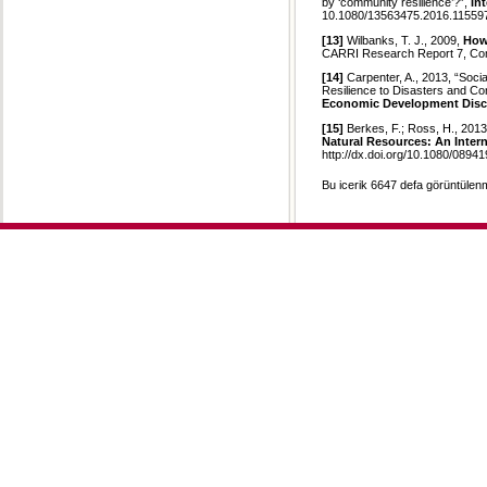
by ‘community resilience’?”,
In
10.1080/13563475.2016.11559
[13]
Wilbanks, T. J., 2009,
How
CARRI Research Report 7, Comm
[14]
Carpenter, A., 2013, “Soci
Resilience to Disasters and Con
Economic Development Disc
[15]
Berkes, F.; Ross, H., 201
Natural Resources: An Intern
http://dx.doi.org/10.1080/0894
Bu icerik 6647 defa görüntülenmi