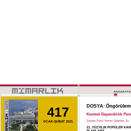
DOSYA: Öngörülemezl
417
Kentsel Dayanıklılık Per
Zeynep Deniz Yaman Galantini, Dr., 
OCAK-ŞUBAT 2021
21. YÜZYILIN POPÜLER KAV
PLANLAMA