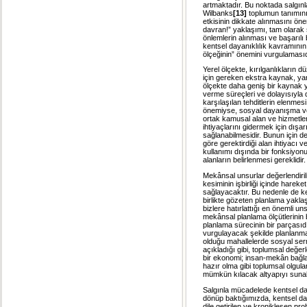
artmaktadır. Bu noktada salgınl
Wilbanks
[13]
toplumun tanımını 
etkisinin dikkate alınmasını öne
davran!” yaklaşımı, tam olarak
önlemlerin alınması ve başarılı
kentsel dayanıklılık kavramının 
ölçeğinin” önemini vurgulamasıd
Yerel ölçekte, kırılganlıkların d
için gereken ekstra kaynak, yard
ölçekte daha geniş bir kaynak 
verme süreçleri ve dolayısıyla 
karşılaşılan tehditlerin elenmesi
önemiyse, sosyal dayanışma ve 
ortak kamusal alan ve hizmetler
ihtiyaçlarını gidermek için dışa
sağlanabilmesidir. Bunun için d
göre gerektirdiği alan ihtiyacı 
kullanımı dışında bir fonksiyonu
alanların belirlenmesi gereklidir.
Mekânsal unsurlar değerlendiri
kesiminin işbirliği içinde hareke
sağlayacaktır. Bu nedenle de 
birlikte gözeten planlama yakla
bizlere hatırlattığı en önemli u
mekânsal planlama ölçütlerinin 
planlama sürecinin bir parçasıd
vurgulayacak şekilde planlanma
olduğu mahallelerde sosyal serm
açıkladığı gibi, toplumsal değerl
bir ekonomi; insan-mekân bağlant
hazır olma gibi toplumsal olgula
mümkün kılacak altyapıyı sunab
Salgınla mücadelede kentsel day
dönüp baktığımızda, kentsel daya
dile getirilen ve kronikleşen pro