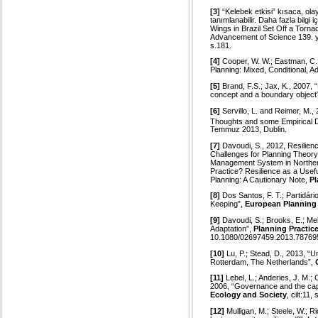
[3]
“Kelebek etkisi” kısaca, olayl
tanımlanabilir. Daha fazla bilgi i
Wings in Brazil Set Off a Torna
Advancement of Science 139. yı
s.181.
[4]
Cooper, W. W.; Eastman, C.
Planning: Mixed, Conditional, A
[5]
Brand, F.S.; Jax, K., 2007, “
concept and a boundary object
[6]
Servillo, L. and Reimer, M., 
Thoughts and some Empirical 
Temmuz 2013, Dublin.
[7]
Davoudi, S., 2012, Resilien
Challenges for Planning Theory
Management System in Northern
Practice? Resilience as a Usefu
Planning: A Cautionary Note,
Pl
[8]
Dos Santos, F. T.; Partidári
Keeping”,
European Planning
[9]
Davoudi, S.; Brooks, E.; Meh
Adaptation”,
Planning Practic
10.1080/02697459.2013.78769
[10]
Lu, P.; Stead, D., 2013, “Un
Rotterdam, The Netherlands”,
[11]
Lebel, L.; Anderies, J. M.; 
2006, “Governance and the capa
Ecology and Society
, cilt:11
[12]
Mulligan, M.; Steele, W.; R