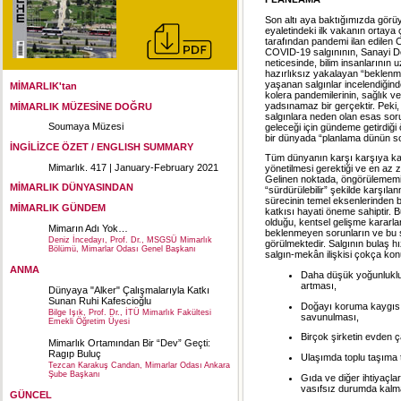
Son altı aya baktığımızda görüyo
eyaletindeki ilk vakanın ortaya
tarafından pandemi ilan edilen
COVID-19 salgınının, Sanayi De
neticesinde, bilim insanlarının u
hazırlıksız yakalayan “beklenme
yaşanan salgınlar incelendiğind
MİMARLIK'tan
kolera pandemilerinin, sağlık ve
yadsınamaz bir gerçektir. Peki, 
MİMARLIK MÜZESİNE DOĞRU
salgınlara neden olan esas sorun
Soumaya Müzesi
geleceği için gündeme getirdiği
bir dünyada “planlama dünün 
İNGİLİZCE ÖZET / ENGLISH SUMMARY
Tüm dünyanın karşı karşıya kald
Mimarlık. 417 | January-February 2021
yönetilmesi gerektiği ve en az z
Gelinen noktada, öngörülememiş 
MİMARLIK DÜNYASINDAN
“sürdürülebilir” şekilde karşıla
sürecinin temel eksenlerinden bi
MİMARLIK GÜNDEM
katkısı hayati öneme sahiptir. 
olduğu, kentsel gelişme kararlar
Mimarın Adı Yok…
beklenmeyen sorunların ve bu so
Deniz İncedayı, Prof. Dr., MSGSÜ Mimarlık
görülmektedir. Salgının bulaş 
Bölümü, Mimarlar Odası Genel Başkanı
salgın-mekân ilişkisi çokça k
ANMA
Daha düşük yoğunluklu y
artması,
Dünyaya "Alker" Çalışmalarıyla Katkı
Sunan Ruhi Kafescioğlu
Doğayı koruma kaygısı 
Bilge Işık, Prof. Dr., İTÜ Mimarlık Fakültesi
savunulması,
Emekli Öğretim Üyesi
Birçok şirketin evden ç
Mimarlık Ortamından Bir “Dev” Geçti:
Ragıp Buluç
Ulaşımda toplu taşıma 
Tezcan Karakuş Candan, Mimarlar Odası Ankara
Şube Başkanı
Gıda ve diğer ihtiyaçla
vasıfsız durumda kalm
GÜNCEL