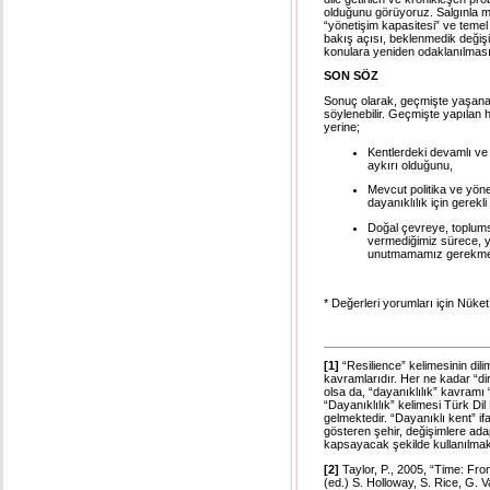
olduğunu görüyoruz. Salgınla m
“yönetişim kapasitesi” ve temel 
bakış açısı, beklenmedik değiş
konulara yeniden odaklanılması 
SON SÖZ
Sonuç olarak, geçmişte yaşana
söylenebilir. Geçmişte yapılan
yerine;
Kentlerdeki devamlı ve
aykırı olduğunu,
Mevcut politika ve yöne
dayanıklılık için gere
Doğal çevreye, toplums
vermediğimiz sürece, ye
unutmamamız gerekmek
* Değerleri yorumları için Nük
[1]
“Resilience” kelimesinin dilim
kavramlarıdır. Her ne kadar “di
olsa da, “dayanıklılık” kavramı 
“Dayanıklılık” kelimesi Türk Di
gelmektedir. “Dayanıklı kent” ifa
gösteren şehir, değişimlere adap
kapsayacak şekilde kullanılmak
[2]
Taylor, P., 2005, “Time: Fr
(ed.) S. Holloway, S. Rice, G. 