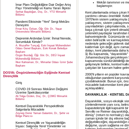
Mekân tanımının ve mek
İmar Planı Değişikliğine Dair Değer Artış
başlamıştır.
Payı Yönetmeliği ve Kamu Yararı İlişkisi
Serhat Başdoğan, Doç. Dr., YTÜ Mimarlık
Kent planlamada ortaya çıkan h
Bölümü
yardımcı olması önemlidir. Kele
1970’lerin sistem yaklaşımıyla 
Pandemi Etkisinde “Yeni” Sergi Mekânı
yaklaşımını, sistem yaklaşımını
Deneyimi
yayınladıkları çalışmalarında,
Pınar Kılıç Özkan, Öğr. Gör. Dr., Yaşar
başa çıkmak için yeterli olmadı
Üniversitesi Mimarlık Bölümü
yetenekli paydaşlar tarafından t
bahsetmişlerdir. Günümüzde stat
Depremin Ardından İzmir: İhmal Nerede,
eden belirsizlik ve karmaşıklık
Sorumluluk Kimde?
nedeniyle geleceğin giderek da
A. Muzaffer Tunçağ, Eski İnşaat Mühendisleri
kaldırmak için değil, aynı zaman
Odası Genel Başkanı, Eski Konak Belediye
dolayı, kent planlamada daha k
Başkanı
1
) Bu kapsamda, “dayanıklılık”
Özgür Bozdağ, Öğr. Gör. Dr., DEÜ İnşaat
Johannesburg’da gerçekleşen Sü
Mühendisliği Bölümü
kapsamında sürdürülebilirliği d
İlker Kahraman, Dr., Mimarlar Odası İzmir Şube
gelişmeyle birlikte, kentsel kal
Başkanı
çalışılan bir kavram haline gelmi
DOSYA: Öngörülemezliğin Eşiğinde Kentsel
2000’li yılların en popüler kavr
Dirençlilik
olduğundan pandemi karşısında
çizebilmektedir. Bunun için, ön
Giriş
mücadele bakımından kent planla
açıklayabiliriz.
COVID-19 Sonrası Mekânın Değişimi
Üzerine Spekülasyonlar
DAYANIKLILIK - KENTSEL D
Ali Tolga Özden, Doç. Dr., ÇOMÜ Mimarlık
Bölümü
Dayanıklılık, sosyo-ekolojik s
yönlendirmenin yanı sıra, belirs
Kentsel Dayanıklılık Perspektifinde
kapasiteleriyle ilgili kapsamlı 
Salgınlarla Mücadele
Servillo ve Reimer dayanıklılığı
Zeynep Deniz Yaman Galantini, Dr., Şehir ve
dönüş” (return to normalcy) ola
Bölge Plancısı
zaman içinde bir dış etkene ba
değişebileceğini, dayanıklılığı
Kentsel Dirençlilik ve Yaşanabilirliğin
değişme, uyum sağlama ve dönü
İnşası: Salgında Yerel Yönetimler ve
kalması bakımından “evrimsel” 