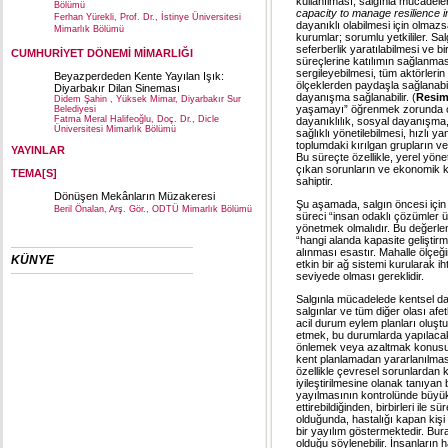
kullanılması, salgınla mücadelenin
Bölümü
capacity to manage resilience i
Ferhan Yürekli, Prof. Dr., İstinye Üniversitesi
dayanıklı olabilmesi için olmazs
Mimarlık Bölümü
kurumlar; sorumlu yetkililer. 
seferberlik yaratılabilmesi ve b
CUMHURİYET DÖNEMİ MİMARLIĞI
süreçlerine katılımın sağlanmas
sergileyebilmesi, tüm aktörlerin
Beyazperdeden Kente Yayılan Işık:
ölçeklerden paydaşla sağlanabili
Diyarbakır Dilan Sineması
dayanışma sağlanabilir. (
Resim
Didem Şahin , Yüksek Mimar, Diyarbakır Sur
yaşamayı” öğrenmek zorunda ol
Belediyesi
Fatma Meral Halifeoğlu, Doç. Dr., Dicle
dayanıklılık, sosyal dayanışma,
Üniversitesi Mimarlık Bölümü
sağlıklı yönetilebilmesi, hızlı yan
toplumdaki kırılgan grupların 
YAYINLAR
Bu süreçte özellikle, yerel yön
çıkan sorunların ve ekonomik ka
TEMA[S]
sahiptir.
Dönüşen Mekânların Müzakeresi
Şu aşamada, salgın öncesi içi
Beril Önalan, Arş. Gör., ODTÜ Mimarlık Bölümü
süreci “insan odaklı çözümler 
yönetmek olmalıdır. Bu değerlend
“hangi alanda kapasite geliştir
alınması esastır. Mahalle ölçeğ
KÜNYE
etkin bir ağ sistemi kurularak ih
seviyede olması gereklidir.
Salgınla mücadelede kentsel daya
salgınlar ve tüm diğer olası af
acil durum eylem planları oluşt
etmek, bu durumlarda yapılacak
önlemek veya azaltmak konusund
kent planlamadan yararlanılması,
özellikle çevresel sorunlardan k
iyileştirilmesine olanak tanıya
yayılmasının kontrolünde büyük 
ettirebildiğinden, birbirleri ile 
olduğunda, hastalığı kapan kişi
bir yayılım göstermektedir. Bu
olduğu söylenebilir. İnsanların h