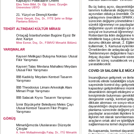
Kapsayıcı Politikaların Önemi
Ebru Tekin Bilbil, Dr. Öğr. Üyesi, Özyeğin
Bu üç bakış açısı, dayanıklılı
Üniversitesi UBYO
tanımını kullanarak değişimi ba
açısından oldukça önemlidir. Ö
21. Yüzyıl ve Dirençli Kentler
yaklaşımını önerdikleri SPARK (
Deniz Gerçek, Doç. Dr., İYTE Şehir ve Bölge
sürecinin değişimi yönetebilme k
Planlama Bölümü
sürekli öğrenmeyi ve paydaşlar a
değişimine uyum stratejisi için 
TEHDİT ALTINDAKİ KÜLTÜR MİRASI
sosyal ve kurumsal öğrenmeyi iç
Rotterdam’da iklim değişimine ka
Ortaçağ İstanbul’undan Bugüne Eşsiz Bir
tehditlerle başa çıkma ilişkisi
Anıt: Kariye
durumu dikkate almak; 2. Eğiliml
Mine Esmer, Doç. Dr., FSMVÜ Mimarlık Bölümü
kullanmak; 5. Kamusal eylemle
YARIŞMALAR
Örneklerden de anlaşılacağı üze
“beklenmeyen değişimlere hazır
Kayseri Melikgazi Buluşma Noktası Ulusal
ihtiyaç duyulan “kapsamlı-sist
Fikir Yarışması
eden bir süreç sunabilecek ve pl
yaratabilecektir.
Kayseri Talas Mevlana Mahallesi Meydanı
Ulusal Fikir Yarışması
COVID-19 SALGINI İLE MÜC
İBB Kadıköy Meydanı Kentsel Tasarım
İnsanoğlunun gelişmek ve ilerl
Yarışması
kontrolü elinde tutabildiğini s
sayesinde kontrol dışı gelişme
İBB Theodosius Limanı Arkeolojik Alanı
kapasiteyi geliştirebilmesi müm
Mimari Proje Yarışması
dinamiklerin dengeli etkileşimi
kesişiminde bulunması gereklidir
İBB Salacak Kıyısı Tasarım Yarışması
dengesinin varlığı, kentsel geli
dikkate alınması ve sosyo-ekono
İzmir Büyükşehir Belediyesi Meles Çayı
dayanıklılığın oluşturulmasına 
Ulusal Kentsel Tasarım Fikir Projesı̇
planlama sürecinde değişimi yö
Yarışması
paydaşlar arasındaki ilişkilere 
ilişkinin net olarak tanımlanması
GÖRÜŞ
araçların ortak akıl ve işbirliği
sağlanmasına temel oluşturmak
Mimarlığımızda Uluslararası Düzeyde
Çıkışlar
Bu kapsamda, kentsel dayanıklı
A. İrem Mollaahmetoğlu Falay, Dr., İTÜ Mimarlık