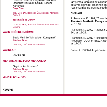
tartışılması gereken bir olgudur
Değerler: Balıkesir Çamlık Tepesi
aktarma biçimi ile, tasarımın an
Yarışması
naif aktarmacılık arasında değiş
Gaye Birol
NOTLAR
Yrd. Doç. Dr., Balıkesir Üniversitesi, Mimarlık
Bölümü
1. Frampton, K. 1989, "Towards 
Yasemin İnce Güney
The Anti-Aesthetic.Essays i
ss.16-31.
Dr. Araş. Gör., Balıkesir Üniversitesi, Mimarlık
Bölümü
Frampton, K. 1990, "Rappel a L
YAYIN DEĞERLENDİRME
3/4, ss.19-25.
Şevki Vanlı ile “Mimariden Konuşmak”
Frampton, K. 1991, "Reflection
Gürhan Tümer
Production",
Out of Site. A So
ss.17-27.
Prof. Dr., DEÜ Mimarlık Bölümü
YAYINLAR
Bu icerik 16656 defa görüntülen
YAYINLAR
MEA ARCHITECTURA MEA CULPA
“Against Architecture”
Gürhan Tümer
Prof. Dr., DEÜ Mimarlık Bölümü
MİMARLIK’tan 333
KÜNYE