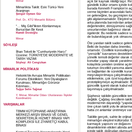
açık bir kaynak niteliği taşır. 
Mimar
gündelik kültür ortamı içinde kol
Mimarlıkta Taklit: Eski Türkü-Yeni
burada Kenneth Frampton’ın açık
Aranjman
verme biçimleri arasındaki farkı
Şengül Öymen Gür
ve geleneğine, bu geçmişten tür
gibi algılanmamalıdır. Eleştirel
Prof. Dr., KTÜ Mimarlık Bölümü
arka planında barındırılan anla
değerlendirir, dönüşümünü sağlar
“… Miş Gibi”likten Klonlanmaya:
unsurlarından bağımsız olarak e
Bursa’dan Bir Kesit
ögelerdir. Bu nedenle sadece s
Hamdi Dostoğlu
de bulanıklaşarak yok olmasına
Mimar
Öte yandan taklit sadece gelenek
SÖYLEŞİ
Belki de bundan daha önemlisi, g
ortamıdır. Özellikle küreselleşm
İlhan Tekeli ile “Cumhuriyetin Harcı”
“yersizlik” kavramını destekleme
Üzerine: TÜRKİYE’DE MODERNİTE VE
yönelik temsili değerler olarak ö
TARİH YAZIMI
konutlar yapay olarak yaratılmı
Söyleşi: Ali Cengizkan
kolaylıkla yeniden üretime açılm
tutumun öncelikli yansıma alanl
MİMARLIK POLİTİKASI
ve bağlamları ile süreklilik kura
meşrulaştırılmaya çalışılmaktad
Helsinki’de Avrupa Mimarlık Politikaları
etkilemekte, çok özel koşullarda
Forumu Etkinlikleri: Yeni Diyalogların
prototipleşmeye açılmaktadır. Be
Kurulması, Mimarlığın Görünür
güncellik işareti olarak kabul 
Kılınması...
taşınmaya çalışılmaktadır.
Tuğçe Selin Tağmat
Y. Mimar, Mimarlar Odası Uluslararası İlişkiler
Şüphesiz taklidin güncellikle tem
Koordinatörü
değildir. Çağdaş öncüllerin tak
modernizmin dayandığı “yapıdan t
YARIŞMALAR
öne çıkan taklit yolu ile aktarm
hatta zıt anlamlar üretmeye var
TBMM KÜTÜPHANE-ARAŞTIRMA
MERKEZİ ARŞİV BİNASI VE GENEL
Taklitle gerçek, sahte ile orijin
SEKRETERLİK HİZMET BİNASI YAPI
mimarlığın eleştirel kültürüdür. 
KOMPLEKSİ İLE ZİYARETÇİ KABUL
karmaşık yapısını ve doğasını b
BİNASI
dinamiklerinin etkileri altında 
içinde taklit, doğrudan olumsuzlu
Kentsel Tasarım Yarışmalarında Yerel