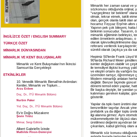
Mimarlık her zaman sanat ve yar
sözkonusu olduğunda orijinal, y
“vazgeçilmez bir beklenti” olara
olmak, tekrar etmek, taklit etme
olan, gerçek olanla taklit olan 
hocamız Feyyaz Erpi’nin altını ç
Yapının pek çok bileşeni, hatta b
birikimin sonucudur. Tasarım, öze
mimarlık eğitiminin belirleyici,
İNGİLİZCE ÖZET / ENGLISH SUMMARY
edilen örneklerin anlaşılması, 
olarak işlevselleştirilmesine day
TÜRKÇE ÖZET
referans verilerek karşılaştırıl
sürekli olarak (açıkça ya da satı
MİMARLIK DÜNYASINDAN
Hepimiz 50’lerde Frank Lloyd Wr
MİMARLIK VE KENT BULUŞMALARI
90’larda Richard Meier şimdile
isimler değişken olabilir ve çeş
Mimarlık ve Kent Buluşmaları’nın İkincisi
ile temsiliyet ilişkisi kurmuş ya
Samsun’da Gerçekleşti
ve eleştiri ortamı da varlığını 
ETKİNLİKLER
üzerinden tartışır, öğrenmeye çal
Modern mimarlığı anlatan herhan
10. Venedik Mimarlık Bienali’nin Ardından:
değildir. Benzer biçimde güncel m
Kentler, Mimarlık ve Toplum…
dönemi temsil eden yapılar, hatt
Arzu Erdem
Bir başka deyişle, bir yandan ya
kalınması gereken kalıplar, günc
Doç. Dr., İTÜ Mimarlık Bölümü
gösterilir.
Nurbin Paker
Yapılar da tıpkı bant üretimi ola
Yrd. Doç. Dr., İTÜ Mimarlık Bölümü
benzerlikler taşırlar. Ancak yin
prefabrik ya da diğer toplu üre
Ev’e Doğru Müzakere
ilgi alanına girmez. Aynı otomo
Şevin Yıldız
mükemmeliyetin bir ölçüsü olara
üretilmesi değerini aşındıran bir
Mimar, Sergi Editörü
çıkarılanı, kabul görmüş olanı aç
Albert Gabriel’in İzinde
Mathilde Pinon-Demirçivi
Mimarlık söz konusu olduğunda 
aslında burada tartışılan bir s