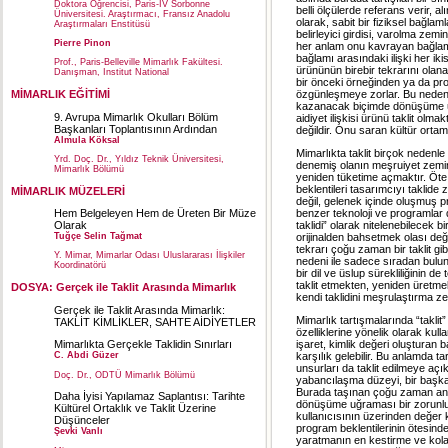
Doktora Öğrencisi, Paris-IV Sorbonne
belli ölçülerde referans verir, a
Üniversitesi. Araştırmacı, Fransız Anadolu
olarak, sabit bir fiziksel bağlam
Araştırmaları Enstitüsü
belirleyici girdisi, varolma zem
Pierre Pinon
her anlam onu kavrayan bağlamla
bağlamı arasındaki ilişki her iki
Prof., Paris-Belleville Mimarlık Fakültesi.
ürününün birebir tekrarını olan
Danışman, Institut National
bir önceki örneğinden ya da pro
MİMARLIK EĞİTİMİ
özgünleşmeye zorlar. Bu nedenle
kazanacak biçimde dönüşüme uğ
9. Avrupa Mimarlık Okulları Bölüm
aidiyet ilişkisi ürünü taklit olm
Başkanları Toplantısının Ardından
değildir. Onu saran kültür ortamı
Almula Köksal
Mimarlıkta taklit birçok nedenle
Yrd. Doç. Dr., Yıldız Teknik Üniversitesi,
denemiş olanın meşruiyet zemin
Mimarlık Bölümü
yeniden tüketime açmaktır. Öte
beklentileri tasarımcıyı taklide
MİMARLIK MÜZELERİ
değil, gelenek içinde oluşmuş pr
benzer teknoloji ve programlar d
Hem Belgeleyen Hem de Üreten Bir Müze
taklidi” olarak nitelenebilecek b
Olarak
orijinalden bahsetmek olası de
Tuğçe Selin Tağmat
tekrarı çoğu zaman bir taklit gi
Y. Mimar, Mimarlar Odası Uluslararası İlişkiler
nedeni ile sadece sıradan bulunm
Koordinatörü
bir dil ve üslup sürekliliğinin 
taklit etmekten, yeniden üretm
DOSYA: Gerçek ile Taklit Arasında Mimarlık
kendi taklidini meşrulaştırma ze
Gerçek ile Taklit Arasında Mimarlık:
Mimarlık tartışmalarında “takli
TAKLİT KİMLİKLER, SAHTE AİDİYETLER
özelliklerine yönelik olarak kull
işaret, kimlik değeri oluşturan 
Mimarlıkta Gerçekle Taklidin Sınırları
karşılık gelebilir. Bu anlamda ta
C. Abdi Güzer
unsurları da taklit edilmeye açı
Doç. Dr., ODTÜ Mimarlık Bölümü
yabancılaşma düzeyi, bir başka
Burada taşınan çoğu zaman anlam
Daha İyisi Yapılamaz Saplantısı: Tarihte
dönüşüme uğraması bir zorunlu
Kültürel Ortaklık ve Taklit Üzerine
kullanıcısının üzerinden değer 
Düşünceler
program beklentilerinin ötesinde 
Şevki Vanlı
yaratmanın en kestirme ve kola