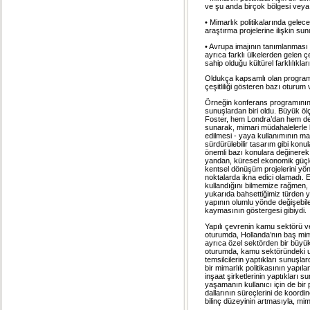
ve şu anda birçok bölgesi veya k
• Mimarlık politikalarında gelece
araştırma projelerine ilişkin 
• Avrupa imajının tanımlanması 
ayrıca farklı ülkelerden gelen 
sahip olduğu kültürel farklılıklar
Oldukça kapsamlı olan program
çeşitliliği gösteren bazı otur
Örneğin konferans programının
sunuşlardan biri oldu. Büyük ölç
Foster, hem Londra’dan hem de d
sunarak, mimari müdahalelerle 
edilmesi - yaya kullanımının m
sürdürülebilir tasarım gibi konu
önemli bazı konulara değinerek,
yandan, küresel ekonomik güçler
kentsel dönüşüm projelerini yönl
noktalarda ikna edici olamadı. E
kullandığını bilmemize rağmen, 
yukarıda bahsettiğimiz türden y
yapının olumlu yönde değişebile
kaymasının göstergesi gibiydi.
Yapılı çevrenin kamu sektörü ve 
oturumda, Hollanda’nın baş mim
ayrıca özel sektörden bir büyük
oturumda, kamu sektöründeki uy
temsilcilerin yaptıkları sunuşla
bir mimarlık politikasının yapılan
inşaat şirketlerinin yaptıkları 
yaşamanın kullanıcı için de bir 
dallarının süreçlerini de koordi
bilinç düzeyinin artmasıyla, mi