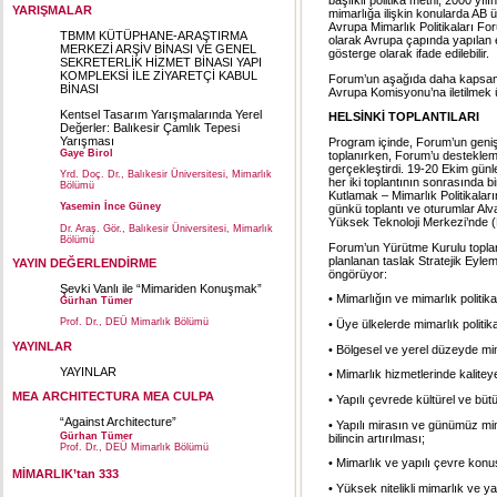
başlıklı politika metni, 2000 yı
YARIŞMALAR
mimarlığa ilişkin konularda AB 
Avrupa Mimarlık Politikaları Foru
TBMM KÜTÜPHANE-ARAŞTIRMA
olarak Avrupa çapında yapılan et
MERKEZİ ARŞİV BİNASI VE GENEL
gösterge olarak ifade edilebilir.
SEKRETERLİK HİZMET BİNASI YAPI
KOMPLEKSİ İLE ZİYARETÇİ KABUL
Forum’un aşağıda daha kapsaml
BİNASI
Avrupa Komisyonu’na iletilmek ü
Kentsel Tasarım Yarışmalarında Yerel
HELSİNKİ TOPLANTILARI
Değerler: Balıkesir Çamlık Tepesi
Yarışması
Program içinde, Forum’un genişl
Gaye Birol
toplanırken, Forum’u destekleme
gerçekleştirdi. 19-20 Ekim günler
Yrd. Doç. Dr., Balıkesir Üniversitesi, Mimarlık
her iki toplantının sonrasında 
Bölümü
Kutlamak – Mimarlık Politikaların
Yasemin İnce Güney
günkü toplantı ve oturumlar Alva
Yüksek Teknoloji Merkezi’nde 
Dr. Araş. Gör., Balıkesir Üniversitesi, Mimarlık
Bölümü
Forum’un Yürütme Kurulu topla
planlanan taslak Stratejik Eylem
YAYIN DEĞERLENDİRME
öngörüyor:
Şevki Vanlı ile “Mimariden Konuşmak”
• Mimarlığın ve mimarlık politika
Gürhan Tümer
Prof. Dr., DEÜ Mimarlık Bölümü
• Üye ülkelerde mimarlık politi
YAYINLAR
• Bölgesel ve yerel düzeyde mima
YAYINLAR
• Mimarlık hizmetlerinde kalitey
MEA ARCHITECTURA MEA CULPA
• Yapılı çevrede kültürel ve bütü
“Against Architecture”
• Yapılı mirasın ve günümüz mima
Gürhan Tümer
bilincin artırılması;
Prof. Dr., DEÜ Mimarlık Bölümü
• Mimarlık ve yapılı çevre konus
MİMARLIK’tan 333
• Yüksek nitelikli mimarlık ve y