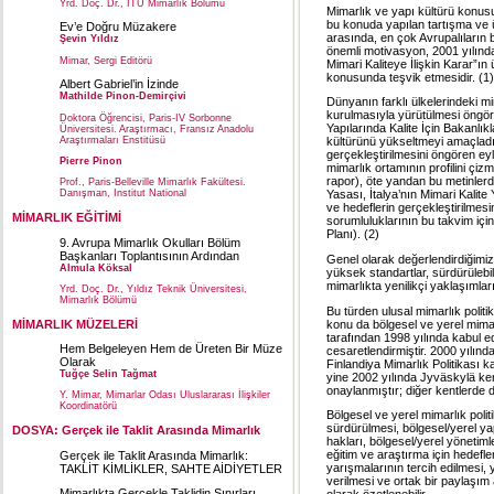
Yrd. Doç. Dr., İTÜ Mimarlık Bölümü
Mimarlık ve yapı kültürü konusun
bu konuda yapılan tartışma ve ür
Ev’e Doğru Müzakere
arasında, en çok Avrupalıların 
Şevin Yıldız
önemli motivasyon, 2001 yılınd
Mimar, Sergi Editörü
Mimari Kaliteye İlişkin Karar”ın
konusunda teşvik etmesidir. (1)
Albert Gabriel’in İzinde
Mathilde Pinon-Demirçivi
Dünyanın farklı ülkelerindeki mi
kurulmasıyla yürütülmesi öngör
Doktora Öğrencisi, Paris-IV Sorbonne
Yapılarında Kalite İçin Bakanlıkla
Üniversitesi. Araştırmacı, Fransız Anadolu
Araştırmaları Enstitüsü
kültürünü yükseltmeyi amaçladığ
gerçekleştirilmesini öngören eyl
Pierre Pinon
mimarlık ortamının profilini ç
rapor), öte yandan bu metinlerde
Prof., Paris-Belleville Mimarlık Fakültesi.
Danışman, Institut National
Yasası, İtalya’nın Mimari Kalite
ve hedeflerin gerçekleştirilmesi
MİMARLIK EĞİTİMİ
sorumluluklarının bu takvim içi
Planı). (2)
9. Avrupa Mimarlık Okulları Bölüm
Başkanları Toplantısının Ardından
Genel olarak değerlendirdiğimiz
Almula Köksal
yüksek standartlar, sürdürülebi
mimarlıkta yenilikçi yaklaşımları
Yrd. Doç. Dr., Yıldız Teknik Üniversitesi,
Mimarlık Bölümü
Bu türden ulusal mimarlık polit
MİMARLIK MÜZELERİ
konu da bölgesel ve yerel mimarl
tarafından 1998 yılında kabul edi
Hem Belgeleyen Hem de Üreten Bir Müze
cesaretlendirmiştir. 2000 yıl
Olarak
Finlandiya Mimarlık Politikası 
Tuğçe Selin Tağmat
yine 2002 yılında Jyväskylä kentl
onaylanmıştır; diğer kentlerde 
Y. Mimar, Mimarlar Odası Uluslararası İlişkiler
Koordinatörü
Bölgesel ve yerel mimarlık polit
sürdürülmesi, bölgesel/yerel ya
DOSYA: Gerçek ile Taklit Arasında Mimarlık
hakları, bölgesel/yerel yönetiml
eğitim ve araştırma için hedefl
Gerçek ile Taklit Arasında Mimarlık:
yarışmalarının tercih edilmesi, 
TAKLİT KİMLİKLER, SAHTE AİDİYETLER
verilmesi ve ortak bir paylaşım al
Mimarlıkta Gerçekle Taklidin Sınırları