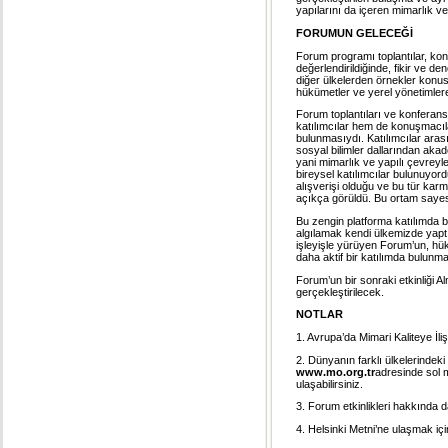
yapılarını da içeren mimarlık v
FORUMUN GELECEĞİ
Forum programı toplantılar, konf
değerlendirildiğinde, fikir ve 
diğer ülkelerden örnekler konu
hükümetler ve yerel yönetimlere 
Forum toplantıları ve konferan
katılımcılar hem de konuşmacıla
bulunmasıydı. Katılımcılar aras
sosyal bilimler dallarından akade
yani mimarlık ve yapılı çevreyle
bireysel katılımcılar bulunuyord
alışverişi olduğu ve bu tür ka
açıkça görüldü. Bu ortam sayesi
Bu zengin platforma katılımda b
algılamak kendi ülkemizde yaptı
işleyişle yürüyen Forum’un, hük
daha aktif bir katılımda bulunma
Forum’un bir sonraki etkinliği
gerçekleştirilecek.
NOTLAR
1. Avrupa’da Mimari Kaliteye İl
2. Dünyanın farklı ülkelerindeki 
www.mo.org.tr
adresinde sol 
ulaşabilirsiniz.
3. Forum etkinlikleri hakkında da
4. Helsinki Metni’ne ulaşmak içi