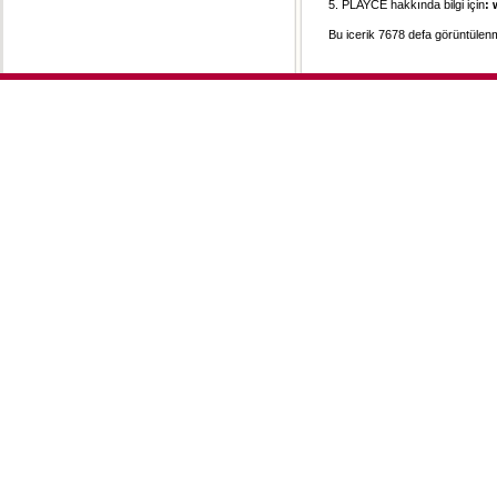
5. PLAYCE hakkında bilgi için
:
Bu icerik 7678 defa görüntülenmi