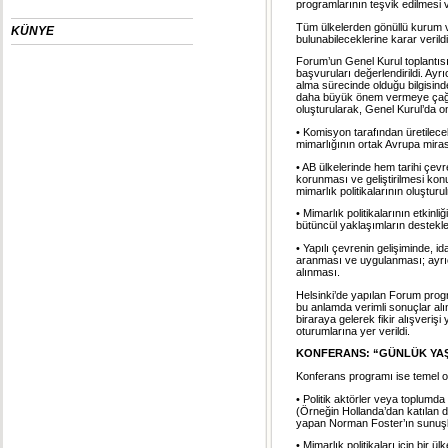
programlarının teşvik edilmesi
Tüm ülkelerden gönüllü kurum ve
KÜNYE
bulunabileceklerine karar verildi
Forum’un Genel Kurul toplantısında
başvuruları değerlendirildi. Ay
alma sürecinde olduğu bilgisinde
daha büyük önem vermeye çağıran
oluşturularak, Genel Kurul’da on
• Komisyon tarafından üretilecek
mimarlığının ortak Avrupa miras
• AB ülkelerinde hem tarihi çev
korunması ve geliştirilmesi kon
mimarlık politikalarının oluşturu
• Mimarlık politikalarının etkinl
bütüncül yaklaşımların desteklen
• Yapılı çevrenin gelişiminde, id
aranması ve uygulanması; ayrıc
alınması.
Helsinki’de yapılan Forum program
bu anlamda verimli sonuçlar alın
biraraya gelerek fikir alışveri
oturumlarına yer verildi.
KONFERANS: “GÜNLÜK YA
Konferans programı ise temel o
• Politik aktörler veya toplumda
(Örneğin Hollanda’dan katılan 
yapan Norman Foster’ın sunuşl
• Mimarlık politikaları için bir 