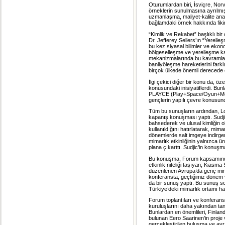
Oturumlardan biri, İsviçre, Nor
örneklerin sunulmasına ayrılmışt
uzmanlaşma, maliyet-kalite anali
bağlamdaki örnek hakkında fikir
“Kimlik ve Rekabet” başlıklı bi
Dr. Jefferey Sellers’ın “Yerelle
bu kez siyasal bilimler ve ekon
bölgeselleşme ve yerelleşme kav
mekanizmalarında bu kavramlar 
banliyöleşme hareketlerini farklı
birçok ülkede önemli derecede e
İlgi çekici diğer bir konu da, öz
konusundaki inisiyatiflerdi. Bu
PLAYCE (Play+Space/Oyun+Mekân
gençlerin yapılı çevre konusund
Tüm bu sunuşların ardından, L
kapanış konuşması yaptı. Sudj
bahsederek ve ulusal kimliğin 
kullanıldığını hatırlatarak, mi
dönemlerde salt imgeye indirgen
mimarlık etkinliğinin yalnızca ün
plana çıkarttı. Sudjic’in konuşma
Bu konuşma, Forum kapsamında 
etkinlik niteliği taşıyan, Kiasm
düzenlenen Avrupa’da genç mimarl
konferansta, geçtiğimiz dönem 
da bir sunuş yaptı. Bu sunuş s
Türkiye’deki mimarlık ortamı hak
Forum toplantıları ve konferansa 
kuruluşlarını daha yakından tanı
Bunlardan en önemlileri, Finlan
bulunan Eero Saarinen’in proje 
gerçekleştirilen buluşma ve ayr