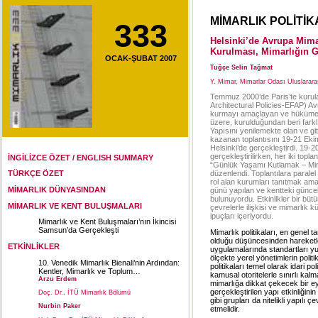
MİMARLIK POLİTİK
333
Helsinki’de Avrupa Mimar
Kurulması, Mimarlığın G
OCAK-ŞUBAT 2007
Tuğçe Selin Tağmat
Y. Mimar, Mimarlar Odası Uluslararası
Temmuz 2000’de Paris’te kurula
Architectural Policies-EFAP) Avru
kurmayı amaçlayan ve hükümetle
üzere, kurulduğundan beri farklı
Yapısını yenilemekte olan ve g
kazanan toplantısını 19-21 Eki
Helsinki’de gerçekleştirdi. 19-20
gerçekleştirilirken, her iki top
İNGİLİZCE ÖZET / ENGLISH SUMMARY
“Günlük Yaşamı Kutlamak – Mimarl
düzenlendi. Toplantılara paralel
TÜRKÇE ÖZET
rol alan kurumları tanıtmak amacı
MİMARLIK DÜNYASINDAN
günü yapılan ve kentteki güncel 
bulunuyordu. Etkinlikler bir bü
MİMARLIK VE KENT BULUŞMALARI
çevrelerle ilişkisi ve mimarlık k
ipuçları içeriyordu.
Mimarlık ve Kent Buluşmaları’nın İkincisi
Samsun’da Gerçekleşti
Mimarlık politikaları, en genel t
olduğu düşüncesinden hareketle
ETKİNLİKLER
uygulamalarında standartları yu
ölçekte yerel yönetimlerin polit
10. Venedik Mimarlık Bienali’nin Ardından:
politikaları temel olarak idari p
Kentler, Mimarlık ve Toplum…
kamusal otoritelerle sınırlı ka
Arzu Erdem
mimarlığa dikkat çekecek bir ey
gerçekleştirilen yapı etkinliğini
Doç. Dr., İTÜ Mimarlık Bölümü
gibi grupları da nitelikli yapıl
Nurbin Paker
etmelidir.