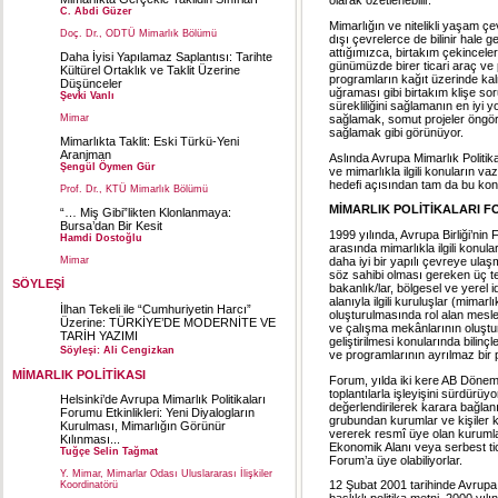
olarak özetlenebilir.
C. Abdi Güzer
Mimarlığın ve nitelikli yaşam ç
Doç. Dr., ODTÜ Mimarlık Bölümü
dışı çevrelerce de bilinir hale 
attığımızca, birtakım çekinceler
Daha İyisi Yapılamaz Saplantısı: Tarihte
günümüzde birer ticari araç ve 
Kültürel Ortaklık ve Taklit Üzerine
programların kağıt üzerinde kalm
Düşünceler
uğraması gibi birtakım klişe sor
Şevki Vanlı
sürekliliğini sağlamanın en iyi 
Mimar
sağlamak, somut projeler öngörme
sağlamak gibi görünüyor.
Mimarlıkta Taklit: Eski Türkü-Yeni
Aranjman
Aslında Avrupa Mimarlık Politikal
Şengül Öymen Gür
ve mimarlıkla ilgili konuların v
hedefi açısından tam da bu konular
Prof. Dr., KTÜ Mimarlık Bölümü
MİMARLIK POLİTİKALARI 
“… Miş Gibi”likten Klonlanmaya:
Bursa’dan Bir Kesit
1999 yılında, Avrupa Birliği’nin
Hamdi Dostoğlu
arasında mimarlıkla ilgili konul
Mimar
daha iyi bir yapılı çevreye ula
söz sahibi olması gereken üç teme
SÖYLEŞİ
bakanlık/lar, bölgesel ve yerel i
alanıyla ilgili kuruluşlar (mimar
İlhan Tekeli ile “Cumhuriyetin Harcı”
oluşturulmasında rol alan mesle
Üzerine: TÜRKİYE’DE MODERNİTE VE
ve çalışma mekânlarının oluştur
TARİH YAZIMI
geliştirilmesi konularında bilin
Söyleşi: Ali Cengizkan
ve programlarının ayrılmaz bir 
MİMARLIK POLİTİKASI
Forum, yılda iki kere AB Dönem 
toplantılarla işleyişini sürdür
Helsinki’de Avrupa Mimarlık Politikaları
değerlendirilerek karara bağlanı
Forumu Etkinlikleri: Yeni Diyalogların
grubundan kurumlar ve kişiler k
Kurulması, Mimarlığın Görünür
vererek resmî üye olan kurumlar
Kılınması...
Ekonomik Alanı veya serbest ti
Tuğçe Selin Tağmat
Forum’a üye olabiliyorlar.
Y. Mimar, Mimarlar Odası Uluslararası İlişkiler
12 Şubat 2001 tarihinde Avrupa 
Koordinatörü