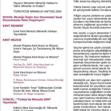
Yıllık amacına ulaşmış demektir
Yaşasın Mimarlık! Mimarlık Haftası’nı
Yalnız Mimarlar mı Kutlar?
Yıllıkta izlenen yapı seçme yak
bir görüşmede editöre sorulacak
TÜRKİYE’DE MİMARLIK HAFTASI 2004
Yıllığın seçme yöntemi ve yakla
DOSYA: Mesleğe İlişkin Son Dönemdeki Yasal
üyeleri her yayın döneminde değ
Düzenlemeler Neler Öngörüyor?
kurulların tercihlerinde de farklı
aktarımı sağlamak açısından ön
KENT REHBERİ
önceki Seçici Kurul’da bulunmuş 
İzmir Kent Merkezi Mimarlık Haritası
Her seçim, o yayın döneminin Se
Yayımlandı
değerlendirme ilkeleri gözetiliyor
yanısıra söylenebilecek tüm di
KENT MÜZESİ
kompozisyonda değişmesi doğal
Ahmet Piriştina Kent Arşivi ve Müzesi:
Seçme işlemi ise şöyle yürütülü
İzmir’e Yakışan, İyi Tasarlanmış Bir Müze-
posta aracılığıyla ulaşabildiğim
Arşiv
tamamlanmış yapılarına ilişkin k
istiyoruz. Bu malzeme toplama 
Ahmet Piriştina Kent Arşivi ve Müzesi*
artırmak için mimarlardan onlar
Fikret Yılmaz
katılmak isteyenlerden gelen bu b
Yrd.Doç.Dr., DEÜ, İzmir Kent Arşivi ve
göre sınıflandırılarak, her yapı 
Müzesi’nin Kurucu ve Yöneticisi.
görsel sunumu temel alarak bir 
oluşturulmuş oluyor. Seçilmiş 
İzmir Kent Arşivi ve Müzesi
alan antolojilerde künye bilgiler
Hülya Yüceer
Antoloji’de yer alan tüm yapıla
Y. Mimar, Restorasyon Uzmanı, Ankara Altındağ
Belediyesi.
olmadığı için, Seçici Kurul bun
bulundurarak bir seyreltme yapa
İzmir Kentinin “İmar” Edilmesinde Geride
belirli zaman aralığında Türkiye
Duran Bir İsim: Mimar Mesut Özok
seçeneklerini yeğledikleri örnekl
Derleyen: N. Müge Cengizkan
mimarlarından daha detaylı bilgi
yazı işleri kadrosu tarafından ay
GÜNCEL: “Türkiye’de Mimarlık 2004”
yalınlaştırılıyor ve hatta kimi 
Yayımlandı
tarafımızdan özel olarak tek eld
içinde sürdürülüyor. Son olarak 
Editörü Mine Kazmaoğlu ile “Mimarlık
belki klasik bir sunumu oluyor,
Yıllığı 2” Üzerine