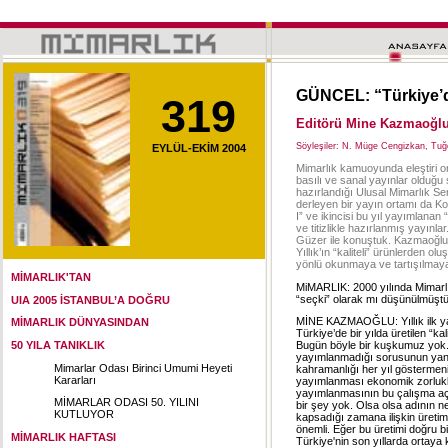
GÜNCEL: “Türkiye’d
319
Editörü Mine Kazmaoğlu i
Söyleşiler: N. Müge Cengizkan, Tuğ
EYLÜL-EKİM 2004
Mimarlık kamuoyunda eleştiri ort
basılı ve sanal yayınlar olduğu
hazırlandığı Ulusal Mimarlık Ser
derleyen bir yayın ortamı da Kol
I” ve ikincisi bu yıl yayımlanan 
ve titizlikle hazırlanmış yayınl
Güzer ile konuştuk. Kazmaoğlu,
Yıllık’ın “kaliteli” ürünlerden o
yönlü okunmaya ve tartışılmaya
MİMARLIK'TAN
MiMARLIK: 2000 yılında Mimarlık Y
“seçki” olarak mı düşünülmüşt
UIA 2005 İSTANBUL’A DOĞRU
MİNE KAZMAOĞLU: Yıllık ilk yay
MİMARLIK DÜNYASINDAN
Türkiye’de bir yılda üretilen “k
50 YILA TANIKLIK
Bugün böyle bir kuşkumuz yok. 
yayımlanmadığı sorusunun yanıtı,
Mimarlar Odası Birinci Umumi Heyeti
kahramanlığı her yıl göstermenin
Kararları
yayımlanması ekonomik zorluklar
yayımlanmasının bu çalışma a
MİMARLAR ODASI 50. YILINI
bir şey yok. Olsa olsa adının ned
KUTLUYOR
kapsadığı zamana ilişkin üretim
önemli. Eğer bu üretimi doğru bi
MİMARLIK HAFTASI
Türkiye'nin son yıllarda ortaya