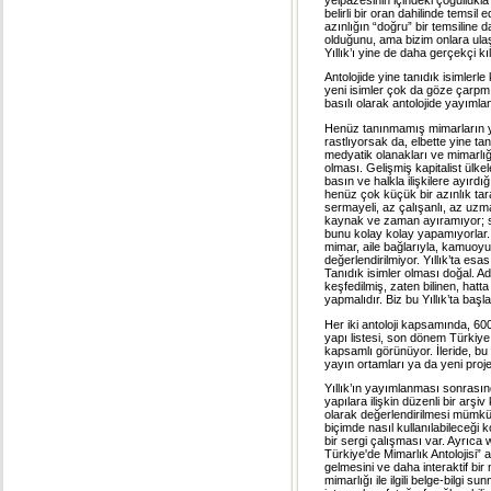
belirli bir oran dahilinde temsil
azınlığın “doğru” bir temsiline 
olduğunu, ama bizim onlara ul
Yıllık’ı yine de daha gerçekçi k
Antolojide yine tanıdık isimlerl
yeni isimler çok da göze çarpmı
basılı olarak antolojide yayımla
Henüz tanınmamış mimarların yap
rastlıyorsak da, elbette yine ta
medyatik olanakları ve mimarlığ
olması. Gelişmiş kapitalist ülk
basın ve halkla ilişkilere ayırdı
henüz çok küçük bir azınlık tara
sermayeli, az çalışanlı, az uzman
kaynak ve zaman ayıramıyor; so
bunu kolay kolay yapamıyorlar. 
mimar, aile bağlarıyla, kamuoyu
değerlendirilmiyor. Yıllık’ta esa
Tanıdık isimler olması doğal. Adı
keşfedilmiş, zaten bilinen, hatt
yapmalıdır. Biz bu Yıllık’ta baş
Her iki antoloji kapsamında, 600 
yapı listesi, son dönem Türkiye
kapsamlı görünüyor. İleride, bu 
yayın ortamları ya da yeni pro
Yıllık’ın yayımlanması sonrası
yapılara ilişkin düzenli bir arşi
olarak değerlendirilmesi mümkün
biçimde nasıl kullanılabileceğ
bir sergi çalışması var. Ayrıca
Türkiye'de Mimarlık Antolojisi” 
gelmesini ve daha interaktif bir
mimarlığı ile ilgili belge-bilgi 