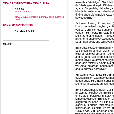
merakla yürütülüyor. Eleştiriler
MEA ARCHITECTURA MEA CULPA
ölçütlerle gerçekleştirdiği” ü
açıyor. Bu şekilde, dikkatler ya
PORRO
bilindik örnekler arasından bi
Gürhan Tümer
önüne geçerek, şimdiye kadar gü
Prof.Dr., DEÜ Mimarlık Bölümü, Yayın Komitesi
söyleyebiliriz.
Üyesi
Asıl anlamlı olan, bir mecranın
ENGLISH SUMMARIES
konuşma kalitesi, seçilen yapılar
yapılan yorumları da, sunumun 
İNGİLİZCE ÖZET
yandan, bir mecranın “taşıdığı 
iddia taşıdığı, o iddianın mütev
birileri onu önemsiyorsa sonuçta
tarafından değil, onu algılayanlar
KÜNYE
Bu arada alçakgönüllülüğü bir
tahsis edilmiş bir ürün olarak, b
ciddi bir ekip çalışmasının sonu
ancak şunu da belirtmek gerekiy
memnuniyeti ve devamına ilişkin 
doğrudan mimarlık alanının dışı
var. Ama, bu arada, neden mesle
göğüs germek gerekiyor.
Yıllığa giriş yazınızda, bir yıl
uzlaşabildikleri üzerinde durma
neden böyle bir yıllığın içeris
ise, onların da kapsanması da
Benim söylemek istediğim, aslın
bir açmazı olduğuydu. Bu gibi se
en çizgidışı bulduklarını kolay e
kimse beklemiyor. En olağan, en
oluşturduklarından, Yıllık’ın kıs
olanların üzerinde uzlaşması is
ülkelerde de) çizgidışı ve aykır
Dolayısıyla, Yıllık özelinde çoğ
yelpazesinin içindeki çoğullukla 