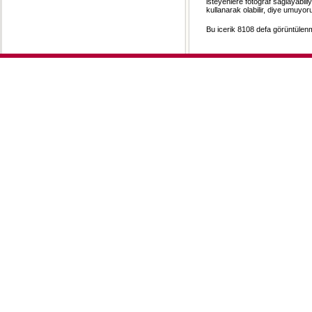
isteyenlere fotoğraf sağlayabil
kullanarak olabilir, diye umuyor
Bu icerik 8108 defa görüntülenmi