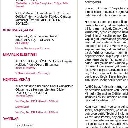
hedefliyoruz.
Söyleşiler: N. Müge Cengizkan, Tuğçe Selin
Tağmat
“Tasarım kurgusu”, “inşa biçimi”
temsili nitelikte olanları seçmey
Yıllık 2004 ve Ulusal Mimarlık Sergisi ve
daha önceden belirlememenin 
Ödülleri’nden Hareketle Türkiye Çağdaş
Mimarlığı Üzerine: ABDİ GÜZER’LE
Herkesin tahmin edebileceği gibi,
SÖYLEŞİ
parametrelere yaslanan ortak bi
yıllık, yarışma değil. Dolayısıy
KORUMA-YAŞATMA
kullanımı”, “yere ve biçime iliş
üretiminin bir kesitini almak. 
Kapadokya’nın Uyuyan Güzeli:
yapıldığını unutmamak gerekiyor.
MUSTAFAPAŞA - SİNASOS
koymak ve bunların dayatması a
Aslı Özbay
bölgeden ürüne yer vermeye çalı
Mimar, Restorasyon Uzmanı
yapılmasını kaçınılmaz kılıyor.
ya da Yıllık’ta konutların ağırlı
MİMARLIK ELEŞTİRİSİ
değerlendirme, diğer yapı türle
parametre olarak, “sıradan olmay
ANIT VE KARŞI-SÖYLEM: Bennelong’un
zaten Türkiye’nin her yerinde y
Kulübesi’nden Opera Binası’na
olmayan kimi ürünler, çok zengi
Selen B. Morkoç
de gayet normal karşılamak gere
de, Yıllık’ın çok farklı bir yap
Y.Mimar, Adelaide, Avustralya
seçilsin ve Seçici Kurul bileşimi
KENTSEL MEKÂN
sunulmak üzere belirlenecekle
Küreselleşme Sürecinde Konut Alanlarının
Abdi Güzer, “mimarlık tartışmala
Oluşumu ve Kentsel Mekâna Etkileri:
bir ortamda ikincil bir katkı olabi
İZMİR-ÇİĞLİ ÖRNEĞİ
Mimarlık Sergisi ve Ödülleri gibi
Yasemin Sayar
iddianın çok mu ötesine oturtulu
bu kısıtlılık olabilir mi?
Yrd.Doç.Dr., DEÜ Mimarlık Bölümü
Kanımca, hangi mecranın birincil
Dürrin Süer
ikincil, serginin birincil, ya da 
Yrd.Doç.Dr., DEÜ Mimarlık Bölümü
doğru da değil. Neyin birincil, n
ve tartışma zemini, söylediği söz
YAYINLAR
sözün nerede söylendiği önemlid
birincil bir katkı da yapabilir. 
Seçtiklerimiz
nasıl anlamlandırdığında yatıyor