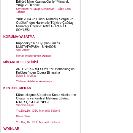
Editörü Mine Kazmaoğlu ile “Mimarlık
Yıllığı 2” Üzerine
Söyleşiler: N. Müge Cengizkan, Tuğçe Selin
Tağmat
Yıllık 2004 ve Ulusal Mimarlık Sergisi ve
Ödülleri’nden Hareketle Türkiye Çağdaş
Mimarlığı Üzerine: ABDİ GÜZER’LE
SÖYLEŞİ
KORUMA-YAŞATMA
Kapadokya’nın Uyuyan Güzeli:
MUSTAFAPAŞA - SİNASOS
Aslı Özbay
Mimar, Restorasyon Uzmanı
MİMARLIK ELEŞTİRİSİ
ANIT VE KARŞI-SÖYLEM: Bennelong’un
Kulübesi’nden Opera Binası’na
Selen B. Morkoç
Y.Mimar, Adelaide, Avustralya
KENTSEL MEKÂN
Küreselleşme Sürecinde Konut Alanlarının
Oluşumu ve Kentsel Mekâna Etkileri:
İZMİR-ÇİĞLİ ÖRNEĞİ
Yasemin Sayar
Yrd.Doç.Dr., DEÜ Mimarlık Bölümü
Dürrin Süer
Yrd.Doç.Dr., DEÜ Mimarlık Bölümü
YAYINLAR