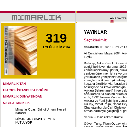
YAYINLAR
319
Seçtiklerimiz
Ankara’nın İlk Planı: 1924-26 L
EYLÜL-EKİM 2004
Ali Cengizkan, Mayıs 2004, Ank
sayfa.
Bu kitap, Ankara’nın I. Dünya 
geçişi’ belirleyen durumu, 192
konusundaki arayışlarını, bunla
yeniden öğrenmemizi ve yorumla
yorumlanan yeni planlar eşliğind
sonuçlarına ilk kez ışık tutuluy
kuşatıcı özellikleriyle, ‘sıradan 
MİMARLIK'TAN
basitliğinde bir kroki’ olmadığın
UIA 2005 İSTANBUL’A DOĞRU
Ankara Şehremaneti’nin gerçekle
hâlâ karanlıkta olan bu erken dö
MİMARLIK DÜNYASINDAN
artık, 1932 Jansen Planı’nın büt
Ankara ve Yeni Şehir için yapılan,
50 YILA TANIKLIK
Kızılay, Mithat Paşa, Necati Bey
Charlottenburglu Carl Christoph
Mimarlar Odası Birinci Umumi Heyeti
örtbas edilmeye çalışıldığını gö
Kararları
Şehrin Zulası: Ankara Kalesi
MİMARLAR ODASI 50. YILINI
KUTLUYOR
Güven Tunç, Figen Özbay, Akın
Erendil, Zuhal Ulusoy, 2004, İlet