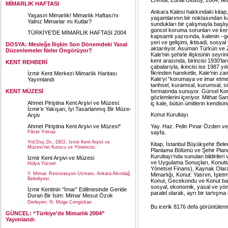
MİMARLIK HAFTASI
Ankara Kalesi hakkındaki kitap,
Yaşasın Mimarlık! Mimarlık Haftası’nı
yaşamlarının bir noktasından ka
Yalnız Mimarlar mı Kutlar?
sundukları bir çalışmayla başlıy
güncel koruma sorunları ve kent 
TÜRKİYE’DE MİMARLIK HAFTASI 2004
kapsamlı yazısında, kalenin –ge
yeri ve gelişimi, iktisadi, sosyal
DOSYA: Mesleğe İlişkin Son Dönemdeki Yasal
aktarılıyor. Asuman Türkün ve 
Düzenlemeler Neler Öngörüyor?
Kale’nin şehirle ilişkisinin sey
kent arasında, birincisi 1930’l
KENT REHBERİ
çabalarıyla, ikincisi ise 1987 
fikrinden hareketle, Kale’nin za
İzmir Kent Merkezi Mimarlık Haritası
Kale’yi “korumaya ve imar etmey
Yayımlandı
tarihsel, kuramsal, kurumsal, si
formatında sunuyor. Gürsel Korat
KENT MÜZESİ
gözlemlerini içeriyor. Mithat San
Ahmet Piriştina Kent Arşivi ve Müzesi:
iç kale, bütün ümitlerin kendisin
İzmir’e Yakışan, İyi Tasarlanmış Bir Müze-
Konut Kurultayı
Arşiv
Yay. Haz. Pelin Pınar Özden ve 
Ahmet Piriştina Kent Arşivi ve Müzesi*
sayfa.
Fikret Yılmaz
Yrd.Doç.Dr., DEÜ, İzmir Kent Arşivi ve
Kitap, İstanbul Büyükşehir Beled
Müzesi’nin Kurucu ve Yöneticisi.
Planlama Bölümü ve Şehir Plan
Kurultayı’nda sunulan bildirileri
İzmir Kent Arşivi ve Müzesi
ve Uygulama Sonuçları, Konutta Y
Hülya Yüceer
Yönetsel Finans), Kaynak Olar
Y. Mimar, Restorasyon Uzmanı, Ankara Altındağ
Mimarlığı, Konut: Yatırım, İş
Belediyesi.
Konut, Gecekondu ve Konut başlı
sosyal, ekonomik, yasal ve yöne
İzmir Kentinin “İmar” Edilmesinde Geride
paralel olarak, ayrı bir tartışm
Duran Bir İsim: Mimar Mesut Özok
Derleyen: N. Müge Cengizkan
Bu icerik 8176 defa görüntülenmi
GÜNCEL: “Türkiye’de Mimarlık 2004”
Yayımlandı