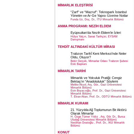
MİMARLIK ELEŞTİRİSİ
“Zarf” ve “Mazruf”: Teknopark İstanbul
Yönetim ve Ar-Ge Yapısı Üzerine Notlar
Funda Uz, Doç. Dr., İTÜ Mimarlık Bölümü
ANMA PROGRAMI: NEZİH ELDEM
Eyüpsultan’da Nezih Eldem’in İzleri
Hülya Yalçın, Sanat Tarihçisi, EYSAM
Danışmanı
TEHDİT ALTINDAKİ KÜLTÜR MİRASI
Trabzon Tarihî Kent Merkezi’nde Neler
Oldu, Oluyor?
Bekir Gerçek, Mimarlar Odası Trabzon Şubesi
Eski Başkanı
MİMARLIK TARİHİ
Mimarlık ve Yolculuk Pratiği: Cengiz
Bektaş’ın “Anadolululuk” Söylemi
Melike Akyol, Arş. Gör., Gazi Üniversitesi
Mimarlık Bölümü
Esin Boyacıoğlu, Prof. Dr., Gazi Üniversitesi
Mimarlık Bölümü
T. Elvan Altan, Prof. Dr., ODTÜ Mimarlık Bölümü
MİMARLIK KURAMI
21. Yüzyılda Ağ Toplumunun Bir Aktörü
Olarak Mimarlar
H. Özge Tümer Yıldız , Arş. Gör. Dr., Bursa
Uludağ Üniversitesi Mimarlık Bölümü
Neslihan Dostoğlu , Prof. Dr., İKÜ Mimarlık
Bölümü
KONUT