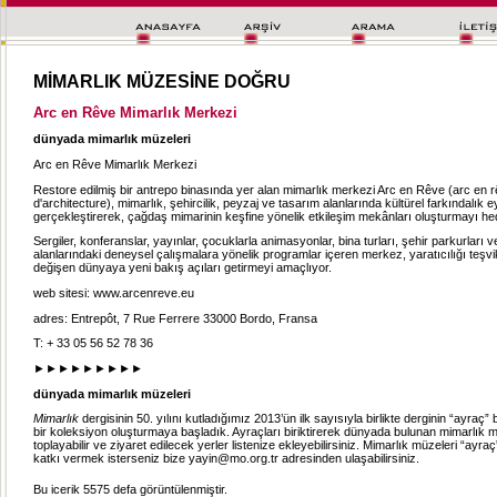
MİMARLIK MÜZESİNE DOĞRU
Arc en Rêve Mimarlık Merkezi
dünyada mimarlık müzeleri
Arc en Rêve Mimarlık Merkezi
Restore edilmiş bir antrepo binasında yer alan mimarlık merkezi Arc en Rêve (arc en 
d'architecture), mimarlık, şehircilik, peyzaj ve tasarım alanlarında kültürel farkındalık e
gerçekleştirerek, çağdaş mimarinin keşfine yönelik etkileşim mekânları oluşturmayı hed
Sergiler, konferanslar, yayınlar, çocuklarla animasyonlar, bina turları, şehir parkurları 
alanlarındaki deneysel çalışmalara yönelik programlar içeren merkez, yaratıcılığı teşv
değişen dünyaya yeni bakış açıları getirmeyi amaçlıyor.
web sitesi: www.arcenreve.eu
adres: Entrepôt, 7 Rue Ferrere 33000 Bordo, Fransa
T: + 33 05 56 52 78 36
►►►►►►►►►
dünyada mimarlık müzeleri
Mimarlık
dergisinin 50. yılını kutladığımız 2013’ün ilk sayısıyla birlikte derginin “ayraç
bir koleksiyon oluşturmaya başladık. Ayraçları biriktirerek dünyada bulunan mimarlık müz
toplayabilir ve ziyaret edilecek yerler listenize ekleyebilirsiniz. Mimarlık müzeleri “ayr
katkı vermek isterseniz bize yayin@mo.org.tr adresinden ulaşabilirsiniz.
Bu icerik 5575 defa görüntülenmiştir.