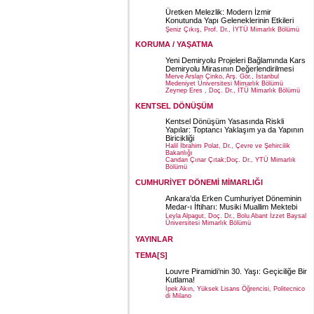
Üretken Melezlik: Modern İzmir
Konutunda Yapı Geleneklerinin Etkileri
Şeniz Çıkış, Prof. Dr., İYTÜ Mimarlık Bölümü
KORUMA / YAŞATMA
Yeni Demiryolu Projeleri Bağlamında Kars
Demiryolu Mirasının Değerlendirilmesi
Merve Arslan Çinko, Arş. Gör., İstanbul
Medeniyet Üniversitesi Mimarlık Bölümü
Zeynep Eres , Doç. Dr., İTÜ Mimarlık Bölümü
KENTSEL DÖNÜŞÜM
Kentsel Dönüşüm Yasasında Riskli
Yapılar: Toptancı Yaklaşım ya da Yapının
Biricikliği
Halil İbrahim Polat, Dr., Çevre ve Şehircilik
Bakanlığı
Candan Çınar Çıtak;Doç. Dr., YTÜ Mimarlık
Bölümü
CUMHURİYET DÖNEMİ MİMARLIĞI
Ankara’da Erken Cumhuriyet Döneminin
Medar-ı İftiharı: Musiki Muallim Mektebi
Leyla Alpagut, Doç. Dr., Bolu Abant İzzet Baysal
Üniversitesi Mimarlık Bölümü
YAYINLAR
TEMA[S]
Louvre Piramidi’nin 30. Yaşı: Geçiciliğe Bir
Kutlama!
İpek Akın, Yüksek Lisans Öğrencisi, Politecnico
di Milano