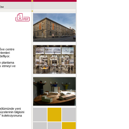
rêve centre
ylemleri
efliyor.
ve planlama
ik etmeyi ve
” bölümünde yeni
elerinin bilgisini
aç” koleksiyonuna