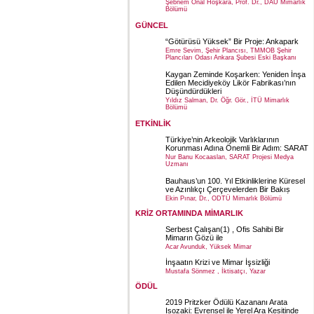
Şebnem Önal Hoşkara, Prof. Dr., DAÜ Mimarlık
Bölümü
GÜNCEL
“Götürüsü Yüksek” Bir Proje: Ankapark
Emre Sevim, Şehir Plancısı, TMMOB Şehir
Plancıları Odası Ankara Şubesi Eski Başkanı
Kaygan Zeminde Koşarken: Yeniden İnşa
Edilen Mecidiyeköy Likör Fabrikası’nın
Düşündürdükleri
Yıldız Salman, Dr. Öğr. Gör., İTÜ Mimarlık
Bölümü
ETKİNLİK
Türkiye’nin Arkeolojik Varlıklarının
Korunması Adına Önemli Bir Adım: SARAT
Nur Banu Kocaaslan, SARAT Projesi Medya
Uzmanı
Bauhaus’un 100. Yıl Etkinliklerine Küresel
ve Azınlıkçı Çerçevelerden Bir Bakıṣ
Ekin Pınar, Dr., ODTÜ Mimarlık Bölümü
KRİZ ORTAMINDA MİMARLIK
Serbest Çalışan(1) , Ofis Sahibi Bir
Mimarın Gözü ile
Acar Avunduk, Yüksek Mimar
İnşaatın Krizi ve Mimar İşsizliği
Mustafa Sönmez , İktisatçı, Yazar
ÖDÜL
2019 Pritzker Ödülü Kazananı Arata
Isozaki: Evrensel ile Yerel Ara Kesitinde