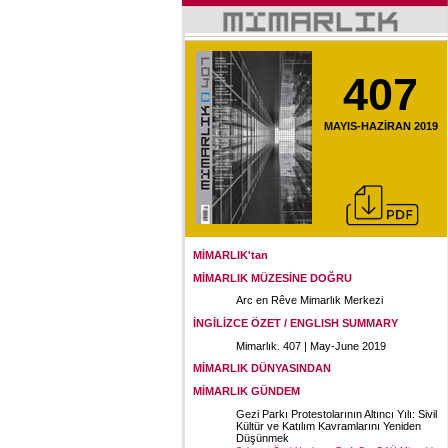
407
MAYIS-HAZİRAN 2019
MİMARLIK'tan
MİMARLIK MÜZESİNE DOĞRU
Arc en Rêve Mimarlık Merkezi
İNGİLİZCE ÖZET / ENGLISH SUMMARY
Mimarlık. 407 | May-June 2019
MİMARLIK DÜNYASINDAN
MİMARLIK GÜNDEM
Gezi Parkı Protestolarının Altıncı Yılı: Sivil
Kültür ve Katılım Kavramlarını Yeniden
Düşünmek