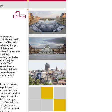
 ün kazanan
n gündeme geldi.
nu hafifletmek
alka açılmıştı.
irlikte yeni
 müzenin yeni ana
amidi tek
arlar, cepheler
lmış kağıtlar
Inside Out”
çirmek üzere
flardaki isimsiz
etmeye devam
nda Istanbul
krar bir araya
manipülasyon
n ve şu ana dek
gönüllü tarafından
rojenin varlık /
dir” sözleriyle
vre Piramidi, JR
Bir gün içinde
ığı TED konuşması
şümüzü ve