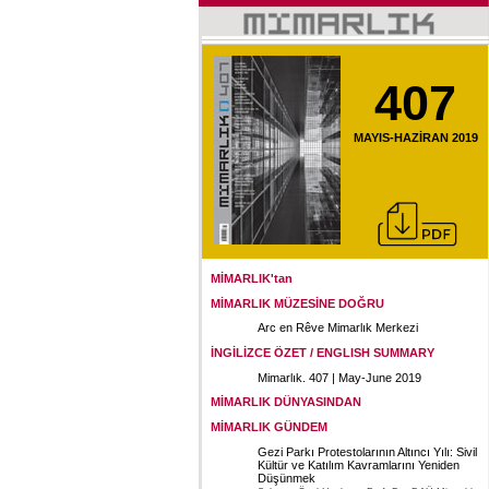
407
MAYIS-HAZİRAN 2019
MİMARLIK'tan
MİMARLIK MÜZESİNE DOĞRU
Arc en Rêve Mimarlık Merkezi
İNGİLİZCE ÖZET / ENGLISH SUMMARY
Mimarlık. 407 | May-June 2019
MİMARLIK DÜNYASINDAN
MİMARLIK GÜNDEM
Gezi Parkı Protestolarının Altıncı Yılı: Sivil
Kültür ve Katılım Kavramlarını Yeniden
Düşünmek