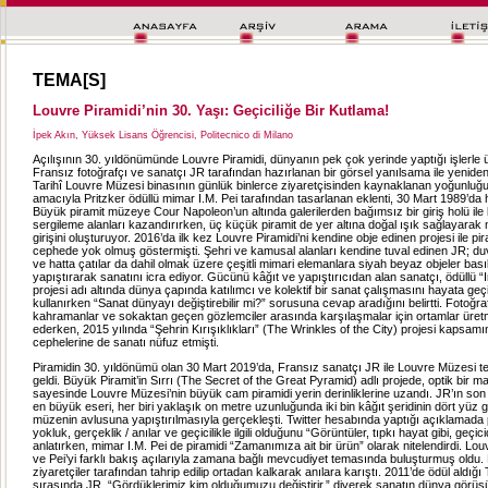
TEMA[S]
Louvre Piramidi’nin 30. Yaşı: Geçiciliğe Bir Kutlama!
İpek Akın, Yüksek Lisans Öğrencisi, Politecnico di Milano
Açılışının 30. yıldönümünde Louvre Piramidi, dünyanın pek çok yerinde yaptığı işlerle
Fransız fotoğrafçı ve sanatçı JR tarafından hazırlanan bir görsel yanılsama ile yenide
Tarihî Louvre Müzesi binasının günlük binlerce ziyaretçisinden kaynaklanan yoğunluğu
amacıyla Pritzker ödüllü mimar I.M. Pei tarafından tasarlanan eklenti, 30 Mart 1989’da h
Büyük piramit müzeye Cour Napoleon’un altında galerilerden bağımsız bir giriş holü ile b
sergileme alanları kazandırırken, üç küçük piramit de yer altına doğal ışık sağlayarak
girişini oluşturuyor. 2016’da ilk kez Louvre Piramidi’ni kendine obje edinen projesi ile pir
cephede yok olmuş göstermişti. Şehri ve kamusal alanları kendine tuval edinen JR; duv
ve hatta çatılar da dahil olmak üzere çeşitli mimari elemanlara siyah beyaz objeler bası
yapıştırarak sanatını icra ediyor. Gücünü kâğıt ve yapıştırıcıdan alan sanatçı, ödüllü “
projesi adı altında dünya çapında katılımcı ve kolektif bir sanat çalışmasını hayata ge
kullanırken “Sanat dünyayı değiştirebilir mi?” sorusuna cevap aradığını belirtti. Fotoğra
kahramanlar ve sokaktan geçen gözlemciler arasında karşılaşmalar için ortamlar ür
ederken, 2015 yılında “Şehrin Kırışıklıkları” (The Wrinkles of the City) projesi kapsamı
cephelerine de sanatı nüfuz etmişti.
Piramidin 30. yıldönümü olan 30 Mart 2019’da, Fransız sanatçı JR ile Louvre Müzesi te
geldi. Büyük Piramit’in Sırrı (The Secret of the Great Pyramid) adlı projede, optik bir 
sayesinde Louvre Müzesi’nin büyük cam piramidi yerin derinliklerine uzandı. JR’ın so
en büyük eseri, her biri yaklaşık on metre uzunluğunda iki bin kâğıt şeridinin dört yüz 
müzenin avlusuna yapıştırılmasıyla gerçekleşti. Twitter hesabında yaptığı açıklamada p
yokluk, gerçeklik / anılar ve geçicilikle ilgili olduğunu “Görüntüler, tıpkı hayat gibi, geçici
anlatırken, mimar I.M. Pei de piramidi “Zamanımıza ait bir ürün” olarak nitelendirdi. Lou
ve Pei’yi farklı bakış açılarıyla zamana bağlı mevcudiyet temasında buluşturmuş oldu. 
ziyaretçiler tarafından tahrip edilip ortadan kalkarak anılara karıştı. 2011’de ödül ald
sırasında JR, “Gördüklerimiz kim olduğumuzu değiştirir.” diyerek sanatın dünya görü