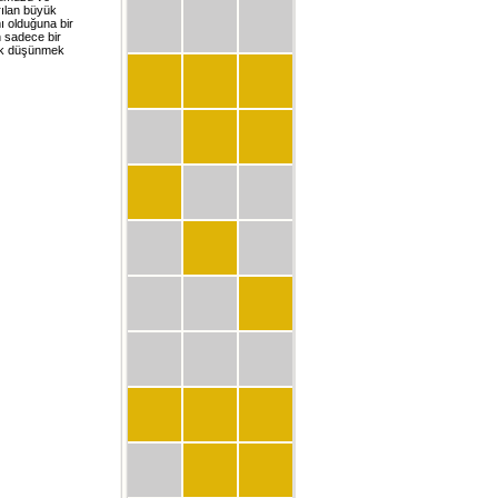
arılan büyük
ı olduğuna bir
n sadece bir
rak düşünmek