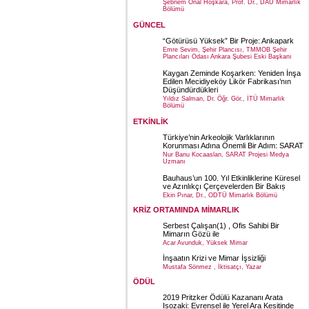
Şebnem Önal Hoşkara, Prof. Dr., DAÜ Mimarlık
Bölümü
GÜNCEL
“Götürüsü Yüksek” Bir Proje: Ankapark
Emre Sevim, Şehir Plancısı, TMMOB Şehir
Plancıları Odası Ankara Şubesi Eski Başkanı
Kaygan Zeminde Koşarken: Yeniden İnşa
Edilen Mecidiyeköy Likör Fabrikası’nın
Düşündürdükleri
Yıldız Salman, Dr. Öğr. Gör., İTÜ Mimarlık
Bölümü
ETKİNLİK
Türkiye’nin Arkeolojik Varlıklarının
Korunması Adına Önemli Bir Adım: SARAT
Nur Banu Kocaaslan, SARAT Projesi Medya
Uzmanı
Bauhaus’un 100. Yıl Etkinliklerine Küresel
ve Azınlıkçı Çerçevelerden Bir Bakıṣ
Ekin Pınar, Dr., ODTÜ Mimarlık Bölümü
KRİZ ORTAMINDA MİMARLIK
Serbest Çalışan(1) , Ofis Sahibi Bir
Mimarın Gözü ile
Acar Avunduk, Yüksek Mimar
İnşaatın Krizi ve Mimar İşsizliği
Mustafa Sönmez , İktisatçı, Yazar
ÖDÜL
2019 Pritzker Ödülü Kazananı Arata
Isozaki: Evrensel ile Yerel Ara Kesitinde