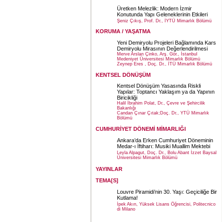
Üretken Melezlik: Modern İzmir
Konutunda Yapı Geleneklerinin Etkileri
Şeniz Çıkış, Prof. Dr., İYTÜ Mimarlık Bölümü
KORUMA / YAŞATMA
Yeni Demiryolu Projeleri Bağlamında Kars
Demiryolu Mirasının Değerlendirilmesi
Merve Arslan Çinko, Arş. Gör., İstanbul
Medeniyet Üniversitesi Mimarlık Bölümü
Zeynep Eres , Doç. Dr., İTÜ Mimarlık Bölümü
KENTSEL DÖNÜŞÜM
Kentsel Dönüşüm Yasasında Riskli
Yapılar: Toptancı Yaklaşım ya da Yapının
Biricikliği
Halil İbrahim Polat, Dr., Çevre ve Şehircilik
Bakanlığı
Candan Çınar Çıtak;Doç. Dr., YTÜ Mimarlık
Bölümü
CUMHURİYET DÖNEMİ MİMARLIĞI
Ankara’da Erken Cumhuriyet Döneminin
Medar-ı İftiharı: Musiki Muallim Mektebi
Leyla Alpagut, Doç. Dr., Bolu Abant İzzet Baysal
Üniversitesi Mimarlık Bölümü
YAYINLAR
TEMA[S]
Louvre Piramidi’nin 30. Yaşı: Geçiciliğe Bir
Kutlama!
İpek Akın, Yüksek Lisans Öğrencisi, Politecnico
di Milano