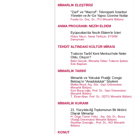
MİMARLIK ELEŞTİRİSİ
“Zarf” ve “Mazruf”: Teknopark İstanbul
Yönetim ve Ar-Ge Yapısı Üzerine Notlar
Funda Uz, Doç. Dr., İTÜ Mimarlık Bölümü
ANMA PROGRAMI: NEZİH ELDEM
Eyüpsultan’da Nezih Eldem’in İzleri
Hülya Yalçın, Sanat Tarihçisi, EYSAM
Danışmanı
TEHDİT ALTINDAKİ KÜLTÜR MİRASI
Trabzon Tarihî Kent Merkezi’nde Neler
Oldu, Oluyor?
Bekir Gerçek, Mimarlar Odası Trabzon Şubesi
Eski Başkanı
MİMARLIK TARİHİ
Mimarlık ve Yolculuk Pratiği: Cengiz
Bektaş’ın “Anadolululuk” Söylemi
Melike Akyol, Arş. Gör., Gazi Üniversitesi
Mimarlık Bölümü
Esin Boyacıoğlu, Prof. Dr., Gazi Üniversitesi
Mimarlık Bölümü
T. Elvan Altan, Prof. Dr., ODTÜ Mimarlık Bölümü
MİMARLIK KURAMI
21. Yüzyılda Ağ Toplumunun Bir Aktörü
Olarak Mimarlar
H. Özge Tümer Yıldız , Arş. Gör. Dr., Bursa
Uludağ Üniversitesi Mimarlık Bölümü
Neslihan Dostoğlu , Prof. Dr., İKÜ Mimarlık
Bölümü
KONUT