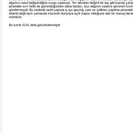
algımızı nasıl değiştirdiğine vurgu yapmıştı. Yer altından değerli bir taş gibi kazılıp çık
piramidin sırrı belki de göründüğünden daha fazlası, buz dağının sadece görünen kısm
göndermeydi. Bu nedenle tarihi yapıyla iç içe geçmiş cam ve çelikten yapılma piramidi
eklenti değil aynı zamanda müzenin dünyaya açık kapısı olduğuna dair bir mesaj ola
mümkün.
Bu icerik 6141 defa görüntülenmiştir.