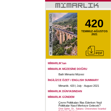
420
TEMMUZ-AĞUSTOS
2021
MİMARLIK'tan
MİMARLIK MÜZESİNE DOĞRU
Bath Mimarisi Müzesi
İNGİLİZCE ÖZET / ENGLISH SUMMARY
Mimarlık. 420 | July - August 2021
MİMARLIK DÜNYASINDAN
MİMARLIK GÜNDEM
Çevre Politikaları İflas Ederken Yeşil
Politikalar Nasıl Merkeze Gelecek?
Ümit Şahin, Dr., Sabancı Üniversitesi İstanbul