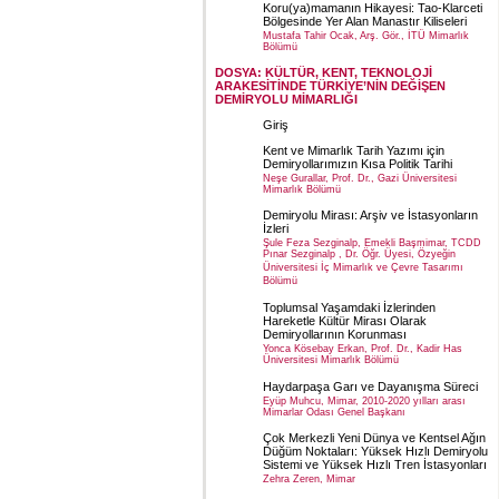
Koru(ya)mamanın Hikayesi: Tao-Klarceti
Bölgesinde Yer Alan Manastır Kiliseleri
Mustafa Tahir Ocak, Arş. Gör., İTÜ Mimarlık
Bölümü
DOSYA: KÜLTÜR, KENT, TEKNOLOJİ
ARAKESİTİNDE TÜRKİYE’NİN DEĞİŞEN
DEMİRYOLU MİMARLIĞI
Giriş
Kent ve Mimarlık Tarih Yazımı için
Demiryollarımızın Kısa Politik Tarihi
Neşe Gurallar, Prof. Dr., Gazi Üniversitesi
Mimarlık Bölümü
Demiryolu Mirası: Arşiv ve İstasyonların
İzleri
Şule Feza Sezginalp, Emekli Başmimar, TCDD
Pınar Sezginalp , Dr. Öğr. Üyesi, Özyeğin
Üniversitesi İç Mimarlık ve Çevre Tasarımı
Bölümü
Toplumsal Yaşamdaki İzlerinden
Hareketle Kültür Mirası Olarak
Demiryollarının Korunması
Yonca Kösebay Erkan, Prof. Dr., Kadir Has
Üniversitesi Mimarlık Bölümü
Haydarpaşa Garı ve Dayanışma Süreci
Eyüp Muhcu, Mimar, 2010-2020 yılları arası
Mimarlar Odası Genel Başkanı
Çok Merkezli Yeni Dünya ve Kentsel Ağın
Düğüm Noktaları: Yüksek Hızlı Demiryolu
Sistemi ve Yüksek Hızlı Tren İstasyonları
Zehra Zeren, Mimar