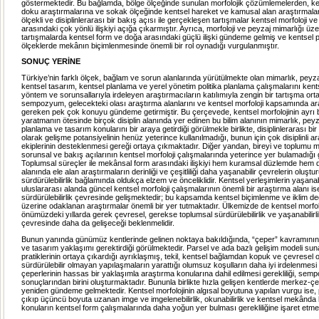
göstermektedir. Bu bağlamda, bölge ölçeğinde sunulan morfolojik çözümlemelerden, ke
doku araştırmalarına ve sokak ölçeğinde kentsel hareket ve kamusal alan araştırmala
ölçekli ve disiplinlerarası bir bakış açısı ile gerçekleşen tartışmalar kentsel morfoloji ve
arasındaki çok yönlü ilişkiyi açığa çıkarmıştır. Ayrıca, morfoloji ve peyzaj mimarlığı ü
tartışmalarda kentsel form ve doğa arasındaki güçlü ilişki gündeme gelmiş ve kentsel p
ölçeklerde mekânın biçimlenmesinde önemli bir rol oynadığı vurgulanmıştır.
SONUÇ YERİNE
Türkiye’nin farklı ölçek, bağlam ve sorun alanlarında yürütülmekte olan mimarlık, peyza
kentsel tasarım, kentsel planlama ve yerel yönetim politika planlama çalışmalarını kents
yöntem ve sorunsallarıyla irdeleyen araştırmacıların katılımıyla zengin bir tartışma or
sempozyum, gelecekteki olası araştırma alanlarını ve kentsel morfoloji kapsamında ara
gereken pek çok konuyu gündeme getirmiştir. Bu çerçevede, kentsel morfolojinin ayrı bir
yaratmanın ötesinde birçok disiplin alanında yer edinen bu bilim alanının mimarlık, peyz
planlama ve tasarım konularını bir araya getirdiği görülmekle birlikte, disiplinlerarası bi
olarak gelişme potansiyelinin henüz yeterince kullanılmadığı, bunun için çok disiplinli a
ekiplerinin desteklenmesi gereği ortaya çıkmaktadır. Diğer yandan, bireyi ve toplumu 
sorunsal ve bakış açılarının kentsel morfoloji çalışmalarında yeterince yer bulamadığı 
Toplumsal süreçler ile mekânsal form arasındaki ilişkiyi hem kuramsal düzlemde hem
alanında ele alan araştırmaların derinliği ve çeşitliliği daha yaşanabilir çevrelerin oluşt
sürdürülebilirlik bağlamında oldukça elzem ve önceliklidir. Kentsel yerleşimlerin yaşanabi
uluslararası alanda güncel kentsel morfoloji çalışmalarının önemli bir araştırma alanı i
sürdürülebilirlik çevresinde gelişmektedir; bu kapsamda kentsel biçimlenme ve iklim değ
üzerine odaklanan araştırmalar önemli bir yer tutmaktadır. Ülkemizde de kentsel morfol
önümüzdeki yıllarda gerek çevresel, gerekse toplumsal sürdürülebilirlik ve yaşanabilirli
çevresinde daha da gelişeceği beklenmelidir.
Bunun yanında günümüz kentlerinde gelinen noktaya bakıldığında, “çeper” kavramının 
ve tasarım yaklaşımı gerektirdiği görülmektedir. Parsel ve ada bazlı gelişim modeli sun
pratiklerinin ortaya çıkardığı ayrıklaşmış, tekil, kentsel bağlamdan kopuk ve çevresel 
sürdürülebilir olmayan yapılaşmaların yarattığı olumsuz koşulların daha iyi irdelenmesi
çeperlerinin hassas bir yaklaşımla araştırma konularına dahil edilmesi gerekliliği, se
sonuçlarından birini oluşturmaktadır. Bununla birlikte hızla gelişen kentlerde merkez-çep
yeniden gündeme gelmektedir. Kentsel morfolojinin algısal boyutuna yapılan vurgu ise,
çıkıp üçüncü boyuta uzanan imge ve imgelenebilirlik, okunabilirlik ve kentsel mekânda ha
konuların kentsel form çalışmalarında daha yoğun yer bulması gerekliliğine işaret etme