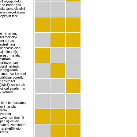
nt ölçeğindeki
rına kadar çok
 planlama disiplini
zerine gerçekleşen
eyzajın farklı
j mimarlığı,
el morfoloji
tamı sunan
ştırılması
 disiplin alanı
aj mimarlığı,
r araştırma alanı
raştırma
merkeze alan
görülmektedir.
 de uygulama
urulması ve kentsel
lirliğine yönelik
se çevresel
işikliği sorunsalı
oji çalışmalarının
k konuları
özel bir planlama
an imar planı
olarak
 ve kent
mpozyumun önemli
er ilişkisi de
 plan düzleminden
reketlilik gibi
ktedir.