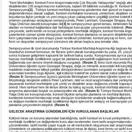
“Kent Morfolojileri: Kentsel Form Araştırmalarında Çok Boyutlu Yaklaşımlar” başlığı altın
disiplinlerden 135 araştırmacının katılımıyla, toplam 69 bildirinin sunulduğu III. Kentsel M
Sempozyumu
[2]
, Türkiye kentsel morfoloji araştırma gündemine dair güncel ve kapsam
değerlendirmeye olanak sağladı. Kentsel morfolojinin kuramsal, yöntemsel, disipliner v
boyutlarına ilişkin yerleşik ve yeni ortaya çıkan yaklaşımların çeşitliliği üzerine kolektif 
ortamını yaratmayı amaçlayan sempozyumda, Peter Larkham, Giuseppe Strappa, Ay
Tolga Ünlü’nün davetli konuşmaları ile
[3]
ile sempozyumun genel teması, birbirinden fark
alanları ve kentsel bağlamlara dair farklılaşan kavrayışlar çerçevesinde irdelendi. (
Res
çerçevede, tarihi kentin ve kırsal yerleşimlerin morfolojik değişimi, kentsel formda imge
çeperlerinin zaman içinde dönüşümü, kentsel formun planlama ve tasarım disiplinleriyle i
form çalışmalarında yeni ortaya çıkan niceliksel yöntemler, kentsel peyzaj ve form, sürd
form ve oluşumlar sempozyum süresince ele alınan başlıca ana temalar oldu.
Sempozyumun ilk özel oturumunda Türkiye Kentsel Morfoloji Araştırma Ağı başkanı A
İstanbul'un kentsel formunun, bir Bizans şehri olarak kuruluşundan bu yana, 20. yüzyıl
sonra hızlanan gelişimine kapsamlı bir tarihsel bakış sundu. Konuşmasında ayrıca çep
hassas morfolojik özelliklerine uygun bir planlama perspektifi sağlamanın hızlı kentse
bağlamında son derece önemli olduğunu vurguladı. (
Resim 3
) İkinci özel oturumda R
Üniversitesi öğretim üyesi Giuseppe Strappa, doğa ve mimarlık arasındaki ikili karşıtlığ
maddenin malzemeye bilinçli şekilde dönüştürülmesi üzerinden sorguladı ve doğa ile m
arasındaki kendine özgü ilişkinin, ilgili kültürün kolektif bir eylemi olarak kabul edilebileceğ
(
Resim 4
) Sempozyumun üçüncü gününde Birmingham Üniversitesi öğretim üyesi ve
Morphology
dergisinin editörü Peter Larkham, nitel ve nicel araştırmalara dair yerleşm
dayanarak kentsel morfolojinin çok yönlü ve disiplinler arası doğasına yönelik kapsayıc
önerdi. Hem tarihsel hem de ileriye dönük bu bakış açısıyla, kentsel morfoloji alanının ge
araştırma alanındaki boşluk ve potansiyelleri ele aldı. (
Resim 5
) Türkiye Kentsel Morfo
Tolga Ünlü ise konuşmasında, küresel ölçekte tartışılan planlama ve morfoloji ilişkisini,
kentlerinin kentsel formlarında ortak dönüşüm örüntülerinin analiziyle bağlamsallaştırd
ve değişen kentlerin morfolojik özelliklerine ilişkin işlevsel bir anlayış ve kavrayıştan 
planlama çerçevelerini eleştirdi. (
Resim 6
)
GELECEK ARAŞTIRMA GÜNDEMLERİ İÇİN VURGULANAN BAŞLIKLAR
Kültürel miras ve koruma alanından bakıldığında, tarihî kentsel ve kırsal yerleşimlerin,
morfolojik özellikleri ve değişimlerini konu alan incelemeler, kent tarihi araştırmalarında 
çözümlemeler, tarihî kentte çeper kuşak ve alt merkezlerin oluşumuna dair araştırmalar
yönetimlerin ve planlama politikalarının kültürel miras ile ilişkisi, kent formu ve tarihî kı