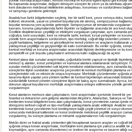
yönelik morfoloji araştırmaları, kentsel morfoloji ve koruma eğitimi ilişkisi gibi konular 
Bu kapsamda araştırmalar, değişim-dönüşüm süreçleri ile yıkım ya da tahribata uğramı
kent dokularının mekânsal niteliklerinin anlaşılması, korunması ve sürdürülmesi bağl
ve tartışmayı gündeme getirmiştir.
Anadolu’nun farklı bölgelerinden seçilmiş, her bir tarihî kent, çevre ve/veya doku, kendi
kültürel, ekonomik, yasal ve yönetsel boyutlarıyla ele alınmış, sempozyumun bağlams
boyutlar temasına yeni açılımlar getirmiştir. Sempozyumun alt temalarında vurgulanan “ç
kavramı, koruma çalışmalarında farklı ölçekler ve bağlamlar arasında bir ara kesit olu
Özellikle disiplinlerarası çeşitliliği ve etkileşimi vurgulayan çalışmalar, aynı zamanda p
coğrafya, kent sosyolojisi, kent ve mimarlık tarihi, kentsel, kırsal yerleşimler ve korum
yönelik form araştırmalarını sürdürürken, tipo-morfoloji, coğrafi bilgi sistemleri yöntem v
çeşitli haritalama, belgeleme ve görselleştirme temsil yöntem ve araçlarını kullanarak
yaklaşımsal çeşitliliğe ve geçişkenliğe de katkı sunmaktadır. Bu veriler ışığında, semp
kentsel morfoloji ve koruma araştırmaları arasındaki ilişkinin derinleşmesine ve bu ko
perspektifli ve çok boyutlu çalışmaların artmasına katkı sağlayacağı da açıktır.
Kentsel alana dair sunulan araştırmalar
,
çoğunlukla kentin yapısal ve tipolojik biçimleni
merkezî iş alanları, konut yerleşimleri ve kamusal alanlara odaklanarak tartışılmıştır. F
sunulan mekân çözümlemeleri salt biçimin kendisine odaklanmamış, aynı zamanda bi
süreçlerine ilişkin sundukları araştırma çerçeveleri ile kentsel morfolojinin planlama ve
süreçlerindeki rolü ve etkisini de ortaya koymuştur. Morfolojik çözümlemeler ışığında 
tasarıma ilişkin yapılan yeni yöntem tarifleri de kentsel biçimlenişin arkasındaki bütünle
sürdürülebilir kentsel yönetim süreçlerine ilişkin bir bakış açısı sunmaktadır. Ayrıca, k
dokunun algısal boyutlarının morfolojik araştırmalara entegre edilmesine yönelik gerekli
vurgulanmıştır.
Konut alanlarını merkeze alan çalışmaların, kent araştırmaları içerisinde önemli bir yer 
İstanbul ve Ankara’nın yeni gelişme alanlarından Akşehir’e, Adana’dan, Sakarya ve Tatv
kentlerden konut bölgelerini konu alan çalışmalarda, konut çevrelerinin zaman içinde 
dönüşümü tarihsel-coğrafi ve tipo-morfolojik yaklaşımlarla analiz edilmiştir. Analizler 
kentlerinde konut çevrelerinin hızlı kentleşmeye bağlı çeşitli yönetsel ve sosyo-ekono
sonucunda mekânsal kalitesinin ve konut üretiminde mekânsal çeşitlilik arayışın zaman
vurgulanmış; bu süreçte planlama ve mimarlık uygulamalarının rolü sorgulanmıştır.
Mekân dizim ve fraktal analiz yöntemleri gibi hesaplamalı tasarım araçları ve coğrafi bil
ışığında ortaya konan araştırmalar, morfolojinin kent planlama için yalnızca analitik bir
koymadığını, aynı zamanda düzenlemeci ve üretken bir araştırma ve tasarım altlığı 