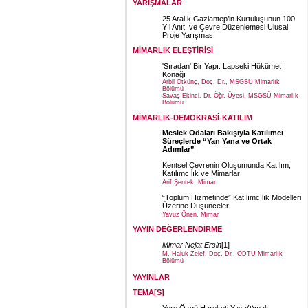
YARIŞMALAR
25 Aralık Gaziantep’in Kurtuluşunun 100.
Yıl Anıtı ve Çevre Düzenlemesi Ulusal
Proje Yarışması
MİMARLIK ELEŞTİRİSİ
'Sıradan' Bir Yapı: Lapseki Hükümet
Konağı
Arbil Ötkünç, Doç. Dr., MSGSÜ Mimarlık
Bölümü
Savaş Ekinci, Dr. Öğr. Üyesi, MSGSÜ Mimarlık
Bölümü
MİMARLIK-DEMOKRASİ-KATILIM
Meslek Odaları Bakışıyla Katılımcı
Süreçlerde “Yan Yana ve Ortak
Adımlar”
Kentsel Çevrenin Oluşumunda Katılım,
Katılımcılık ve Mimarlar
Arif Şentek, Mimar
“Toplum Hizmetinde” Katılımcılık Modelleri
Üzerine Düşünceler
Yavuz Önen, Mimar
YAYIN DEĞERLENDİRME
Mimar Nejat Ersin
[1]
M. Haluk Zelef, Doç. Dr., ODTÜ Mimarlık
Bölümü
YAYINLAR
TEMA[S]
Yere Özgü Hareketi Yaşa(t)mak