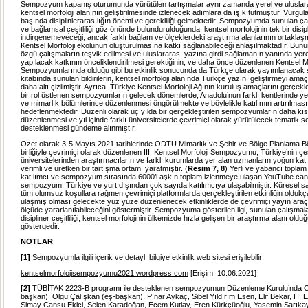
Sempozyum kapanış oturumunda yürütülen tartışmalar aynı zamanda yerel ve uluslara
kentsel morfoloji alanının geliştirilmesinde izlenecek adımlara da ışık tutmuştur. Vurgu
başında disiplinlerarasılığın önemi ve gerekliliği gelmektedir. Sempozyumda sunulan çalı
ve bağlamsal çeşitliliği göz önünde bulundurulduğunda, kentsel morfolojinin tek bir disip
indirgenemeyeceği, ancak farklı bağlam ve ölçeklerdeki araştırma alanlarının ortaklaş
Kentsel Morfoloji ekolünün oluşturulmasına katkı sağlanabileceği anlaşılmaktadır. Bununl
özgü çalışmaların teşvik edilmesi ve uluslararası yazına girdi sağlamanın yanında yerel
yapılacak katkının önceliklendirilmesi gerektiğinin; ve daha önce düzenlenen Kentsel Mo
Sempozyumlarında olduğu gibi bu etkinlik sonucunda da Türkçe olarak yayımlanaca
kitabında sunulan bildirilerin, kentsel morfoloji alanında Türkçe yazını geliştirmeyi amaç
daha altı çizilmiştir. Ayrıca, Türkiye Kentsel Morfoloji Ağının kuruluş amaçlarını gerçek
bir rol üstlenen sempozyumların gelecek dönemlerde, Anadolu’nun farklı kentlerinde ye
ve mimarlık bölümlerince düzenlenmesi öngörülmekte ve böylelikle katılımın artırılması
hedeflenmektedir. Düzenli olarak üç yılda bir gerçekleştirilen sempozyumların daha kısa
düzenlenmesi ve yıl içinde farklı üniversitelerde çevrimiçi olarak yürütülecek tematik s
desteklenmesi gündeme alınmıştır.
Özet olarak 3-5 Mayıs 2021 tarihlerinde ODTÜ Mimarlık ve Şehir ve Bölge Planlama Bö
birliğiyle çevrimiçi olarak düzenlenen III. Kentsel Morfoloji Sempozyumu, Türkiye’nin çeş
üniversitelerinden araştırmacıların ve farklı kurumlarda yer alan uzmanların yoğun katı
verimli ve üretken bir tartışma ortamı yaratmıştır. (
Resim 7, 8
) Yerli ve yabancı toplam 
katılımcı ve sempozyum sırasında 6000’i aşkın toplam izlenmeye ulaşan YouTube canlı 
sempozyum, Türkiye ve yurt dışından çok sayıda katılımcıya ulaşabilmiştir. Küresel sal
tüm olumsuz koşullara rağmen çevrimiçi platformlarda gerçekleştirilen etkinliğin oldukça
ulaşmış olması gelecekte yüz yüze düzenlenecek etkinliklerde de çevrimiçi yayın araç
ölçüde yararlanılabileceğini göstermiştir. Sempozyuma gösterilen ilgi, sunulan çalışmalar
disipliner çeşitliliği, kentsel morfolojinin ülkemizde hızla gelişen bir araştırma alanı olduğ
göstergedir.
NOTLAR
[1]
Sempozyumla ilgili içerik ve detaylı bilgiye etkinlik web sitesi erişilebilir:
kentselmorfolojisempozyumu2021.wordpress.com
[Erişim: 10.06.2021]
[2]
TÜBİTAK 2223-B programı ile desteklenen sempozyumun Düzenleme Kurulu’nda Câ
başkan), Olgu Çalışkan (eş-başkan), Pınar Aykaç, Sibel Yıldırım Esen, Elif Bekar, H. E
Simay Cansu Ekici, Selen Karadoğan, Ecem Kutlay, Eren Kürkçüoğlu, Yasemin Sarıkay