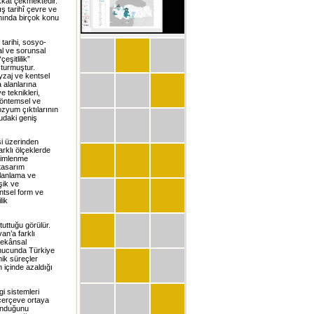
dikkat çekmektedir.
ş tarihî çevre ve
amında birçok konu
 tarihi, sosyo-
al ve sorunsal
eşitlilik”
şturmuştur.
eyzaj ve kentsel
a alanlarına
e teknikleri,
 yöntemsel ve
ozyum çıktılarının
nudaki geniş
şi üzerinden
arklı ölçeklerde
çimlenme
 tasarım
planlama ve
şik ve
entsel form ve
lik
tuttuğu görülür.
an’a farklı
mekânsal
sonucunda Türkiye
mik süreçler
 içinde azaldığı
gi sistemleri
 çerçeve ortaya
sunduğunu