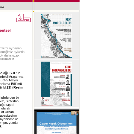
entsel
mli rol oynayan
eçtiğimiz aylarda
 çok daha uzak
oturumların
rma ağı ISUF’un
rfoloji Araştırma
sü 3-5 Mayıs
Planlama Bölümü
rildi.
[1]
(
Resim
iplinlerden bir
iz, Sırbistan,
eğe taşıdı.
ı olarak
k of Urban
apasitesinin
 dayanışma ile
Sempozyumları
ik