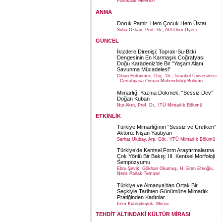
Politikalar Merkezi
ANMA
Doruk Pamir: Hem Çocuk Hem Üstat
Suha Özkan, Prof. Dr., AIA Onur Üyesi
GÜNCEL
İkizdere Direnişi: Toprak-Su-Bitki
Dengesinin En Karmaşık Coğrafyası
Doğu Karadeniz’de Bir “Yaşam Alanı
Savunma Mücadelesi”
Cihan Erdönmez, Doç. Dr., İstanbul Üniversitesi
- Cerrahpaşa Orman Mühendisliği Bölümü
Mimarlığı Yazına Dökmek: “Sessiz Dev”
Doğan Kuban
Nur Akın, Prof. Dr., İTÜ Mimarlık Bölümü
ETKİNLİK
Türkiye Mimarlığının “Sessiz ve Üretken”
Aktörü: Nişan Yaubyan
Serhat Ulubay, Arş. Gör., YTÜ Mimarlık Bölümü
Türkiye’de Kentsel Form Araştırmalarına
Çok Yönlü Bir Bakış: III. Kentsel Morfoloji
Sempozyumu
Ebru Şevik, Gökhan Okumuş, H. Eren Efeoğlu,
Neris Parlak Temizel
Türkiye ve Almanya’dan Ortak Bir
Seçkiyle Tarihten Günümüze Mimarlık
Pratiğinden Kadınlar
İrem Küreğibüyük, Mimar
TEHDİT ALTINDAKİ KÜLTÜR MİRASI