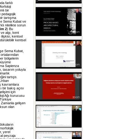
da farklı
orfoloji
lı bir
e pedagojik
bir tartışma
şe Sema Kubat ve
lı nitelikte sorun
im 2
) Bu
 ve algı, kent
lişkisi, kentsel
ürülebilir kentsel
yşe Sema Kubat,
 ortalarından
er bölgelerin
l büyüme
oma Sapienza
ı, tasarım yoluyla
imarlık
ini tartıştı.
Urban
iş kavramlara
ı bir bakış açısı
lişimi için
loji Ağı kurucusu
 Türkiye
ı. Zamanla gelişen
yoksun olan
 dokuların
morfolojik
, yerel
rsal peyzaja