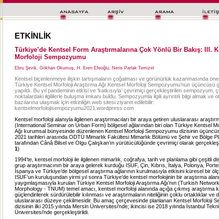
ETKİNLİK
Türkiye’de Kentsel Form Araştırmalarına Çok Yönlü Bir Bakış: III. K
Morfoloji Sempozyumu
Ebru Şevik, Gökhan Okumuş, H. Eren Efeoğlu, Neris Parlak Temizel
Kentsel biçimlenmeye ilişkin tartışmaların çoğalması ve görünürlük kazanmasında öne
Türkiye Kentsel Morfoloji Araştırma Ağı Kentsel Morfoloji Sempozyumu’nun üçüncüsü g
yapıldı. Bu yıl pandeminin etkisi ve ‘katkısıyla’ çevrimiçi gerçekleştirilen sempozyum,
noktalardaki ilgililerle buluşma imkanı buldu. Sempozyumla ilgili ayrıntılı bilgi almak ve 
bazılarına ulaşmak için etkinliğin web sitesi ziyaret edilebilir:
kentselmorfolojisempozyumu2021.wordpress.com
Kentsel morfoloji alanıyla ilgilenen araştırmacıları bir araya getiren uluslararası araştı
(International Seminar on Urban Form) bölgesel ağlarından biri olan Türkiye Kentsel Mo
Ağı kurumsal bünyesinde düzenlenen Kentsel Morfoloji Sempozyumu dizisinin üçüncü
2021 tarihleri arasında ODTÜ Mimarlık Fakültesi Mimarlık Bölümü ve Şehir ve Bölge 
tarafından Cânâ Bilsel ve Olgu Çalışkan’ın yürütücülüğünde çevrimiçi olarak gerçekleşti
1
)
1994’te, kentsel morfoloji ile ilgilenen mimarlık, coğrafya, tarih ve planlama gibi çeşitli dis
grup araştırmacının bir araya gelerek kurduğu ISUF, Çin, Kıbrıs, İtalya, Polonya, Portek
İspanya ve Türkiye’de bölgesel araştırma ağlarının kurulmasıyla etkisini küresel bir ölç
ISUF’un kuruluşundan yirmi yıl sonra Türkiye’de kentsel morfolojinin bir araştırma alan
yaygınlaşmasıyla kurulan Türkiye Kentsel Morfoloji Araştırma Ağı’nın (Turkish Networ
Morphology - TNUM) temel amacı, kentsel morfoloji alanında açığa çıkmış araştırma k
güçlendirilerek sürdürülebilir kılınması ve araştırmaların niteliğinin çoklu ortaklıklar ve
uluslararası düzeye çekilmesidir. Bu amaç çerçevesinde planlanan Kentsel Morfoloji 
dizisinin ilki 2015 yılında Mersin Üniversitesi’nde; ikincisi ise 2018 yılında İstanbul Tekn
Üniversitesi’nde gerçekleştirildi.