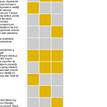
rası ölçeklerde
lanan konuların
şmaların niteliği
lin alanına
masıyla Türkiye
a birlikte yerele
 literatüre
rfoloji
k sempozyum
ladığının bir kez
leştirmede önemli
r alan planlama
 aralıklarla
eminerlerle
lümlerinin iş
itli
lımıyla oldukça
462 kayıtlı
yayınları ile
gının yarattığı
 geniş kitlelere
larından önemli
ın niteliği ve
una dair ciddi bir
nâ Bilsel (eş-
ren Efeoğlu,
a Levent, Neris