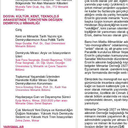
çok kısıtlı olarak yer alır, eğiti
Bölgesinde Yer Alan Manastır Kiliseleri
yanında yap-satçı (yüklenici) r
Mustafa Tahir Ocak, Arş. Gör., İTÜ Mimarlık
şirket mimari projeden uygula
Bölümü
ne kadar bu fazlasıyla gerçekçi
aldığını onda da yanlış hesapl
DOSYA: KÜLTÜR, KENT, TEKNOLOJİ
Ersin’in gözünde mimarlık “konus
ARAKESİTİNDE TÜRKİYE’NİN DEĞİŞEN
başka özgün konum akademideki
DEMİRYOLU MİMARLIĞI
Hindistan Büyükelçiliği’nin kont
“vekilliğini”, kimi zaman sitem
Giriş
kişiliğinin bir yansıması olarak
Ersin, daima hocası olarak görd
Kent ve Mimarlık Tarih Yazımı için
Demiryollarımızın Kısa Politik Tarihi
Bancı’nın
Matbu Mimarlıklar
adı
Neşe Gurallar, Prof. Dr., Gazi Üniversitesi
“oto-monografilere” odaklanmış 
Mimarlık Bölümü
“anlatı” olarak üç alt grupta sını
Paralellik kurulursa
Mimar Nejat
Demiryolu Mirası: Arşiv ve İstasyonların
Ersin’in çalışmaları kamuoyuna
İzleri
Sanatlar Merkezinde düzenlene
Şule Feza Sezginalp, Emekli Başmimar, TCDD
Ersin’in ailesinin bağışladığı ki
Pınar Sezginalp , Dr. Öğr. Üyesi, Özyeğin
belgeler Mimarlar Derneği 1927 
Üniversitesi İç Mimarlık ve Çevre Tasarımı
Eşzamanlı olarak -pandemi koşu
Bölümü
arşiv formatında derneğin web s
Toplumsal Yaşamdaki İzlerinden
Elimizdeki bu monografi ise ay
Hareketle Kültür Mirası Olarak
günümüzde insanlara ulaşmakta
Demiryollarının Korunması
kağıt ve basım kalitesiyle çok s
Yonca Kösebay Erkan, Prof. Dr., Kadir Has
eser olarak mimarlık yazınında y
Üniversitesi Mimarlık Bölümü
ürünlerine, özellikle de Cinnah 
olarak bölüm aralarında ve siya
Haydarpaşa Garı ve Dayanışma Süreci
cephesindeki desen, siyah-beyaz
Eyüp Muhcu, Mimar, 2010-2020 yılları arası
yansıtıyor.
Mimarlar Odası Genel Başkanı
Mimarlar Derneği 1927 ve Mimarl
Çok Merkezli Yeni Dünya ve Kentsel Ağın
ailesinin Derneğe bağışladığı N
Düğüm Noktaları: Yüksek Hızlı Demiryolu
mimarın meslek yaşamının ilk ça
Sistemi ve Yüksek Hızlı Tren İstasyonları
adresindeki yapıda yer alması b
Zehra Zeren, Mimar
yapısı ve mimarı ile kurulan b
övgüye değer bir durum.
[14]
YARIŞMALAR