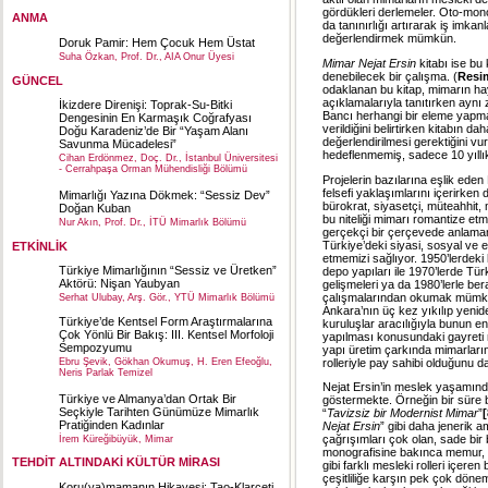
gördükleri derlemeler. Oto-monog
ANMA
da tanınırlığı artırarak iş imka
değerlendirmek mümkün.
Doruk Pamir: Hem Çocuk Hem Üstat
Suha Özkan, Prof. Dr., AIA Onur Üyesi
Mimar Nejat Ersin
kitabı ise bu
denebilecek bir çalışma. (
Resi
GÜNCEL
odaklanan bu kitap, mimarın hay
açıklamalarıyla tanıtırken aynı
İkizdere Direnişi: Toprak-Su-Bitki
Bancı herhangi bir eleme yapma
Dengesinin En Karmaşık Coğrafyası
verildiğini belirtirken kitabın d
Doğu Karadeniz’de Bir “Yaşam Alanı
değerlendirilmesi gerektiğini vu
Savunma Mücadelesi”
hedeflenmemiş, sadece 10 yıllık b
Cihan Erdönmez, Doç. Dr., İstanbul Üniversitesi
- Cerrahpaşa Orman Mühendisliği Bölümü
Projelerin bazılarına eşlik eden 
felsefi yaklaşımlarını içerirke
Mimarlığı Yazına Dökmek: “Sessiz Dev”
bürokrat, siyasetçi, müteahhit, ma
Doğan Kuban
bu niteliği mimarı romantize et
Nur Akın, Prof. Dr., İTÜ Mimarlık Bölümü
gerçekçi bir çerçevede anlamam
Türkiye’deki siyasi, sosyal ve ek
ETKİNLİK
etmemizi sağlıyor. 1950’lerdeki
Türkiye Mimarlığının “Sessiz ve Üretken”
depo yapıları ile 1970’lerde Tü
Aktörü: Nişan Yaubyan
gelişmeleri ya da 1980’lerle be
çalışmalarından okumak mümk
Serhat Ulubay, Arş. Gör., YTÜ Mimarlık Bölümü
Ankara’nın üç kez yıkılıp yenide
Türkiye’de Kentsel Form Araştırmalarına
kuruluşlar aracılığıyla bunun e
Çok Yönlü Bir Bakış: III. Kentsel Morfoloji
yapılması konusundaki gayreti m
Sempozyumu
yapı üretim çarkında mimarları
rolleriyle pay sahibi olduğunu 
Ebru Şevik, Gökhan Okumuş, H. Eren Efeoğlu,
Neris Parlak Temizel
Nejat Ersin’in meslek yaşamında
Türkiye ve Almanya’dan Ortak Bir
göstermekte. Örneğin bir süre b
Seçkiyle Tarihten Günümüze Mimarlık
“
Tavizsiz bir Modernist Mimar
”
[
Pratiğinden Kadınlar
Nejat Ersin
” gibi daha jenerik a
çağrışımları çok olan, sade bir 
İrem Küreğibüyük, Mimar
monografisine bakınca memur, te
TEHDİT ALTINDAKİ KÜLTÜR MİRASI
gibi farklı mesleki rolleri içere
çeşitliliğe karşın pek çok döne
Koru(ya)mamanın Hikayesi: Tao-Klarceti