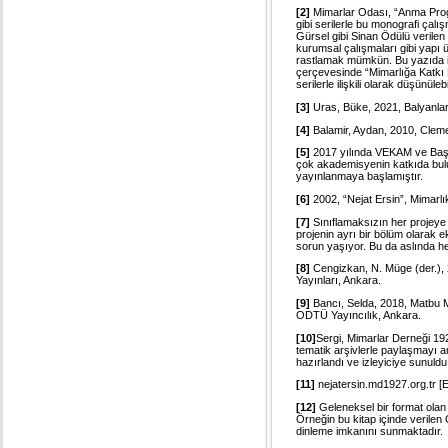
[2]
Mimarlar Odası, “Anma Prog
gibi serilerle bu monografi çalı
Gürsel gibi Sinan Ödülü verilen
kurumsal çalışmaları gibi yapı 
rastlamak mümkün. Bu yazıda in
çerçevesinde “Mimarlığa Katkı 
serilerle ilişkili olarak düşünülebil
[3]
Uras, Büke, 2021, Balyanlar:
[4]
Balamir, Aydan, 2010, Clem
[5]
2017 yılında VEKAM ve Başk
çok akademisyenin katkıda bulu
yayınlanmaya başlamıştır.
[6]
2002, “Nejat Ersin”, Mimarlı
[7]
Sınıflamaksızın her projeye 
projenin ayrı bir bölüm olarak 
sorun yaşıyor. Bu da aslında he
[8]
Cengizkan, N. Müge (der.), 
Yayınları, Ankara.
[9]
Bancı, Selda, 2018, Matbu M
ODTÜ Yayıncılık, Ankara.
[10]
Sergi, Mimarlar Derneği 192
tematik arşivlerle paylaşmayı 
hazırlandı ve izleyiciye sunuldu
[11]
nejatersin.md1927.org.tr [
[12]
Geleneksel bir format olan
Örneğin bu kitap içinde verilen
dinleme imkanını sunmaktadır.