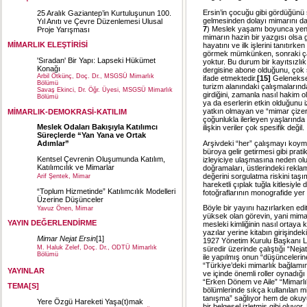
Ersin’in çocuğu gibi gördüğünü s
25 Aralık Gaziantep’in Kurtuluşunun 100.
gelmesinden dolayı mimarını da 3
Yıl Anıtı ve Çevre Düzenlemesi Ulusal
7
) Meslek yaşamı boyunca yenil
Proje Yarışması
mimarın hazin bir yazgısı olsa g
MİMARLIK ELEŞTİRİSİ
hayatını ve ilk işlerini tanıtır
görmek mümkünken, sonraki çalı
'Sıradan' Bir Yapı: Lapseki Hükümet
yoktur. Bu durum bir kayıtsızlı
Konağı
dergisine abone olduğunu, çok s
Arbil Ötkünç, Doç. Dr., MSGSÜ Mimarlık
ifade etmektedir.
[15]
Geleneksel 
Bölümü
turizm alanındaki çalışmalarında
Savaş Ekinci, Dr. Öğr. Üyesi, MSGSÜ Mimarlık
girdiğini, zamanla nasıl hakim
Bölümü
ya da eserlerin etkin olduğunu 
yatkın olmayan ve “mimar çizer
MİMARLIK-DEMOKRASİ-KATILIM
çoğunlukla ilerleyen yaşlarında 
Meslek Odaları Bakışıyla Katılımcı
ilişkin veriler çok spesifik değil.
Süreçlerde “Yan Yana ve Ortak
Arşivdeki “her” çalışmayı koyma
Adımlar”
büroya gelir getirmesi gibi prati
Kentsel Çevrenin Oluşumunda Katılım,
izleyiciye ulaşmasına neden olu
Katılımcılık ve Mimarlar
doğramaları, üstlerindeki reklam
değerini sorgulatma riskini taş
Arif Şentek, Mimar
hareketli çıplak tuğla kitlesiyl
“Toplum Hizmetinde” Katılımcılık Modelleri
fotoğraflarının monografide yer a
Üzerine Düşünceler
Böyle bir yayını hazırlarken ed
Yavuz Önen, Mimar
yüksek olan görevin, yani mima
YAYIN DEĞERLENDİRME
mesleki kimliğinin nasıl ortaya
yazılar yerine kitabın girişin
Mimar Nejat Ersin
[1]
1927 Yönetim Kurulu Başkanı Lale
M. Haluk Zelef, Doç. Dr., ODTÜ Mimarlık
süredir üzerinde çalıştığı “Nejat
Bölümü
ile yapılmış onun “düşüncelerine
“Türkiye’deki mimarlık bağlamın
YAYINLAR
ve içinde önemli roller oynadığı
“Erken Dönem ve Aile” “Mimarlık 
TEMA[S]
bölümlerinde sıkça kullanılan mi
tanışma” sağlıyor hem de okuyuc
Yere Özgü Hareketi Yaşa(t)mak
bir belgesel izletmiş gibi oluyor