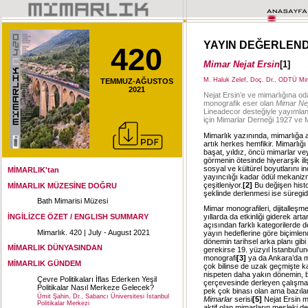
YAYIN DEĞERLEN
420
Mimar Nejat Ersin
[1]
M. Haluk Zelef, Doç. Dr., ODTÜ Mi
TEMMUZ-AĞUSTOS
2021
Nejat Ersin’e ve mimarlığına od
monografik eser olan
Mimar Nej
Lineadecor desteğiyle yayımland
için Mimarlar Derneği 1927 ve Mim
Mimarlık yazınında, mimarlığa a
artık herkes hemfikir. Mimarlığ
başat, yıldız, öncü mimarlar vey
görmenin ötesinde hiyerarşik iliş
sosyal ve kültürel boyutlarını 
MİMARLIK'tan
yayıncılığı kadar ödül mekaniz
çeşitleniyor.
[2]
Bu değişen histo
MİMARLIK MÜZESİNE DOĞRU
şeklinde derlenmesi ise süregid
Bath Mimarisi Müzesi
Mimar monografileri, dijitalleşm
İNGİLİZCE ÖZET / ENGLISH SUMMARY
yıllarda da etkinliği giderek artan
açısından farklı kategorilerde d
Mimarlık. 420 | July - August 2021
yayın hedeflerine göre biçimlend
dönemin tarihsel arka planı gibi
MİMARLIK DÜNYASINDAN
gerekirse 19. yüzyıl İstanbul’un
monografi
[3]
ya da Ankara’da mo
MİMARLIK GÜNDEM
çok bilinse de uzak geçmişte ka
nispeten daha yakın dönemin, bir
Çevre Politikaları İflas Ederken Yeşil
çerçevesinde derleyen çalışma
Politikalar Nasıl Merkeze Gelecek?
pek çok binası olan ama bazıla
Ümit Şahin, Dr., Sabancı Üniversitesi İstanbul
Mimarlar
serisi
[5]
Nejat Ersin mo
Politikalar Merkezi
aktif olan mimarların mesleki d