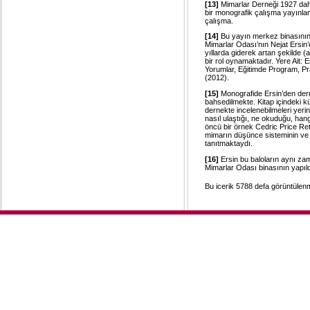
[13]
Mimarlar Derneği 1927 daha
bir monografik çalışma yayınlamı
çalışma.
[14]
Bu yayın merkez binasının 
Mimarlar Odası’nın Nejat Ersin
yıllarda giderek artan şekilde 
bir rol oynamaktadır. Yere Ait: 
Yorumlar, Eğitimde Program, Pr
(2012).
[15]
Monografide Ersin’den der
bahsedilmekte. Kitap içindeki k
dernekte incelenebilmeleri yerin
nasıl ulaştığı, ne okuduğu, hangi
öncü bir örnek Cedric Price Ret
mimarın düşünce sisteminin ve h
tanıtmaktaydı.
[16]
Ersin bu baloların aynı za
Mimarlar Odası binasının yapıld
Bu icerik 5788 defa görüntülenmi