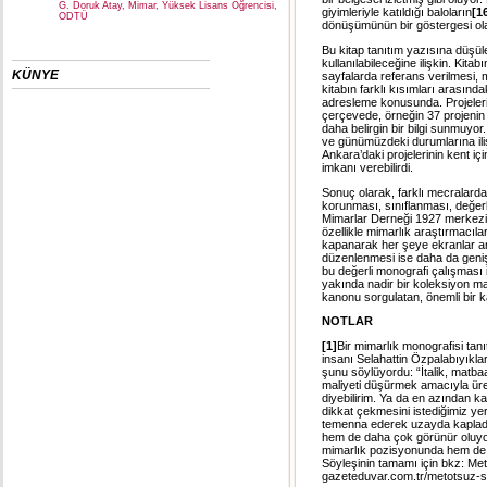
G. Doruk Atay, Mimar, Yüksek Lisans Öğrencisi,
giyimleriyle katıldığı baloların
[1
ODTÜ
dönüşümünün bir göstergesi ola
Bu kitap tanıtım yazısına düşüle
kullanılabileceğine ilişkin. Kitab
KÜNYE
sayfalarda referans verilmesi, 
kitabın farklı kısımları arasındak
adresleme konusunda. Projelerin
çerçevede, örneğin 37 projenin
daha belirgin bir bilgi sunmuyo
ve günümüzdeki durumlarına ilişk
Ankara’daki projelerinin kent i
imkanı verebilirdi.
Sonuç olarak, farklı mecralard
korunması, sınıflanması, değerl
Mimarlar Derneği 1927 merkezind
özellikle mimarlık araştırmacıla
kapanarak her şeye ekranlar aracı
düzenlenmesi ise daha da geniş 
bu değerli monografi çalışması i
yakında nadir bir koleksiyon m
kanonu sorgulatan, önemli bir 
NOTLAR
[1]
Bir mimarlık monografisi tan
insanı Selahattin Özpalabıyıklar’
şunu söylüyordu: “İtalik, matbaa
maliyeti düşürmek amacıyla üret
diyebilirim. Ya da en azından 
dikkat çekmesini istediğimiz yerl
temenna ederek uzayda kapladığ
hem de daha çok görünür oluyorum
mimarlık pozisyonunda hem de 
Söyleşinin tamamı için bkz: Me
gazeteduvar.com.tr/metotsuz-sa