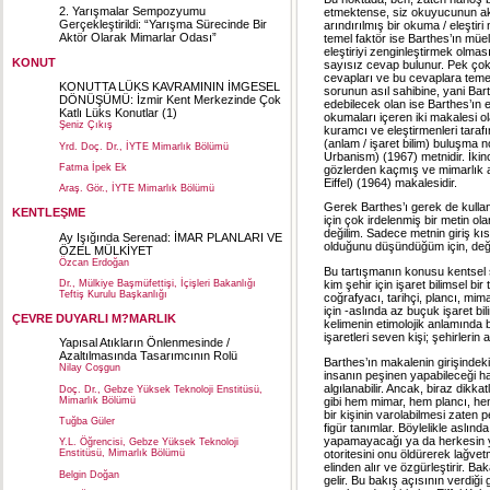
2. Yarışmalar Sempozyumu
etmektense, siz okuyucunun ak
Gerçekleştirildi: “Yarışma Sürecinde Bir
arındırılmış bir okuma / eleşti
Aktör Olarak Mimarlar Odası”
temel faktör ise Barthes’ın mü
eleştiriyi zenginleştirmek olma
KONUT
sayısız cevap bulunur. Pek çok
cevapları ve bu cevaplara temel
KONUTTA LÜKS KAVRAMININ İMGESEL
sorunun asıl sahibine, yani Bar
DÖNÜŞÜMÜ: İzmir Kent Merkezinde Çok
edebilecek olan ise Barthes’ın e
Katlı Lüks Konutlar (1)
okumaları içeren iki makalesi ol
Şeniz Çıkış
kuramcı ve eleştirmenleri tarafı
(anlam / işaret bilim) buluşma 
Yrd. Doç. Dr., İYTE Mimarlık Bölümü
Urbanism) (1967) metnidir. İkin
Fatma İpek Ek
gözlerden kaçmış ve mimarlık al
Eiffel) (1964) makalesidir.
Araş. Gör., İYTE Mimarlık Bölümü
Gerek Barthes’ı gerek de kulla
KENTLEŞME
için çok irdelenmiş bir metin ol
değilim. Sadece metnin giriş kı
Ay Işığında Serenad: İMAR PLANLARI VE
olduğunu düşündüğüm için, deği
ÖZEL MÜLKİYET
Özcan Erdoğan
Bu tartışmanın konusu kentsel se
kim şehir için işaret bilimsel b
Dr., Mülkiye Başmüfettişi, İçişleri Bakanlığı
Teftiş Kurulu Başkanlığı
coğrafyacı, tarihçi, plancı, mim
için -aslında az buçuk işaret b
ÇEVRE DUYARLI M?MARLIK
kelimenin etimolojik anlamında 
işaretleri seven kişi; şehirlerin 
Yapısal Atıkların Önlenmesinde /
Azaltılmasında Tasarımcının Rolü
Barthes’ın makalenin girişindeki
Nilay Coşgun
insanın peşinen yapabileceği hata
algılanabilir. Ancak, biraz dikka
Doç. Dr., Gebze Yüksek Teknoloji Enstitüsü,
gibi hem mimar, hem plancı, hem
Mimarlık Bölümü
bir kişinin varolabilmesi zate
Tuğba Güler
figür tanımlar. Böylelikle aslınd
yapamayacağı ya da herkesin yap
Y.L. Öğrencisi, Gebze Yüksek Teknoloji
otoritesini onu öldürerek lağvet
Enstitüsü, Mimarlık Bölümü
elinden alır ve özgürleştirir. B
Belgin Doğan
gelir. Bu bakış açısının verdiği 