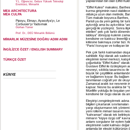
yapılarından biri olan Eiffel Ku
Y.L. Öğrencisi, Gebze Yüksek Teknoloji
Enstitüsü, Mimarlık
“Eiffel Kulesi” makalesi, Barthe
MEA ARCHITECTURA
kurma girişiminin nasıl olabilec
MEA CULPA
oldukça uzun olan metinde, Bart
Tüm makale boyunca Barthes, bi
Pipoyu, Elmayı, Ayasofya’yı, Le
Parisli ya da yeni gelmiş bir t
Corbusier’yi Yadsımak
aykırılığı ama bu aykırılıkta “a
Gürhan Tümer
gerçeği ile yüzleşiriz. Sonra iliş
ettirilen” pek çok farklı dönem
Prof. Dr., DEÜ Mimarlık Bölümü
tabloya” dönüşüp kulenin zamans
kendisine ve katıksız lineerli
MİMARLIK MÜZESİNE DOĞRU ADIM ADIM
kitlesine bakmaya zorlar bizi. 
“Paris’i koruyan ve kollayan bi
İNGİLİZCE ÖZET / ENGLISH SUMMARY
Pek çok farklı katmandan oluş
sahibidir. Kişi olarak adı sade
eleştirinin temel merkezi, katış
TÜRKÇE ÖZET
çoğunlukla “Eiffel Kulesi” ola
Gustave Eiffel ile özdeşleşen ad
nesneyi, sıklıkla tasarımcısı ile
büyük bir çeşitlilikle anlamland
KÜNYE
ve bağlamını koyar. Bu bağlam h
tanımlanan coğrafi yer de okuy
Zamansal aralık ise nesnenin i
kapsar. Nesne bu aralıkta bir “i
Müellifin yokluğu ile boşalan ye
kendisine bir övgü olarak da anla
Eleştiriyi zenginleştirmek adına 
bilgileri çıkartarak sınırlamala
yargı oluşturmanın tek yöntemi 
yeni rollerin mimari tasarım nes
“kahraman” olarak tek belirleyic
mimarın “kişiye özgü stil” kavra
anlamı sorgulanır bir eylem hali
eleştirisinin sabit kalması doğal
anlamda bir eleştiri kültürünün