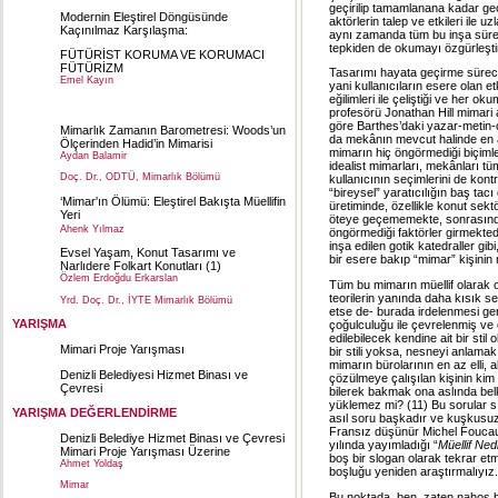
geçirilip tamamlanana kadar g
Modernin Eleştirel Döngüsünde
aktörlerin talep ve etkileri ile u
Kaçınılmaz Karşılaşma:
aynı zamanda tüm bu inşa süre
tepkiden de okumayı özgürleşti
FÜTÜRİST KORUMA VE KORUMACI
FÜTÜRİZM
Tasarımı hayata geçirme süreci
Emel Kayın
yani kullanıcıların esere olan e
eğilimleri ile çeliştiği ve her ok
Yrd. Doç. Dr., DEÜ Mimarlık Bölümü
profesörü Jonathan Hill mimari aç
göre Barthes’daki yazar-metin-ok
Mimarlık Zamanın Barometresi: Woods’un
da mekânın mevcut halinde en az
Ölçerinden Hadid’in Mimarisi
mimarın hiç öngörmediği biçimler
Aydan Balamir
idealist mimarları, mekânları tü
Doç. Dr., ODTÜ, Mimarlık Bölümü
kullanıcının seçimlerini de kon
“bireysel” yaratıcılığın baş tac
‘Mimar'ın Ölümü: Eleştirel Bakışta Müellifin
üretiminde, özellikle konut se
Yeri
öteye geçememekte, sonrasında 
Ahenk Yılmaz
öngörmediği faktörler girmektedi
inşa edilen gotik katedraller gib
Evsel Yaşam, Konut Tasarımı ve
bir esere bakıp “mimar” kişinin 
Narlıdere Folkart Konutları (1)
Özlem Erdoğdu Erkarslan
Tüm bu mimarın müellif olarak ot
teorilerin yanında daha kısık s
Yrd. Doç. Dr., İYTE Mimarlık Bölümü
etse de- burada irdelenmesi ger
YARIŞMA
çoğulculuğu ile çevrelenmiş ve 
edilebilecek kendine ait bir stil
Mimari Proje Yarışması
bir stili yoksa, nesneyi anlamak
mimarın bürolarının en az elli, 
Denizli Belediyesi Hizmet Binası ve
çözülmeye çalışılan kişinin kim
Çevresi
bilerek bakmak ona aslında bel
yüklemez mi? (11) Bu sorular sın
YARIŞMA DEĞERLENDİRME
asıl soru başkadır ve kuşkusuz k
Fransız düşünür Michel Foucaul
Denizli Belediye Hizmet Binası ve Çevresi
yılında yayımladığı “
Müellif Ned
Mimari Proje Yarışması Üzerine
boş bir slogan olarak tekrar et
Ahmet Yoldaş
boşluğu yeniden araştırmalıyız.
Mimar
Bu noktada, ben, zaten nahoş b