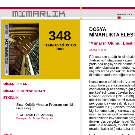
DOSYA
348
MİMARLIKTA ELEŞT
‘Mimar'ın Ölümü: Eleştir
TEMMUZ-AĞUSTOS
2009
Ahenk Yılmaz
Rönesansın şafağı ile isim hak
“kahraman” statüsünü kazanmış m
yarısında başlayan ve adında h
mimarlık okumalarının doğumu, ya
yaşamı adına yapsak da, telaff
ölümün kederini ve doğumun san
Kutsal metin tefsirlerinin (yoru
MİMARLIK'TAN
çoğunlukla yaratıcı üzerinde oda
eseri aracılığı ile çözmeye çalı
MİMARLIK DÜNYASINDAN
merkezî rol, uzun yüzyıllar bo
Roland Barthes’ın (1915-1980) “
ETKİNLİK
müellifin ölümünün resmî olarak i
pek çoğunda -yapısalcılık sonr
Sinan Ödüllü Mimarlar Programı’nın İlki
mümkündür. (2) Barthes, “modern
Gerçekleşti:
kişi konumundan çıkartmaya çalı
eser ise tek ve asal bir anlama
ZİYA TANALI ve Mimarlığı
merkezinden kaynaklanan parçala
Derleyen: N. Müge Cengizkan
dolayısıyla, gerçekte hiçbiri “öz
Sinan Ödüllü Mimarlar Programı
artık ve o anlamlar, müellife dair
Yürütücüsü
ortadan kaldırıldığında daha da 