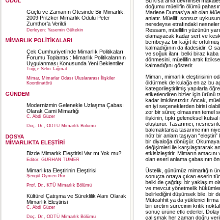
ÖDÜL
Bu kısa ama devrimsel makalesi
doğumu müellifin ölümü pahası
Güçlü ve Zamanın Ötesinde Bir Mimarlık:
Marlene Dumas’ya ait olan
Müel
2009 Pritzker Mimarlık Ödülü Peter
anlatır. Müellif, sonsuz uykusu
Zumthor’a Verildi
neredeyse etrafındaki nesneler
Ressam, müellifin yüzünün yarısı
Derleyen: Yasemin Gültekin
olamayacak kadar sert ve keski
MİMARLIK POLİTİKALARI
bembeyaz bir kağıt ile örtülmüş 
kalmadığının da ifadesidir. O s
Çek Cumhuriyeti’nde Mimarlık Politikaları
ve soğuk ilanı, belki biraz kaba
Forumu Toplantısı: Mimarlık Politikalarının
dönmesini, müellifin artık fizi
Uygulanması Konusunda Yeni Beklentiler
kalmadığını gösterir.
Tuğçe Selin Tağmat
Mimarı, mimarlık eleştirisinin 
Mimar, Mimarlar Odası Uluslararası İlişkiler
öldürmek de kulağa en az bu açı
Koordinatörü
kategorileştirilmiş yapılarla ö
GÜNDEM
etiketlendiren bizler için ürün
kadar imkânsızdır. Ancak, müelli
Modernizmin Gelenekle Uzlaşma Çabası
en iyi seçeneklerden birisi olabi
Olarak Cami Mimarlığı
zor bir süreç olmasının temel se
C. Abdi Güzer
ilişkinin, tıpkı geleneksel kutsa
oluşturur. Tasarımcı, nesnesi 
Doç. Dr., ODTÜ Mimarlık Bölümü
bakmaktansa tasarımcının niye
nötr bir anlam taşıyan “eleştir
DOSYA
bir diyaloğa dönüşür. Okumaya ça
MİMARLIKTA ELEŞTİRİ
değişimleri ile karşılaştırarak
etkisizleştirir. Mimarın amacın
Bizde Mimarlık Eleştirisi Var mı Yok mu?
olan eseri anlama çabasının ön
Editör: GÜRHAN TÜMER
Üstelik, günümüz mimarlığın ür
Mimarlıkta Eleştirinin Eleştirisi
sonuçta ortaya çıkan eserin tü
Şengül Öymen Gür
belki de çağdışı bir yaklaşım o
Prof. Dr., KTÜ Mimarlık Bölümü
ve mevcut yönetmelik hükümleri i
belirlediğini düşünsek bile, bir
Kültürel Çatışma ve Süreklilik Alanı Olarak
Müteahhit ya da yüklenici firm
Mimarlık Eleştirisi
biri üretim sürecinin kritik nokta
C. Abdi Güzer
sonuç ürüne etki ederler. Dola
Doç. Dr., ODTÜ Mimarlık Bölümü
çalışmak her zaman doğru verile