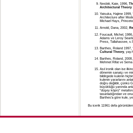
Nesbitt, Kate, 1996,
Th
Architectural Theory
Yatsuka, Hajime 1999, “
Architecture after Mod
Michael Hays, Princeto
Arnold, Dana, 2002,
Re
Foucault, Michel, 1986
Adams ve Leroy Searle,
Press, Tallahassee, s.
Barthes, Roland 1997,
Cultural Theory
, yay.
Barthes, Roland, 2008, 
Mehmet Rifat ve Sema Ri
Asıl ironik olan ise ilk
dönemin sanatçı ve mima
bildirgede kulenin hiçbi
kulenin yararlarını an
doğru değildir, çünkü Gu
büyüklüğü yanında anla
“düşey köprü” metaforu
tasarladığından ve on
Barthes’a göre kule, ye
Bu icerik 11961 defa görüntülenm