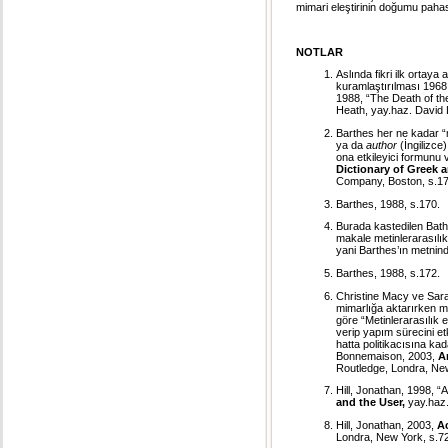
mimari eleştirinin doğumu pahası
NOTLAR
Aslında fikri ilk ortaya
kuramlaştırılması 1968 
1988, “The Death of th
Heath, yay.haz. David
Barthes her ne kadar “
ya da
author
(İngilizce
ona etkileyici formunu 
Dictionary of Greek 
Company, Boston, s.17
Barthes, 1988, s.170.
Burada kastedilen Bathe
makale metinlerarasılık 
yani Barthes’ın metnind
Barthes, 1988, s.172.
Christine Macy ve Sara
mimarlığa aktarırken mi
göre “Metinlerarasılık e
verip yapım sürecini e
hatta politikacısına ka
Bonnemaison, 2003,
A
Routledge, Londra, New
Hill, Jonathan, 1998, “
and the User,
yay.haz.
Hill, Jonathan, 2003,
Ac
Londra, New York, s.72