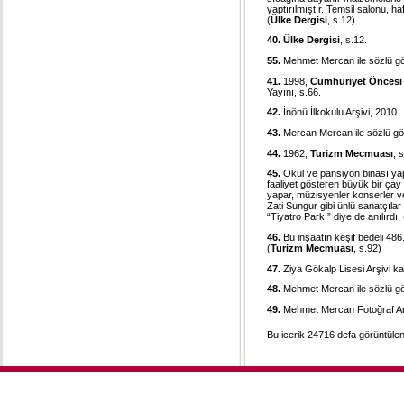
yaptırılmıştır. Temsil salonu, haf
(
Ülke Dergisi
, s.12)
40.
Ülke Dergisi
, s.12.
55.
Mehmet Mercan ile sözlü g
41.
1998,
Cumhuriyet Öncesi 
Yayını, s.66.
42.
İnönü İlkokulu Arşivi, 2010.
43.
Mercan Mercan ile sözlü gö
44.
1962,
Turizm Mecmuası
, 
45.
Okul ve pansiyon binası yap
faaliyet gösteren büyük bir çay 
yapar, müzisyenler konserler v
Zati Sungur gibi ünlü sanatçılar 
“Tiyatro Parkı” diye de anılırd
46.
Bu inşaatın keşif bedeli 486
(
Turizm Mecmuası
, s.92)
47.
Ziya Gökalp Lisesi Arşivi kay
48.
Mehmet Mercan ile sözlü g
49.
Mehmet Mercan Fotoğraf Arşi
Bu icerik 24716 defa görüntülen