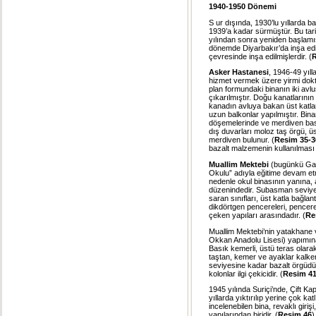
1940-1950 Dönemi
S ur dışında, 1930’lu yıllarda 
1939’a kadar sürmüştür. Bu tar
yılından sonra yeniden başlamışt
dönemde Diyarbakır’da inşa edil
çevresinde inşa edilmişlerdir. (
R
Asker Hastanesi
, 1946-49 yıll
hizmet vermek üzere yirmi dokto
plan formundaki binanın iki avlu
çıkarılmıştır. Doğu kanatlarını
kanadın avluya bakan üst katla
uzun balkonlar yapılmıştır. Bina
döşemelerinde ve merdiven basa
dış duvarları moloz taş örgü, üs
merdiven bulunur. (
Resim 35-3
bazalt malzemenin kullanılması İ
Muallim Mektebi
(bugünkü Gaff
Okulu” adıyla eğitime devam etmi
nedenle okul binasının yanına, a
düzenindedir. Subasman seviyes
saran sınıfları, üst katla bağla
dikdörtgen pencereleri, pencere
çeken yapıları arasındadır. (
Re
Muallim Mektebi’nin yatakhane 
Okkan Anadolu Lisesi) yapımına 1
Basık kemerli, üstü teras olara
taştan, kemer ve ayaklar kalker
seviyesine kadar bazalt örgüdür
kolonlar ilgi çekicidir. (
Resim 41
1945 yılında Suriçi’nde, Çift Ka
yıllarda yıktırılıp yerine çok ka
incelenebilen bina, revaklı giri
yapılarından biridir. (
Resim 46
)