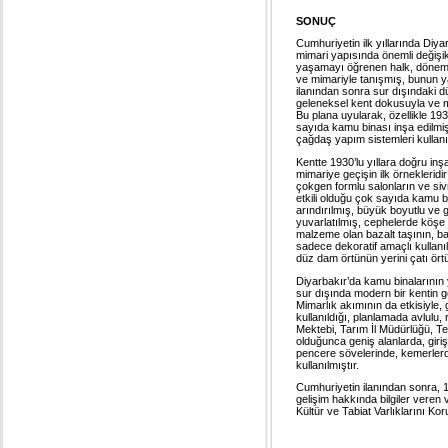
SONUÇ
Cumhuriyetin ilk yıllarında Diy
mimari yapısında önemli değişikl
yaşamayı öğrenen halk, dönemin
ve mimariyle tanışmış, bunun y
ilanından sonra sur dışındaki dü
geleneksel kent dokusuyla ve mi
Bu plana uyularak, özellikle 193
sayıda kamu binası inşa edilmiş
çağdaş yapım sistemleri kullanıl
Kentte 1930’lu yıllara doğru i
mimariye geçişin ilk örnekleridir
çokgen formlu salonların ve sivr
etkili olduğu çok sayıda kamu b
arındırılmış, büyük boyutlu ve gö
yuvarlatılmış, cephelerde köşe 
malzeme olan bazalt taşının, b
sadece dekoratif amaçlı kullanı
düz dam örtünün yerini çatı ört
Diyarbakır’da kamu binalarının y
sur dışında modern bir kentin g
Mimarlık akımının da etkisiyle,
kullanıldığı, planlamada avlulu,
Mektebi, Tarım İl Müdürlüğü, T
olduğunca geniş alanlarda, giri
pencere sövelerinde, kemerlerde
kullanılmıştır.
Cumhuriyetin ilanından sonra, 1
gelişim hakkında bilgiler veren 
Kültür ve Tabiat Varlıklarını Ko