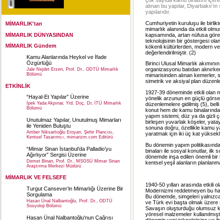
alınan bu yapılar, Diyarbakır’ı
yapılarıdır.
Cumhuriyetin kuruluşu ile birlik
MİMARLIK'tan
mimarlık alanında da etkili olmu
kapsamında, artan nüfusa göre y
MİMARLIK DÜNYASINDAN
teknolojisinin bir göstergesi o
MİMARLIK Gündem
kökenli kültürlerden, modern ve 
değerlendirilmiştir. (2)
Kamu Alanlarında Heykel ve İfade
Özgürlüğü
Birinci Ulusal Mimarlık akımının 
organizasyonu batıdan alınırk
Jale Nejdet Erzen, Prof. Dr., ODTÜ Mimarlık
Bölümü
mimarisinden alınan kemerler, sü
simetrik ve aksiyal plan düzenle
ETKİNLİK
1927-39 döneminde etkili olan 
“Hayal-Et Yapılar” Üzerine
yönelik arzunun en güçlü görsel 
İpek Yada Akpınar, Yrd. Doç. Dr, İTÜ Mimarlık
düzenlemelere gidilmiş (5), bell
Bölümü
konut hem de kamu binalarında 
yapım sistemi, düz ya da gizli ç
Unutulmaz Yapılar, Unutulmuş Mimarları
birleşen yuvarlak köşeler, yatay 
ile Yeniden Buluştu
sonuna doğru, özellikle kamu ya
Amber Niksarlıoğlu Eroyan, Şehir Plancısı,
yaratmak için iki üç kat yüksekli
Kentsel Tasarımcı, mimarizm.com Editörü
Bu dönemin yapım politikasında s
“Mimar Sinan İstanbul’da Palladio’yu
binaları ile sosyal konutlar, ilk 
Ağırlıyor” Sergisi Üzerine
dönemde inşa edilen önemli bir b
Demet Binan, Prof. Dr., MSGSÜ Mimar Sinan
kentsel yeşil alanların planlanma
Araştırma Merkezi Müdürü
MİMARLIK VE FELSEFE
1940-50 yılları arasında etkili 
Turgut Cansever’in Mimarlığı Üzerine Bir
Modernizmi reddetmeyen bu hare
Sorgulama
Bu dönemde, simgeleri yalnızca T
Hasan Ünal Nalbantoğlu, Prof. Dr., ODTÜ
ve Türk evi başta olmak üzere s
Sosyoloji Bölümü
Savaşın oluşturduğu olumsuz ko
yöresel malzemeler kullanılmıştı
Hasan Ünal Nalbantoğlu'nun Çağrısı
dönemin yeni teknolojisine ve i