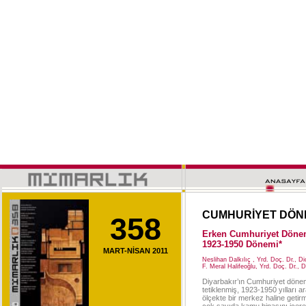
CUMHURİYET DÖNE
358
Erken Cumhuriyet Dönem
1923-1950 Dönemi*
MART-NİSAN 2011
Neslihan Dalkılıç , Yrd. Doç. Dr., D
F. Meral Halifeoğlu, Yrd. Doç. Dr., 
Diyarbakır’ın Cumhuriyet dönemin
tetiklenmiş, 1923-1950 yılları 
ölçekte bir merkez haline getirm
çok sayıda kamu binasını içere