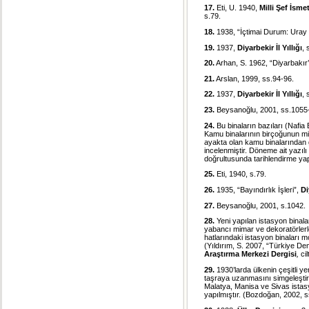
17.
Eti, U. 1940,
Milli Şef İsm
s.79.
18.
1938, “İçtimai Durum: Uray İ
19.
1937,
Diyarbekir İl Yıllığı
, 
20.
Arhan, S. 1962, “Diyarbakır
21.
Arslan, 1999, ss.94-96.
22.
1937,
Diyarbekir İl Yıllığı
, 
23.
Beysanoğlu, 2001, ss.1055
24.
Bu binaların bazıları (Nafia
Kamu binalarının birçoğunun mi
ayakta olan kamu binalarından gi
incelenmiştir. Döneme ait yazılı
doğrultusunda tarihlendirme yapı
25.
Eti, 1940, s.79.
26.
1935, “Bayındırlık İşleri”,
Di
27.
Beysanoğlu, 2001, s.1042.
28.
Yeni yapılan istasyon bina
yabancı mimar ve dekoratörlerl
hatlarındaki istasyon binaları m
(Yıldırım, S. 2007, “Türkiye D
Araştırma Merkezi Dergisi
,
ci
29.
1930’larda ülkenin çeşitli ye
taşraya uzanmasını simgeleştire
Malatya, Manisa ve Sivas istas
yapılmıştır. (Bozdoğan, 2002, s