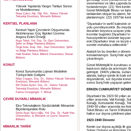
verememesi ve ülke çapında baş
Yüksek Yapılarda Yangın Tahliye Süresi
hızlandırmıştır. (21) Yeni kent
ve Modellenmesi
Genel Müfettişlik Binası ve loj
tarlalardan oluşan bu alanın, bi
Neşe Çakıcı Alp, Öğr. Gör., Gebze Yüksek
Teknoloji Enstitüsü, Mimarlık Bölümü
planlanmıştır. (22) 1937’de kente
KENTSEL PLANLAMA
“Diyarbakır’ın tarihî kalesinin 
yolu çevreleyecektir. Bu meyda
Kentsel Yapılı Çevrelerin Oluşumunda
duvarları boyunca uzayan yola 
Aktörlerarası Güç İlişkileri Üzerine:
kısımlar bugünkü Diyarbakır’ın 
Angora Evleri Örneği
hususiyetlerini üstünde taşıyan 
Ayşe Tekel, Yrd. Doç. Dr, Gazi Üniversitesi,
eski Diyarbakır imar ve tezyin e
Şehir ve Bölge Planlama Bölümü
surette muhafaza edilecektir.”
Özge Aras, Araş. Gör., Gazi Üniversitesi, Şehir
ve Bölge Planlama Bölümü
Atatürk’ün bu önerileri o döne
Halil İbrahim Tekel, Bilkent Üniversitesi, İktisat
konulamamıştır. Suriçi’nde açı
Bölümü
çıkarılmıştır.
KONUT
Genel Müfettişlik’in kurulması 
baskısını daha da artırmıştır. 
Konut Sunumunda Lojman Modelinin
gelmiştir. 1940’lı yıllarda, sur
Türkiye’deki Gelişimi
alanda, bahçe içinde iki katlı e
Nilay Coşgun, Doç. Dr., Gebze Yüksek Teknoloji
düşünülerek, sur dışında konut y
Enstitüsü, Mimarlık Bölümü
sonra Suriçi’nde yaşayan gelene
Elif Özlem Aydın, Doç. Dr., Gebze Yüksek
Teknoloji Enstitüsü, Mimarlık Bölümü
ERKEN CUMHURİYET DÖNEM
Fatma Uzungüngör, Y. Mimar
Diyarbakır’da 1923-50 yılları a
ÇEVRE DUYARLI MİMARLIK
yılları arasında, Vali Konağı, 
Konağı, Komutanlık Konağı, Tekel
Eko-Teknolojilerin Sürdürülebilir Mimarinin
1940-50 yılları arasında ise As
Biçimlenişindeki Rolü
Tekel Binası ve Tarım İl Müdürlü
Deniz Ayşe Yazıcıoğlu, Yrd. Doç. Dr., Kadir Has
halkın sur dışına çekilmesi plan
Üniversitesi, İç Mimarlık ve Çevre Tasarımı
Bölümü
1923-1940 Dönemi
MİMARLIK TARİHİ
Kentin sur dışına açıldığı ilk g
Subay Orduevi ve Astsubay Ordue