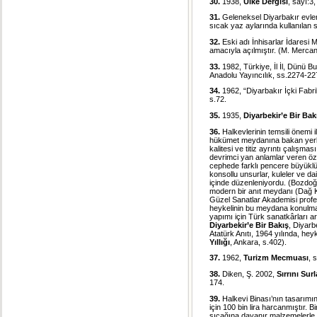
30.
1938,
Ülke Dergisi
, sayı:3,
31.
Geleneksel Diyarbakır evle
sıcak yaz aylarında kullanılan s
32.
Eski adı İnhisarlar İdaresi 
amacıyla açılmıştır. (M. Merca
33.
1982, Türkiye, İl İl, Dünü B
Anadolu Yayıncılık, ss.2274-22
34.
1962, “Diyarbakır İçki Fabr
s.72.
35.
1935,
Diyarbekir’e Bir Bak
36.
Halkevlerinin temsili önemi 
hükümet meydanına bakan yerle
kalitesi ve titiz ayrıntı çalışmas
devrimci yan anlamlar veren özel
cephede farklı pencere büyüklükle
konsollu unsurlar, kuleler ve d
içinde düzenleniyordu. (Bozdoğ
modern bir anıt meydanı (Dağ K
Güzel Sanatlar Akademisi profes
heykelinin bu meydana konulması 
yapımı için Türk sanatkârları a
Diyarbekir’e Bir Bakış
, Diyarb
Atatürk Anıtı, 1964 yılında, he
Yıllığı
, Ankara, s.402).
37.
1962,
Turizm Mecmuası
, 
38.
Diken, Ş. 2002,
Sırrını Sur
174.
39.
Halkevi Binası’nın tasarımı
için 100 bin lira harcanmıştır. 
sıcağına dayanır malzemelerle ol