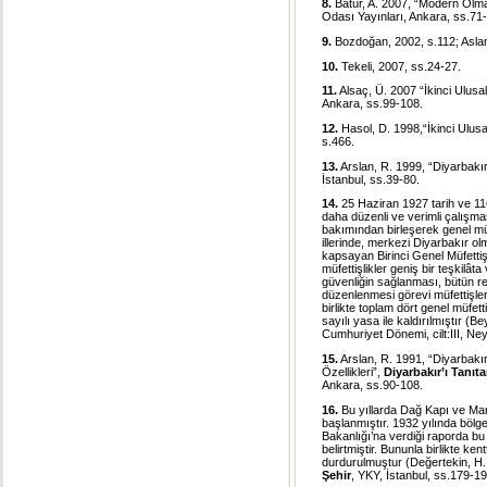
8.
Batur, A. 2007, “Modern Olma
Odası Yayınları, Ankara, ss.71
9.
Bozdoğan, 2002, s.112; Aslan
10.
Tekeli, 2007, ss.24-27.
11.
Alsaç, Ü. 2007 “İkinci Ulus
Ankara, ss.99-108.
12.
Hasol, D. 1998,“İkinci Ulusa
s.466.
13.
Arslan, R. 1999, “Diyarbakı
İstanbul, ss.39-80.
14.
25 Haziran 1927 tarih ve 116
daha düzenli ve verimli çalışması 
bakımından birleşerek ge­nel mü
illerinde, merkezi Diyarbakır olm
kapsayan Birinci Genel Müfettiş
müfettişlikler geniş bir teşkilâ
güvenliğin sağlanması, bütün res
düzenlenmesi görevi müfettişlere
birlikte toplam dört genel müfet
sayılı yasa ile kaldırılmıştır (
Cumhuriyet Dönemi, cilt:III, Ne
15.
Arslan, R. 1991, “Diyarbakı
Özellikleri”,
Diyarbakır’ı Tanı
Ankara, ss.90-108.
16.
Bu yıllarda Dağ Kapı ve Mard
başlanmıştır. 1932 yılında bölge
Bakanlığı’na verdiği raporda bu 
belirtmiştir. Bununla birlikte ken
durdurulmuştur (Değertekin, H
Şehir
, YKY, İstanbul, ss.179-19