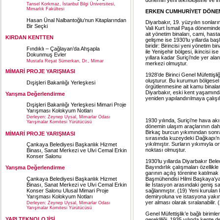
Tansel Korkmaz, İstanbul Bilgi Üniversitesi,
Mimarlık Fakültesi
ERKEN CUMHURİYET DÖNEM
Hasan Ünal Nalbantoğlu’nun Kitaplarından
Diyarbakır, 19. yüzyılın sonları
Bir Seçki
Vali Kurt İsmail Paşa döneminde 
ait yönetim binaları, cami, has
KIRDAN KENTTEN
gelişme ise 1930’lu yıllarda ba
biridir: Birincisi yeni yönetim 
Fındıklı – Çağlayan’da Ahşapla
ile Yenişehir bölgesi, ikincisi is
Dokunmuş Evler
yıllara kadar Suriçi’nde yer ala
Mustafa Reşat Sümerkan, Dr., Mimar
merkezi olmuştur.
MİMARİ PROJE YARIŞMASI
1928’de Birinci Genel Müfettişl
oluşturur. Bu kurumun bölgesel 
Dışişleri Bakanlığı Yerleşkesi
örgütlenmesine ait kamu binalar
Diyarbakır, eski kent yaşamınd
Yarışma Değerlendirme
yeniden yapılandırılmaya çalışıl
Dışişleri Bakanlığı Yerleşkesi Mimari Proje
Yarışması Kolokyum Notları
Derleyen: Zeynep Uysal, Mimarlar Odası
1930 yılında, Suriçi’ne hava ak
Yarışmalar Komitesi Yürütücüsü
dönemin ulaşım araçlarının daha 
Birkaç burcun yıkımından sonra
MİMARİ PROJE YARIŞMASI
sırasında kuzeydeki Dağkapı’nı
yıkılmıştır. Surların yıkımıyla o
Çankaya Belediyesi Başkanlık Hizmet
noktası olmuştur.
Binası, Sanat Merkezi ve Ulvi Cemal Erkin
Konser Salonu
1930’lu yıllarda Diyarbakır Bele
Bayındırlık çalışmaları özellikle
Yarışma Değerlendirme
garının açılış törenine katılmak
Çankaya Belediyesi Başkanlık Hizmet
Başmühendisi Hilmi Başkaya’ya y
Binası, Sanat Merkezi ve Ulvi Cemal Erkin
ile İstasyon arasındaki geniş sa
Konser Salonu Ulusal Mimari Proje
sağlanmıştır. (19) Yeni kurulan 
Yarışması Kolokyum Notları
demiryoluna ve istasyona yakınl
yer alması olarak sıralanabilir. 
Derleyen: Zeynep Uysal, Mimarlar Odası
Yarışmalar Komitesi Yürütücüsü
Genel Müfettişlik’e bağlı birimle
YAPI TEKNOLOJİSİ
gerekliliği, 1935 yılında kente d