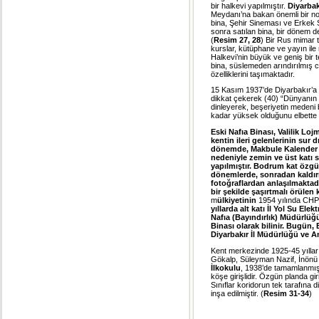
bir halkevi yapılmıştır.
Diyarbak
Meydanı’na bakan önemli bir nok
bina, Şehir Sineması ve Erkek Sa
sonra satılan bina, bir dönem de
(
Resim 27, 28
) Bir Rus mimar t
kurslar, kütüphane ve yayın ile
Halkevi’nin büyük ve geniş bir 
bina, süslemeden arındırılmış c
özelliklerini taşımaktadır.
15 Kasım 1937’de Diyarbakır’a g
dikkat çekerek (40) “Dünyanın e
dinleyerek, beşeriyetin medeni
kadar yüksek olduğunu elbette 
Eski Nafıa Binası
, Valilik Loj
kentin ileri gelenlerinin sur 
dönemde, Makbule Kalender Ha
nedeniyle zemin ve üst katı
yapılmıştır. Bodrum kat özgü
dönemlerde, sonradan kaldırı
fotoğraflardan anlaşılmaktadı
bir şekilde şaşırtmalı örülen 
m
ülkiyetinin
1954 yılında CHP’
yıllarda alt katı İl Yol Su El
Nafıa (Bayındırlık) Müdürlüğü
Binası olarak bilinir. Bugü
Diyarbakır İl Müdürlüğü ve A
Kent merkezinde 1925-45 yılları
Gökalp, Süleyman Nazif, İnönü ve
İlkokulu
, 1938’de tamamlanmıştı
köşe girişlidir. Özgün planda giri
Sınıflar koridorun tek tarafına d
inşa edilmiştir. (
Resim 31-34
)