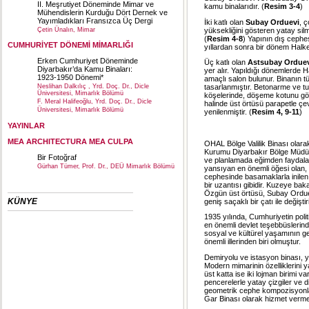
II. Meşrutiyet Döneminde Mimar ve
kamu binalarıdır. (
Resim 3-4
)
Mühendislerin Kurduğu Dört Dernek ve
Yayımladıkları Fransızca Üç Dergi
İki katlı olan
Subay Orduevi
, 
yüksekliğini gösteren yatay silme
Çetin Ünalın, Mimar
(
Resim 4-8
) Yapının dış cephe
CUMHURİYET DÖNEMİ MİMARLIĞI
yıllardan sonra bir dönem Halke
Erken Cumhuriyet Döneminde
Üç katlı olan
Astsubay Ordue
Diyarbakır’da Kamu Binaları:
yer alır. Yapıldığı dönemlerde H
1923-1950 Dönemi*
amaçlı salon bulunur. Binanın 
Neslihan Dalkılıç , Yrd. Doç. Dr., Dicle
tasarlanmıştır. Betonarme ve tu
Üniversitesi, Mimarlık Bölümü
köşelerinde, döşeme kotunu göst
F. Meral Halifeoğlu, Yrd. Doç. Dr., Dicle
halinde üst örtüsü parapetle çevr
Üniversitesi, Mimarlık Bölümü
yenilenmiştir. (
Resim 4, 9-11
)
YAYINLAR
MEA ARCHITECTURA MEA CULPA
OHAL Bölge Valilik Binası olara
Kurumu Diyarbakır Bölge Müdürl
Bir Fotoğraf
ve planlamada eğimden faydalanıl
Gürhan Tümer, Prof. Dr., DEÜ Mimarlık Bölümü
yansıyan en önemli öğesi olan, 
cephesinde basamaklarla inilen
bir uzantısı gibidir. Kuzeye ba
Özgün üst örtüsü, Subay Orduevi
KÜNYE
geniş saçaklı bir çatı ile değiştiri
1935 yılında, Cumhuriyetin poli
en önemli devlet teşebbüslerind
sosyal ve kültürel yaşamının ge
önemli illerinden biri olmuştur.
Demiryolu ve istasyon binası, y
Modern mimarinin özelliklerini 
üst katta ise iki lojman birimi 
pencerelerle yatay çizgiler ve d
geometrik cephe kompozisyonları
Gar Binası olarak hizmet vermek