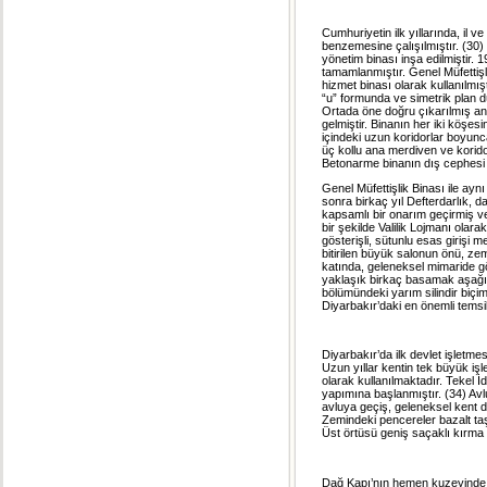
Cumhuriyetin ilk yıllarında, il
benzemesine çalışılmıştır. (30)
yönetim binası inşa edilmiştir. 
tamamlanmıştır. Genel Müfettişlik
hizmet binası olarak kullanılmış
“u” formunda ve simetrik plan dü
Ortada öne doğru çıkarılmış ana 
gelmiştir. Binanın her iki köşesi
içindeki uzun koridorlar boyunca
üç kollu ana merdiven ve korido
Betonarme binanın dış cephesi s
Genel Müfettişlik Binası ile ay
sonra birkaç yıl Defterdarlık, da
kapsamlı bir onarım geçirmiş ve
bir şekilde Valilik Lojmanı olar
gösterişli, sütunlu esas girişi 
bitirilen büyük salonun önü, ze
katında, geleneksel mimaride g
yaklaşık birkaç basamak aşağı
bölümündeki yarım silindir biç
Diyarbakır’daki en önemli temsilc
Diyarbakır’da ilk devlet işletme
Uzun yıllar kentin tek büyük iş
olarak kullanılmaktadır. Tekel 
yapımına başlanmıştır. (34) Avlu
avluya geçiş, geleneksel kent 
Zemindeki pencereler bazalt taş
Üst örtüsü geniş saçaklı kırma ç
Dağ Kapı’nın hemen kuzeyinde, d