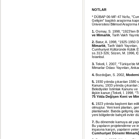
NOTLAR
* DÜBAP 06-MF-47 No'lu, "Cumhu
Gelişim” başlıklı araştırma k
Üniversitesi Bilimsel Araştırma 
1.
Osmay, S. 1998, “1923’ten 
ve Mimarlık
, Tarih Vakfı Yayınl
2.
Batur, A. 1998, “1925-1950 D
Mimarlık
, Tarih Vakfı Yayınla
Cumhuriyet Kültüründe Kübik E
ss.313-326; Sözen, M. 1996,
C
İstanbul.
3.
Tekeli, İ. 2007, “Türkiye’de 
Mimarlar Odası Yayınları, Anka
4.
Bozdoğan, S. 2002,
Moderni
5.
1930 yılında çıkarılan 1580 s
Kanunu, 1933 yılında çıkarılan 
Belediyeler İstimlak Kanunu ve 
ilişkin kanun (Tekeli, İ. 1998,
75 Yılda Değişen Kent ve Mim
6.
1923 yılında başkent ilan edi
olmuştur. Yeni kent planları, ge
planlamadır. Batıda gelişmiş o
yeni bölgelerde bahçeli evler dü
7.
Bu dönemde kamuya ait yapıla
Bu yapıların projelendirme ve in
inşasına karşın, yapıların yeter
Cumhuriyet Dönemi Mimarlığ