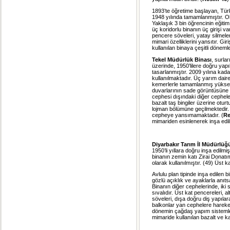
1893’te öğretime başlayan, Tür
1948 yılında tamamlanmıştır. Oku
Yaklaşık 3 bin öğrencinin eğitim 
üç koridorlu binanın üç girişi v
pencere söveleri, yatay silmeleri
mimari özelliklerini yansıtır. G
kullanılan binaya çeşitli döneml
Tekel Müdürlük Binası
, surla
üzerinde, 1950’lilere doğru yapılm
tasarlanmıştır. 2009 yılına kada
kullanılmaktadır. Üç yarım daire
kemerlerle tamamlanmış yüksek 
duvarlarının sade görüntüsüne kar
cephesi dışındaki diğer cephele
bazalt taş bingiler üzerine ot
lojman bölümüne geçilmektedir. 
cepheye yansımamaktadır. (
Re
mimariden esinlenerek inşa edilm
Diyarbakır Tarım İl Müdürlüğ
1950’li yıllara doğru inşa edilmi
binanın zemin katı Zirai Donatı
olarak kullanılmıştır. (49) Üst k
Avlulu plan tipinde inşa edilen b
gözlü açıklık ve ayaklarla anıts
Binanın diğer cephelerinde, iki
sıvalıdır. Üst kat pencereleri,
söveleri, dışa doğru diş yapılar
balkonlar yan cephelere hareke
dönemin çağdaş yapım sistemlerin
mimaride kullanılan bazalt ve kalk