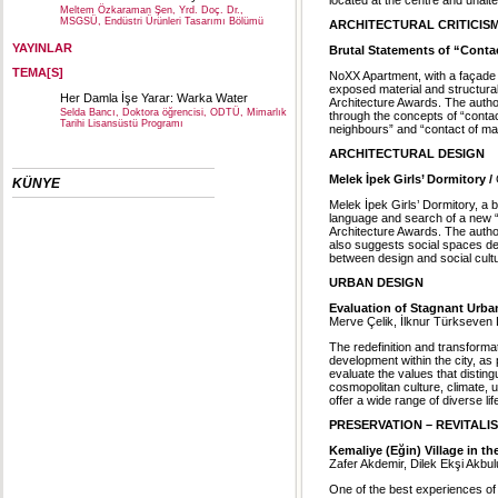
Meltem Özkaraman Şen, Yrd. Doç. Dr.,
MSGSÜ, Endüstri Ürünleri Tasarımı Bölümü
ARCHITECTURAL CRITICIS
YAYINLAR
Brutal Statements of “Conta
TEMA[S]
NoXX Apartment, with a façade t
exposed material and structural
Her Damla İşe Yarar: Warka Water
Architecture Awards. The author,
Selda Bancı, Doktora öğrencisi, ODTÜ, Mimarlık
through the concepts of “contact
Tarihi Lisansüstü Programı
neighbours” and “contact of mat
ARCHITECTURAL DESIGN
Melek İpek Girls’ Dormitory /
KÜNYE
Melek İpek Girls’ Dormitory, a b
language and search of a new “
Architecture Awards. The author
also suggests social spaces des
between design and social cult
URBAN DESIGN
Evaluation of Stagnant Urba
Merve Çelik, İlknur Türkseven
The redefinition and transforma
development within the city, as 
evaluate the values that distingu
cosmopolitan culture, climate, u
offer a wide range of diverse lif
PRESERVATION – REVITALI
Kemaliye (Eğin) Village in t
Zafer Akdemir, Dilek Ekşi Akbul
One of the best experiences of tr