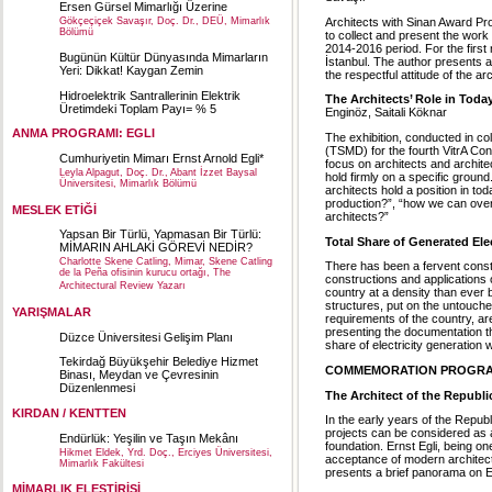
Ersen Gürsel Mimarlığı Üzerine
Gökçeçiçek Savaşır, Doç. Dr., DEÜ, Mimarlık
Architects with Sinan Award Pr
Bölümü
to collect and present the work 
2014-2016 period. For the first
Bugünün Kültür Dünyasında Mimarların
İstanbul. The author presents an
Yeri: Dikkat! Kaygan Zemin
the respectful attitude of the a
Hidroelektrik Santrallerinin Elektrik
The Architects’ Role in Today
Üretimdeki Toplam Payı= % 5
Enginöz, Saitali Köknar
ANMA PROGRAMI: EGLI
The exhibition, conducted in co
(TSMD) for the fourth VitrA Con
Cumhuriyetin Mimarı Ernst Arnold Egli*
focus on architects and archite
Leyla Alpagut, Doç. Dr., Abant İzzet Baysal
hold firmly on a specific groun
Üniversitesi, Mimarlık Bölümü
architects hold a position in to
production?”, “how we can over
MESLEK ETİĞİ
architects?”
Yapsan Bir Türlü, Yapmasan Bir Türlü:
Total Share of Generated Ele
MİMARIN AHLAKİ GÖREVİ NEDİR?
Charlotte Skene Catling, Mimar, Skene Catling
There has been a fervent constr
de la Peña ofisinin kurucu ortağı, The
constructions and applications 
Architectural Review Yazarı
country at a density than ever
structures, put on the untouch
YARIŞMALAR
requirements of the country, ar
presenting the documentation t
Düzce Üniversitesi Gelişim Planı
share of electricity generation 
Tekirdağ Büyükşehir Belediye Hizmet
COMMEMORATION PROGRA
Binası, Meydan ve Çevresinin
Düzenlenmesi
The Architect of the Republi
KIRDAN / KENTTEN
In the early years of the Republi
projects can be considered as an
Endürlük: Yeşilin ve Taşın Mekânı
foundation. Ernst Egli, being o
Hikmet Eldek, Yrd. Doç., Erciyes Üniversitesi,
acceptance of modern architect
Mimarlık Fakültesi
presents a brief panorama on Egl
MİMARLIK ELEŞTİRİSİ