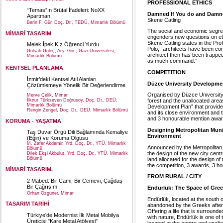
PROFESSIONAL ETHICS
“Temas”ın Brütal İfadeleri: NoXX
Damned If You do and Damned
Apartmanı
Skene Catling
Berin F. Gür, Doç. Dr., TEDÜ, Mimarlık Bölümü
The social and economic segreg
MİMARİ TASARIM
engenders new questions on ethi
Skene Catling states in the Pro
Melek İpek Kız Öğrenci Yurdu
Polo, “architects have been co
Gülşah Güleç, Arş. Gör., Gazi Üniversitesi,
architect then has been trapped 
Mimarlık Bölümü
as much command.”
KENTSEL PLANLAMA
COMPETITION
İzmir’deki Kentsel Atıl Alanları
Düzce University Developme
Çözümlemeye Yönelik Bir Değerlendirme
Organised by Düzce University,
Merve Çelik, Mimar
İlknur Türkseven Doğrusoy, Doç. Dr., DEÜ,
forest and the unallocated area
Mimarlık Bölümü
Development Plan” that provides
Rengin Zengel, Doç. Dr., DEÜ, Mimarlık Bölümü
and its close environment and t
and 3 honourable mention awar
KORUMA - YAŞATMA
Designing Metropolitan Munic
Taş Duvar Örgü Dili Bağlamında Kemaliye
Environment
(Eğin) ve Koruma Olgusu
M. Zafer Akdemir, Yrd. Doç. Dr., YTÜ, Mimarlık
Announced by the Metropolitan M
Bölümü
the design of the new city cent
Dilek Ekşi Akbulut, Yrd. Doç. Dr., YTÜ, Mimarlık
Bölümü
land allocated for the design of
the competition, 3 awards, 3 h
MİMARİ TASARIM.
FROM RURAL / CITY
2 Mabed: Bir Cami, Bir Cemevi, Çağdaş
Bir Çağrışım
Endürlük: The Space of Gree
Orhan Özgüner, Mimar
Endürlük, located at the south o
TASARIM TARİHİ
abandoned by the Greeks after 
Offering a life that is surroun
Türkiye'de Modernist İlk Metal Mobilya
with nature, Endürlük is one of t
Üreticisi "Kare Metal Atölyesi"
located at the centre and unalter