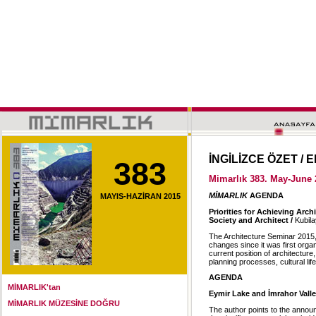
İNGİLİZCE ÖZET /
383
Mimarlık 383. May-June 
MİMARLIK
AGENDA
MAYIS-HAZİRAN 2015
Priorities for Achieving Arc
Society and Architect /
Kubil
The Architecture Seminar 2015,
changes since it was first orga
current position of architecture
planning processes, cultural lif
AGENDA
MİMARLIK'tan
Eymir Lake and İmrahor Vall
MİMARLIK MÜZESİNE DOĞRU
The author points to the announ