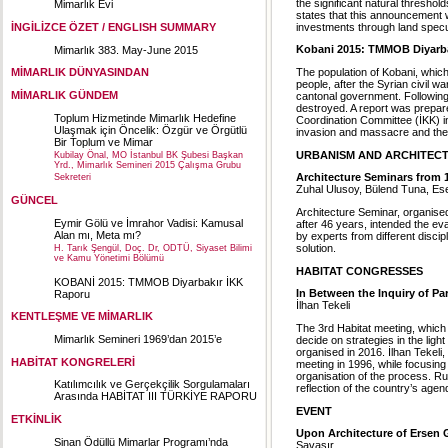
the significant natural thresho
Mimarlık Evi
states that this announcement w
investments through land specu
İNGİLİZCE ÖZET / ENGLISH SUMMARY
Kobani 2015: TMMOB Diyarba
Mimarlık 383. May-June 2015
The population of Kobani, whic
MİMARLIK DÜNYASINDAN
people, after the Syrian civil 
MİMARLIK GÜNDEM
cantonal government. Following 
destroyed. A report was prepare
Toplum Hizmetinde Mimarlık Hedefine
Coordination Committee (İKK) in
Ulaşmak için Öncelik: Özgür ve Örgütlü
invasion and massacre and the 
Bir Toplum ve Mimar
URBANISM AND ARCHITEC
Kubilay Önal, MO İstanbul BK Şubesi Başkan
Yrd., Mimarlık Semineri 2015 Çalışma Grubu
Architecture Seminars from 1
Sekreteri
Zuhal Ulusoy, Bülend Tuna, Es
GÜNCEL
Architecture Seminar, organise
Eymir Gölü ve İmrahor Vadisi: Kamusal
after 46 years, intended the eva
Alan mı, Meta mı?
by experts from different discip
solution.
H. Tarık Şengül, Doç. Dr, ODTÜ, Siyaset Bilimi
ve Kamu Yönetimi Bölümü
HABI
TAT CONGRESSES
KOBANİ 2015: TMMOB Diyarbakır İKK
In Between the Inquiry of Par
Raporu
İlhan Tekeli
KENTLEŞME VE MİMARLIK
The 3rd Habitat meeting, which 
Mimarlık Semineri 1969’dan 2015’e
decide on strategies in the ligh
organised in 2016. İlhan Tekel
HABİTAT KONGRELERİ
meeting in 1996, while focusing
organisation of the process. Ruş
Katılımcılık ve Gerçekçilik Sorgulamaları
reflection of the country’s agen
Arasında HABİTAT III TÜRKİYE RAPORU
EVENT
ETKİNLİK
Upon Architecture of Ersen 
Sinan Ödüllü Mimarlar Programı’nda
Savaşır