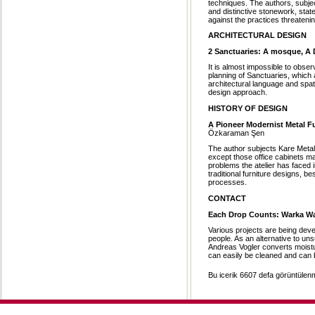
techniques. The authors, subjec
and distinctive stonework, state
against the practices threatenin
ARCHITECTURAL DESIGN
2 Sanctuaries: A mosque, A
It is almost impossible to obser
planning of Sanctuaries, which 
architectural language and spa
design approach.
HISTORY OF DESIGN
A Pioneer Modernist Metal Fu
Özkaraman Şen
The author subjects Kare Metal 
except those office cabinets mad
problems the atelier has faced i
traditional furniture designs, be
processes.
CONTACT
Each Drop Counts: Warka Wa
Various projects are being devel
people. As an alternative to un
Andreas Vogler converts moistur
can easily be cleaned and can b
Bu icerik 6607 defa görüntülenmi