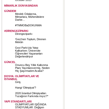
MİMARLIK DÜNYASINDAN
GÜNDEM
Meslek Odalarına,
Mimarlara, Mühendislere
Darbe…
#TMMOBaDOKUNMA
#DİRENGEZİPARKI
Direngeziparkı
‘Gezi’nen Toplum, Direnen
Mekân
Gezi Parkı’yla Yatıp
Kalkarken: Üniversite
Öğrencileri Yaşananları
Değerlendiriyor
GÜNCEL
Onuncu Beş Yıllık Kalkınma
Planı Yayınlanıvermiş, Neden
Hiç Şaşırmadım Acaba?
DOSYA: OLİMPİYATLAR VE
İSTANBUL
Giriş
Hangi ‘Olimpiyat’?
2020 İstanbul Olimpiyatları
Tuzağının Farkında mıyız?*
YAPI STANDARTLARI
OLİMPİYATLAR IŞIĞINDA
STADYUMLAR: Değişen