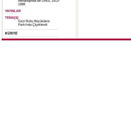
Mimarlığında Bir Öncü, 1913-
1988
YAYINLAR
TEMA[S]
Gezi Ruhu Büyükdere
Parkı'nda Çiçeklendi
KÜNYE