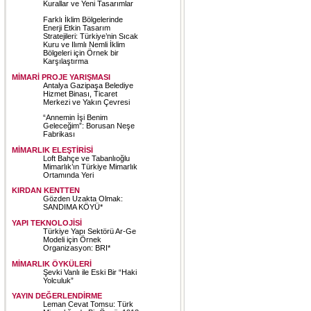
Kurallar ve Yeni Tasarımlar
Farklı İklim Bölgelerinde
Enerji Etkin Tasarım
Stratejileri: Türkiye’nin Sıcak
Kuru ve Ilımlı Nemli İklim
Bölgeleri için Örnek bir
Karşılaştırma
MİMARİ PROJE YARIŞMASI
Antalya Gazipaşa Belediye
Hizmet Binası, Ticaret
Merkezi ve Yakın Çevresi
“Annemin İşi Benim
Geleceğim”: Borusan Neşe
Fabrikası
MİMARLIK ELEŞTİRİSİ
Loft Bahçe ve Tabanlıoğlu
Mimarlık’ın Türkiye Mimarlık
Ortamında Yeri
KIRDAN KENTTEN
Gözden Uzakta Olmak:
SANDIMA KÖYÜ*
YAPI TEKNOLOJİSİ
Türkiye Yapı Sektörü Ar-Ge
Modeli için Örnek
Organizasyon: BRI*
MİMARLIK ÖYKÜLERİ
Şevki Vanlı ile Eski Bir “Haki
Yolculuk”
YAYIN DEĞERLENDİRME
Leman Cevat Tomsu: Türk