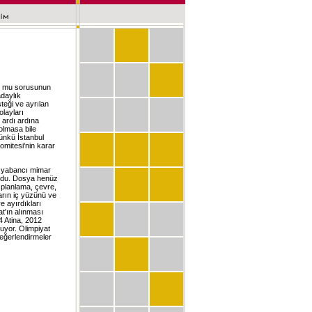
yo mu sorusunun
adaylık
teği ve ayrılan
olayları
 ardı ardına
olmasa bile
ünkü İstanbul
Komitesi'nin karar
in yabancı mimar
buldu. Dosya henüz
 planlama, çevre,
tların iç yüzünü ve
ve ayırdıkları
at'ın alınması
4 Atina, 2012
uyor. Olimpiyat
değerlendirmeler