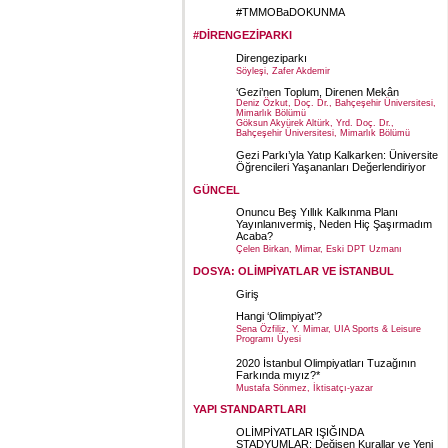
#TMMOBaDOKUNMA
#DİRENGEZİPARKI
Direngeziparkı
Söyleşi, Zafer Akdemir
‘Gezi’nen Toplum, Direnen Mekân
Deniz Özkut, Doç. Dr., Bahçeşehir Üniversitesi,
Mimarlık Bölümü
Göksun Akyürek Altürk, Yrd. Doç. Dr.,
Bahçeşehir Üniversitesi, Mimarlık Bölümü
Gezi Parkı’yla Yatıp Kalkarken: Üniversite
Öğrencileri Yaşananları Değerlendiriyor
GÜNCEL
Onuncu Beş Yıllık Kalkınma Planı
Yayınlanıvermiş, Neden Hiç Şaşırmadım
Acaba?
Çelen Birkan, Mimar, Eski DPT Uzmanı
DOSYA: OLİMPİYATLAR VE İSTANBUL
Giriş
Hangi ‘Olimpiyat’?
Sena Özfiliz, Y. Mimar, UIA Sports & Leisure
Programı Üyesi
2020 İstanbul Olimpiyatları Tuzağının
Farkında mıyız?*
Mustafa Sönmez, İktisatçı-yazar
YAPI STANDARTLARI
OLİMPİYATLAR IŞIĞINDA
STADYUMLAR: Değişen Kurallar ve Yeni