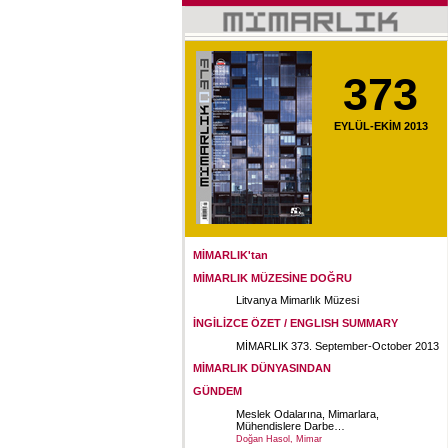
373
EYLÜL-EKİM 2013
MİMARLIK'tan
MİMARLIK MÜZESİNE DOĞRU
Litvanya Mimarlık Müzesi
İNGİLİZCE ÖZET / ENGLISH SUMMARY
MİMARLIK 373. September-October 2013
MİMARLIK DÜNYASINDAN
GÜNDEM
Meslek Odalarına, Mimarlara,
Mühendislere Darbe…
Doğan Hasol, Mimar