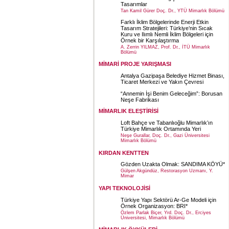
Tasarımlar
Tan Kamil Gürer Doç. Dr., YTÜ Mimarlık Bölümü
Farklı İklim Bölgelerinde Enerji Etkin
Tasarım Stratejileri: Türkiye’nin Sıcak
Kuru ve Ilımlı Nemli İklim Bölgeleri için
Örnek bir Karşılaştırma
A. Zerrin YILMAZ, Prof. Dr., İTÜ Mimarlık
Bölümü
MİMARİ PROJE YARIŞMASI
Antalya Gazipaşa Belediye Hizmet Binası,
Ticaret Merkezi ve Yakın Çevresi
“Annemin İşi Benim Geleceğim”: Borusan
Neşe Fabrikası
MİMARLIK ELEŞTİRİSİ
Loft Bahçe ve Tabanlıoğlu Mimarlık’ın
Türkiye Mimarlık Ortamında Yeri
Neşe Gurallar, Doç. Dr., Gazi Üniversitesi
Mimarlık Bölümü
KIRDAN KENTTEN
Gözden Uzakta Olmak: SANDIMA KÖYÜ*
Gülşen Akgündüz, Restorasyon Uzmanı, Y.
Mimar
YAPI TEKNOLOJİSİ
Türkiye Yapı Sektörü Ar-Ge Modeli için
Örnek Organizasyon: BRI*
Özlem Parlak Biçer, Yrd. Doç. Dr., Erciyes
Üniversitesi, Mimarlık Bölümü