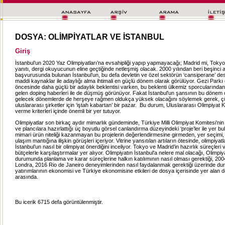
DOSYA: OLİMPİYATLAR VE İSTANBUL
Giriş
İstanbul’un 2020 Yaz Olimpiyatları’na evsahipliği yapıp yapmayacağı; Madrid mi, Tok
yanıtı, dergi okuyucunun eline geçtiğinde netleşmiş olacak. 2000 yılından beri beşinci 
başvurusunda bulunan İstanbul’un, bu defa devletin ve özel sektörün ‘cansiperane’ des
maddi kaynaklar ile adaylığı alma ihtimali en güçlü dönem olarak görülüyor. Gezi Parkı 
öncesinde daha güçlü bir adaylık beklentisi varken, bu beklenti ülkemiz sporcularından
gelen doping haberleri ile de düşmüş görünüyor. Fakat İstanbul'un şansının bu dönem 
gelecek dönemlerde de herşeye rağmen oldukça yüksek olacağını söylemek gerek, ç
uluslararası şirketler için ‘iştah kabartan’ bir pazar. Bu durum, Uluslararası Olimpiyat 
verme kriterleri içinde önemli bir yer tutuyor.
Olimpiyatlar son birkaç aydır mimarlık gündeminde, Türkiye Milli Olimpiyat Komitesi’n
ve plancılara hazırlattığı üç boyutlu görsel canlandırma düzeyindeki ‘proje’ler ile yer 
mimari ürün niteliği kazanmayan bu projelerin değerlendirmesine girmeden, yer seçimi,
ulaşım mantığına ilişkin görüşleri içeriyor. Vitrine yansıtılan artıların ötesinde, olimpiya
İstanbul’un nasıl bir olimpiyat önerdiğini inceliyor. Tokyo ve Madrid’in hazırlık süreçleri 
bütçelerle karşılaştırmalar yer alıyor. Olimpiyatın İstanbul'a nelere mal olacağı, Olimpiy
durumunda planlama ve karar süreçlerine halkın katılımının nasıl olması gerektiği, 200
Londra, 2016 Rio de Janeiro deneyimlerinden nasıl faydalanmak gerektiği üzerinde dur
yatırımlarının ekonomisi ve Türkiye ekonomisine etkileri de dosya içerisinde yer alan 
arasında.
Bu icerik 6715 defa görüntülenmiştir.