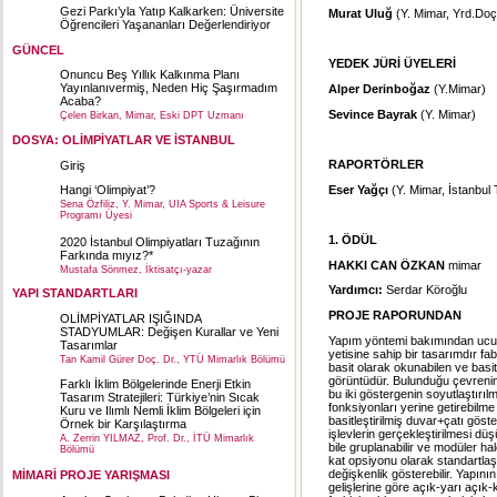
Gezi Parkı’yla Yatıp Kalkarken: Üniversite
Murat Uluğ
(Y. Mimar, Yrd.Doç
Öğrencileri Yaşananları Değerlendiriyor
GÜNCEL
YEDEK JÜRİ ÜYELERİ
Onuncu Beş Yıllık Kalkınma Planı
Yayınlanıvermiş, Neden Hiç Şaşırmadım
Alper Derinboğaz
(Y.Mimar)
Acaba?
Sevince Bayrak
(Y. Mimar)
Çelen Birkan, Mimar, Eski DPT Uzmanı
DOSYA: OLİMPİYATLAR VE İSTANBUL
RAPORTÖRLER
Giriş
Eser Yağçı
(Y. Mimar, İstanbul 
Hangi ‘Olimpiyat’?
Sena Özfiliz, Y. Mimar, UIA Sports & Leisure
Programı Üyesi
1. ÖDÜL
2020 İstanbul Olimpiyatları Tuzağının
Farkında mıyız?*
HAKKI CAN ÖZKAN
mimar
Mustafa Sönmez, İktisatçı-yazar
Yardımcı:
Serdar Köroğlu
YAPI STANDARTLARI
PROJE RAPORUNDAN
OLİMPİYATLAR IŞIĞINDA
STADYUMLAR: Değişen Kurallar ve Yeni
Yapım yöntemi bakımından ucuz, 
Tasarımlar
yetisine sahip bir tasarımdır fa
Tan Kamil Gürer Doç. Dr., YTÜ Mimarlık Bölümü
basit olarak okunabilen ve basit
görüntüdür. Bulunduğu çevrenin 
Farklı İklim Bölgelerinde Enerji Etkin
bu iki göstergenin soyutlaştırılm
Tasarım Stratejileri: Türkiye’nin Sıcak
fonksiyonları yerine getirebilm
Kuru ve Ilımlı Nemli İklim Bölgeleri için
basitleştirilmiş duvar+çatı göster
Örnek bir Karşılaştırma
işlevlerin gerçekleştirilmesi düş
A. Zerrin YILMAZ, Prof. Dr., İTÜ Mimarlık
bile gruplanabilir ve modüler hale
Bölümü
kat opsiyonu olarak standartlaşt
değişkenlik gösterebilir. Yapın
MİMARİ PROJE YARIŞMASI
gelişlerine göre açık-yarı açık