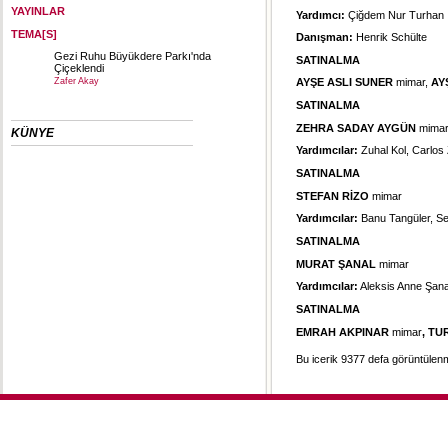
YAYINLAR
Yardımcı:
Çiğdem Nur Turhan
TEMA[S]
Danışman:
Henrik Schülte
Gezi Ruhu Büyükdere Parkı'nda
SATINALMA
Çiçeklendi
Zafer Akay
AYŞE ASLI SUNER
mimar,
AY
SATINALMA
ZEHRA SADAY AYGÜN
mima
KÜNYE
Yardımcılar:
Zuhal Kol, Carlos
SATINALMA
STEFAN RİZO
mimar
Yardımcılar:
Banu Tangüler, Se
SATINALMA
MURAT ŞANAL
mimar
Yardımcılar:
Aleksis Anne Şan
SATINALMA
EMRAH AKPINAR
mimar
, T
Bu icerik 9377 defa görüntülenmi