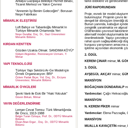
farklı isteklere ve gereksinimlere 
Antalya Gazipaşa Belediye Hizmet Binası,
Ticaret Merkezi ve Yakın Çevresi
JÜRİ RAPORUNDAN
“Annemin İşi Benim Geleceğim”: Borusan
Proje, esnek bir model oluşturm
Neşe Fabrikası
bulunmuştur. Projenin çevre ile
dengeli bir dönüşüm önerdiği dü
MİMARLIK ELEŞTİRİSİ
Bunun yanında, kabuğun içindek
Loft Bahçe ve Tabanlıoğlu Mimarlık’ın
zenginlik yaratmakta ve algısal
Türkiye Mimarlık Ortamında Yeri
OSB’lerdeki çevresel faktörlerin 
alternatif model oluşturmakla bir
Neşe Gurallar, Doç. Dr., Gazi Üniversitesi
Mimarlık Bölümü
önerilmektedir. Yapıyı çevreleyen
rahat uyum sağlayabileceği düşü
KIRDAN KENTTEN
kurgusu yarışmanın amacına uyum
işletme açısından ekonomik çöz
Gözden Uzakta Olmak: SANDIMA KÖYÜ*
Gülşen Akgündüz, Restorasyon Uzmanı, Y.
2. ÖDÜL
Mimar
KEREM ÇINAR
mimar,
M. GÖ
YAPI TEKNOLOJİSİ
3. ÖDÜL
Türkiye Yapı Sektörü Ar-Ge Modeli için
Örnek Organizasyon: BRI*
AYŞEGÜL AKÇAY
mimar,
GÜN
Özlem Parlak Biçer, Yrd. Doç. Dr., Erciyes
MANSİYON
Üniversitesi, Mimarlık Bölümü
BOĞAÇHAN DÜNDARALP
mi
MİMARLIK ÖYKÜLERİ
Yardımcılar:
Çağrı Helvacıoğlu
Şevki Vanlı ile Eski Bir “Haki Yolculuk”
Güven Birkan, Mimar
MANSİYON
YAYIN DEĞERLENDİRME
N. KEREM PİKER
mimar
Leman Cevat Tomsu: Türk Mimarlığında
Yardımcılar:
Elena Pazzaglia,
Bir Öncü, 1913-1988
Belgin Turan Özkaya, Prof. Dr., ODTÜ Mimarlık
MANSİYON
Bölümü
Elvan Altan Ergut , Doç. Dr., ODTÜ Mimarlık
Bölümü
MUALLA KAYAÇETİN
mimar,