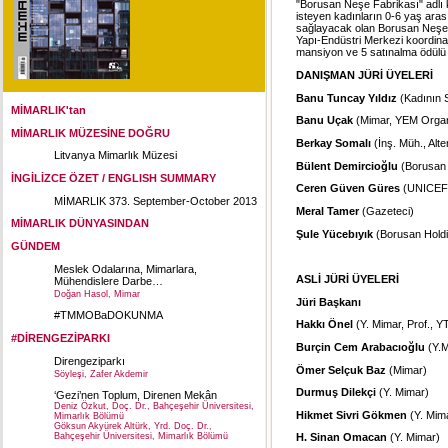
"Borusan Neşe Fabrikası" adlı
isteyen kadınların 0-6 yaş arasın
sağlayacak olan Borusan Neşe F
Yapı-Endüstri Merkezi koordina
mansiyon ve 5 satınalma ödülü v
DANIŞMAN JÜRİ ÜYELERİ
Banu Tuncay Yıldız
(Kadının 
MİMARLIK'tan
Banu Uçak
(Mimar, YEM Organ
MİMARLIK MÜZESİNE DOĞRU
Berkay Somalı
(İnş. Müh., Alte
Litvanya Mimarlık Müzesi
Bülent Demircioğlu
(Borusan 
İNGİLİZCE ÖZET / ENGLISH SUMMARY
Ceren Güven Güres
(UNICEF P
MİMARLIK 373. September-October 2013
Meral Tamer
(Gazeteci)
MİMARLIK DÜNYASINDAN
Şule Yücebıyık
(Borusan Holdi
GÜNDEM
Meslek Odalarına, Mimarlara,
ASLİ JÜRİ ÜYELERİ
Mühendislere Darbe…
Doğan Hasol, Mimar
Jüri Başkanı
#TMMOBaDOKUNMA
Hakkı Önel
(Y. Mimar, Prof., Y
#DİRENGEZİPARKI
Burçin Cem Arabacıoğlu
(Y.M
Direngeziparkı
Ömer Selçuk Baz
(Mimar)
Söyleşi, Zafer Akdemir
Durmuş Dilekçi
(Y. Mimar)
‘Gezi’nen Toplum, Direnen Mekân
Deniz Özkut, Doç. Dr., Bahçeşehir Üniversitesi,
Hikmet Sivri Gökmen
(Y. Mim
Mimarlık Bölümü
Göksun Akyürek Altürk, Yrd. Doç. Dr.,
Bahçeşehir Üniversitesi, Mimarlık Bölümü
H. Sinan Omacan
(Y. Mimar)