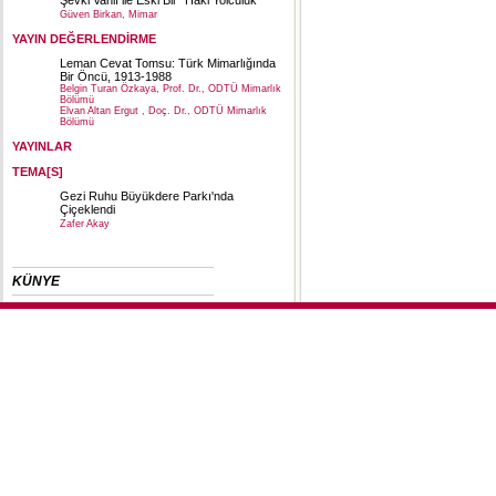
Şevki Vanlı ile Eski Bir “Haki Yolculuk”
Güven Birkan, Mimar
YAYIN DEĞERLENDİRME
Leman Cevat Tomsu: Türk Mimarlığında
Bir Öncü, 1913-1988
Belgin Turan Özkaya, Prof. Dr., ODTÜ Mimarlık
Bölümü
Elvan Altan Ergut , Doç. Dr., ODTÜ Mimarlık
Bölümü
YAYINLAR
TEMA[S]
Gezi Ruhu Büyükdere Parkı'nda
Çiçeklendi
Zafer Akay
KÜNYE