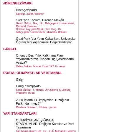
#DİRENGEZİPARKI
Direngeziparkı
Söyleşi, Zafer Akdemir
‘Gezi’nen Toplum, Direnen Mekân
Deniz Özkut, Doç. Dr., Bahçeşehir Üniversitesi,
Mimarlık Bölümü
Göksun Akyürek Altürk, Yrd. Doç. Dr.,
Bahçeşehir Üniversitesi, Mimarlık Bölümü
Gezi Parkı’yla Yatıp Kalkarken: Üniversite
Öğrencileri Yaşananları Değerlendiriyor
GÜNCEL
Onuncu Beş Yıllık Kalkınma Planı
Yayınlanıvermiş, Neden Hiç Şaşırmadım
Acaba?
Çelen Birkan, Mimar, Eski DPT Uzmanı
DOSYA: OLİMPİYATLAR VE İSTANBUL
Giriş
Hangi ‘Olimpiyat’?
Sena Özfiliz, Y. Mimar, UIA Sports & Leisure
Programı Üyesi
2020 İstanbul Olimpiyatları Tuzağının
Farkında mıyız?*
Mustafa Sönmez, İktisatçı-yazar
YAPI STANDARTLARI
OLİMPİYATLAR IŞIĞINDA
STADYUMLAR: Değişen Kurallar ve Yeni
Tasarımlar
Tan Kamil Gürer Doç. Dr., YTÜ Mimarlık Bölümü