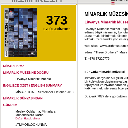
MİMARLIK MÜZESİ
373
Litvanya Mimarlık Müzes
Litvanya Mimarlık Müzesi, Riga’
EYLÜL-EKİM 2013
edilmiş bitişik nizamlı üç konutu
araştırmak, biriktirmek, ülkenin
kılmak üzere koleksiyon ve arşi
web sitesi: www.archmuseum.l
adres: "Three Brothers", Maza P
T: +370 67220779
MİMARLIK'tan
dünyada mimarlık müzeleri
MİMARLIK MÜZESİNE DOĞRU
Mimarlık
dergisinin 50. yılını k
Litvanya Mimarlık Müzesi
bir koleksiyon oluşturmaya başla
toplayabilir ve ziyaret edilecek
İNGİLİZCE ÖZET / ENGLISH SUMMARY
katkı vermek isterseniz bize ya
MİMARLIK 373. September-October 2013
Bu icerik 7077 defa görüntülenmi
MİMARLIK DÜNYASINDAN
GÜNDEM
Meslek Odalarına, Mimarlara,
Mühendislere Darbe…
Doğan Hasol, Mimar
#TMMOBaDOKUNMA