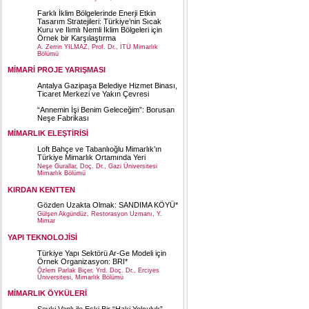
Farklı İklim Bölgelerinde Enerji Etkin
Tasarım Stratejileri: Türkiye’nin Sıcak
Kuru ve Ilımlı Nemli İklim Bölgeleri için
Örnek bir Karşılaştırma
A. Zerrin YILMAZ, Prof. Dr., İTÜ Mimarlık
Bölümü
MİMARİ PROJE YARIŞMASI
Antalya Gazipaşa Belediye Hizmet Binası,
Ticaret Merkezi ve Yakın Çevresi
“Annemin İşi Benim Geleceğim”: Borusan
Neşe Fabrikası
MİMARLIK ELEŞTİRİSİ
Loft Bahçe ve Tabanlıoğlu Mimarlık’ın
Türkiye Mimarlık Ortamında Yeri
Neşe Gurallar, Doç. Dr., Gazi Üniversitesi
Mimarlık Bölümü
KIRDAN KENTTEN
Gözden Uzakta Olmak: SANDIMA KÖYÜ*
Gülşen Akgündüz, Restorasyon Uzmanı, Y.
Mimar
YAPI TEKNOLOJİSİ
Türkiye Yapı Sektörü Ar-Ge Modeli için
Örnek Organizasyon: BRI*
Özlem Parlak Biçer, Yrd. Doç. Dr., Erciyes
Üniversitesi, Mimarlık Bölümü
MİMARLIK ÖYKÜLERİ