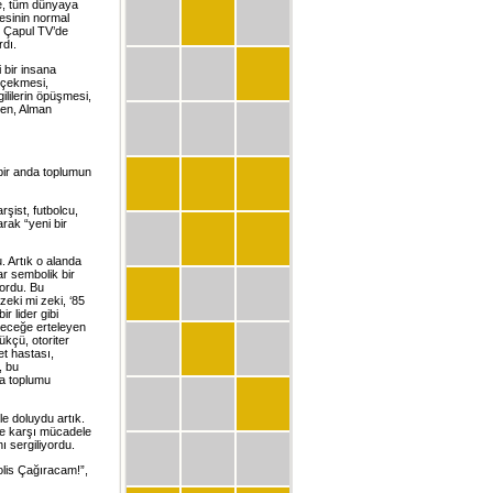
ye, tüm dünyaya
esinin normal
n Çapul TV’de
rdı.
 bir insana
ı çekmesi,
lilerin öpüşmesi,
rken, Alman
 bir anda toplumun
rşist, futbolcu,
arak “yeni bir
. Artık o alanda
ar sembolik bir
yordu. Bu
zeki mi zeki, ‘85
r lider gibi
eleceğe erteleyen
kçü, otoriter
et hastası,
, bu
da toplumu
le doluydu artık.
ere karşı mücadele
ı sergiliyordu.
Polis Çağıracam!”,