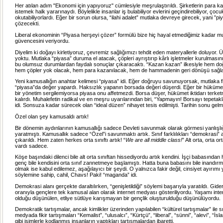
Her atılan adım "Ekonomi için yapıyoruz" cümlesiyle meşrulaştırıldı. Şirketlerin para 
istemek halk yararınaydı. Böylelikle insanlar iş bulabiliyor evlerini geçindirebiliyor, çocu
okutabiliyorlardı. Eğer bir sorun olursa, “ilahi adalet” mutlaka devreye girecek, yani ”pi
çözecekti.
Liberal ekonominin “Piyasa herşeyi çözer” formülü bize hiç hayal etmediğimiz kadar mut
güvencesini veriyordu.
Diyelim ki doğayı kirletiyoruz, çevremiz sağlığımızı tehdit eden materyallerle doluyor
yoktu. Mutlaka “piyasa” duruma el atacak, çöpleri ayrıştırıp kârlı işletmeler kurulmasın
bu olumsuz durumlardan faydalı sonuçlar çıkaracaktı. “Kazan kazan” ilkesiyle hem do
hem çöpler yok olacak, hem para kazanılacak, hem de hammadenin geri dönüşü sağla
Yeni kamusallığın anahtar kelimesi “piyasa” idi. Eğer doğruyu savunuyorsak, mutlaka fi
“piyasa”da değer yapardı. Haksızlık yapanın borsada değeri düşerdi. Eğer bir hüküme
bir yönetim sergilemiyorsa piyasa onu affetmezdi. Borsa düşer, hükümet iktidarı terk
kalırdı. Muhalefetin radikal ve en meşru uyarılarından biri, “Yapmayın! Borsayı tepetak
idi. Sonsuza kadar sürecek olan “ideal düzen” nihayet tesis edilmişti. Tarihin sonu gelmi
Özel olan şey kamusaldı artık!
Bir dönemin aydınlarının kamusallığı sadece Devleti savunmak olarak görmesi yanlışlığı
yaratmıştı. Kamusallık sadece “Özel”i savunmaktı artık. Sınıf farklılıkları “demokrasi” 
çıkarıldı. Hem zaten herkes orta sınıftı artık! “
We are all middle class!
” Alt orta, orta or
vardı sadece.
Köşe başındaki dilenci bile alt orta sınıftan hissediyordu artık kendini. İşçi babasından h
genç bile kendisini orta sınıf zannetmeye başlamıştı. Hatta buna babasını bile inandırmış
olmak ise kabul edilemez, aşağılayıcı bir şeydi. O yalnızca fakir değil, cinsiyet ayırımı
söylemine sahip, cahil, Chavs! Paki! “maganda” idi.
Demokrasi alanı gerçekte daraltılırken, “genişletildiği” söylemi başarıyla yaratıldı. Gider
oranıyla gençlere tek kamusal alan olarak internet medyası gösteriliyordu. Yaşamı intern
olduğu düşünülen, etliye sütlüye karışmayan bir gençlik oluşturulduğu düşünülüyordu.
Demokratik tartışmalar, ancak kimlikler üzerinden yapılabilen “kültürel tartışmalar” ile sı
medyada fikir tartışmaları “Kemalist”, “ulusalcı”, “Kürtçü”, “liberal”, “sünni”, “alevi”, “İs
gibi isimlerle kodlanmış insanların yaptıkları tartışmalardan ibaretti.