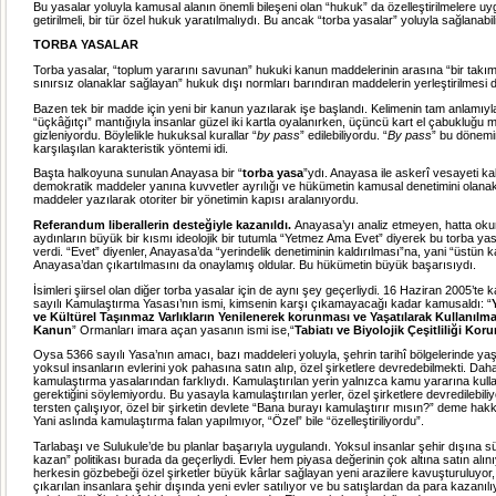
Bu yasalar yoluyla kamusal alanın önemli bileşeni olan “hukuk” da özelleştirilmelere uy
getirilmeli, bir tür özel hukuk yaratılmalıydı. Bu ancak “torba yasalar” yoluyla sağlanabili
TORBA YASALAR
Torba yasalar, “toplum yararını savunan” hukuki kanun maddelerinin arasına “bir takım
sınırsız olanaklar sağlayan” hukuk dışı normları barındıran maddelerin yerleştirilmesi 
Bazen tek bir madde için yeni bir kanun yazılarak işe başlandı. Kelimenin tam anlamıyla
“üçkâğıtçı” mantığıyla insanlar güzel iki kartla oyalanırken, üçüncü kart el çabukluğu ma
gizleniyordu. Böylelikle hukuksal kurallar “
by pass
” edilebiliyordu. “
By pass
” bu dönemin
karşılaşılan karakteristik yöntemi idi.
Başta halkoyuna sunulan Anayasa bir “
torba yasa
”ydı. Anayasa ile askerî vesayeti ka
demokratik maddeler yanına kuvvetler ayrılığı ve hükümetin kamusal denetimini olanak
maddeler yazılarak otoriter bir yönetimin kapısı aralanıyordu.
Referandum liberallerin desteğiyle kazanıldı.
Anayasa’yı analiz etmeyen, hatta oku
aydınların büyük bir kısmı ideolojik bir tutumla “Yetmez Ama Evet” diyerek bu torba ya
verdi. “Evet” diyenler, Anayasa’da “yerindelik denetiminin kaldırılması”na, yani “üstün
Anayasa’dan çıkartılmasını da onaylamış oldular. Bu hükümetin büyük başarısıydı.
İsimleri şiirsel olan diğer torba yasalar için de aynı şey geçerliydi. 16 Haziran 2005’te 
sayılı Kamulaştırma Yasası’nın ismi, kimsenin karşı çıkamayacağı kadar kamusaldı: “
ve Kültürel Taşınmaz Varlıkların Yenilenerek korunması ve Yaşatılarak Kullanılm
Kanun
” Ormanları imara açan yasanın ismi ise,“
Tabiatı ve Biyolojik Çeşitliliği K
Oysa 5366 sayılı Yasa’nın amacı, bazı maddeleri yoluyla, şehrin tarihî bölgelerinde y
yoksul insanların evlerini yok pahasına satın alıp, özel şirketlere devredebilmekti. Dah
kamulaştırma yasalarından farklıydı. Kamulaştırılan yerin yalnızca kamu yararına kull
gerektiğini söylemiyordu. Bu yasayla kamulaştırılan yerler, özel şirketlere devredilebil
tersten çalışıyor, özel bir şirketin devlete “Bana burayı kamulaştırır mısın?” deme hakk
Yani aslında kamulaştırma falan yapılmıyor, “Özel” bile “özelleştiriliyordu”.
Tarlabaşı ve Sulukule’de bu planlar başarıyla uygulandı. Yoksul insanlar şehir dışına s
kazan” politikası burada da geçerliydi. Evler hem piyasa değerinin çok altına satın alın
herkesin gözbebeği özel şirketler büyük kârlar sağlayan yeni arazilere kavuşturuluyo
çıkarılan insanlara şehir dışında yeni evler satılıyor ve bu satışlardan da para kazanıl