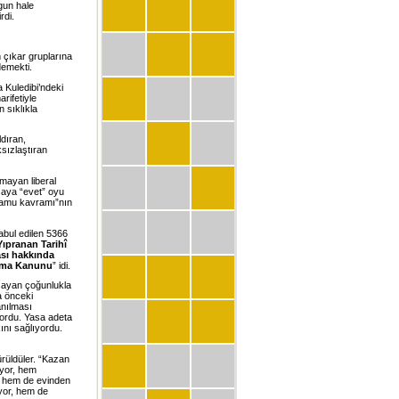
gun hale
rdi.
 çıkar gruplarına
demekti.
 Kuledibi’ndeki
rifetiyle
 sıklıkla
ldıran,
sızlaştıran
mayan liberal
saya “evet” oyu
 kamu kavramı”nın
kabul edilen 5366
Yıpranan Tarihî
ası hakkında
oruma Kanunu
” idi.
aşayan çoğunlukla
a önceki
anılması
iyordu. Yasa adeta
ını sağlıyordu.
ürüldüler. “Kazan
ıyor, hem
r, hem de evinden
ıyor, hem de