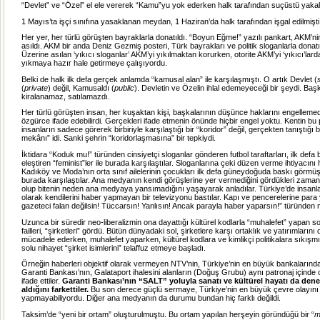
“Devlet” ve “Özel” el ele vererek “Kamu”yu yok ederken halk tarafından suçüstü yakal
1 Mayıs’ta işçi sınıfına yasaklanan meydan, 1 Haziran’da halk tarafından işgal edilmişti
Her yer, her türlü görüşten bayraklarla donatıldı. “Boyun Eğme!” yazılı pankart, AKM’n
asıldı. AKM bir anda Deniz Gezmiş posteri, Türk bayrakları ve politik sloganlarla donatıldı
Üzerine asılan ‘yıkıcı sloganlar’ AKM’yi yıkılmaktan korurken, otorite AKM’yi ‘yıkıcı’lard
yıkmaya hazır hale getirmeye çalışıyordu.
Belki de halk ilk defa gerçek anlamda “kamusal alan” ile karşılaşmıştı. O artık Devlet (
(
private
) değil, Kamusaldı (
public
). Devletin ve Özelin ihlal edemeyeceği bir şeydi. Ba
kiralanamaz, satılamazdı.
Her türlü görüşten insan, her kuşaktan kişi, başkalarının düşünce haklarını engelleme
özgürce ifade edebilirdi. Gerçekleri ifade etmenin önünde hiçbir engel yoktu. Kentin bu 
insanların sadece görerek birbiriyle karşılaştığı bir “koridor” değil, gerçekten tanıştığı
mekânı” idi. Sanki şehrin “koridorlaşmasına” bir tepkiydi.
İktidara “Koduk mu!” türünden cinsiyetçi sloganlar gönderen futbol taraftarları, ilk defa 
eleştiren “feminist”ler ile burada karşılaştılar. Sloganlarına çeki düzen verme ihtiyacını h
Kadıköy ve Moda’nın orta sınıf ailelerinin çocukları ilk defa güneydoğuda baskı görmü
burada karşılaştılar. Ana medyanın kendi görüşlerine yer vermediğini gördükleri zam
olup bitenin neden ana medyaya yansımadığını yaşayarak anladılar. Türkiye’de insanlar 
olarak kendilerini haber yapmayan bir televizyonu bastılar. Kapı ve pencerelerine para
gazeteci falan değilsin! Tüccarsın! Yanlısın! Ancak parayla haber yaparsın!” türünden m
Uzunca bir süredir neo-liberalizmin ona dayattığı kültürel kodlarla “muhalefet” yapan sol,
failleri, “şirketleri” gördü. Bütün dünyadaki sol, şirketlere karşı ortaklık ve yatırımlarını
mücadele ederken, muhalefet yaparken, kültürel kodlara ve kimlikçi politikalara sıkışm
solu nihayet “şirket isimlerini” telaffuz etmeye başladı.
Örneğin haberleri objektif olarak vermeyen NTV’nin, Türkiye’nin en büyük bankalarından
Garanti Bankası’nın, Galataport ihalesini alanların (Doğuş Grubu) aynı patronaj içinde 
ifade ettiler.
Garanti Bankası’nın “SALT” yoluyla sanatı ve kültürel hayatı da dene
aldığını farkettiler.
Bu son derece güçlü sermaye, Türkiye’nin en büyük çevre olayını
yapmayabiliyordu. Diğer ana medyanın da durumu bundan hiç farklı değildi.
Taksim’de “yeni bir ortam” oluşturulmuştu. Bu ortam yapılan herşeyin göründüğü bir “
m