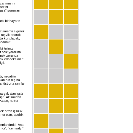
kazanmasını
klarını
yasa” sorunları
lu bir hayatın
. Üzülmemize gerek
ı teşvik ederek
ğa kurtulacak,
nacaktı.
kirlerimiz
t halk yararına
etmek zorunda
lak edeceksiniz!”
şti.
, negatifini
alanının dışına
ta, üst orta sınıflar
arçlık alan işsiz
tı. Alt sınıftan
 yapan, nefret
ek artan işsizlik
et olan, apolitik
nırlandırıldı. Ana
lamcı”, “cemaatçi”