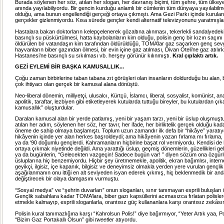
Burada söylenen her söz, atılan her slogan, her davranış biçimi, tüm şehre, tüm ülke
anında yayılabiliyordu. Bir gencin kurduğu anlamlı bir cümlenin tüm dünyaya yayılabilm
olduğu, ama bunun engellendiği gerçeği ortaya çıkmıştı. Ama Gezi Parkı içinde kurula
gerçekler gizlenmiyordu. Kısa sürede gençler kendi alternatif televizyonunu yaratmışla
Hastalara bakan doktorların kelepçelenerek gözaltına alınması, tekerlekli sandalyedeki
basınçlı su püskürtülmesi, hatta kaybolanların kim olduğu, polisin genç bir kızın saçın
öldürülen bir vatandaşın kim tarafından öldürüldüğü, TOMA’lar gaz saçarken genç sevgi
hayvanların biber gazından ölmesi, bir evin içine gaz atılması, Divan Oteli’ne gaz atılı
Hastanesi’ne basınçlı su sıkılması vb. herşey görünür kılınmıştı.
Kral çıplaktı artık.
GEZİ EYLEMİ BİR BAŞKA KAMUSALLIK...
Çoğu zaman birbirlerine taban tabana zıt görüşleri olan insanların doldurduğu bu alan,
çok ihtiyacı olan gerçek bir kamusal alana dönüştü.
Neo-liberal dönemin, milliyetçi, ulusalcı, Kürtçü, İslamcı, liberal, sosyalist, komünist, ana
apolitik, taraftar, lezbiyen gibi etiketleyerek kutularda tuttuğu bireyler, bu kutulardan çık
kamusallık” oluşturdular.
Daralan kamusal alan bir yerde patlamış, yeni bir yaşam tarzı, yeni bir üslup oluşmuştu
atılan her adım, söylenen her söz, her tavır, her ifade, her birliktelik gerçek olduğu kad
öneme de sahip olmaya başlamıştı. Toplum uzun zamandır ilk defa bir “hikâye” yaratı
hikâyenin içinde yer alan herkes başroldeydi; ama hikâyenin yazarı fırlama mı fırlama, 
ya da ‘90 doğumlu gençlerdi. Kahramanların hiçbirine başat rol vermiyordu. Kendisi de bi
ortaya çıkmak niyetinde değildi. Ama yarattığı üslup, geçmiş dönemlerin, güzellikleri g
ya da bugünlerin, “Gelecekten vazgeçin! Sadece bugün var! ” diyen sözüm ona özgürlü
üsluplarına hiç benzemiyordu. Hiçbir şey üretmemekle, apolitik, ekran bağımlısı, intern
geyikçi, ilgisiz, içe kapanık, bilgisiz ve deneyimsiz olmakla yerden yere vurulan gençlik
aşağılanmanın onu ittiği en alt seviyeden isyan ederek çıkmış, hiç beklenmedik bir an
değiştirecek bir olaya damgasını vurmuştu.
“Sosyal medya” ve “şehrin duvarları” onun sloganları, sınır tanımayan esprili buluşları i
Gençlik sabahlara kadar TOMA’lara, biber gazı kapsüllerini acımasızca fırlatan polisl
etmekle kalmayıp, esprili sloganlarla, orantısız güç kullananlara karşı orantısız zekâsın
Polisin kural tanımazlığına karşı “Kahrolsun Polis!” diye bağırmıyor, “Yeter Artık yaa, 
“Bizim Gaz Portakallı Olsun” gibi
tweet
ler atıyordu.