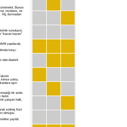
a üretmekti. Bunun
nut, rezidans, ne
dı. Hiç durmadan
isimle sunuluyor,
ine “kazan kazan”
r AVM yapılacak;
ltında karşı-
ı olan Atatürk
 Taksim
a kimse yoktu.
ıkanlara aşırı
mmadığı bir anda
 farklı
rle çatışan halk,
larak ezilmiş Kürt
rın olmuştu.
neline yayıldı.