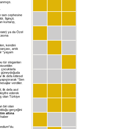
anmıştı.
.
in tam cephesine
. İlginçti.
an kurtarıp,
state
) ya da Özel
şkasına
den, kendini
parçası, artık
 bir “yaşam
bu tür sloganları
issettiler.
ş çocuklarla
an güneydoğuda
ilk defa kitlesel
 yapıştırarak “Sen
esajlar verdiler.
 ilk defa asıl
 deşifre ederek
ış olan Türkiye
 biri olan
olduğu gerçeğini
tim altına
 haber
edium
”du.