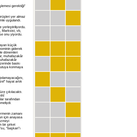
şlemesi gerektiği”
örüşleri yer almaz
imle uygulandı.
 yerleştiriliyordu.
, Marksist, vb,
ise onu yiyordu.
amayan küçük
onominin giderek
yle dönemleri
kâr, muhafazakâr
 muhafazakâr
üzerinde baskı
r kutuya konmaya
yapılamayacağını,
el” hayat artık
ze çıkılacaktı.
ihî
lar tarafından
meliydi.
vermenin zamanı
nun için anayasa
çözmeyi
n bir şirket
”su, “başkan”ı