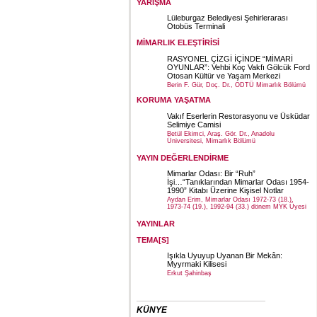
YARIŞMA
Lüleburgaz Belediyesi Şehirlerarası
Otobüs Terminali
MİMARLIK ELEŞTİRİSİ
RASYONEL ÇİZGİ İÇİNDE “MİMARİ
OYUNLAR”: Vehbi Koç Vakfı Gölcük Ford
Otosan Kültür ve Yaşam Merkezi
Berin F. Gür, Doç. Dr., ODTÜ Mimarlık Bölümü
KORUMA YAŞATMA
Vakıf Eserlerin Restorasyonu ve Üsküdar
Selimiye Camisi
Betül Ekimci, Araş. Gör. Dr., Anadolu
Üniversitesi, Mimarlık Bölümü
YAYIN DEĞERLENDİRME
Mimarlar Odası: Bir “Ruh”
İşi…“Tanıklarından Mimarlar Odası 1954-
1990” Kitabı Üzerine Kişisel Notlar
Aydan Erim, Mimarlar Odası 1972-73 (18.),
1973-74 (19.), 1992-94 (33.) dönem MYK Üyesi
YAYINLAR
TEMA[S]
Işıkla Uyuyup Uyanan Bir Mekân:
Myyrmaki Kilisesi
Erkut Şahinbaş
KÜNYE