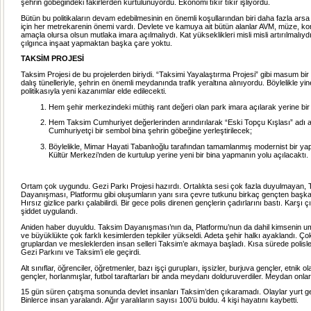
şehrin göbeğindeki fakirlerden kurtulunuyordu. Ekonomi tıkır tıkır işliyordu.
Bütün bu politikaların devam edebilmesinin en önemli koşullarından biri daha fazla ars
için her metrekarenin önemi vardı. Devlete ve kamuya ait bütün alanlar AVM, müze, ko
amaçla olursa olsun mutlaka imara açılmalıydı. Kat yükseklikleri misli misli artırılmalıy
çılgınca inşaat yapmaktan başka çare yoktu.
TAKSİM PROJESİ
Taksim Projesi de bu projelerden biriydi. “Taksimi Yayalaştırma Projesi” gibi masum bir 
dalış tünelleriyle, şehrin en önemli meydanında trafik yeraltına alınıyordu. Böylelikle y
politikasıyla yeni kazanımlar elde edilecekti.
Hem şehir merkezindeki müthiş rant değeri olan park imara açılarak yerine bi
Hem Taksim Cumhuriyet değerlerinden arındırılarak “Eski Topçu Kışlası” adı a
Cumhuriyetçi bir sembol bina şehrin göbeğine yerleştirilecek;
Böylelikle, Mimar Hayati Tabanlıoğlu tarafından tamamlanmış modernist bir yap
Kültür Merkezi’nden de kurtulup yerine yeni bir bina yapmanın yolu açılacaktı.
Ortam çok uygundu. Gezi Parkı Projesi hazırdı. Ortalıkta sesi çok fazla duyulmayan,
Dayanışması, Platformu gibi oluşumların yanı sıra çevre tutkunu birkaç gençten başk
Hırsız gizlice parkı çalabilirdi. Bir gece polis direnen gençlerin çadırlarını bastı. Karşı ç
şiddet uygulandı.
Aniden haber duyuldu. Taksim Dayanışması’nın da, Platformu’nun da dahil kimsenin u
ve büyüklükte çok farklı kesimlerden tepkiler yükseldi. Adeta şehir halkı ayaklandı. Çok
gruplardan ve mesleklerden insan selleri Taksim’e akmaya başladı. Kısa sürede polisle
Gezi Parkını ve Taksim’i ele geçirdi.
Alt sınıflar, öğrenciler, öğretmenler, bazı işçi gurupları, işsizler, burjuva gençler, etnik o
gençler, horlanmışlar, futbol taraftarları bir anda meydanı dolduruverdiler. Meydan onla
15 gün süren çatışma sonunda devlet insanları Taksim’den çıkaramadı. Olaylar yurt ge
Binlerce insan yaralandı. Ağır yaralıların sayısı 100’ü buldu. 4 kişi hayatını kaybetti.