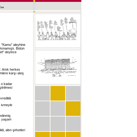
i, "Kamu" aleyhine
çıkmamıştı. Bütün
let" deyince
. Artık herkes
imlere karşı ateş
n o kadar
tirilmesi
.
vredildi.
 ivmeyle
 edinmiş
ak yaşam
i, altın şirketleri