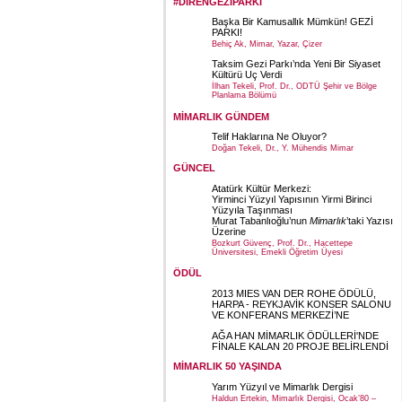
#DİRENGEZİPARKI
Başka Bir Kamusallık Mümkün! GEZİ
PARKI!
Behiç Ak, Mimar, Yazar, Çizer
Taksim Gezi Parkı’nda Yeni Bir Siyaset
Kültürü Uç Verdi
İlhan Tekeli, Prof. Dr., ODTÜ Şehir ve Bölge
Planlama Bölümü
MİMARLIK GÜNDEM
Telif Haklarına Ne Oluyor?
Doğan Tekeli, Dr., Y. Mühendis Mimar
GÜNCEL
Atatürk Kültür Merkezi:
Yirminci Yüzyıl Yapısının Yirmi Birinci
Yüzyıla Taşınması
Murat Tabanlıoğlu’nun
Mimarlık
’taki Yazısı
Üzerine
Bozkurt Güvenç, Prof. Dr., Hacettepe
Üniversitesi, Emekli Öğretim Üyesi
ÖDÜL
2013 MIES VAN DER ROHE ÖDÜLÜ,
HARPA - REYKJAVİK KONSER SALONU
VE KONFERANS MERKEZİ’NE
AĞA HAN MİMARLIK ÖDÜLLERİ'NDE
FİNALE KALAN 20 PROJE BELİRLENDİ
MİMARLIK 50 YAŞINDA
Yarım Yüzyıl ve Mimarlık Dergisi
Haldun Ertekin, Mimarlık Dergisi, Ocak’80 –