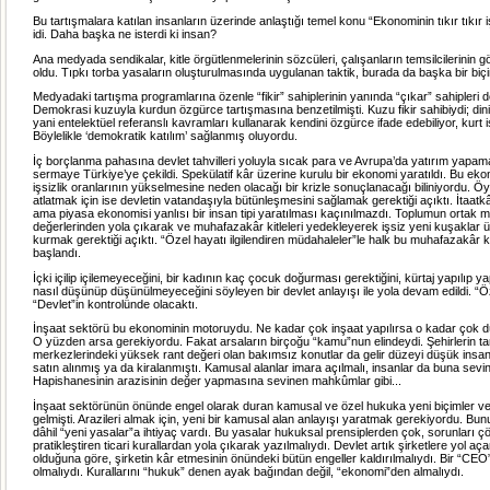
Bu tartışmalara katılan insanların üzerinde anlaştığı temel konu “Ekonominin tıkır tıkır i
idi. Daha başka ne isterdi ki insan?
Ana medyada sendikalar, kitle örgütlenmelerinin sözcüleri, çalışanların temsilcilerinin g
oldu. Tıpkı torba yasaların oluşturulmasında uygulanan taktik, burada da başka bir biç
Medyadaki tartışma programlarına özenle “fikir” sahiplerinin yanında “çıkar” sahipleri de
Demokrasi kuzuyla kurdun özgürce tartışmasına benzetilmişti. Kuzu fikir sahibiydi; dini
yani entelektüel referanslı kavramları kullanarak kendini özgürce ifade edebiliyor, kurt 
Böylelikle ‘demokratik katılım’ sağlanmış oluyordu.
İç borçlanma pahasına devlet tahvilleri yoluyla sıcak para ve Avrupa’da yatırım yap
sermaye Türkiye’ye çekildi. Spekülatif kâr üzerine kurulu bir ekonomi yaratıldı. Bu ek
işsizlik oranlarının yükselmesine neden olacağı bir krizle sonuçlanacağı biliniyordu. Ö
atlatmak için ise devletin vatandaşıyla bütünleşmesini sağlamak gerektiği açıktı. İtaat
ama piyasa ekonomisi yanlısı bir insan tipi yaratılması kaçınılmazdı. Toplumun ortak
değerlerinden yola çıkarak ve muhafazakâr kitleleri yedekleyerek işsiz yeni kuşaklar 
kurmak gerektiği açıktı. “Özel hayatı ilgilendiren müdahaleler”le halk bu muhafazakâ
başlandı.
İçki içilip içilemeyeceğini, bir kadının kaç çocuk doğurması gerektiğini, kürtaj yapılıp 
nasıl düşünüp düşünülmeyeceğini söyleyen bir devlet anlayışı ile yola devam edildi. “Öz
“Devlet”in kontrolünde olacaktı.
İnşaat sektörü bu ekonominin motoruydu. Ne kadar çok inşaat yapılırsa o kadar çok dü
O yüzden arsa gerekiyordu. Fakat arsaların birçoğu “kamu”nun elindeydi. Şehirlerin tar
merkezlerindeki yüksek rant değeri olan bakımsız konutlar da gelir düzeyi düşük insan
satın alınmış ya da kiralanmıştı. Kamusal alanlar imara açılmalı, insanlar da buna sevin
Hapishanesinin arazisinin değer yapmasına sevinen mahkûmlar gibi...
İnşaat sektörünün önünde engel olarak duran kamusal ve özel hukuka yeni biçimler 
gelmişti. Arazileri almak için, yeni bir kamusal alan anlayışı yaratmak gerekiyordu. Bu
dâhil “yeni yasalar”a ihtiyaç vardı. Bu yasalar hukuksal prensiplerden çok, sorunları 
pratikleştiren ticari kurallardan yola çıkarak yazılmalıydı. Devlet artık şirketlere yol aça
olduğuna göre, şirketin kâr etmesinin önündeki bütün engeller kaldırılmalıydı. Bir “CEO
olmalıydı. Kurallarını “hukuk” denen ayak bağından değil, “ekonomi”den almalıydı.