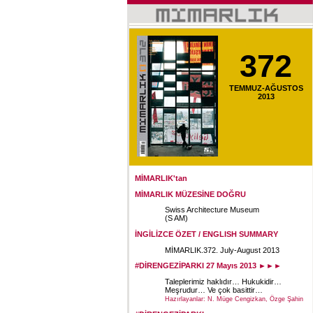
372
TEMMUZ-AĞUSTOS
2013
MİMARLIK'tan
MİMARLIK MÜZESİNE DOĞRU
Swiss Architecture Museum
(S AM)
İNGİLİZCE ÖZET / ENGLISH SUMMARY
MİMARLIK.372. July-August 2013
#DİRENGEZİPARKI 27 Mayıs 2013 ►►►
Taleplerimiz haklıdır… Hukukidir…
Meşrudur… Ve çok basittir…
Hazırlayanlar: N. Müge Cengizkan, Özge Şahin