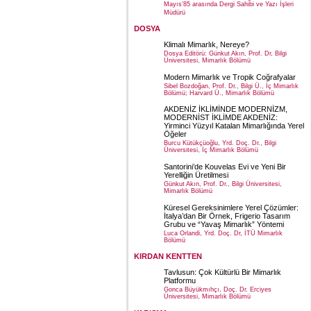
Mayıs’85 arasında Dergi Sahibi ve Yazı İşleri
Müdürü
DOSYA
Klimalı Mimarlık, Nereye?
Dosya Editörü: Günkut Akın, Prof. Dr, Bilgi
Üniversitesi, Mimarlık Bölümü
Modern Mimarlık ve Tropik Coğrafyalar
Sibel Bozdoğan, Prof. Dr., Bilgi Ü., İç Mimarlık
Bölümü; Harvard Ü., Mimarlık Bölümü
AKDENİZ İKLİMİNDE MODERNİZM,
MODERNİST İKLİMDE AKDENİZ:
Yirminci Yüzyıl Katalan Mimarlığında Yerel
Öğeler
Burcu Kütükçüoğlu, Yrd. Doç. Dr., Bilgi
Üniversitesi, İç Mimarlık Bölümü
Santorini’de Kouvelas Evi ve Yeni Bir
Yerelliğin Üretilmesi
Günkut Akın, Prof. Dr., Bilgi Üniversitesi,
Mimarlık Bölümü
Küresel Gereksinimlere Yerel Çözümler:
İtalya’dan Bir Örnek, Frigerio Tasarım
Grubu ve “Yavaş Mimarlık” Yöntemi
Luca Orlandi, Yrd. Doç. Dr, İTÜ Mimarlık
Bölümü
KIRDAN KENTTEN
Tavlusun: Çok Kültürlü Bir Mimarlık
Platformu
Gonca Büyükmıhçı, Doç. Dr. Erciyes
Üniversitesi, Mimarlık Bölümü