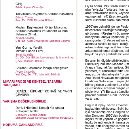
Giriş
Oysa henüz 1960’larda Yunan mi
Editör: Ayşen Ciravoğlu
olan “ekistiks” (
ekistics)
kavramı
araştırmalarında nüfus, kaynaklar
Tekvin’den Sisyphos’a Sıfırdan Başlamak
yapmaktadır. (4)
Ecumenopoli
Gürhan Tümer
sürdürülebilirlik olarak tanım
Prof. Dr., DEÜ Mimarlık Bölümü
1970’lere gelindiğinde ise Paolo 
Modern Başkentlerin Ortak Misyonu:
birleştirerek türettiği “
archology
Sıfırdan Başlamak ve Modern Ulusun
görüyoruz. (
Resim 4
) Bu proje
Sahnesi Olmak
kuzeyinde, dünya üzerindeki yıkı
Zeynep Uludağ
çalışıyordu. (5) Arcosanti’nin ko
Doç. Dr., Gazi Üniversitesi, Mimarlık Bölümü
alanında radikal bir katkı oldu
adlandırabileceğimiz 6 bin nüf
Yeni Gurna: Yerellik
arkasındaki temel düşünce, doğ
Mimar: Hasan Fethi
büyük bir yapı şeklinde bir kas
Serpil Özaloğlu
Dr. Öğr. Gör, Bilkent Üniversitesi, İç Mimarlık ve
Bu tavrı bir ölçüde sürüklediği 
Çevre Tasarımı Bölümü
Emirlikleri) bulunan Masdar. (
Re
Arapça “kaynak”tan geliyor. Güne
Sıfırdan Başlamak: İdea(l) Yerleşimler
yerleşim, sürdürülebilir sıfır kar
Ayşen Ciravoğlu
araçsız bir “duvarlı-şehir” proje
Yrd. Doç. Dr., YTÜ Mimarlık Bölümü
Abu Dhabi Havaalanı’nın gürül
Dhabi’nin Geleceğin Enerjisi Şir
MİMARİ PROJE VE KENTSEL TASARIM
bilikte şirketin yeni merkez ofis
YARIŞMASI
çevresindeki arazinin rüzgâr ve f
DENİZLİ HÜKÜMET KONAĞI VE YAKIN
söyleniyor. (7) Burada sözedile
ÇEVRESİ
projenin şimdiden Rem Koolhaas
yarar var.
YARIŞMA DEĞERLENDİRME
Bugün dünyayı saran çevresel t
Denizli Hükümet Konağı Yarışması
başladığını görüyoruz. Belki b
Kolokyum Notları
için planlanmış olan Dongtan adl
Derleyen: Zeynep Öktem
olan Dongtan, 1950’den bugüne
Mimarlar Odası Yarışmalar Komitesi Yürütücüsü
ölçekli tarım yapılan ve göçmen
İngiliz bir mühendislik firması o
KORUMA-CANLANDIRMA
yapan, sıfır enerji yapılardan o