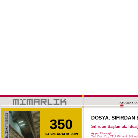
DOSYA: SIFIRDAN
350
Sıfırdan Başlamak: İdea(
Ayşen Ciravoğlu
KASIM-ARALIK 2009
Yrd. Doç. Dr., YTÜ Mimarlık Bölüm