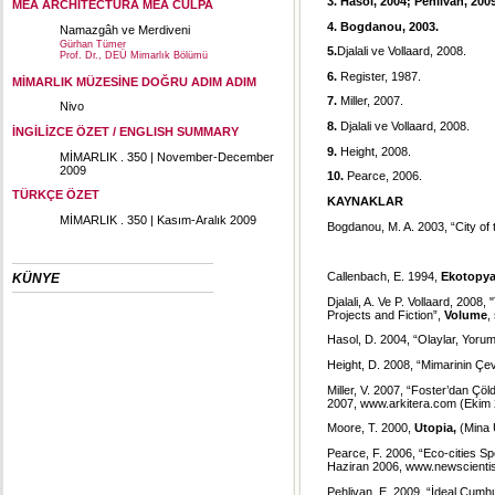
3.
Hasol, 2004; Pehlivan, 2009
MEA ARCHITECTURA MEA CULPA
4.
Bogdanou, 2003.
Namazgâh ve Merdiveni
Gürhan Tümer
5.
Djalali ve Vollaard, 2008.
Prof. Dr., DEÜ Mimarlık Bölümü
6.
Register, 1987.
MİMARLIK MÜZESİNE DOĞRU ADIM ADIM
7.
Miller, 2007.
Nivo
8.
Djalali ve Vollaard, 2008.
İNGİLİZCE ÖZET / ENGLISH SUMMARY
9.
Height, 2008.
MİMARLIK . 350 | November-December
2009
10.
Pearce, 2006.
TÜRKÇE ÖZET
KAYNAKLAR
MİMARLIK . 350 | Kasım-Aralık 2009
Bogdanou, M. A. 2003, “City of 
Callenbach, E. 1994,
Ekotopy
KÜNYE
Djalali, A. Ve P. Vollaard, 2008
Projects and Fiction”,
Volume
,
Hasol, D. 2004, “Olaylar, Yorum
Height, D. 2008, “Mimarinin Çe
Miller, V. 2007, “Foster’dan Çöl
2007,
www.arkitera.com
(Ekim 
Moore, T. 2000,
Utopia,
(Mina U
Pearce, F. 2006, “Eco-cities Sp
Haziran 2006, www.newscienti
Pehlivan, E. 2009, “İdeal Cumhur