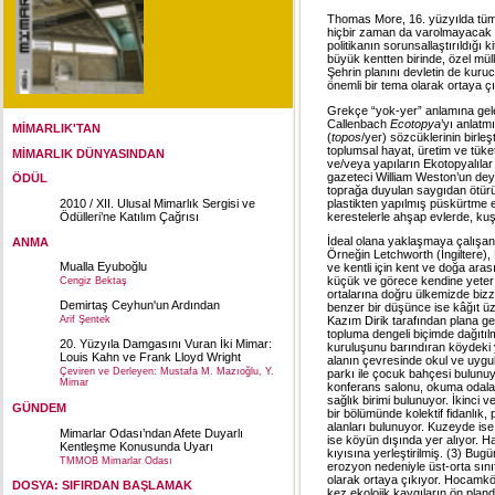
Thomas More, 16. yüzyılda tüm 
hiçbir zaman da varolmayacak “
politikanın sorunsallaştırıldığı 
büyük kentten birinde, özel mül
Şehrin planını devletin de kur
önemli bir tema olarak ortaya ç
Grekçe “yok-yer” anlamına ge
Callenbach
Ecotopya
’yı anlat
MİMARLIK'TAN
(
topos
/yer) sözcüklerinin birle
toplumsal hayat, üretim ve tüke
MİMARLIK DÜNYASINDAN
ve/veya yapıların Ekotopyalılar
gazeteci William Weston’un deyi
ÖDÜL
toprağa duyulan saygıdan ötürü
plastikten yapılmış püskürtme 
2010 / XII. Ulusal Mimarlık Sergisi ve
kerestelerle ahşap evlerde, k
Ödülleri’ne Katılım Çağrısı
İdeal olana yaklaşmaya çalış
ANMA
Örneğin Letchworth (İngiltere),
Mualla Eyuboğlu
ve kentli için kent ve doğa ara
küçük ve görece kendine yeter bi
Cengiz Bektaş
ortalarına doğru ülkemizde biz
Demirtaş Ceyhun'un Ardından
benzer bir düşünce ise kâğıt üz
Arif Şentek
Kazım Dirik tarafından plana ge
topluma dengeli biçimde dağıtıl
20. Yüzyıla Damgasını Vuran İki Mimar:
kuruluşunu barındıran köydeki y
Louis Kahn ve Frank Lloyd Wright
alanın çevresinde okul ve uygul
Çeviren ve Derleyen: Mustafa M. Mazıoğlu, Y.
parkı ile çocuk bahçesi bulunuy
Mimar
konferans salonu, okuma odaları
sağlık birimi bulunuyor. İkinci 
GÜNDEM
bir bölümünde kolektif fidanlık, 
alanları bulunuyor. Kuzeyde ise 
Mimarlar Odası’ndan Afete Duyarlı
ise köyün dışında yer alıyor. 
Kentleşme Konusunda Uyarı
kıyısına yerleştirilmiş. (3) Bu
TMMOB Mimarlar Odası
erozyon nedeniyle üst-orta sınıf
olarak ortaya çıkıyor. Hocamkö
DOSYA: SIFIRDAN BAŞLAMAK
kez ekolojik kaygıların ön plan