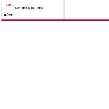
TEMA[S]
Gün Işığının İlkel Rotası
KÜNYE