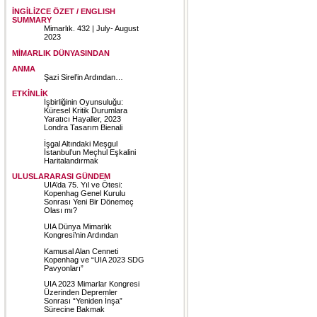
İNGİLİZCE ÖZET / ENGLISH
SUMMARY
Mimarlık. 432 | July- August
2023
MİMARLIK DÜNYASINDAN
ANMA
Şazi Sirel’in Ardından…
ETKİNLİK
İşbirliğinin Oyunsuluğu:
Küresel Kritik Durumlara
Yaratıcı Hayaller, 2023
Londra Tasarım Bienali
İşgal Altındaki Meşgul
İstanbul’un Meçhul Eşkalini
Haritalandırmak
ULUSLARARASI GÜNDEM
UIA’da 75. Yıl ve Ötesi:
Kopenhag Genel Kurulu
Sonrası Yeni Bir Dönemeç
Olası mı?
UIA Dünya Mimarlık
Kongresi’nin Ardından
Kamusal Alan Cenneti
Kopenhag ve “UIA 2023 SDG
Pavyonları”
UIA 2023 Mimarlar Kongresi
Üzerinden Depremler
Sonrası “Yeniden İnşa”
Sürecine Bakmak