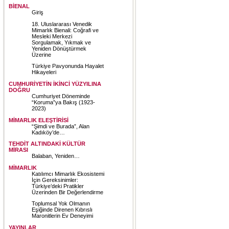
BİENAL
Giriş
18. Uluslararası Venedik
Mimarlık Bienali: Coğrafi ve
Mesleki Merkezi
Sorgulamak, Yıkmak ve
Yeniden Dönüştürmek
Üzerine
Türkiye Pavyonunda Hayalet
Hikayeleri
CUMHURİYETİN İKİNCİ YÜZYILINA
DOĞRU
Cumhuriyet Döneminde
“Koruma”ya Bakış (1923-
2023)
MİMARLIK ELEŞTİRİSİ
“Şimdi ve Burada”, Alan
Kadıköy’de…
TEHDİT ALTINDAKİ KÜLTÜR
MİRASI
Balaban, Yeniden…
MİMARLIK
Katılımcı Mimarlık Ekosistemi
İçin Gereksinimler:
Türkiye’deki Pratikler
Üzerinden Bir Değerlendirme
Toplumsal Yok Olmanın
Eşiğinde Direnen Kıbrıslı
Maronitlerin Ev Deneyimi
YAYINLAR