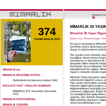
MİMARLIK 50 YAŞI
374
Mimarlık 50 Yaşın Olgun
Bülend Tuna, Mimarlık Dergisi, Tem
KASIM-ARALIK 2013
50 yaşını tamamlayan
Mimarlık
içerisinde sizlere aktarmaya çal
duygu ve düşüncelerimi sizlerl
Her şeyden önce mimarlık yayın
Geçtiğimiz dönem Anma Progra
hazırlanmış ve düzenlenen bir 
dergisinin ciltleri mimarlık küt
hizmetinde. Ayrıca Mimarlar Od
ulaşabilmesini de sağladı.
Mimar
MİMARLIK’tan
Sayar’ın mimarlık meslek örgütl
MİMARLIK MÜZESİNE DOĞRU
Mimarlar Odası’nda görev alanl
edinmesinin doğal bir sonucu ola
Netherlands Architecture Institute (NAI)
Yapı üretim sürecindeki sorunla
İNGİLİZCE ÖZET / ENGLISH SUMMARY
mimarlık eğitimi gibi konuların
değerlendirilmesi bütünlüğü içer
MİMARLIK 374. November-December
çıkmasını sağlamıştır. Bugün
M
2013
ve mesleğimizdeki gelişmelerin ç
ışığında, tıpkı
Arkitekt
dergisind
MİMARLIK DÜNYASINDAN
dijital anlamda ulaşmanın sağl
(www.mimarlikdergisi.com)
MİMARLIK GÜNDEM