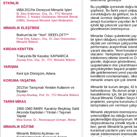
ETKİNLİK
Bu çeşitliliğin içerisinde doğru
IABA 2013’te Deneysel Mimarlık İşleri
şüphesiz. Bu farklı yayın yelpa
zorunluluğunu da getiriyor, bu bi
M. Ebru Erdönmez, Doç. Dr., YTÜ Mimarlık
Bölümü, 2. Antalya Uluslararası Mimarlık Bienali
olarak ücretsiz dağıtılması, yü
(IABA), Deneysel Mimarlık İşleri Moderatörü
amaçlı kurumların yayınları ile 
içinde ilgi çekecek yazıların yan
MİMARLIK ELEŞTİRİSİ
gözetilmesini önemsiyoruz.
Bodrum’da bir “Yeni”: REEFLOFT**
Mimarlar Odası şubelerinin yay
Pınar Dinç Kalaycı, Doç. Dr.,Gazi Üniversitesi,
bir işlevi olduğunu söyleyebili
Mimarlık Bölümü
ölçüde yer vermeye çalışıyorlar,
performansı araştırılmak istend
KIRDAN KENTTEN
yararlı olacaktır. Yerel konular
olacaktır. Yanlışlıkların gösteril
Trakya’da Bir Kasaba: KAYNARCA
irdelenmesi elbette önemli ve O
Zeynep Eres, Doç. Dr., İTÜ, Mimarlık Bölümü
güzelin, doğrunun gösterilmesi, 
uygulamaların öne çıkartılmasın
YARIŞMA
gerçekleştirilen başarılı proje
dile getirilememesi yerel yayınl
Kent için Dönüşüm, Adana
kendilerini sınırlamamaları, ülk
mimarlık ortamı için çok öneml
KORUMA-YAŞATMA
Mimarlık
bir kurum dergisi, 42 b
2013’ün Tartışmalı Yeniden Kullanım ve
bahsediyoruz. Bu durum proje ya
İhyaları
basabilmemiz için, bir jüri taraf
Zeynep Ahunbay, Prof. Dr., İTÜ Mimarlık Bölümü
Ulusal Mimarlık Ödülleri Seçici
projelerini, yarışma kurumunu 
TARİHİ MİRAS
tartışmalara yer vermeye çalış
1956-1960 İMARI: Karaköy-Beşiktaş Sahil
Mimarlık eleştirisini önemsiyo
Aksında Kaybolan / Yıkılan / Taşınan
yetersizliğinin bu olduğu kanı
Yapılar
geçilemediğini düşünüyorum. Mim
Mine Esmer, Dr., Restorasyon Uzmanı, Mimar
oluşturulmasına yönelik teşvik e
MİMARLIK EĞİTİMİ
beri, gerek
Mimarlık
’ta gerek ba
kuramsal yazıların yanı sıra yap
Mimarlık Bölümü Açılması ve
olarak irdelenmesini önemsedik.