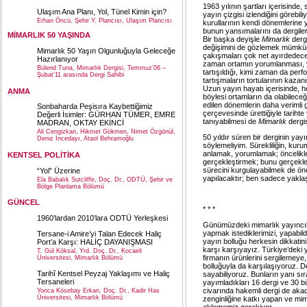
1963 yılının şartları içerisinde,
Ulaşım Ana Planı, Yol, Tünel Kimin için?
yayın çizgisi izlendiğini görebil
Erhan Öncü, Şehir Y. Plancısı, Ulaşım Plancısı
kurullarının kendi dönemlerine y
bunun yansımalarını da dergilerd
MİMARLIK 50 YAŞINDA
Bir başka deyişle
Mimarlık
dergi
değişimini de gözlemek mümkündü
Mimarlık 50 Yaşın Olgunluğuyla Geleceğe
çakışmaları çok net ayırdedecek
Hazırlanıyor
zaman ortamın yorumlanması, ya
Bülend Tuna, Mimarlık Dergisi, Temmuz’06 –
tartışıldığı, kimi zaman da pe
Şubat’11 arasında Dergi Sahibi
tartışmaların tortularının kazanı
Uzun yayın hayatı içerisinde, h
ANMA
böylesi ortamların da olabilec
edilen dönemlerin daha verimli
Sonbaharda Peşisıra Kaybettiğimiz
çerçevesinde ürettiğiyle tarihte 
Değerli İsimler: GÜRHAN TÜMER, EMRE
tanıyabilmesi de
Mimarlık
dergis
MADRAN, OKTAY EKİNCİ
Ali Cengizkan, Hikmet Gökmen, Nimet Özgönül,
50 yıldır süren bir derginin yay
Deniz İncedayı, Ataol Behramoğlu
söylemeliyim. Sürekliliğin, kur
anlamak, yorumlamak; öncelikler
KENTSEL POLİTİKA
gerçekleştirmek; bunu gerçekle
sürecini kurgulayabilmek de öne
“Yol” Üzerine
yapılacaktır; ben sadece yakl
Ela Babalık Sutcliffe, Doç. Dr., ODTÜ, Şehir ve
Bölge Planlama Bölümü
GÜNCEL
* * *
1960’lardan 2010’lara ODTÜ Yerleşkesi
Günümüzdeki mimarlık yayıncı
yapmak istediklerimizi, yapabil
Tersane-i Amire’yi Talan Edecek Haliç
yayın bolluğu herkesin dikkatini
Port’a Karşı: HALİÇ DAYANIŞMASI
karşı karşıyayız. Türkiye’deki
T. Gül Köksal, Yrd. Doç. Dr., Kocaeli
firmanın ürünlerini sergilemeye,
Üniversitesi, Mimarlık Bölümü
bolluğuyla da karşılaşıyoruz. D
Tarihî Kentsel Peyzaj Yaklaşımı ve Haliç
sayabiliyoruz. Bunların yanı sı
Tersaneleri
yayımladıkları 16 dergi ve 30 b
civarında hakemli dergi de aka
Yonca Kösebay Erkan, Doç. Dr., Kadir Has
Üniversitesi, Mimarlık Bölümü
zenginliğine katkı yapan ve mim
eklememiz gerekiyor.