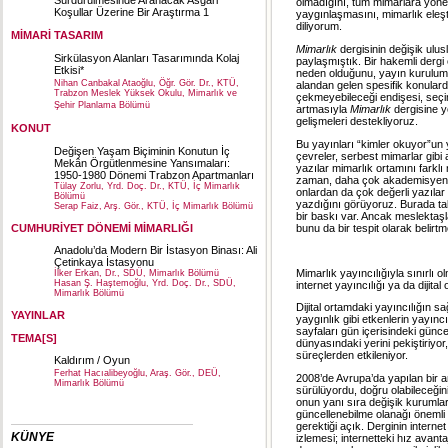
Sürdürülmesinde Aranacak Asgari
olmadığını, tüm mimarlara yöne
Koşullar Üzerine Bir Araştırma 1
yaygınlaşmasını, mimarlık eleşti
diliyorum.
MİMARİ TASARIM
Mimarlık
dergisinin değişik ulusl
Sirkülasyon Alanları Tasarımında Kolaj
paylaşmıştık. Bir hakemli derg
Etkisi*
neden olduğunu, yayın kurulumuz
Nihan Canbakal Ataoğlu, Öğr. Gör. Dr., KTÜ,
alandan gelen spesifik konulard
Trabzon Meslek Yüksek Okulu, Mimarlık ve
çekmeyebileceği endişesi, seçim
Şehir Planlama Bölümü
artmasıyla
Mimarlık
dergisine y
gelişmeleri destekliyoruz.
KONUT
Bu yayınları “kimler okuyor”un
Değişen Yaşam Biçiminin Konutun İç
çevreler, serbest mimarlar gibi a
Mekân Örgütlenmesine Yansımaları:
yazılar mimarlık ortamını farklı
1950-1980 Dönemi Trabzon Apartmanları
zaman, daha çok akademisyenler
Tülay Zorlu, Yrd. Doç. Dr., KTÜ, İç Mimarlık
onlardan da çok değerli yazıl
Bölümü
yazdığını görüyoruz. Burada tab
Serap Faiz, Arş. Gör., KTÜ, İç Mimarlık Bölümü
bir baskı var. Ancak meslektaşla
bunu da bir tespit olarak belirtm
CUMHURİYET DÖNEMİ MİMARLIĞI
Anadolu’da Modern Bir İstasyon Binası: Ali
Çetinkaya İstasyonu
Mimarlık yayıncılığıyla sınırlı 
İlker Erkan, Dr., SDÜ, Mimarlık Bölümü
Hasan Ş. Haştemoğlu, Yrd. Doç. Dr., SDÜ,
internet yayıncılığı ya da dijit
Mimarlık Bölümü
Dijital ortamdaki yayıncılığın s
YAYINLAR
yaygınlık gibi etkenlerin yayınc
sayfaları gün içerisindeki günce
TEMA[S]
dünyasındaki yerini pekiştiriyor
süreçlerden etkileniyor.
Kaldırım / Oyun
Ferhat Hacıalibeyoğlu, Araş. Gör., DEÜ,
2008’de Avrupa’da yapılan bir a
Mimarlık Bölümü
sürülüyordu, doğru olabileceği
onun yanı sıra değişik kurumları
güncellenebilme olanağı önemli bi
gerektiği açık. Derginin internet
KÜNYE
izlemesi; internetteki hız avant