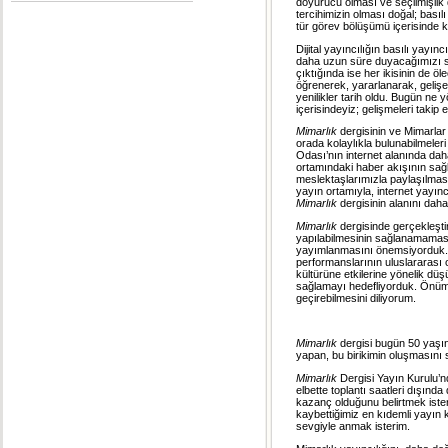
doyurucu olması ve seçilmişli
tercihimizin olması doğal; basılı 
tür görev bölüşümü içerisinde ke
Dijital yayıncılığın basılı yayı
daha uzun süre duyacağımızı söy
çıktığında ise her ikisinin de öl
öğrenerek, yararlanarak, geliş
yenilikler tarih oldu. Bugün ne 
içerisindeyiz; gelişmeleri taki
Mimarlık
dergisinin ve Mimarlar
orada kolaylıkla bulunabilmeleri
Odası’nın internet alanında dah
ortamındaki haber akışının sağla
meslektaşlarımızla paylaşılması
yayın ortamıyla, internet yayınc
Mimarlık
dergisinin alanını daha
Mimarlık
dergisinde gerçekleşti
yapılabilmesinin sağlanamamasıd
yayımlanmasını önemsiyorduk. 
performanslarının uluslararası 
kültürüne etkilerine yönelik düş
sağlamayı hedefliyorduk. Önüm
geçirebilmesini diliyorum.
Mimarlık
dergisi bugün 50 yaşını
yapan, bu birikimin oluşmasını
Mimarlık
Dergisi Yayın Kurulu’nd
elbette toplantı saatleri dışınd
kazanç olduğunu belirtmek ister
kaybettiğimiz en kıdemli yayın 
sevgiyle anmak isterim.