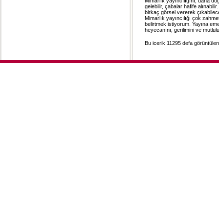
Mimarlık yayıncılığını, daha do
gelebilir, çabalar hafife alınab
birkaç görsel vererek çıkabilec
Mimarlık yayıncılığı çok zahmetli
belirtmek istiyorum. Yayına eme
heyecanını, gerilimini ve mutlu
Bu icerik 11295 defa görüntülenm