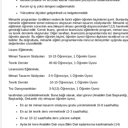
Kurum içi iş yükü dengesi sağlanmalıdır.
Yükseltme ölçütleri geliştirilmeli ve belgelenmelidir.
Mimarlık programları özellikleri nedeni ile farklı eğitim-öğretim biçimlerini içerir. Bunlar
mimarlık eğitimininin temel noktasını oluşturan mimari tasarım stüdyolarıdır. Mimarlık e
eğitiminin öğrenim sürecinin ana bileşeni olması gerektiği düşüncesinden”(12) hareket
gerektiği kabul edilir. Gerek lisans, gerekse lisansüstü eğitimlerde program, mimari tas
ve teorik derslerle oluşturulur. Diğer taraftan, lisansüstü programlarında tez danışmanlı
öğretim alanıdır. Bu eğitim-öğretim biçimi, öğretim üyesi-öğrenci ilişkisini niceliksel ve n
belirler. Bu doğrultuda, mimarlık eğitim programlarında mevcut deneyimler ışığında aşa
değerlerden sözedilebilir:
Lisans Eğitiminde,
Mimari Tasarım Stüdyoları 10-15 Öğrenciye, 1 Öğretim Üyesi
Teorik Dersler 45-60 Öğrenciye, 1 Öğretim Üyesi
Lisansüstü Eğitiminde,
Mimari Tasarım Stüdyoları 3-5 Öğrenciye, 1 Öğretim Üyesi
Teorik Dersler 10-15 Öğrenciye, 1 Öğretim Üyesi
Tez Danışmanlıkları 3-5(13) Öğrenciye, 1 Öğretim Üyesi
tarafından yürütülebilmektedir. Buna bağlı olarak, idari görevi (Anabilim Dalı Başkanlığı
Başkanlığı, Dekanlık vb) olmayan öğretim üyesi,
En az bir mimari tasarım stüdyosu grubu yürütmektedir (6-8 saat/hafta).
En az bir teorik ders vermektedir (2-3 saat/hafta).
En az 10-12 saat/hafta ders yüküne sahiptir.
Ayda bir kere Anabilim Dalı veya Bilim Dalı toplantısına katılmaktadır.(14)