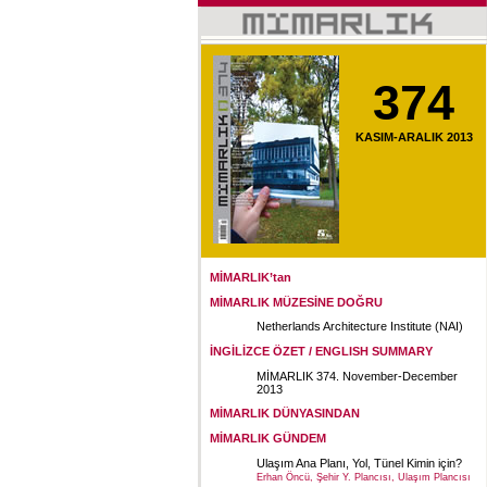
374
KASIM-ARALIK 2013
MİMARLIK’tan
MİMARLIK MÜZESİNE DOĞRU
Netherlands Architecture Institute (NAI)
İNGİLİZCE ÖZET / ENGLISH SUMMARY
MİMARLIK 374. November-December
2013
MİMARLIK DÜNYASINDAN
MİMARLIK GÜNDEM
Ulaşım Ana Planı, Yol, Tünel Kimin için?
Erhan Öncü, Şehir Y. Plancısı, Ulaşım Plancısı