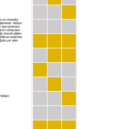
dan en önemlisi
ğitiminde “Atölye
le davranılması
arım stüdyoları
ğı önemli eğitim-
iteliksel anlamda
ğıda yer alan
, Bölüm