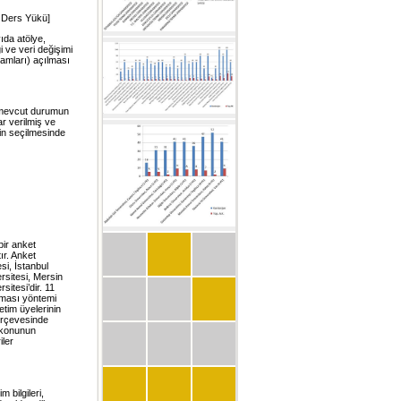
 Ders Yükü]
yıda atölye,
gi ve veri değişimi
ramları) açılması
i mevcut durumun
r verilmiş ve
in seçilmesinde
bir anket
ır. Anket
si, İstanbul
rsitesi, Mersin
itesi’dir. 11
anması yöntemi
etim üyelerinin
çerçevesinde
i konunun
iler
m bilgileri,