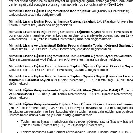
fiziksel ortam bilgileri ve ek alan ihtiyacı ile ilgili bilgileri içeren anket çalışması sonucu
veriler aşağıdaki sonuçları ortaya çıkarmaktadır, bu sonuçlara göre: (
Şekil 1-9
)
Mimarlık Lisans Eğitim Programlarında Kontenjanlar:
40 (Karabük Üniversitesi) - 
Üniversitesi) arasında değişmektedir.
Mimarlık Lisans Eğitim Programlarında Öğrenci Sayıları:
178 (Karabük Üniversitesi
Teknik Üniversitesi) arasında değişmektedir.
Mimarlık Lisansüstü Eğitim Programlarında Öğrenci Sayısı:
Mersin Üniversitesi’n
öğrencisi bulunmamakta olup, anket yapılan diğer üniversitelerde öğrenci sayıları 19 (
Üniversitesi) – 420 ( Yıldız Teknik Üniversitesi) arasında değişmektedir.
Mimarlık Lisans ve Lisansüstü Eğitim Programlarında Toplam Öğrenci Sayıları:
Üniversitesi) - 1297 (Yıldız Teknik Üniversitesi) arasında değişmektedir.
Mimarlık Lisans Eğitim Programlarında Tam Zamanlı Öğretim Üyesi ve Görevlisi
(Mersin Üniversitesi) – 64 (Yıldız Teknik Üniversitesi) arasında değişmektedir.
Mimarlık Lisans Eğitim Programlarında Toplam Öğretim Üyesi ve Görevlisi Sayıs
Üniversitesi) – 99 (Yıldız Teknik Üniversitesi) arasında değişmektedir.
Mimarlık Lisans Eğitim Programlarında Toplam Öğrenci Sayısı (Lisans ve Lisan
Akademik Personel Sayısı:
9,21 (Dicle Üniversitesi) – 19,02 (Orta Doğu Teknik Ünive
değişmektedir.
Mimarlık Eğitim Programlarında Toplam Derslik Alanı (Stüdyolar Dahil) / Öğrenci
ve Lisansüstü) :
1,22 m2 (Yıldız Teknik Üniversitesi) – 8,94 m2 (Mersin Üniversitesi)
değişmektedir.
Mimarlık Eğitim Programlarında Toplam Alan / Öğrenci Sayısı (Lisans ve Lisans
(Yıldız Teknik Üniversitesi) – 35,67 m2 (Dokuz Eylül Üniversitesi) arasında değişmekt
ile Uludağ Üniversiteleri merkezî kütüphanelerini toplam alana dahil ettikleri için bu değe
üniversitelere oranla oldukça yüksek çıktığı görülmektedir.
Toplam mimari tasarım stüdyosu alanı / toplam öğrenci sayısı (lisans + lisans
(Yıldız Teknik Üniversitesi) - 6,1 m2 (Maltepe Üniversitesi)
Toplam sergileme alanı/ toplam öğrenci sayısı (lisans + lisansüstü): 0,08 m2 