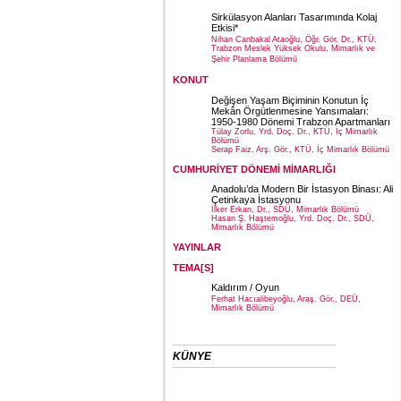
Sirkülasyon Alanları Tasarımında Kolaj
Etkisi*
Nihan Canbakal Ataoğlu, Öğr. Gör. Dr., KTÜ,
Trabzon Meslek Yüksek Okulu, Mimarlık ve
Şehir Planlama Bölümü
KONUT
Değişen Yaşam Biçiminin Konutun İç
Mekân Örgütlenmesine Yansımaları:
1950-1980 Dönemi Trabzon Apartmanları
Tülay Zorlu, Yrd. Doç. Dr., KTÜ, İç Mimarlık
Bölümü
Serap Faiz, Arş. Gör., KTÜ, İç Mimarlık Bölümü
CUMHURİYET DÖNEMİ MİMARLIĞI
Anadolu’da Modern Bir İstasyon Binası: Ali
Çetinkaya İstasyonu
İlker Erkan, Dr., SDÜ, Mimarlık Bölümü
Hasan Ş. Haştemoğlu, Yrd. Doç. Dr., SDÜ,
Mimarlık Bölümü
YAYINLAR
TEMA[S]
Kaldırım / Oyun
Ferhat Hacıalibeyoğlu, Araş. Gör., DEÜ,
Mimarlık Bölümü
KÜNYE