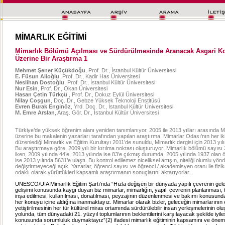
MİMARLIK EĞİTİMİ
Mimarlık Bölümü Açılması ve Sürdürülmesinde Aranacak Asgari Ko
Üzerine Bir Araştırma 1
Mehmet Şener Küçükdoğu
, Prof. Dr., İstanbul Kültür Üniversitesi
E. Füsun Alioğlu
, Prof. Dr., Kadir Has Üniversitesi
Neslihan Dostoğlu
, Prof. Dr., İstanbul Kültür Üniversitesi
Nur Esin
, Prof. Dr., Okan Üniversitesi
Hasan Çetin Türkçü
, Prof. Dr., Dokuz Eylül Üniversitesi
Nilay Coşgun
, Doç. Dr., Gebze Yüksek Teknoloji Enstitüsü
Evren Burak Enginöz
, Yrd. Doç. Dr., İstanbul Kültür Üniversitesi
M. Emre Arslan
, Araş. Gör. Dr., İstanbul Kültür Üniversitesi
Türkiye’de yüksek öğrenim alanı yeniden tanımlanıyor. 2005 ile 2013 yılları arasında M
üzerine bu makalenin yazarları tarafından yapılan araştırma, Mimarlar Odası’nın her iki 
düzenlediği Mimarlık ve Eğitim Kurultayı 2011’de sunuldu, Mimarlık dergisi için 2013 yıl
Bu araştırmaya göre, 2009 yılı bir kırılma noktası oluşturuyor: Mimarlık bölümü sayısı 
iken, 2009 yılında 44’e, 2013 yılında ise 83’e çıkmış durumda. 2005 yılında 1937 olan 
ise 2013 yılında 5631’e ulaştı. Bu kontrol edilemez niceliksel artışın, niteliği olumlu yön
değiştirmeyeceği açık. Yazarlar, öğrenci sayısı ve öğrenci / akademisyen oranı ile fizi
odaklı olarak yürüttükleri kapsamlı araştırmanın sonuçlarını aktarıyorlar.
UNESCO/UIA Mimarlık Eğitim Şartı’nda “Hızla değişen bir dünyada yapılı çevrenin gelec
gelişimi konusunda kaygı duyan biz mimarlar, mimarlığın, yapılı çevrenin planlanması,
inşa edilmesi, kullanılması, donatılması, peyzajının düzenlenmesi ve bakımı konusunda 
her konuyu içine aldığına inanmaktayız. Mimarlar olarak bizler, geleceğin mimarlarının e
yetiştirilmesinin her tür kültürel miras ortamında sürdürülebilir insan yerleşmelerinin ol
yolunda, tüm dünyadaki 21. yüzyıl toplumlarının beklentilerini karşılayacak şekilde iyileş
konusunda sorumluluk duymaktayız”(2) ifadesi mimarlık eğitiminin kapsamını ve önemi