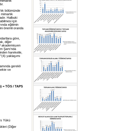
 mimarlık
ır.
rlık bölümünde
, mimarlık
adır. Halbuki
abilmesi için
rında eğitimin
rini önemli oranda
ndartlara göre,
ak, diğer
i / akademisyen
im Şartı’nda
inden hareketle,
r”(4) yaklaşımı
samında gerekli
tmekte ve
S) = TÖS / TAPS
rs Yükü
kleri (Diğer