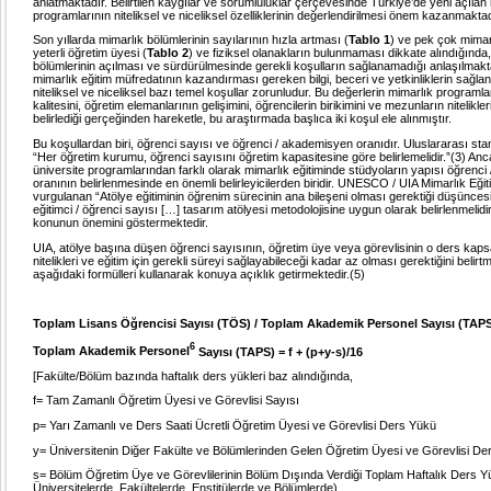
anlatmaktadır. Belirtilen kaygılar ve sorumluluklar çerçevesinde Türkiye’de yeni açılan
programlarının niteliksel ve niceliksel özelliklerinin değerlendirilmesi önem kazanmaktad
Son yıllarda mimarlık bölümlerinin sayılarının hızla artması (
Tablo 1
) ve pek çok mima
yeterli öğretim üyesi (
Tablo 2
) ve fiziksel olanakların bulunmaması dikkate alındığında
bölümlerinin açılması ve sürdürülmesinde gerekli koşulların sağlanamadığı anlaşılmakt
mimarlık eğitim müfredatının kazandırması gereken bilgi, beceri ve yetkinliklerin sağlan
niteliksel ve niceliksel bazı temel koşullar zorunludur. Bu değerlerin mimarlık programla
kalitesini, öğretim elemanlarının gelişimini, öğrencilerin birikimini ve mezunların nitelikle
belirlediği gerçeğinden hareketle, bu araştırmada başlıca iki koşul ele alınmıştır.
Bu koşullardan biri, öğrenci sayısı ve öğrenci / akademisyen oranıdır. Uluslararası sta
“Her öğretim kurumu, öğrenci sayısını öğretim kapasitesine göre belirlemelidir.”(3) Anc
üniversite programlarından farklı olarak mimarlık eğitiminde stüdyoların yapısı öğrenc
oranının belirlenmesinde en önemli belirleyicilerden biridir. UNESCO / UIA Mimarlık Eğit
vurgulanan “Atölye eğitiminin öğrenim sürecinin ana bileşeni olması gerektiği düşünces
eğitimci / öğrenci sayısı […] tasarım atölyesi metodolojisine uygun olarak belirlenmelidi
konunun önemini göstermektedir.
UIA, atölye başına düşen öğrenci sayısının, öğretim üye veya görevlisinin o ders kap
nitelikleri ve eğitim için gerekli süreyi sağlayabileceği kadar az olması gerektiğini belir
aşağıdaki formülleri kullanarak konuya açıklık getirmektedir.(5)
Toplam Lisans Öğrencisi Sayısı (TÖS) / Toplam Akademik Personel Sayısı (TAP
6
Toplam Akademik Personel
Sayısı (TAPS) = f + (p+y-s)/16
[Fakülte/Bölüm bazında haftalık ders yükleri baz alındığında,
f= Tam Zamanlı Öğretim Üyesi ve Görevlisi Sayısı
p= Yarı Zamanlı ve Ders Saati Ücretli Öğretim Üyesi ve Görevlisi Ders Yükü
y= Üniversitenin Diğer Fakülte ve Bölümlerinden Gelen Öğretim Üyesi ve Görevlisi De
s= Bölüm Öğretim Üye ve Görevlilerinin Bölüm Dışında Verdiği Toplam Haftalık Ders Yü
Üniversitelerde, Fakültelerde, Enstitülerde ve Bölümlerde)