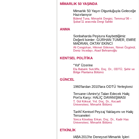
MİMARLIK 50 YAŞINDA
Mimarlık 50 Yaşın Olgunluğuyla Geleceğe
Hazırlanıyor
Bülend Tuna, Mimarlık Dergisi, Temmuz’06 –
Şubat’11 arasında Dergi Sahibi
ANMA
Sonbaharda Peşisıra Kaybettiğimiz
Değerli İsimler: GÜRHAN TÜMER, EMRE
MADRAN, OKTAY EKİNCİ
Ali Cengizkan, Hikmet Gökmen, Nimet Özgönül,
Deniz İncedayı, Ataol Behramoğlu
KENTSEL POLİTİKA
“Yol” Üzerine
Ela Babalık Sutcliffe, Doç. Dr., ODTÜ, Şehir ve
Bölge Planlama Bölümü
GÜNCEL
1960’lardan 2010’lara ODTÜ Yerleşkesi
Tersane-i Amire’yi Talan Edecek Haliç
Port’a Karşı: HALİÇ DAYANIŞMASI
T. Gül Köksal, Yrd. Doç. Dr., Kocaeli
Üniversitesi, Mimarlık Bölümü
Tarihî Kentsel Peyzaj Yaklaşımı ve Haliç
Tersaneleri
Yonca Kösebay Erkan, Doç. Dr., Kadir Has
Üniversitesi, Mimarlık Bölümü
ETKİNLİK
IABA 2013’te Deneysel Mimarlık İşleri