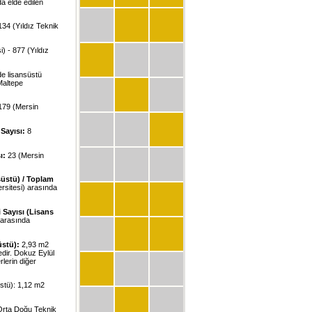
nda elde edilen
134 (Yıldız Teknik
) - 877 (Yıldız
de lisansüstü
Maltepe
179 (Mersin
 Sayısı:
8
ı:
23 (Mersin
süstü) / Toplam
rsitesi) arasında
 Sayısı (Lisans
 arasında
üstü):
2,93 m2
edir. Dokuz Eylül
rlerin diğer
üstü): 1,12 m2
(Orta Doğu Teknik