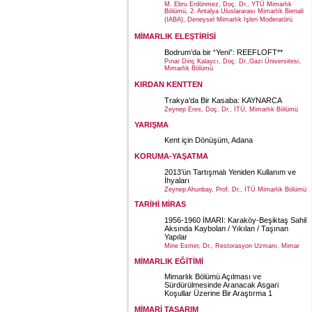
M. Ebru Erdönmez, Doç. Dr., YTÜ Mimarlık
Bölümü, 2. Antalya Uluslararası Mimarlık Bienali
(IABA), Deneysel Mimarlık İşleri Moderatörü
MİMARLIK ELEŞTİRİSİ
Bodrum’da bir “Yeni”: REEFLOFT**
Pınar Dinç Kalaycı, Doç. Dr.,Gazi Üniversitesi,
Mimarlık Bölümü
KIRDAN KENTTEN
Trakya’da Bir Kasaba: KAYNARCA
Zeynep Eres, Doç. Dr., İTÜ, Mimarlık Bölümü
YARIŞMA
Kent için Dönüşüm, Adana
KORUMA-YAŞATMA
2013’ün Tartışmalı Yeniden Kullanım ve
İhyaları
Zeynep Ahunbay, Prof. Dr., İTÜ Mimarlık Bölümü
TARİHİ MİRAS
1956-1960 İMARI: Karaköy-Beşiktaş Sahil
Aksında Kaybolan / Yıkılan / Taşınan
Yapılar
Mine Esmer, Dr., Restorasyon Uzmanı, Mimar
MİMARLIK EĞİTİMİ
Mimarlık Bölümü Açılması ve
Sürdürülmesinde Aranacak Asgari
Koşullar Üzerine Bir Araştırma 1
MİMARİ TASARIM