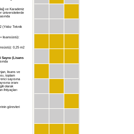
udağ ve Karadeniz
r üniversitelerde
rasında
2 (Yıldız Teknik
 + lisansüstü):
sansüstü): 0,25 m2
 Sayısı (Lisans
asında
njan, lisans ve
ısı, toplam
renci sayısına
ayısına oranı
ili olarak
n ihtiyaçları
inin görevleri