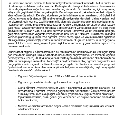
Bir üniversite, tanımı nedeni ile tüm bu faaliyetleri barındırmakla birlikte, bütün bunların
akademisyenin bilimsel çalışmalarıdır. Bu bağlamda, hangi statüde olursa olsun akade
bilimsel çalışmalara yoğunlaşması temel amaç olmalıdır. Bu temel amaç için araştırma, 
atölye gibi çeşitli etkinlikler gerçekleştirilir. Buna koşut olarak, akademisyenlerin diğer ö
alanı eğitim-öğretimdir. Dersler, akademisyenlerin bilimsel araştırmalarını, görüşlerini, 
doğrudan yansıttığı alandır. Bilimsel ve teknojik gelişmeler, derslerin daima yenilenmesi
gerektirmektedir. Ayrıca, özellikle mimarlık alanında akademisyenlerin içinde bulunması
faaliyetlerden biri de mesleki uygulamalardır. Gerek yarışmalar, gerekse uygulamaya y
çalışmaları akademisyenlerin kuramsal yapılanmalarını yansıtabilecekleri ve geliştirebil
faaliyetlerdir. Bunların yanı sıra idari görevler, çeşitli komisyon ve jüri üyelikleri, danışma
çalışmalar ünversiter yaşamın vazgeçilemez unsurlarıdır. Nitekim uluslararası mimarlık
yeniden planlandığı günümüzde öğretim üyeleri “Araştırma ve yayın mimarlık eğitimciler
etkinliği olarak görülmeli”(8) ifadesi ile tanımlanmakta, “Öğretim kadrosunun özgeçmişl
yükümlülükleri, araştırma, yayın, toplum ilişkileri ve mesleki uygulama dahil öğretim dışı 
önemsenmektedir.
Uluslararası mimarlık eğitimi ortamının bu tanımlamaları benimseyen bir yaklaşım için
görülmektedir. Örneğin, ülkeler arasında hareketliliği sağlayabilmek ve mimarlık eğitiminin
denkleştirmek üzere, 2008 yılında yedi akreditasyon ajansı tarafından “Canberra Accor
(10) Bu antlaşmaya imza atan ülkelerin(11) paylaştıkları özellik, öğretim programlarının y
bu çeşitlilik içinde asgari koşulları oluşturma gereğidir. Bu ülkeler için mimarlık progra
üyelerinin durumunun tanımlanmasına yönelik belgeler incelendiğinde, başlıca aşağıdaki
önerilerin ele alındığı görülmektedir:
Öğrenci / öğretim üyesi oranı 12/1 ve 14/1 olarak kabul edilebilir.
Öğretim üyesi nitelik ölçütleri geliştirilmeli ve belgelenmelidir.
Genç öğretim üyelerinin “kariyer yolları” planlanmalı ve geliştirme olanakları s
(Programdaki öğretim üyelerine çeşitli burslar, “
sabbatical
” yoluyla veya ücret
süreli ayrılma, mesleki gelişim için pratik yapabilecek uygun zaman bulabilme,
toplantılara katılma, arazi gezisi gibi yeni beceri ve bilgi ile donanma olanakla
beklenmektedir.)
Meslek ve disiplin tarafından değer verilen alanlarda araştırmaları fark edilmeli
ödüllendirilmelidir.
Mesleki pratikte ve tercihan liderlik rolündeki pozisyonu ödüllendirilmelidir.