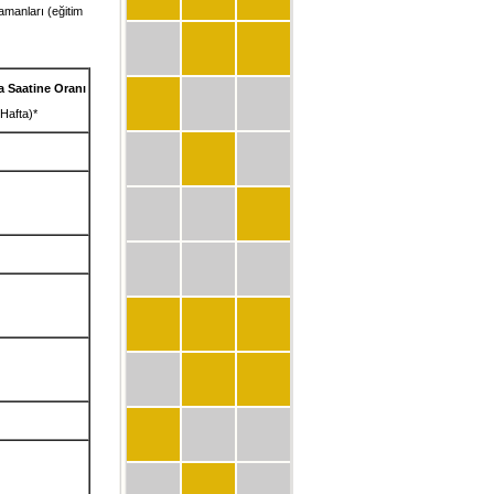
amanları (eğitim
 Saatine Oranı
Hafta)*