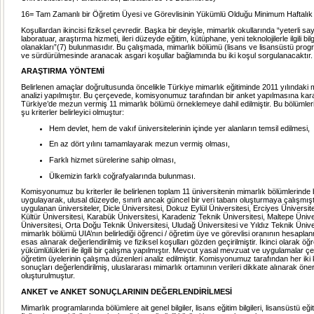
16= Tam Zamanlı bir Öğretim Üyesi ve Görevlisinin Yükümlü Olduğu Minimum Haftalık
Koşullardan ikincisi fiziksel çevredir. Başka bir deyişle, mimarlık okullarında “yeterli sa
laboratuar, araştırma hizmeti, ileri düzeyde eğitim, kütüphane, yeni teknolojilerle ilgili bil
olanakları”(7) bulunmasıdır. Bu çalışmada, mimarlık bölümü (lisans ve lisansüstü prog
ve sürdürülmesinde aranacak asgari koşullar bağlamında
bu iki koşul sorgulanacaktır.
ARAŞTIRMA YÖNTEMİ
Belirlenen amaçlar doğrultusunda öncelikle Türkiye mimarlık eğitiminde 2011 yılındak
analizi yapılmıştır. Bu çerçevede, komisyonumuz tarafından bir anket yapılmasına kara
Türkiye’de mezun vermiş 11 mimarlık bölümü örneklemeye dahil edilmiştir. Bu bölümler
şu kriterler belirleyici olmuştur:
Hem devlet, hem de vakıf üniversitelerinin içinde yer alanların temsil edilmesi,
En az dört yılını tamamlayarak mezun vermiş olması,
Farklı hizmet sürelerine sahip olması,
Ülkemizin farklı coğrafyalarında bulunması.
Komisyonumuz bu kriterler ile belirlenen toplam 11 üniversitenin mimarlık bölümlerinde 
uygulayarak, ulusal düzeyde, sınırlı ancak güncel bir veri tabanı oluşturmaya çalışmışt
uygulanan üniversiteler, Dicle Üniversitesi, Dokuz Eylül Üniversitesi, Erciyes Üniversite
Kültür Üniversitesi, Karabük Üniversitesi, Karadeniz Teknik Üniversitesi, Maltepe Ünive
Üniversitesi, Orta Doğu Teknik Üniversitesi, Uludağ Üniversitesi ve Yıldız Teknik Ünivers
mimarlık bölümü UIA’nın belirlediği öğrenci / öğretim üye ve görevlisi oranının hesapl
esas alınarak değerlendirilmiş ve fiziksel koşulları gözden geçirilmiştir. İkinci olarak öğr
yükümlülükleri ile ilgili bir çalışma yapılmıştır. Mevcut yasal mevzuat ve uygulamalar 
öğretim üyelerinin çalışma düzenleri analiz edilmiştir. Komisyonumuz tarafından her ik
sonuçları değerlendirilmiş, uluslararası mimarlık ortamının verileri dikkate alınarak öner
oluşturulmuştur.
ANKET ve ANKET SONUÇLARININ DEĞERLENDİRİLMESİ
Mimarlık programlarında bölümlere ait genel bilgiler, lisans eğitim bilgileri, lisansüstü eğiti