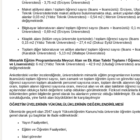
Üniversitesi) - 3,75 m2 (Erciyes Üniversitesi)
Maket atölyesi alanı / toplam öğrenci sayısı (lisans + lisansüstü): Erciyes, Ul
Teknik Üniversitelerinde maket atölyesi bulunmamakta olup, anket yapılan diğe
alanlar 0,03 m2 (Yıldız Teknik Üniversitesi) – 0,54 m2 ( Mersin Üniversitesi) a
değişmektedir.
Bilgisayar laboratuvarı alanı/ toplam öğrenci sayısı (lisans + lisansüstü): 0,1 m
Üniversitesi) - 0,69 m2 (Erciyes Üniversitesi)
Kitaplık alanı (bölüm veya üniversite içerisinde) / toplam öğrenci sayısı (lisans
0,15 m2 (Yıldız Teknik Üniversitesi) – 27,4 m2 (Dokuz Eylül Üniversitesi)
Toplam diğer laboratuvar ve atölye alanları/ toplam öğrenci sayısı (lisans + li
(Karabük Üniversitesi) - 5,13 m2 (Maltepe Üniversitesi)
Mimarlık Eğitim Programlarında Mevcut Alan ve Ek Alan Talebi Toplamı / Öğrenci
ve Lisansüstü):
6 m2 (Yıldız Teknik Üniversitesi) – 42.9 m2 (Uludağ Üniversitesi) ar
değişmektedir.
Anketlerdeki veriler incelendiğinde, üniversitelerin mimarlık eğitim programlarının konte
lisansüstü toplam öğrenci sayısı, tam zamanlı ve toplam öğretim üyesi ve görevlisi say
öğrenci sayısının toplam akademik personel sayısına oranı, toplam derslik alanının öğ
oranı, toplam alanın öğrenci sayısına oranı, mevcut alan ve ek alan talebinin öğrenci s
açılarından oldukça farklı değerlere sahip oldukları görülmektedir. Fiziksel mekânlarla ilg
bölümlerden gelen bilgilerde genel olarak bu alanların yetersiz olduğu bildirilmiştir. Ek ala
sorulduğunda, yine farklı alan büyüklükleri ile karşılaşılmıştır
ÖĞRETİM ÜYELERİNİN YÜKÜMLÜLÜKLERİNİN DEĞERLENDİRİLMESİ
Ülkemizde geçerli olan 2547 sayılı Yükseköğretim Kanunu’nda üniversite öğretim üyeler
genel olarak şu başlıklar ile ifade edilmektedir:
Yayın Faaliyetleri,
Eğitim ve Öğretim Faaliyetleri,
İdari görevler