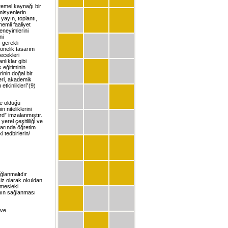
 temel kaynağı bir
misyenlerin
yayın, toplantı,
nemli faaliyet
deneyimlerini
ni
 gerekli
önelik tasarım
ecekleri
nlıklar gibi
 eğitiminin
inin doğal bir
eri, akademik
etkinlikleri”(9)
de olduğu
 niteliklerini
d” imzalanmıştır.
erel çeşitliliği ve
mlarında öğretim
 tedbirlerin/
ağlanmalıdır
siz olarak okuldan
 mesleki
rının sağlanması
 ve