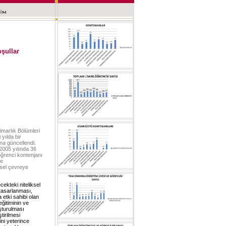
şullar
imarlık Bölümleri
yılda bir
ına güncellendi.
2005 yılında 36
öğrenci kontenjanı
de
ksel çevreye
ekteki niteliksel
 tasarlanması,
etki sahibi olan
ğitiminin ve
uşturulması
tirilmesi
ni yeterince