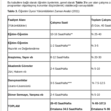
Bu kabullere bağlı olarak öğretim üyelerinin, genel olarak
Tablo 3
’te yer alan çalışma z
programları olgunlaşmış kurumlar düşünülerek) olabileceği varsayılabilir:
Tablo 3.
Öğretim Üyesi Yükümlülükleri Zaman Analizi (2011)
Faaliyet Alanı
Toplam Çalışma
Çalışma Saati
(Yükümlülükler)
(5 Gün, 40 Saat/
Eğitim-Öğretim
10-16 Saat/Hafta**
% 25-40
Eğitim-Öğretim
1-2 Saat/Hafta***
% 3-5
Hazırlık ve Değerlendirme
Araştırma, Yayın vb
8-12 Saat/Hafta
% 20-30
Akademik Görevler
2-4 Saat/Hafta
% 5-10
Jüri, Hakem vb
Danışmanlıklar
3-5 Saat/Hafta****
% 7.5-12.5
Lisans+Lisansüstü
Döner Sermaye, Yarışma vb
2-4 Saat/Hafta
% 5-10
26-43
Saat/Hafta
% 65-107,5
TOPLAM
Ortalama 34.5 Saat/Hafta
Ortalama % 86