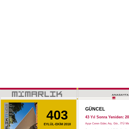
GÜNCEL
403
43 Yıl Sonra Yeniden: 20
Ayşe Ceren Güler, Arş. Gör., İTÜ M
EYLÜL-EKİM 2018