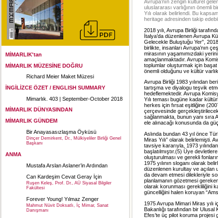
Avrupa’nın zengin kültürel gele
uluslararası varlığının önemli 
Yılı olarak belirlendi. Bu kapsam
heritage adresinden takip edebili
2018 yılı, Avrupa Birliği tarafın
İtalya’da düzenlenen Avrupa Kül
Gelecekle Buluştuğu Yer”, 2018 y
birlikte, insanları Avrupa’nın çe
mirasının yaşamımızdaki yerin
MİMARLIK'tan
amaçlanmaktadır. Avrupa Komis
toplumlar oluşturmak için başat b
MİMARLIK MÜZESİNE DOĞRU
önemli olduğunu ve kültür varlık
Richard Meier Maket Müzesi
Avrupa Birliği 1983 yılından beri
İNGİLİZCE ÖZET / ENGLISH SUMMARY
tartışma ve diyalogu teşvik etme
hedeflemektedir. Avrupa Komisy
Mimarlık. 403 | September-October 2018
Yılı teması bugüne kadar kültürl
herkes için fırsat eşitliğine (20
MİMARLIK DÜNYASINDAN
çerçevesinde gerçekleştirilecek
sağlanmakta, bunun yanı sıra Av
MİMARLIK GÜNDEM
ele alınacağı konusunda da güçl
Bir Anayasasızlaşma Öyküsü
Aslında bundan 43 yıl önce Tür
Dinçer Demirkent, Dr., Mülkiyeliler Birliği Genel
Miras Yılı” olarak belirlemişti.
Başkanı
tavsiye kararıyla, 1973 yılında
başlatılmıştır.(5) Üye devletle
ANMA
oluşturulması ve gerekli fonlar
1975 yılının sloganı olarak bel
Mustafa Arslan Aslaner’in Ardından
düzenlenen kurultay ve açılan u
da devam etmesi dilekleriyle so
Can Kardeşim Cevat Geray İçin
planlamanın gözetmesi gereken k
Ruşen Keleş, Prof. Dr., AÜ Siyasal Bilgiler
olarak korunması gerekliliğini
Fakültesi
güncelliğini halen koruyan “Ams
Forever Young! Yılmaz Zenger
1975 Avrupa Mimari Miras yılı i
Mahmut Nüvit Doksatlı, İç Mimar, Sanat
Bakanlığı tarafından bir Ulusal 
Danışmanı
Efes’te üç pilot koruma projesi 