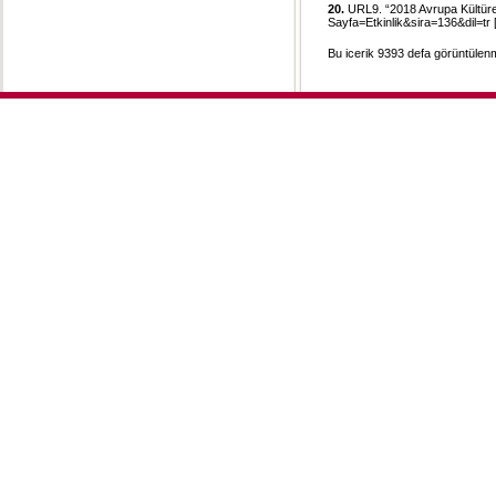
20.
URL9. “2018 Avrupa Kültürel 
Sayfa=Etkinlik&sira=136&dil=tr
[
Bu icerik 9393 defa görüntülenmi