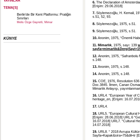
YAYINLAR
6.
The Declaration of Amsterd
[Erişim: 29.06.2018]
TEMA[S]
7.
Söylemezoğlu, H. Kemali, 19
Berlin’de Bir Kent Platformu: Pratiğin
s.51, 52, 93.
Sınırları
Melis Özge Gayretli, Mimar
8.
Söylemezoğlu, 1975, s.51.
9.
Söylemezoğlu, 1975, s.51.
10.
Anonim, 1975, “Önemli Habe
KÜNYE
11. Mimarlık
, 1975, sayı: 139
w
sayfa=mimarlik&DergiSayi=1
12.
Anonim, 1975, “Safranbolu M
s.148.
13.
Anonim, 1975, s.148.
14.
Anonim, 1975, s.148.
15.
COE, 1976, Resolution 636 on
Doc.3845. İlmen, Canan Osmanağ
Mimarlık Anlayışı, yayımlanmamı
16.
URL4. “European Year of Cul
heritage_en
, [Erişim: 16.07.201
17.
URL4.
18.
URL5. “European Cultural H
[Erişim: 28.06.2018] URL.6 “Ge
16.07.2018] URL7. “Cultural He
14.07.2018]
19.
URL8. “ 2018 Avrupa Kültürel
Sayfa=Kapak&sira=75&dil=tr
[E