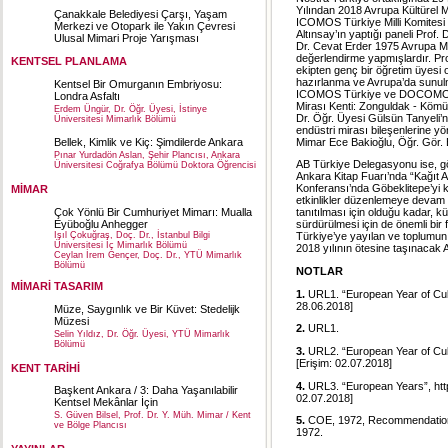
Yılından 2018 Avrupa Kültürel Mi
Çanakkale Belediyesi Çarşı, Yaşam
ICOMOS Türkiye Milli Komitesi 
Merkezi ve Otopark ile Yakın Çevresi
Altınsay’ın yaptığı paneli Prof
Ulusal Mimari Proje Yarışması
Dr. Cevat Erder 1975 Avrupa Mim
değerlendirme yapmışlardır. Prof
KENTSEL PLANLAMA
ekipten genç bir öğretim üyesi o
hazırlanma ve Avrupa’da sunulma s
Kentsel Bir Omurganın Embriyosu:
ICOMOS Türkiye ve DOCOMOMO T
Londra Asfaltı
Mirası Kenti: Zonguldak - Kömü
Erdem Üngür, Dr. Öğr. Üyesi, İstinye
Dr. Öğr. Üyesi Gülsün Tanyeli’n
Üniversitesi Mimarlık Bölümü
endüstri mirası bileşenlerine y
Mimar Ece Bakioğlu, Öğr. Gör. El
Bellek, Kimlik ve Kiç: Şimdilerde Ankara
Pınar Yurdadön Aslan, Şehir Plancısı, Ankara
AB Türkiye Delegasyonu ise, gör
Üniversitesi Coğrafya Bölümü Doktora Öğrencisi
Ankara Kitap Fuarı’nda “Kağıt 
Konferansı’nda Göbeklitepe’yi k
MİMAR
etkinlikler düzenlemeye devam e
Çok Yönlü Bir Cumhuriyet Mimarı: Mualla
tanıtılması için olduğu kadar, kü
Eyüboğlu Anhegger
sürdürülmesi için de önemli bir
Işıl Çokuğraş, Doç. Dr., İstanbul Bilgi
Türkiye’ye yayılan ve toplumun t
Üniversitesi İç Mimarlık Bölümü
2018 yılının ötesine taşınacak A
Ceylan İrem Gençer, Doç. Dr., YTÜ Mimarlık
Bölümü
NOTLAR
MİMARİ TASARIM
1.
URL1. “European Year of Cult
28.06.2018]
Müze, Saygınlık ve Bir Küvet: Stedelijk
Müzesi
2.
URL1.
Selin Yıldız, Dr. Öğr. Üyesi, YTÜ Mimarlık
Bölümü
3.
URL2. “European Year of Cul
[Erişim: 02.07.2018]
KENT TARİHİ
4.
URL3. “European Years”,
ht
Başkent Ankara / 3: Daha Yaşanılabilir
02.07.2018]
Kentsel Mekânlar İçin
S. Güven Bilsel, Prof. Dr. Y. Müh. Mimar / Kent
5.
COE, 1972, Recommendation 6
ve Bölge Plancısı
1972.