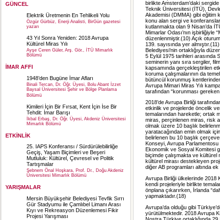
birlikte Amsterdam’daki sergide 
GÜNCEL
Teknik Üniversitesi (İTÜ), Dev
Akademisi (DMMA) gibi eğitim 
Elektrik Üretmenin En Tehlikeli Yolu
konu alan sergi ve konferansla
Özgür Gürbüz, Enerji Analisti, BirGün gazetesi
kutlanmakta olan 9 Nisan’da İ
yazarı
Mimarlar Odası’nın işbirliğiyle
43 Yıl Sonra Yeniden: 2018 Avrupa
düzenlenmiştir.(10) Açık oturum
Kültürel Miras Yılı
139. sayısında yer almıştır.(11
Belediyesi’nin ortaklığıyla düz
Ayşe Ceren Güler, Arş. Gör., İTÜ Mimarlık
Bölümü
5 Eylül 1975 tarihleri arasında 
seminerin yanı sıra sergiler, fil
İMAR AFFI
kapsamında gerçekleştirilen etk
koruma çalışmalarının da temeli 
1948’den Bugüne İmar Afları
bütüncül korunmuş kentlerinden
Binali Tercan, Dr. Öğr. Üyesi, Bolu Abant İzzet
Avrupa Mimari Miras Yılı kamp
Baysal Üniversitesi Şehir ve Bölge Planlama
tarafından “korunması gereken d
Bölümü
2018’de Avrupa Birliği tarafında
Kimileri İçin Bir Fırsat, Kent İçin İse Bir
etkinlik ve projelerde öncelik ve
Tehdit: İmar Barışı
temalarından hareketle; ortak m
İkbal Erbaş, Dr. Öğr. Üyesi, Akdeniz Üniversitesi
miras, perçinlenen miras, risk alt
Mimarlık Bölümü
olmak üzere 10 başlık belirlenm
yaratacağından emin olmak için,
ETKİNLİK
belirlenen bu 10 başlık çerçeves
Konseyi, Avrupa Parlamentosu 
25. IAPS Konferansı / Sürdürülebilirliğe
Ekonomik ve Sosyal Komitesi gibi 
Geçiş, Yaşam Biçimleri ve Beşeri
biçimde çalışmakta ve kültürel m
Mutluluk: Kültürel, Çevresel ve Politik
kültürel mirası destekleyen pro
Tartışmalar
diğer AB programları altında ek
Şebnem Önal Hoşkara, Prof. Dr., Doğu Akdeniz
Üniversitesi Mimarlık Bölümü
Avrupa Birliği ülkelerinde 2018 
kendi projeleriyle birlikte temal
YARIŞMALAR
önplana çıkarırken, İrlanda “dah
yapmaktadır.(18)
Mersin Büyükşehir Belediyesi Tevfik Sırrı
Gür Stadyumu ile Çamlıbel Limanı Arası
Avrupa’da olduğu gibi Türkiye’de
Kıyı ve Rekreasyon Düzenlemesi Fikir
yürütülmektedir. 2018 Avrupa Kü
Projesi Yarışması
Nostra Türkiye ortaklığında 29