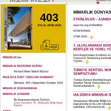
MİMARLIK DÜNYA
403
ETKİNLİKLER – AJAND
www.mo.org.tr/etkinlikler
EYLÜL-EKİM 2018
KONFERANS
UTAK 2018 ...
3. ULUSLARARASI KEN
KENTLER VE YEREL Y
Kent Araştırmaları Enstitüsü v
MİMARLIK'tan
Fransa’nın Strasbourg kentinde
“Sürdür ...
MİMARLIK MÜZESİNE DOĞRU
TÜRKİYE KENTSEL MOR
Richard Meier Maket Müzesi
SEMPOZYUMU
İNGİLİZCE ÖZET / ENGLISH SUMMARY
Türkiye Kentsel Morfoloji Araş
Mimarlık. 403 | September-October 2018
İstanbul Teknik Üniversitesi ev 
Genel anlamda bi ...
MİMARLIK DÜNYASINDAN
MİMARLIK GÜNDEM
UIA DÜNYA MİMARLIK 
Bir Anayasasızlaşma Öyküsü
Uluslararası Mimarlar Birliği 
Dinçer Demirkent, Dr., Mülkiyeliler Birliği Genel
kapsamında ve bu yılın Uluslara
Başkanı
sebebiyle, UIA onuruna dü ...