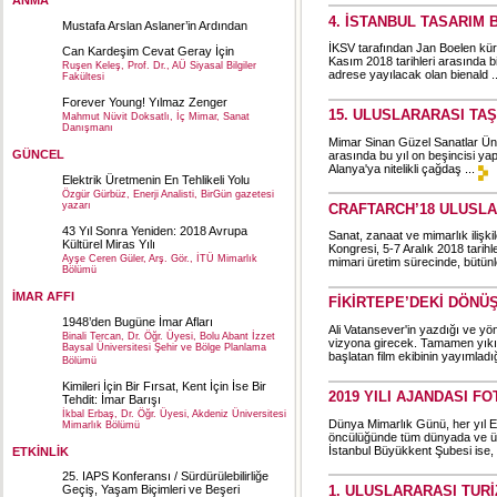
ANMA
4. İSTANBUL TASARIM 
Mustafa Arslan Aslaner’in Ardından
İKSV tarafından Jan Boelen küra
Can Kardeşim Cevat Geray İçin
Kasım 2018 tarihleri arasında bi
Ruşen Keleş, Prof. Dr., AÜ Siyasal Bilgiler
adrese yayılacak olan bienald .
Fakültesi
Forever Young! Yılmaz Zenger
15. ULUSLARARASI T
Mahmut Nüvit Doksatlı, İç Mimar, Sanat
Danışmanı
Mimar Sinan Güzel Sanatlar Ünive
GÜNCEL
arasında bu yıl on beşincisi y
Alanya'ya nitelikli çağdaş ...
Elektrik Üretmenin En Tehlikeli Yolu
Özgür Gürbüz, Enerji Analisti, BirGün gazetesi
yazarı
CRAFTARCH’18 ULUSL
43 Yıl Sonra Yeniden: 2018 Avrupa
Sanat, zanaat ve mimarlık ilişk
Kültürel Miras Yılı
Kongresi, 5-7 Aralık 2018 tarih
Ayşe Ceren Güler, Arş. Gör., İTÜ Mimarlık
mimari üretim sürecinde, bütünl
Bölümü
İMAR AFFI
FİKİRTEPE’DEKİ DÖNÜ
1948’den Bugüne İmar Afları
Ali Vatansever'in yazdığı ve yö
Binali Tercan, Dr. Öğr. Üyesi, Bolu Abant İzzet
vizyona girecek. Tamamen yıkı
Baysal Üniversitesi Şehir ve Bölge Planlama
başlatan film ekibinin yayımladığ
Bölümü
Kimileri İçin Bir Fırsat, Kent İçin İse Bir
2019 YILI AJANDASI 
Tehdit: İmar Barışı
İkbal Erbaş, Dr. Öğr. Üyesi, Akdeniz Üniversitesi
Dünya Mimarlık Günü, her yıl Ek
Mimarlık Bölümü
öncülüğünde tüm dünyada ve ülk
İstanbul Büyükkent Şubesi ise, 
ETKİNLİK
25. IAPS Konferansı / Sürdürülebilirliğe
1. ULUSLARARASI TUR
Geçiş, Yaşam Biçimleri ve Beşeri