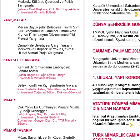
Mutluluk: Kültürel, Çevresel ve Politik
Tartışmalar
Karabük Üniversitesi Safranbol
Üniversitesi ortaklığı ile düze
Şebnem Önal Hoşkara, Prof. Dr., Doğu Akdeniz
Üniversitesi Mimarlık Bölümü
tarihlerinde Safranbolu'da ...
YARIŞMALAR
DÜNYA ŞEHİRCİLİK GÜ
Mersin Büyükşehir Belediyesi Tevfik Sırrı
Gür Stadyumu ile Çamlıbel Limanı Arası
TMMOB Şehir Plancıları Odası İ
Kıyı ve Rekreasyon Düzenlemesi Fikir
42. Kolokyumu,
7-9 Kasım 201
Projesi Yarışması
düzenlenecek. Siyasi karar çev
Çanakkale Belediyesi Çarşı, Yaşam
Merkezi ve Otopark ile Yakın Çevresi
CAUMME- PAUMME 201
Ulusal Mimari Proje Yarışması
Bahçeşehir Üniversitesi Mimar
KENTSEL PLANLAMA
Urbanism in the Mediterranean
sergisinin dördüncüsünü
22-23 
Kentsel Bir Omurganın Embriyosu:
Londra Asfaltı
Erdem Üngür, Dr. Öğr. Üyesi, İstinye
4. ULUSAL YAPI KONGR
Üniversitesi Mimarlık Bölümü
4. Ulusal Yapı Kongresi, kon
Bellek, Kimlik ve Kiç: Şimdilerde Ankara
yaygınlaştırılması kapsamın
Pınar Yurdadön Aslan, Şehir Plancısı, Ankara
tarafından, üniversitelerle işbi
Üniversitesi Coğrafya Bölümü Doktora Öğrencisi
MİMAR
ATATÜRK DÖNEMİ MİMA
Çok Yönlü Bir Cumhuriyet Mimarı: Mualla
DIŞINDAN BAKMAK
Eyüboğlu Anhegger
Işıl Çokuğraş, Doç. Dr., İstanbul Bilgi
İstanbul Araştırmaları Enstit
Üniversitesi İç Mimarlık Bölümü
başlıklı bir konuşma serisi s
Ceylan İrem Gençer, Doç. Dr., YTÜ Mimarlık
“Atatürk Dönemi Mi ...
Bölümü
MİMARİ TASARIM
TÜRK MİMARLIK CAMİA
Müze, Saygınlık ve Bir Küvet: Stedelijk
YAYINDA!