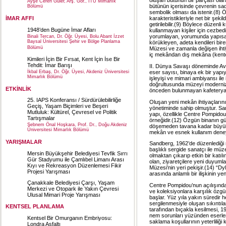
oluşan bütünün bir parçası ola
Ayşe Ceren Güler, Arş. Gör., İTÜ Mimarlık
bütünün içerisinde çevrenin sad
Bölümü
sembolik olması da istenir.(8) Öz
İMAR AFFI
karakteristikleriyle net bir şek
getirilebilir.(9) Böylece düzenli
1948’den Bugüne İmar Afları
kullanmayan kişiler için cezbedic
yorumlayan, yorumunda yapısal 
Binali Tercan, Dr. Öğr. Üyesi, Bolu Abant İzzet
Baysal Üniversitesi Şehir ve Bölge Planlama
körükleyen, adeta kendileri bir
Bölümü
Müzesi ve zamanla değişen ihti
iç mekândan dış mekâna (kente)
Kimileri İçin Bir Fırsat, Kent İçin İse Bir
Tehdit: İmar Barışı
II. Dünya Savaşı döneminde Avr
eser sayısı, binaya ek bir yapı
İkbal Erbaş, Dr. Öğr. Üyesi, Akdeniz Üniversitesi
Mimarlık Bölümü
işleyişi ve mimari ambiyansı ile 
doğrultusunda müzeyi modernize
ETKİNLİK
önceden bulunmayan kafeterya, 
25. IAPS Konferansı / Sürdürülebilirliğe
Oluşan yeni mekân ihtiyaçlarını
Geçiş, Yaşam Biçimleri ve Beşeri
yönetiminde sahip olmuştur. San
Mutluluk: Kültürel, Çevresel ve Politik
yapı, özellikle Centre Pompidou 
Tartışmalar
örneğidir.(12) Özgün binanın g
Şebnem Önal Hoşkara, Prof. Dr., Doğu Akdeniz
döşemeden tavana kadar büyük c
Üniversitesi Mimarlık Bölümü
mekân ve esnek kullanım deneyi
YARIŞMALAR
Sandberg, 1962’de düzenlediği 
başlıklı sergide sanatçı ile müz
Mersin Büyükşehir Belediyesi Tevfik Sırrı
olmaktan çıkarıp etkin bir katılı
Gür Stadyumu ile Çamlıbel Limanı Arası
olan, ziyaretçilere yeni duyuml
Kıyı ve Rekreasyon Düzenlemesi Fikir
Müzesi’nin yeri pekişir.(14) “Dy
Projesi Yarışması
arasında anlamlı bir ilişkinin ye
Çanakkale Belediyesi Çarşı, Yaşam
Centre Pompidou’nun açılışında
Merkezi ve Otopark ile Yakın Çevresi
ve koleksiyonlara karşılık özgün
Ulusal Mimari Proje Yarışması
başlar. Yüz yıla yakın süredir h
sergilenmesiyle oluşan sıkıntıla
KENTSEL PLANLAMA
tarafından bıçakla kesilmesi, 1
nem sorunları yüzünden eserleri
Kentsel Bir Omurganın Embriyosu:
saklama koşullarının yeterliliğ
Londra Asfaltı