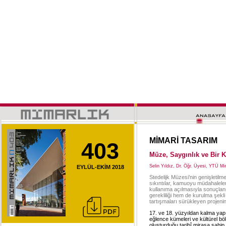
MİMARİ TASARIM
403
Müze, Saygınlık ve Bir K
Selin Yıldız, Dr. Öğr. Üyesi, YTÜ M
EYLÜL-EKİM 2018
Stedelijk Müzesi’nin genişletil
sıkıntılar, kamuoyu müdahaleler
kullanıma açılmasıyla sonuçlanmı
gerekliliği hem de kurulma şekli
tartışmaları sürükleyen projeni
17. ve 18. yüzyıldan kalma yap
eğlence kümeleri ve kültürel böl
oluşturduğu tarihî mirasa sahip