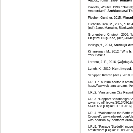
Atagök, Tomur, 1999,
Yeniden
Davidts, Wouter, 1998, “Nostal
Amsterdam”,
Architectural T
Fischer, Gunther, 2015,
Mimarl
Giebelhausen, M., 2005, “The 
(ed.) Janet Marstine, Blackwell
Grunenberg, Cristoph, 2006, “
Eleştirel Düşünce
, (der.) Ali A
Ibelings,H., 2013,
Stedelijk Ar
Kimmelman, M., 2012, “Why Is
York Baskısı.
Lorente, J. P., 2016,
Çağdaş Sa
Lynch, K., 2010,
Kent İmgesi
,
Schipper, Kirsten (der.) 2010,
URL1. “Tourism sector in Amst
https://www.ois.amsterdam.nl/p
URL2. “Amsterdam City Report
URL3. “Rapport Beschadigd Schild
www.nrc.nl/nieuws/2013/09/19/ra
a1431438 [Erişim: 01.10.2016]
URL4. “Welcome to the Bathtub
Crouwel”, www.adweek.com/dig
with-addition-by-benthem-crou
URL5. “Façade 'Stedelijk’ mus
amsterdam [Erişim: 15.09.2016