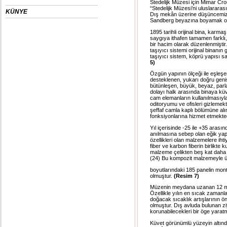
Stedelijk Müzesi için Mimar Cro
“Stedelijk Müzesi’ni uluslararas
KÜNYE
Dış mekân üzerine düşüncemiz 19
Sandberg beyazına boyamak ol
1895 tarihli orijinal bina, karm
saygıya ithafen tamamen farklı
bir hacim olarak düzenlenmiştir
taşıyıcı sistemi orijinal binanı
taşıyıcı sistem, köprü yapısı s
5)
Özgün yapının ölçeği ile eşleşe
desteklenen, yukarı doğru geni
bütünleşen, büyük, beyaz, parl
dolayı halk arasında binaya küv
cam elemanların kullanılmasıyla 
oditoryumu ve ofisleri gizleme
şeffaf camla kaplı bölümüne alı
fonksiyonlarına hizmet etmekted
Yıl içerisinde -25 ile +35 aras
anılmasına sebep olan eğik yapıl
özellikleri olan malzemelere iht
fiber ve karbon fiberin birlikte
malzeme çelikten beş kat daha 
(24) Bu kompozit malzemeyle ür
boyutlarındaki 185 panelin mont
olmuştur.
(Resim 7)
Müzenin meydana uzanan 12 met
Özellikle yılın en sıcak zaman
doğacak sıcaklık artışlarının 
olmuştur. Dış avluda bulunan zi
korunabilecekleri bir öge yaratma
Küvet görünümlü yüzeyin altında,