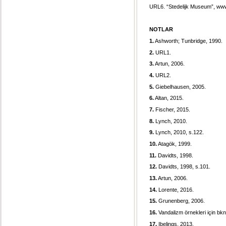
URL6. “Stedelijk Museum”, www.
NOTLAR
1.
Ashworth; Tunbridge, 1990.
2.
URL1.
3.
Artun, 2006.
4.
URL2.
5.
Giebelhausen, 2005.
6.
Altan, 2015.
7.
Fischer, 2015.
8.
Lynch, 2010.
9.
Lynch, 2010, s.122.
10.
Atagök, 1999.
11.
Davidts, 1998.
12.
Davidts, 1998, s.101.
13.
Artun, 2006.
14.
Lorente, 2016.
15.
Grunenberg, 2006.
16.
Vandalizm örnekleri için bk
17.
Ibelings, 2013.