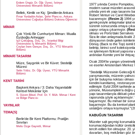
Erdem Üngür, Dr. Öğr. Üyesi, İstinye
1977 yılında Centre Pompidou, 
Üniversitesi Mimarlık Bölümü
modern sanat müzeleri arasında
yılında yeni ek yapı tasarımı 
Bellek, Kimlik ve Kiç: Şimdilerde Ankara
Robert Venturi ve Carel Weeber’
Pınar Yurdadön Aslan, Şehir Plancısı, Ankara
kazanmıştır.
(Resim 2)
1994 yıl
Üniversitesi Coğrafya Bölümü Doktora Öğrencisi
gerekçesiyle anlaşmalar iptal edi
sürenin sonucunda ortaya çıkan t
MİMAR
yapıyı ortaya çıkarmıştır.
(Res
olması ve Porto’daki Serralves 
Çok Yönlü Bir Cumhuriyet Mimarı: Mualla
Siza ile olan anlaşmada Aralık 
Eyüboğlu Anhegger
dünyasının önde gelen isimlerin
Işıl Çokuğraş, Doç. Dr., İstanbul Bilgi
Dönüş (Back to the Top) isimli b
Üniversitesi İç Mimarlık Bölümü
Ceylan İrem Gençer, Doç. Dr., YTÜ Mimarlık
belirtip, birinci sınıf koleksiy
Bölümü
ve işlemeyen fiziksel yapısına 
ardından Komite yeni bir ihtiyaç
MİMARİ TASARIM
Ocak 2004’te yangın yönetmeliği
Müze, Saygınlık ve Bir Küvet: Stedelijk
ve eserler Amsterdam Merkez İs
Müzesi
Selin Yıldız, Dr. Öğr. Üyesi, YTÜ Mimarlık
“Stedelijk Müzesinin Geleceği 
Bölümü
yarışmasında, müzenin yalnızca
için bir buluşma noktası olmas
KENT TARİHİ
kendini kanıtlamış, restorasyon
edilmiştir. Eylül 2004 tarihind
Başkent Ankara / 3: Daha Yaşanılabilir
yönüne, Museumplein’a doğru çev
Kentsel Mekânlar İçin
yapı tasarımlarıyla dikkati çe
S. Güven Bilsel, Prof. Dr. Y. Müh. Mimar / Kent
raporunda şöyle açıklanmıştır: 
ve Bölge Plancısı
başarmıştır. Bu mimari bir so
başarmıştır. Bu da kentsel plan
YAYINLAR
ustalığını ortaya koymuştur.”(2
TEMA[S]
KABUĞUN TASARIMI
Berlin’de Bir Kent Platformu: Pratiğin
Müzeler salt geçmişi korumakla
Sınırları
korumacılığından kültür üretic
Melis Özge Gayretli, Mimar
tercih edilen fon olmuştur. 20.
duvarları, boş mekânları göz ön