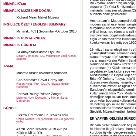
Bu kaynak sadece biçimi değil, m
MİMARLIK'tan
oluşturur.(1) Yılda 5 milyondan
mekânları müzeler oluşturur.(2
MİMARLIK MÜZESİNE DOĞRU
bunların önde gelenleridir.
Richard Meier Maket Müzesi
Amsterdam’ın Museumplein bölg
İNGİLİZCE ÖZET / ENGLISH SUMMARY
modern sanat eserlerinin sergi
dünyadaki öncülerdendir. Müzen
Mimarlık. 403 | September-October 2018
orijinal bina, neo rönesans stili
merdivenleri, doğal aydınlatma 
MİMARLIK DÜNYASINDAN
tuğla ve taş malzeme kullanıla
koleksiyonları ise müzede 1920
MİMARLIK GÜNDEM
19. yüzyıl sanat eleştirmeni ve 
Bir Anayasasızlaşma Öyküsü
yalınlaştırılmasını savunan öng
Dinçer Demirkent, Dr., Mülkiyeliler Birliği Genel
olacak “beyaz küp” tarzının hab
Başkanı
yararlanan kürator Willem Sandb
olanlar da dahil olmak üzere tü
ANMA
yaratmıştır.(4) Klasik forma sa
geçebilecek başka bir şeye yer 
Mustafa Arslan Aslaner’in Ardından
oluşturulmuştur. Beyaz küp sergi
Brian O’ Doherty “beyaz küp”ü şö
Can Kardeşim Cevat Geray İçin
düşüncelere dalmayı engelleyici
Ruşen Keleş, Prof. Dr., AÜ Siyasal Bilgiler
süslemesiz mimari ile ilginin s
Fakültesi
Sandberg’in oluşturduğu sergi 
kullanımında New York Modern 
Forever Young! Yılmaz Zenger
desteği ile toplulukları tarih, kü
Mahmut Nüvit Doksatlı, İç Mimar, Sanat
uzun yıllar boyunca kullanıcı-ken
Danışmanı
da belirttiği gibi müze bir bakıma
nesnesi olarak “sessiz şahit”e
GÜNCEL
Stedelijk Müzesi kentlinin belleğ
Elektrik Üretmenin En Tehlikeli Yolu
EK YAPININ GELİŞİM SÜREC
Özgür Gürbüz, Enerji Analisti, BirGün gazetesi
yazarı
Bir bina hiçbir zaman tek baş
bir binanın özgül anlamı, hem ke
43 Yıl Sonra Yeniden: 2018 Avrupa
kurduğu ilişkiler çerçevesinde 
Kültürel Miras Yılı