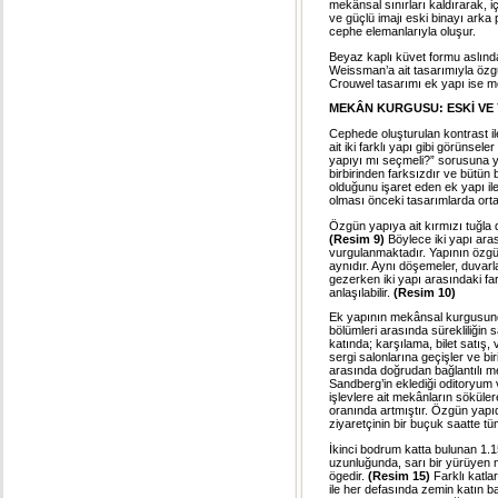
mekânsal sınırları kaldırarak, i
ve güçlü imajı eski binayı arka 
cephe elemanlarıyla oluşur.
Beyaz kaplı küvet formu aslında
Weissman’a ait tasarımıyla özg
Crouwel tasarımı ek yapı ise m
MEKÂN KURGUSU: ESKİ VE Y
Cephede oluşturulan kontrast il
ait iki farklı yapı gibi görünse
yapıyı mı seçmeli?” sorusuna y
birbirinden farksızdır ve bütün b
olduğunu işaret eden ek yapı i
olması önceki tasarımlarda orta
Özgün yapıya ait kırmızı tuğla dı
(Resim 9)
Böylece iki yapı ara
vurgulanmaktadır. Yapının özg
aynıdır. Aynı döşemeler, duvarlar,
gezerken iki yapı arasındaki fa
anlaşılabilir.
(Resim 10)
Ek yapının mekânsal kurgusunda
bölümleri arasında sürekliliğin 
katında; karşılama, bilet satış,
sergi salonlarına geçişler ve bi
arasında doğrudan bağlantılı m
Sandberg’in eklediği oditoryum
işlevlere ait mekânların söküle
oranında artmıştır. Özgün yapıd
ziyaretçinin bir buçuk saatte t
İkinci bodrum katta bulunan 1.15
uzunluğunda, sarı bir yürüyen 
ögedir.
(Resim 15)
Farklı katla
ile her defasında zemin katın bar