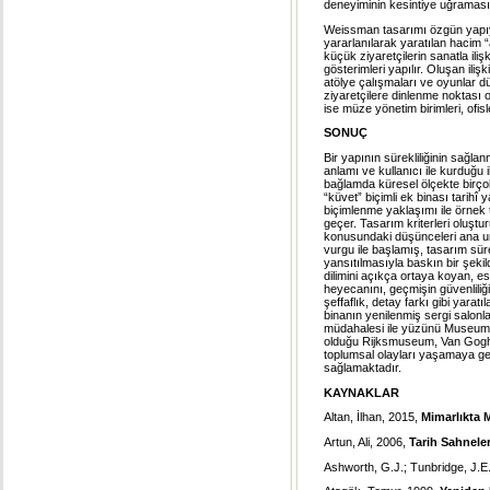
deneyiminin kesintiye uğraması 
Weissman tasarımı özgün yapıya
yararlanılarak yaratılan hacim 
küçük ziyaretçilerin sanatla ili
gösterimleri yapılır. Oluşan ilişk
atölye çalışmaları ve oyunlar d
ziyaretçilere dinlenme noktası o
ise müze yönetim birimleri, ofis
SONUÇ
Bir yapının sürekliliğinin sağl
anlamı ve kullanıcı ile kurduğu
bağlamda küresel ölçekte birçok 
“küvet” biçimli ek binası tarih
biçimlenme yaklaşımı ile örnek t
geçer. Tasarım kriterleri oluştu
konusundaki düşünceleri ana uns
vurgu ile başlamış, tasarım s
yansıtılmasıyla baskın bir şeki
dilimini açıkça ortaya koyan, es
heyecanını, geçmişin güvenliliğ
şeffaflık, detay farkı gibi yaratı
binanın yenilenmiş sergi salonlar
müdahalesi ile yüzünü Museumpl
olduğu Rijksmuseum, Van Gogh 
toplumsal olayları yaşamaya gebe 
sağlamaktadır.
KAYNAKLAR
Altan, İlhan, 2015,
Mimarlıkta 
Artun, Ali, 2006,
Tarih Sahneler
Ashworth, G.J.; Tunbridge, J.E