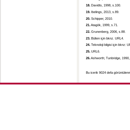
18.
Davidts, 1998, s.100.
19.
Ibelings, 2013, s.89.
20.
Schipper, 2010.
21.
Atagök, 1999, s.71.
22.
Grunenberg, 2006, s.88.
23.
Bülten için bknz. URL4.
24.
Teknoloji bilgisi için bknz: 
25.
URL6.
26.
Ashworth; Tunbridge, 1990,
Bu icerik 9024 defa görüntülenmi