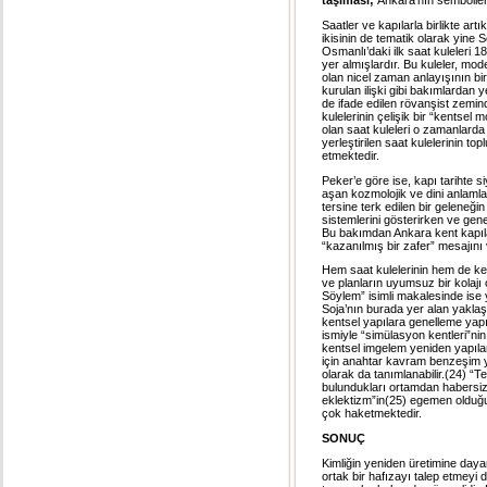
taşıması;
Ankara’nın semboller
Saatler ve kapılarla birlikte artı
ikisinin de tematik olarak yine 
Osmanlı’daki ilk saat kuleleri 1
yer almışlardır. Bu kuleler, moder
olan nicel zaman anlayışının bi
kurulan ilişki gibi bakımlardan
de ifade edilen rövanşist zemin
kulelerinin çelişik bir “kentsel
olan saat kuleleri o zamanlarda
yerleştirilen saat kulelerinin to
etmektedir.
Peker’e göre ise, kapı tarihte s
aşan kozmolojik ve dini anlaml
tersine terk edilen bir geleneği
sistemlerini gösterirken ve gen
Bu bakımdan Ankara kent kapıla
“kazanılmış bir zafer” mesajını
Hem saat kulelerinin hem de kent
ve planların uyumsuz bir kolajı
Söylem” isimli makalesinde is
Soja’nın burada yer alan yaklaş
kentsel yapılara genelleme yapıl
ismiyle “simülasyon kentleri”nin
kentsel imgelem yeniden yapılan
için anahtar kavram benzeşim y
olarak da tanımlanabilir.(24) “T
bulundukları ortamdan habersiz g
eklektizm”in(25) egemen olduğu
çok haketmektedir.
SONUÇ
Kimliğin yeniden üretimine daya
ortak bir hafızayı talep etmeyi