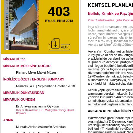
KENTSEL PLANLA
403
Bellek, Kimlik ve Kiç: Ş
Pınar Yurdadön Aslan, Şehir Plancıs
EYLÜL-EKİM 2018
İnşa süreci tamamlanan Ankapark
hiçbir firma katılmadığı için er
üzere, “saat kuleleri” ve “giriş
süreci”nin bir parçası olarak 
maruz bırakılmış, toplumsal-me
Ankara taklidine” dönüştüğüne d
Ankara’nın Cumhuriyet tarihiyle
vurguyu ve özeni de hak ettiğini
pratiklerini de beraberinde geti
MİMARLIK'tan
düşünsel ve deneysel pratiğin 
cisimleşen bugünkü belediyecil
MİMARLIK MÜZESİNE DOĞRU
rövanşçı(2) bir biçimde yaşama 
Richard Meier Maket Müzesi
rövanşın hedefinde bir ucu Ank
1970’lerdeki demokratik belediy
İNGİLİZCE ÖZET / ENGLISH SUMMARY
bulunmaktadır. Dolayısıyla, bu s
artık farklı bir hikâyesi olacaktır
Mimarlık. 403 | September-October 2018
Kentin yapılı çevresinin değinile
MİMARLIK DÜNYASINDAN
alınmasını gerektirmektedir. Bu
yeniden kurulurken Ankara belle
MİMARLIK GÜNDEM
temel uğraşı yukarıda anlatılan
ile mekânsal bağlamı anlamland
Bir Anayasasızlaşma Öyküsü
Dinçer Demirkent, Dr., Mülkiyeliler Birliği Genel
ANKARA KENT KİMLİĞİNİN 
Başkanı
Halbwachs’a göre, bellek toplum
ANMA
oluşmaktadır.(3) Devamla, kimliğ
üretildiği (identification) söylen
Mustafa Arslan Aslaner’in Ardından
belirlenir.(4) Kendimizi ve diğe
tanımlanmasında fiil olarak “be