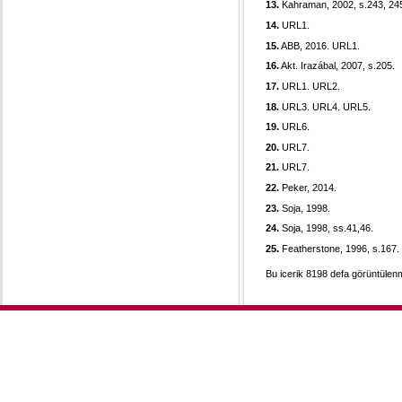
13.
Kahraman, 2002, s.243, 24
14.
URL1.
15.
ABB, 2016. URL1.
16.
Akt. Irazábal, 2007, s.205.
17.
URL1. URL2.
18.
URL3. URL4. URL5.
19.
URL6.
20.
URL7.
21.
URL7.
22.
Peker, 2014.
23.
Soja, 1998.
24.
Soja, 1998, ss.41,46.
25.
Featherstone, 1996, s.167.
Bu icerik 8198 defa görüntülenmi