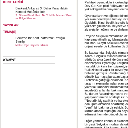
KENT TARİHİ
Parktaki oyuncaklar incelendiğind
Dev Go-Kart pisti, “dünyanın en
Başkent Ankara / 3: Daha Yaşanılabilir
yüksekliğindeki dünyanın en büy
Kentsel Mekânlar İçin
Oyuncakların ve eğlence birimler
S. Güven Bilsel, Prof. Dr. Y. Müh. Mimar / Kent
ve Bölge Plancısı
yer alan neredeyse tüm oyuncakl
ölçeklidir. İkinci özellik ise s
YAYINLAR
yüksek” gibi hacim, heybet ve a
ziyaretçileri eğlenme ve dinlen
TEMA[S]
Projede Selçuklu mimarisine özel 
Berlin’de Bir Kent Platformu: Pratiğin
kapısına yönelik açıklamalardan
Sınırları
bulunan 13 ayrı Selçuklu eserini
Melis Özge Gayretli, Mimar
orijinal eserlerde kullanılan ölçü
Bu kapsamda, Selçuklu mimarisin
sonra, Selçuklu mimarisindeki a
yürüyüş aksı üzerinde önce müzi
KÜNYE
dinozorpark ziyaretçiyi karşıl
nostaljik bir kara tren ziyaretç
“salt zihinsel yapılı bir çevre”y
birbirine girmiştir. Parkta han
yönelik karmaşa buradan başlamak
üretiminin çatıştığı ortadadır.
tasarım elemanlarından olan yapı
yuvarlak kubbeler bulunmaktadır
imgelediği anlamlar bakımından
Bu durum “abartılmış nesne ve 
yaşayan” tam bir nostaljik kiç ha
“Nostaljik kiç statiktir ve hare
dönüşüm olmadan abartılmış den
“yeni”, bir bakıma da eskidir. B
kurma amacı taşıdığını da söyl
edilmesi, hem de güncel olanın 
Diğer yandan konunun ekonomik 
bir çeşit Selçuklu modası da or
girişmektedir. Söz konusu faaliy