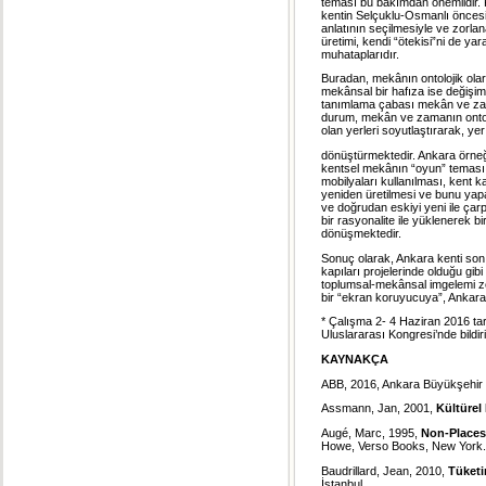
teması bu bakımdan önemlidir. Ke
kentin Selçuklu-Osmanlı öncesind
anlatının seçilmesiyle ve zorlan
üretimi, kendi “ötekisi”ni de ya
muhataplarıdır.
Buradan, mekânın ontolojik olar
mekânsal bir hafıza ise değişim
tanımlama çabası mekân ve zaman
durum, mekân ve zamanın ontolo
olan yerleri soyutlaştırarak, y
dönüştürmektedir. Ankara örneğ
kentsel mekânın “oyun” teması 
mobilyaları kullanılması, kent k
yeniden üretilmesi ve bunu yap
ve doğrudan eskiyi yeni ile çarpı
bir rasyonalite ile yüklenerek 
dönüşmektedir.
Sonuç olarak, Ankara kenti son y
kapıları projelerinde olduğu gi
toplumsal-mekânsal imgelemi zed
bir “ekran koruyucuya”, Ankara
* Çalışma 2- 4 Haziran 2016 tar
Uluslararası Kongresi’nde bildir
KAYNAKÇA
ABB, 2016, Ankara Büyükşehir 
Assmann, Jan, 2001,
Kültürel
Augé, Marc, 1995,
Non-Places
Howe, Verso Books, New York.
Baudrillard, Jean, 2010,
Tüket
İstanbul.