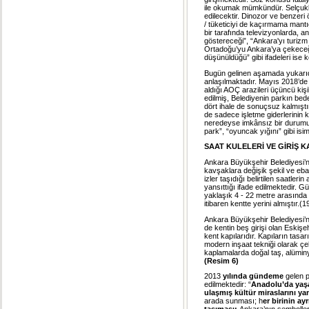
ile okumak mümkündür. Selçukl
edilecektir. Dinozor ve benzer
/ tüketiciyi de kaçırmama mantığ
bir tarafında televizyonlarda, 
göstereceği”, “Ankara'yı turizm
Ortadoğu’yu Ankara’ya çekeceği”
düşünüldüğü” gibi ifadeleri ise 
Bugün gelinen aşamada yukarıda
anlaşılmaktadır. Mayıs 2018’de 
aldığı AOÇ arazileri üçüncü kiş
edilmiş, Belediyenin parkın bed
dört ihale de sonuçsuz kalmış
de sadece işletme giderlerinin ka
neredeyse imkânsız bir durumun
park”, “oyuncak yığını” gibi isi
SAAT KULELERİ VE GİRİŞ K
Ankara Büyükşehir Belediyesi’n
kavşaklara değişik şekil ve eba
izler taşıdığı belirtilen saatler
yansıttığı ifade edilmektedir. G
yaklaşık 4 - 22 metre arasında
itibaren kentte yerini almıştır.(
Ankara Büyükşehir Belediyesi’nc
de kentin beş girişi olan Eskiş
kent kapılarıdır. Kapıların tas
modern inşaat tekniği olarak çel
kaplamalarda doğal taş, alüminyu
(Resim 6)
2013
yılında gündeme
gelen 
edilmektedir: “
Anadolu’da yaş
ulaşmış kültür miraslarını ya
arada sunması; h
er birinin ay