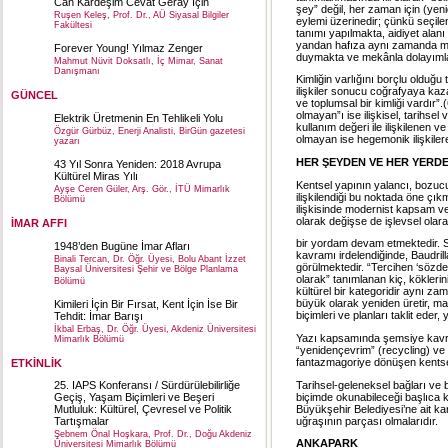
Can Kardeşim Cevat Geray İçin
şey” değil, her zaman için (yen
Ruşen Keleş, Prof. Dr., AÜ Siyasal Bilgiler
eylemi üzerinedir; çünkü seçilen
Fakültesi
tanımı yapılmakta, aidiyet alanı
yandan hafıza aynı zamanda me
Forever Young! Yılmaz Zenger
duymakta ve mekânla dolayımla
Mahmut Nüvit Doksatlı, İç Mimar, Sanat
Danışmanı
Kimliğin varlığını borçlu olduğu 
ilişkiler sonucu coğrafyaya kazan
GÜNCEL
ve toplumsal bir kimliği vardır”.
olmayan”ı ise ilişkisel, tarihsel
Elektrik Üretmenin En Tehlikeli Yolu
kullanım değeri ile ilişkilenen
Özgür Gürbüz, Enerji Analisti, BirGün gazetesi
olmayan ise hegemonik ilişkile
yazarı
HER ŞEYDEN VE HER YERD
43 Yıl Sonra Yeniden: 2018 Avrupa
Kültürel Miras Yılı
Kentsel yapının yalancı, bozucu
Ayşe Ceren Güler, Arş. Gör., İTÜ Mimarlık
ilişkilendiği bu noktada öne çı
Bölümü
ilişkisinde modernist kapsam ve
olarak değişse de işlevsel ola
İMAR AFFI
bir yordam devam etmektedir. S
1948’den Bugüne İmar Afları
kavramı irdelendiğinde, Baudrilla
Binali Tercan, Dr. Öğr. Üyesi, Bolu Abant İzzet
görülmektedir. “Tercihen ‘sözd
Baysal Üniversitesi Şehir ve Bölge Planlama
olarak” tanımlanan kiç, köklerin
Bölümü
kültürel bir kategoridir aynı z
büyük olarak yeniden üretir, mal
Kimileri İçin Bir Fırsat, Kent İçin İse Bir
biçimleri ve planları taklit eder,
Tehdit: İmar Barışı
İkbal Erbaş, Dr. Öğr. Üyesi, Akdeniz Üniversitesi
Yazı kapsamında şemsiye kavram
Mimarlık Bölümü
“yenidençevrim” (recycling) ve “s
fantazmagoriye dönüşen kentse
ETKİNLİK
Tarihsel-geleneksel bağları ve 
25. IAPS Konferansı / Sürdürülebilirliğe
biçimde okunabileceği başlıca 
Geçiş, Yaşam Biçimleri ve Beşeri
Büyükşehir Belediyesi’ne ait kar
Mutluluk: Kültürel, Çevresel ve Politik
uğraşının parçası olmalarıdır.
Tartışmalar
Şebnem Önal Hoşkara, Prof. Dr., Doğu Akdeniz
ANKAPARK
Üniversitesi Mimarlık Bölümü