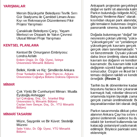
Ankapark projesinin gerçekleştir
YARIŞMALAR
doğal ve tarihî sit alanında kalm
Parkın bulunduğu bölgede AOÇ 
Mersin Büyükşehir Belediyesi Tevfik Sırrı
Bahçesi Yenileme Alanı” olarak 
Gür Stadyumu ile Çamlıbel Limanı Arası
kısımdan oluşan park alanında; 
Kıyı ve Rekreasyon Düzenlemesi Fikir
gibi temaların bulunması öngörü
Projesi Yarışması
panoramik sinema, karanlık tünel
Çanakkale Belediyesi Çarşı, Yaşam
Doğada bulunmayan “doğal” bir
Merkezi ve Otopark ile Yakın Çevresi
nesnesini çoktan yitirmiş “yüks
Ulusal Mimari Proje Yarışması
“yüksekgerçek” ve “yenidençevr
KENTSEL PLANLAMA
yüksekgerçek kavramı gerçek ol
gerçek olanı tanımlamaktadır. 
Kentsel Bir Omurganın Embriyosu:
ve benzetmedir. Oysaki yüksekger
Londra Asfaltı
daha önce üretilmiş olana bakıl
kavram ise doğanın ve kendisine
Erdem Üngür, Dr. Öğr. Üyesi, İstinye
Üniversitesi Mimarlık Bölümü
kavramıdır. Bu kavram kitle kül
değişimin sürekli hale gelmesi a
Bellek, Kimlik ve Kiç: Şimdilerde Ankara
sonucudur. Özgün ve ilksel bir
Pınar Yurdadön Aslan, Şehir Plancısı, Ankara
teması doğanın taklidi ve kendi
Üniversitesi Coğrafya Bölümü Doktora Öğrencisi
örneğidir.
(Resim 1)
MİMAR
Tarihin bu ilk dönemlerine kada
boyutunu fazlaca öne çıkararak 
Çok Yönlü Bir Cumhuriyet Mimarı: Mualla
karmaşık hali, robotlar-dinozor
Eyüboğlu Anhegger
ortamında kişinin biyolojik za
Işıl Çokuğraş, Doç. Dr., İstanbul Bilgi
gerçek zaman üretilmektedir. B
Üniversitesi İç Mimarlık Bölümü
dayanaklarından biri olarak değer
Ceylan İrem Gençer, Doç. Dr., YTÜ Mimarlık
Bölümü
Parkın tasarımında dikkat çeken b
MİMARİ TASARIM
alanının Ankara Çayı’na sırtını
görevi üstlenerek sadece bu du
Müze, Saygınlık ve Bir Küvet: Stedelijk
odaklı bir kentsel kullanımda ta
Müzesi
katacağı potansiyel yadsınarak 
edilmiştir. Böylece parktaki si
Selin Yıldız, Dr. Öğr. Üyesi, YTÜ Mimarlık
Bölümü
eklenmiştir.