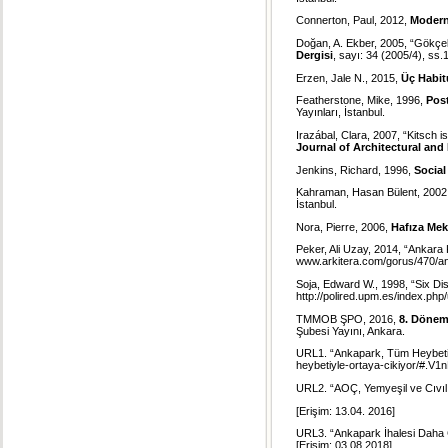
Connerton, Paul, 2012,
Modern
Doğan, A. Ekber, 2005, “Gökçek
Dergisi
, sayı: 34 (2005/4), ss.
Erzen, Jale N., 2015,
Üç Habit
Featherstone, Mike, 1996,
Pos
Yayınları, İstanbul.
Irazábal, Clara, 2007, “Kitsch 
Journal of Architectural an
Jenkins, Richard, 1996,
Social
Kahraman, Hasan Bülent, 2002
İstanbul.
Nora, Pierre, 2006,
Hafıza Mek
Peker, Ali Uzay, 2014, “Ankara K
www.arkitera.com/gorus/470/ank
Soja, Edward W., 1998, “Six Di
http://polired.upm.es/index.php
TMMOB ŞPO, 2016,
8. Dönem
Şubesi Yayını, Ankara.
URL1. “Ankapark, Tüm Heybeti
heybetiyle-ortaya-cikiyor/#.V
URL2. “AOÇ, Yemyeşil ve Cıvıl 
[Erişim: 13.04. 2016]
URL3. “Ankapark İhalesi Daha 
[Erişim: 03.08.2018]