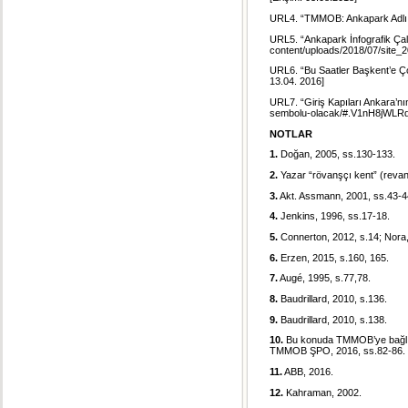
URL4. “TMMOB: Ankapark Adlı
URL5. “Ankapark İnfografik Ça
content/uploads/2018/07/site_2
URL6. “Bu Saatler Başkent’e Ço
13.04. 2016]
URL7. “Giriş Kapıları Ankara’n
sembolu-olacak/#.V1nH8jWLR
NOTLAR
1.
Doğan, 2005, ss.130-133.
2.
Yazar “rövanşçı kent” (revanc
3.
Akt. Assmann, 2001, ss.43-4
4.
Jenkins, 1996, ss.17-18.
5.
Connerton, 2012, s.14; Nora,
6.
Erzen, 2015, s.160, 165.
7.
Augé, 1995, s.77,78.
8.
Baudrillard, 2010, s.136.
9.
Baudrillard, 2010, s.138.
10.
Bu konuda TMMOB’ye bağlı od
TMMOB ŞPO, 2016, ss.82-86.
11.
ABB, 2016.
12.
Kahraman, 2002.