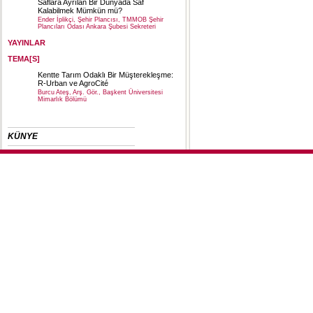
Saflara Ayrılan Bir Dünyada Saf
Kalabilmek Mümkün mü?
Ender İplikçi, Şehir Plancısı, TMMOB Şehir
Plancıları Odası Ankara Şubesi Sekreteri
YAYINLAR
TEMA[S]
Kentte Tarım Odaklı Bir Müşterekleşme:
R-Urban ve AgroCité
Burcu Ateş, Arş. Gör., Başkent Üniversitesi
Mimarlık Bölümü
KÜNYE