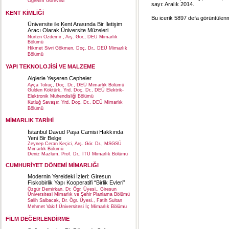
Öğretim Görevlisi
sayı: Aralık 2014.
KENT KİMLİĞİ
Bu icerik 5897 defa görüntülenmi
Üniversite ile Kent Arasında Bir İletişim
Aracı Olarak Üniversite Müzeleri
Nurten Özdemir , Arş. Gör., DEÜ Mimarlık
Bölümü
Hikmet Sivri Gökmen, Doç. Dr., DEÜ Mimarlık
Bölümü
YAPI TEKNOLOJİSİ VE MALZEME
Alglerle Yeşeren Cepheler
Ayça Tokuç, Doç. Dr., DEÜ Mimarlık Bölümü
Gülden Köktürk, Yrd. Doç. Dr., DEÜ Elektrik-
Elektronik Mühendisliği Bölümü
Kutluğ Savaşır, Yrd. Doç. Dr., DEÜ Mimarlık
Bölümü
MİMARLIK TARİHİ
İstanbul Davud Paşa Camisi Hakkında
Yeni Bir Belge
Zeynep Ceran Keçici, Arş. Gör. Dr., MSGSÜ
Mimarlık Bölümü
Deniz Mazlum, Prof. Dr., İTÜ Mimarlık Bölümü
CUMHURİYET DÖNEMİ MİMARLIĞI
Modernin Yereldeki İzleri: Giresun
Fiskobirlik Yapı Kooperatifi “Birlik Evleri”
Özgür Demirkan, Dr. Ögr. Üyesi., Giresun
Üniversitesi Mimarlık ve Şehir Planlama Bölümü
Salih Salbacak, Dr. Ögr. Üyesi., Fatih Sultan
Mehmet Vakıf Üniversitesi İç Mimarlık Bölümü
FİLM DEĞERLENDİRME