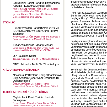
itkisi ile yereli deneyimleyen 
Ballıkayalar Tabiat Parkı ve Havzası’nda
arayan kitlelerin refleksleri, bur
Koruma / Kullanma Dengesi(zliği)
muhalefette olsunlar.
Ahmet Kıvanç Kutluca , Öğr. Gör. Dr., Kocaeli
Üniversitesi Mimarlık Bölümü
Peki, ‘buradalaşan’ları yani bell
Zeynep Gamze Mert , Doç. Dr., Kocaeli
Bu tür bir değerlendirmeye Bob 
Üniversitesi Mimarlık Bölümü
başlayabiliriz.(2) Türk devleti ön
şeması / şemaları bulunan ve ni
ETKİNLİK
olmaktadır. Öncelikle, çoktandı
yer alan yurttaşların kentsel ve
Kırsal Peyzajları Hatırla(t)mak: 2019 Yılı
ve muhalefetin arasında uzlaşm
ICOMOS Anıtlar ve Sitler Günü Türkiye
olarak ön plana çıkmaktadır. Anc
Etkinlikleri
gayrimenkul piyasası mantığında
Koray Güler, Dr. Öğr. Üyesi, Mimar Sinan Güzel
Sanatlar Üniversitesi Mimarlık Bölümü
paylaşımı süreçlerine dönüştür
devletin hizmet sunum biçiminin
Tuhaf Zamanlarda Sanatın Mekânı
yönetimin yerele aşırı müdahale
Birge Yıldırım Okta, Dr. Öğr. Üyesi, Kadir Has
bir dönemde yetenek, yetkinlik, 
Üniversitesi Mimarlık Bölümü, OKTAA
hizmetlerin gerçekten anlamlı ö
geçirilmesi kaçınılmaz bir zorun
UIA Bakü’den Notlar
ihaleci, taşeronlaştırıcı, inşaa
Tonguç Akış, Doç. Dr., İYTE Mimarlık Bölümü
ekonomik buhranda derinleşmeyi g
kamu yararı kavramı ‘buradalaşa
ODTÜ Mimarlık Tarihi 30. Yılını Kutluyor
Yerel seçimler öncesinde tüm si
KRİZ ORTAMINDA MİMARLIK
eksiklikleriyle görünür olduğu 
Neoliberal Politikaların Kentsel Planlamaya
olduğu da açıktır. Bunların baş
Etkisi: Ankara Çeper Alanı Üzerinden Bir
gelmektedir. Sürekli merkezîleş
Değerlendirme
gündelik siyasal söylemlerin et
yurttaşların önündeki en büyük
Özgül Acar Özler, Dr., Gebze Teknik
Üniversitesi, Şehir ve Bölge Planlama Bölümü
mahalle hatta sokak ve bina ölç
dahil olan, kent merkezi ve kam
TEHDİT ALTINDAKİ KÜLTÜR MİRASI
mekanizması muktedirler kadar sı
katılım mekanizmalarını siyaset
Mryleia Antik Kenti: Tarihin Üzerinde
mevcut iktidar alanı katılımı b
Yapılaşmak
ve Henry Timms’e göre bu tür bir 
Defne Benol , Mimarlar Odası Bursa Şubesi
kararları bile kentin sakinleri 
önceki dönem MD-ÇED Kurulu Sekreteri
kapsamda değerlendirilebilir.