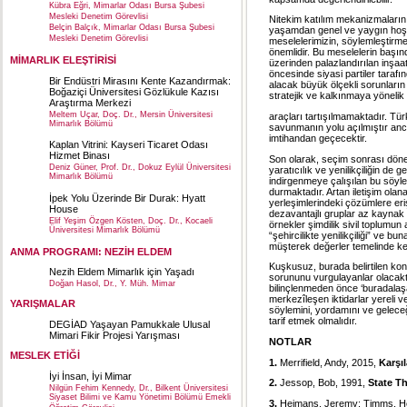
Kübra Eğri, Mimarlar Odası Bursa Şubesi
Mesleki Denetim Görevlisi
Nitekim katılım mekanizmalarını
Belçin Balçık, Mimarlar Odası Bursa Şubesi
yaşamdan genel ve yaygın hoşnu
Mesleki Denetim Görevlisi
meselelerimizin, söylemleştirm
önemlidir. Bu meselelerin başı
MİMARLIK ELEŞTİRİSİ
üzerinden palazlandırılan inşaat
öncesinde siyasi partiler tarafın
Bir Endüstri Mirasını Kente Kazandırmak:
alacak büyük ölçekli sorunların
Boğaziçi Üniversitesi Gözlükule Kazısı
stratejik ve kalkınmaya yönelik
Araştırma Merkezi
Meltem Uçar, Doç. Dr., Mersin Üniversitesi
araçları tartışılmamaktadır. Türk
Mimarlık Bölümü
savunmanın yolu açılmıştır ancak
imtihandan geçecektir.
Kaplan Vitrini: Kayseri Ticaret Odası
Hizmet Binası
Son olarak, seçim sonrası döne
Deniz Güner, Prof. Dr., Dokuz Eylül Üniversitesi
yaratıcılık ve yenilikçiliğin de g
Mimarlık Bölümü
indirgenmeye çalışılan bu söyl
durmaktadır. Artan iletişim ola
İpek Yolu Üzerinde Bir Durak: Hyatt
yerleşimlerindeki çözümlere erişe
House
dezavantajlı gruplar az kaynak v
Elif Yeşim Özgen Kösten, Doç. Dr., Kocaeli
örnekler şimdilik sivil toplumun 
Üniversitesi Mimarlık Bölümü
“şehircilikte yenilikçiliği” ve 
müşterek değerler temelinde ke
ANMA PROGRAMI: NEZİH ELDEM
Kuşkusuz, burada belirtilen konul
Nezih Eldem Mimarlık için Yaşadı
sorununu vurgulayanlar olacaktı
Doğan Hasol, Dr., Y. Müh. Mimar
bilinçlenmeden önce ‘buradalaşan
merkezîleşen iktidarlar yereli v
YARIŞMALAR
söylemini, yordamını ve gelece
tarif etmek olmalıdır.
DEGİAD Yaşayan Pamukkale Ulusal
Mimari Fikir Projesi Yarışması
NOTLAR
MESLEK ETİĞİ
1.
Merrifield, Andy, 2015,
Karşı
İyi İnsan, İyi Mimar
2.
Jessop, Bob, 1991,
State Th
Nilgün Fehim Kennedy, Dr., Bilkent Üniversitesi
Siyaset Bilimi ve Kamu Yönetimi Bölümü Emekli
3.
Heimans, Jeremy; Timms, He