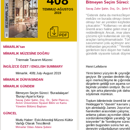
408
Bitmeyen Seçim Süreci: 
Savaş Zafer Şahin, Doç. Dr., Şehir 
TEMMUZ-AĞUSTOS
2019
“Giderek daha da merkezîleşen b
mekânı ve burada olmayı önems
olmayı her an yeniden keşfeden
çıkacaktır.” “Kollamacı ve akra
önemli aracı haline gelen imar pl
reddedilmiştir. Ancak, imar planı
çözümü için kullanılacak üst öl
araçları tartışılmamaktadır. Türk
savunmanın yolu açılmıştır ancak
imtihandan geçecektir.” “Yerelde
MİMARLIK'tan
gerilerken bize düşen her halü
MİMARLIK MÜZESİNE DOĞRU
gündelik siyasete tutsak düşmeye
Triennale Tasarım Müzesi
İNGİLİZCE ÖZET / ENGLISH SUMMARY
Henri Lefebvre
Mimarlık. 408| July-August 2019
Yirmi birinci yüzyılın ilk çeyr
geçiyor. Bir yandan devletin öl
MİMARLIK DÜNYASINDAN
aşırı merkezîleşme ile çığırınd
dizgelerin geldiği son aşama s
MİMARLIK GÜNDEM
biçimde yeniden üretiyor. Bu sın
de, işin arka planında çok daha
Bitmeyen Seçim Süreci: ‘Buradalaşan’
söylemek mümkün.
‘Burayı Aşan’a Karşı
Savaş Zafer Şahin, Doç. Dr., Şehir Plancısı,
Toplum bilimlerinde önemli bir 
Atılım Üniversitesi Siyaset Bilimi ve Kamu
Heidegger’in “dasein” kavramı y
Yönetimi Bölümü Başkanı
için alıntıladığı James Joyce’un
hareketleri arasındaki çatışma;
GÜNCEL
anlama çabası açısından oldukç
sürdürülemezliğinin yarattığı
Mutlu Haber: Eski Arkeoloji Müzesi Kültür
isteyenler” ile “kentleşme sür
Varlığı Olarak Tescillendi
gerilim bugünden sonra her an, 
Mimarlar Odası Adana Şubesi
deneyim yoğunluğunun seyrekliği