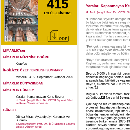
415
Yaraları Kapanmayan Ken
H. Tarık Şengül, Prof. Dr., ODTÜ S
EYLÜL-EKİM 2020
“Lübnan ve Beyrut’a damgasını 
bir biçimde birbirleriyle savaşı
toplumsal ve bürokratik altyapıyı
da yönetsel kapasitenin aşınma
liberal ekonominin rezonansı, 
kapı araladı. Tonlarca amonyum
yıllardır saklanıyor olması tam
“Pek çok travma yaşamış bir ken
300 bin kişiyi evsiz bırakan pa
MİMARLIK'tan
daha bölünmüşlük ve bu bölünm
MİMARLIK MÜZESİNE DOĞRU
“Beyrut’un dramatik deneyimi Tür
Kuşkusuz, patlamanın yarattığı 
Kistefos
meşrulaştırmak için kullanmak i
İNGİLİZCE ÖZET / ENGLISH SUMMARY
Beyrut, 5.000 yılı aşan bir geç
Mimarlık. 415 | September-October 2020
dönemini başlangıç noktası olarak
arasında batı kültürü ve yaşam b
MİMARLIK DÜNYASINDAN
Beyrut, ekonomik ve kültürel m
çıkar.
[1]
MİMARLIK GÜNDEM
Bugün bu kentlerin tamamı farklı 
Yaraları Kapanmayan Kent: Beyrut
görünüyor.
[2]
Ne var ki Beyrut,
H. Tarık Şengül, Prof. Dr., ODTÜ Siyaset Bilimi
ve Kamu Yönetimi Bölümü
Çok sayıda din ve mezhep esasl
projesinin hayata geçirilemeyi
GÜNCEL
esaslı bölünmüşlük, toplumsal v
bölge dışı emperyal güçlerin d
Dünya Mirası Ayasofya’yı Korumak ve
sekteryan ayrışma çizgilerini z
Sunmak
üzerinde biriken enerji, 1975-
Zeynep Ahunbay, Prof. Dr., İTÜ Mimarlık Bölümü
olurken, savaş sonrası dönemler
Emekli Öğretim Üyesi
sürdürüldüğü siyaset tarzı dam