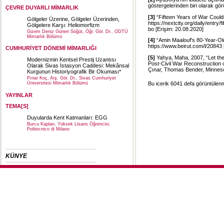
göstergelerinden biri olarak görül
ÇEVRE DUYARLI MİMARLIK
[3]
“Fifteen Years of War Couldn
Gölgeler Üzerine, Gölgeler Üzerinden,
https://nextcity.org/daily/entry
Gölgelere Karşı: Heliomorfizm
bo
[Erişim: 20.08.2020]
Gizem Deniz Güneri Söğüt, Öğr. Gör. Dr., ODTÜ
Mimarlık Bölümü
[4]
“Amin Maalouf's 80-Year-O
https://www.beirut.com/l/20843
CUMHURİYET DÖNEMİ MİMARLIĞI
[5]
Yahya, Maha, 2007, “Let th
Modernizmin Kentsel Prestij Uzantısı
Post-Civil War Reconstruction o
Olarak Sivas İstasyon Caddesi: Mekânsal
Çınar, Thomas Bender, Minneso
Kurgunun Historiyografik Bir Okuması*
Pınar Koç, Arş. Gör. Dr., Sivas Cumhuriyet
Bu icerik 6041 defa görüntülenmi
Üniversitesi Mimarlık Bölümü
YAYINLAR
TEMA[S]
Duyularda Kent Katmanları: EGG
Burcu Kaplan, Yüksek Lisans Öğrencisi,
Politecnico di Milano
KÜNYE