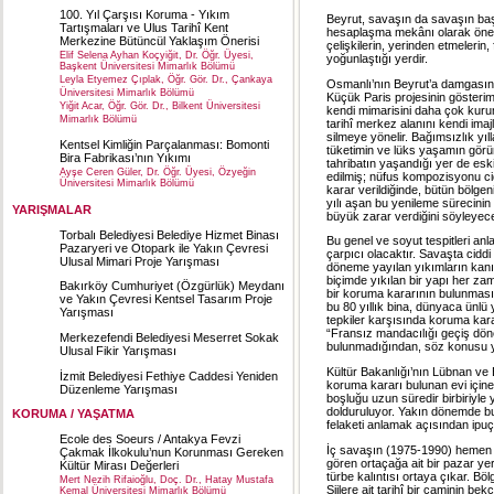
100. Yıl Çarşısı Koruma - Yıkım
Beyrut, savaşın da savaşın baş
Tartışmaları ve Ulus Tarihî Kent
hesaplaşma mekânı olarak öne çı
Merkezine Bütüncül Yaklaşım Önerisi
çelişkilerin, yerinden etmeleri
Elif Selena Ayhan Koçyiğit, Dr. Öğr. Üyesi,
yoğunlaştığı yerdir.
Başkent Üniversitesi Mimarlık Bölümü
Leyla Etyemez Çıplak, Öğr. Gör. Dr., Çankaya
Osmanlı’nın Beyrut’a damgasını
Üniversitesi Mimarlık Bölümü
Küçük Paris projesinin gösterim
Yiğit Acar, Öğr. Gör. Dr., Bilkent Üniversitesi
kendi mimarisini daha çok kurum
Mimarlık Bölümü
tarihî merkez alanını kendi imaj
silmeye yönelir. Bağımsızlık yıll
Kentsel Kimliğin Parçalanması: Bomonti
tüketimin ve lüks yaşamın görün
Bira Fabrikası’nın Yıkımı
tahribatın yaşandığı yer de esk
Ayşe Ceren Güler, Dr. Öğr. Üyesi, Özyeğin
edilmiş; nüfus kompozisyonu cid
Üniversitesi Mimarlık Bölümü
karar verildiğinde, bütün bölgeni
yılı aşan bu yenileme sürecinin
YARIŞMALAR
büyük zarar verdiğini söyleyece
Torbalı Belediyesi Belediye Hizmet Binası
Bu genel ve soyut tespitleri an
Pazaryeri ve Otopark ile Yakın Çevresi
çarpıcı olacaktır. Savaşta cidd
Ulusal Mimari Proje Yarışması
döneme yayılan yıkımların kanık
biçimde yıkılan bir yapı her za
Bakırköy Cumhuriyet (Özgürlük) Meydanı
bir koruma kararının bulunması
ve Yakın Çevresi Kentsel Tasarım Proje
bu 80 yıllık bina, dünyaca ünl
Yarışması
tepkiler karşısında koruma kara
“Fransız mandacılığı geçiş dön
Merkezefendi Belediyesi Meserret Sokak
bulunmadığından, söz konusu ya
Ulusal Fikir Yarışması
Kültür Bakanlığı’nın Lübnan ve
İzmit Belediyesi Fethiye Caddesi Yeniden
koruma kararı bulunan evi içine 
Düzenleme Yarışması
boşluğu uzun süredir birbiriyle
dolduruluyor. Yakın dönemde bu
KORUMA / YAŞATMA
felaketi anlamak açısından ipuç
Ecole des Soeurs / Antakya Fevzi
İç savaşın (1975-1990) hemen 
Çakmak İlkokulu’nun Korunması Gereken
gören ortaçağa ait bir pazar y
Kültür Mirası Değerleri
türbe kalıntısı ortaya çıkar. Böl
Mert Nezih Rifaioğlu, Doç. Dr., Hatay Mustafa
Şiilere ait tarihî bir caminin be
Kemal Üniversitesi Mimarlık Bölümü