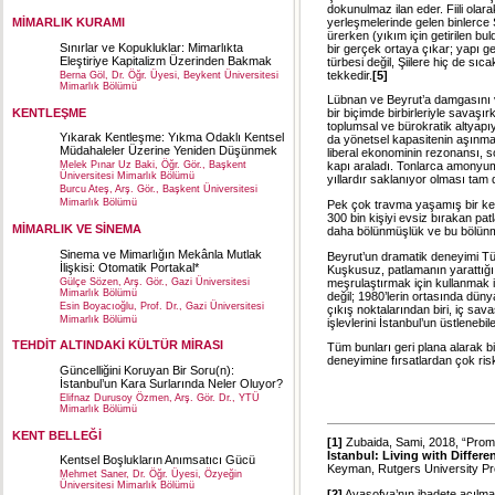
dokunulmaz ilan eder. Fiili ola
yerleşmelerinde gelen binlerce Şi
MİMARLIK KURAMI
ürerken (yıkım için getirilen bu
Sınırlar ve Kopukluklar: Mimarlıkta
bir gerçek ortaya çıkar; yapı ge
Eleştiriye Kapitalizm Üzerinden Bakmak
türbesi değil, Şiilere hiç de sı
tekkedir.
[5]
Berna Göl, Dr. Öğr. Üyesi, Beykent Üniversitesi
Mimarlık Bölümü
Lübnan ve Beyrut’a damgasını v
KENTLEŞME
bir biçimde birbirleriyle savaşı
toplumsal ve bürokratik altyapıyı
Yıkarak Kentleşme: Yıkma Odaklı Kentsel
da yönetsel kapasitenin aşınma
Müdahaleler Üzerine Yeniden Düşünmek
liberal ekonominin rezonansı, 
kapı araladı. Tonlarca amonyum
Melek Pınar Uz Baki, Öğr. Gör., Başkent
Üniversitesi Mimarlık Bölümü
yıllardır saklanıyor olması tam
Burcu Ateş, Arş. Gör., Başkent Üniversitesi
Mimarlık Bölümü
Pek çok travma yaşamış bir kent
300 bin kişiyi evsiz bırakan pa
MİMARLIK VE SİNEMA
daha bölünmüşlük ve bu bölünm
Sinema ve Mimarlığın Mekânla Mutlak
Beyrut’un dramatik deneyimi Türk
İlişkisi: Otomatik Portakal*
Kuşkusuz, patlamanın yarattığı 
meşrulaştırmak için kullanmak is
Gülçe Sözen, Arş. Gör., Gazi Üniversitesi
Mimarlık Bölümü
değil; 1980’lerin ortasında dün
Esin Boyacıoğlu, Prof. Dr., Gazi Üniversitesi
çıkış noktalarından biri, iç sa
Mimarlık Bölümü
işlevlerini İstanbul’un üstlenebil
TEHDİT ALTINDAKİ KÜLTÜR MİRASI
Tüm bunları geri plana alarak bi
deneyimine fırsatlardan çok ris
Güncelliğini Koruyan Bir Soru(n):
İstanbul’un Kara Surlarında Neler Oluyor?
Elifnaz Durusoy Özmen, Arş. Gör. Dr., YTÜ
Mimarlık Bölümü
KENT BELLEĞİ
[1]
Zubaida, Sami, 2018, “Prom
Istanbul: Living with Differe
Kentsel Boşlukların Anımsatıcı Gücü
Keyman, Rutgers University P
Mehmet Saner, Dr. Öğr. Üyesi, Özyeğin
Üniversitesi Mimarlık Bölümü
[2]
Ayasofya’nın ibadete açılmas