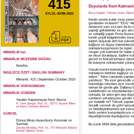
415
Duyularda Kent Katmanl
Burcu Kaplan, Yüksek Lisans Öğrenci
EYLÜL-EKİM 2020
Kentin sesine kulak verip yete
gürültüden mi ibaret?
“EGG” Albe
olmasının yanı sıra tam da bu n
yaptığı gökdelenler ve göz alıcı 
ev sahipliği yapan Porta Nuova b
kentin çeşitli bölgelerinden ins
tüpten oluşarak dört kat yüksekl
bağlıyor ve düşey katmanlarıyla
noktada kesişmeyen bu tüpler, 
rüzgarı çok katmanlı bir halde d
MİMARLIK'tan
an olsun duraklayıp, tüplere k
MİMARLIK MÜZESİNE DOĞRU
görsel ve fiziksel temasın ötes
bir buluşma noktasından çıkarıp
Kistefos
Garutti eserini bulunduğu yere 
İNGİLİZCE ÖZET / ENGLISH SUMMARY
noktalarını birbirine bağlıyor 
ediyor.” Yakın zamanda yapılan 
Mimarlık. 415 | September-October 2020
yanıtlıyor: “Bu eser gevezelik v
bulunduğu meydanı aynı vücuttak
MİMARLIK DÜNYASINDAN
mimari bir gövde gibi. Dallanıp 
caddelerden ve meydanlardan ol
MİMARLIK GÜNDEM
noktada, bir adım geri atıp düşü
canlıların sirkülasyonu gürült
Yaraları Kapanmayan Kent: Beyrut
yer bulabilir mi? Yüksek yapıla
H. Tarık Şengül, Prof. Dr., ODTÜ Siyaset Bilimi
öncelik vererek de şehri tanıyab
ve Kamu Yönetimi Bölümü
ve ötekileştirilmemesi için ka
farklı yerlere konumlandırıyor v
GÜNCEL
dayadığımızda duyduğumuz sesle
Dünya Mirası Ayasofya’yı Korumak ve
Sunmak
Bu icerik 5858 defa görüntülenmi
Zeynep Ahunbay, Prof. Dr., İTÜ Mimarlık Bölümü
Emekli Öğretim Üyesi