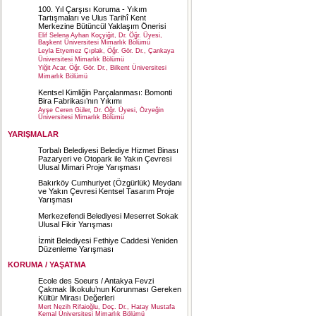
100. Yıl Çarşısı Koruma - Yıkım
Tartışmaları ve Ulus Tarihî Kent
Merkezine Bütüncül Yaklaşım Önerisi
Elif Selena Ayhan Koçyiğit, Dr. Öğr. Üyesi,
Başkent Üniversitesi Mimarlık Bölümü
Leyla Etyemez Çıplak, Öğr. Gör. Dr., Çankaya
Üniversitesi Mimarlık Bölümü
Yiğit Acar, Öğr. Gör. Dr., Bilkent Üniversitesi
Mimarlık Bölümü
Kentsel Kimliğin Parçalanması: Bomonti
Bira Fabrikası’nın Yıkımı
Ayşe Ceren Güler, Dr. Öğr. Üyesi, Özyeğin
Üniversitesi Mimarlık Bölümü
YARIŞMALAR
Torbalı Belediyesi Belediye Hizmet Binası
Pazaryeri ve Otopark ile Yakın Çevresi
Ulusal Mimari Proje Yarışması
Bakırköy Cumhuriyet (Özgürlük) Meydanı
ve Yakın Çevresi Kentsel Tasarım Proje
Yarışması
Merkezefendi Belediyesi Meserret Sokak
Ulusal Fikir Yarışması
İzmit Belediyesi Fethiye Caddesi Yeniden
Düzenleme Yarışması
KORUMA / YAŞATMA
Ecole des Soeurs / Antakya Fevzi
Çakmak İlkokulu’nun Korunması Gereken
Kültür Mirası Değerleri
Mert Nezih Rifaioğlu, Doç. Dr., Hatay Mustafa
Kemal Üniversitesi Mimarlık Bölümü