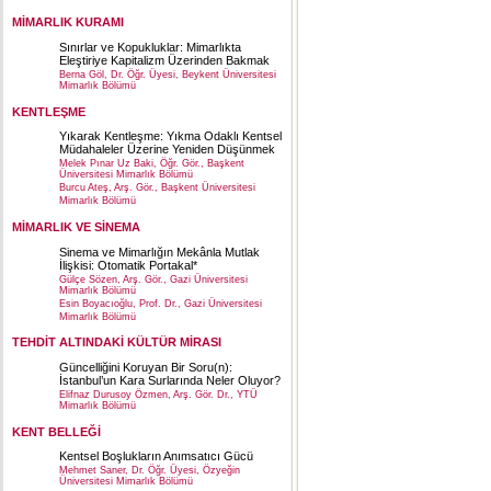
MİMARLIK KURAMI
Sınırlar ve Kopukluklar: Mimarlıkta
Eleştiriye Kapitalizm Üzerinden Bakmak
Berna Göl, Dr. Öğr. Üyesi, Beykent Üniversitesi
Mimarlık Bölümü
KENTLEŞME
Yıkarak Kentleşme: Yıkma Odaklı Kentsel
Müdahaleler Üzerine Yeniden Düşünmek
Melek Pınar Uz Baki, Öğr. Gör., Başkent
Üniversitesi Mimarlık Bölümü
Burcu Ateş, Arş. Gör., Başkent Üniversitesi
Mimarlık Bölümü
MİMARLIK VE SİNEMA
Sinema ve Mimarlığın Mekânla Mutlak
İlişkisi: Otomatik Portakal*
Gülçe Sözen, Arş. Gör., Gazi Üniversitesi
Mimarlık Bölümü
Esin Boyacıoğlu, Prof. Dr., Gazi Üniversitesi
Mimarlık Bölümü
TEHDİT ALTINDAKİ KÜLTÜR MİRASI
Güncelliğini Koruyan Bir Soru(n):
İstanbul’un Kara Surlarında Neler Oluyor?
Elifnaz Durusoy Özmen, Arş. Gör. Dr., YTÜ
Mimarlık Bölümü
KENT BELLEĞİ
Kentsel Boşlukların Anımsatıcı Gücü
Mehmet Saner, Dr. Öğr. Üyesi, Özyeğin
Üniversitesi Mimarlık Bölümü