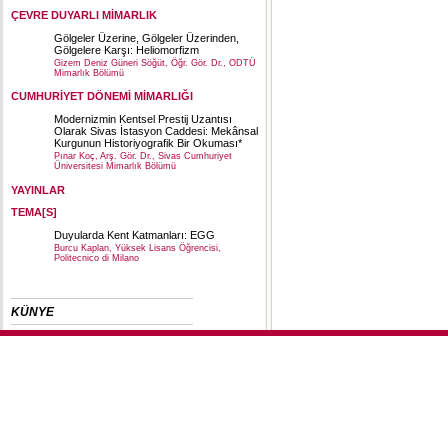
ÇEVRE DUYARLI MİMARLIK
Gölgeler Üzerine, Gölgeler Üzerinden,
Gölgelere Karşı: Heliomorfizm
Gizem Deniz Güneri Söğüt, Öğr. Gör. Dr., ODTÜ
Mimarlık Bölümü
CUMHURİYET DÖNEMİ MİMARLIĞI
Modernizmin Kentsel Prestij Uzantısı
Olarak Sivas İstasyon Caddesi: Mekânsal
Kurgunun Historiyografik Bir Okuması*
Pınar Koç, Arş. Gör. Dr., Sivas Cumhuriyet
Üniversitesi Mimarlık Bölümü
YAYINLAR
TEMA[S]
Duyularda Kent Katmanları: EGG
Burcu Kaplan, Yüksek Lisans Öğrencisi,
Politecnico di Milano
KÜNYE