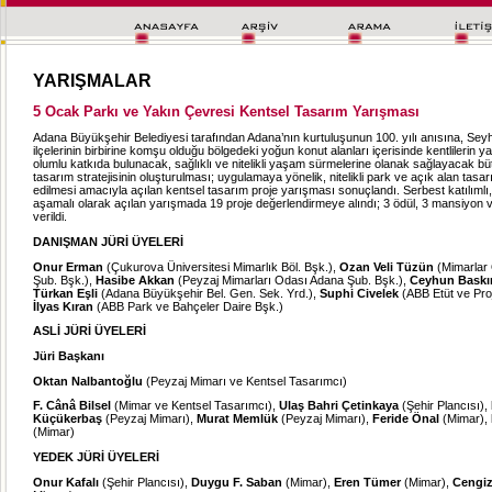
YARIŞMALAR
5 Ocak Parkı ve Yakın Çevresi Kentsel Tasarım Yarışması
Adana Büyükşehir Belediyesi tarafından Adana’nın kurtuluşunun 100. yılı anısına, Se
ilçelerinin birbirine komşu olduğu bölgedeki yoğun konut alanları içerisinde kentlilerin y
olumlu katkıda bulunacak, sağlıklı ve nitelikli yaşam sürmelerine olanak sağlayacak büt
tasarım stratejisinin oluşturulması; uygulamaya yönelik, nitelikli park ve açık alan tasar
edilmesi amacıyla açılan kentsel tasarım proje yarışması sonuçlandı. Serbest katılımlı, 
aşamalı olarak açılan yarışmada 19 proje değerlendirmeye alındı; 3 ödül, 3 mansiyon 
verildi.
DANIŞMAN JÜRİ ÜYELERİ
Onur Erman
(Çukurova Üniversitesi Mimarlık Böl. Bşk.),
Ozan Veli Tüzün
(Mimarlar
Şub. Bşk.),
Hasibe Akkan
(Peyzaj Mimarları Odası Adana Şub. Bşk.),
Ceyhun Baskı
Türkan Eşli
(Adana Büyükşehir Bel. Gen. Sek. Yrd.),
Suphi Civelek
(ABB Etüt ve Proj
İlyas Kıran
(ABB Park ve Bahçeler Daire Bşk.)
ASLİ JÜRİ ÜYELERİ
Jüri Başkanı
Oktan Nalbantoğlu
(Peyzaj Mimarı ve Kentsel Tasarımcı)
F. Cânâ Bilsel
(Mimar ve Kentsel Tasarımcı),
Ulaş Bahri Çetinkaya
(Şehir Plancısı),
Küçükerbaş
(Peyzaj Mimarı),
Murat Memlük
(Peyzaj Mimarı),
Feride Önal
(Mimar),
(Mimar)
YEDEK JÜRİ ÜYELERİ
Onur Kafalı
(Şehir Plancısı),
Duygu F. Saban
(Mimar),
Eren Tümer
(Mimar),
Cengiz