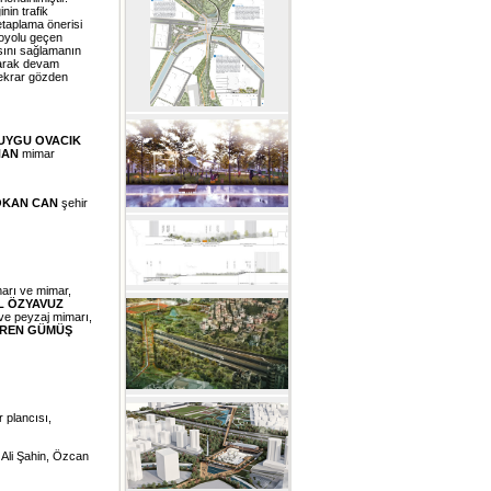
nin trafik
taplama önerisi
toyolu geçen
sını sağlamanın
şarak devam
 tekrar gözden
UYGU OVACIK
HAN
mimar
OKAN CAN
şehir
arı ve mimar,
L ÖZYAVUZ
ve peyzaj mimarı,
REN GÜMÜŞ
r plancısı,
 Ali Şahin, Özcan