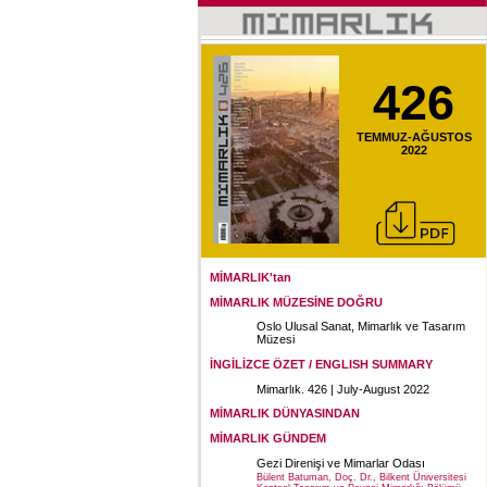
426
TEMMUZ-AĞUSTOS
2022
MİMARLIK'tan
MİMARLIK MÜZESİNE DOĞRU
Oslo Ulusal Sanat, Mimarlık ve Tasarım
Müzesi
İNGİLİZCE ÖZET / ENGLISH SUMMARY
Mimarlık. 426 | July-August 2022
MİMARLIK DÜNYASINDAN
MİMARLIK GÜNDEM
Gezi Direnişi ve Mimarlar Odası
Bülent Batuman, Doç. Dr., Bilkent Üniversitesi