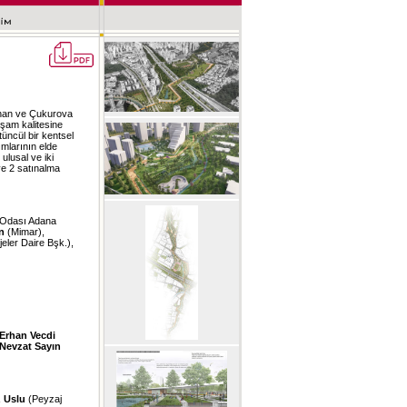
yhan ve Çukurova
aşam kalitesine
üncül bir kentsel
ımlarının elde
ulusal ve iki
ve 2 satınalma
 Odası Adana
n
(Mimar),
eler Daire Bşk.),
Erhan Vecdi
Nevzat Sayın
 Uslu
(Peyzaj