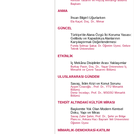
Kentsel Tasarım ve Peyzaj Mimarlığı Bölümü
Başkanı
ANMA
İhsan Bilgin’i Uğurlarken
Ela Kaçel, Doç. Dr., Mimar
GÜNCEL
Türkiye’de Alana Özgü İki Koruma Yasası:
Gelibolu ve Kapadokya Alanlarının
Karşılaştırmalı Değerlendirmesi
Funda Solmaz Şakar, Dr. Öğretim Üyesi, Gebze
Teknik Üniversitesi
ETKİNLİK
İç Mekâna Disiplinler Arası Yaklaşımlar
Burkay Pasin, Doç. Dr., Yaşar Üniversitesi İç
Mimarlık ve Çevre Tasarımı Bölümü
ULUSLARARASI GÜNDEM
Savaş, İklim Krizi ve Konut Sorunu
Ayşen Ciravoğlu , Prof. Dr., YTÜ Mimarlık
Bölümü
Deniz İncedayı, Prof. Dr., MSGSÜ Mimarlık
Bölümü
TEHDİT ALTINDAKİ KÜLTÜR MİRASI
Başkentte Yok Olan Modern Kentsel
Doku, Yapı ve Miras
Savaş Zafer Şahin, Prof. Dr., Şehir ve Bölge
Plancısı, Ankara Hacı Bayram Veli Üniversitesi
Öğretim Üyesi
MİMARLIK-DEMOKRASİ-KATILIM