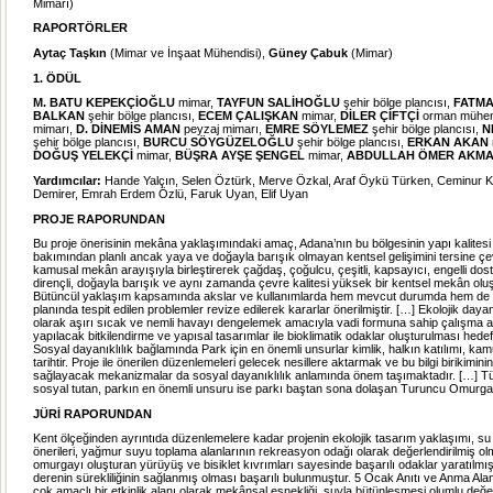
Mimarı)
RAPORTÖRLER
Aytaç Taşkın
(Mimar ve İnşaat Mühendisi),
Güney Çabuk
(Mimar)
1. ÖDÜL
M. BATU KEPEKÇİOĞLU
mimar,
TAYFUN SALİHOĞLU
şehir bölge plancısı,
FATMA
BALKAN
şehir bölge plancısı,
ECEM ÇALIŞKAN
mimar,
DİLER ÇİFTÇİ
orman mühend
mimarı,
D. DİNEMİS AMAN
peyzaj mimarı,
EMRE SÖYLEMEZ
şehir bölge plancısı,
N
şehir bölge plancısı,
BURCU SÖYGÜZELOĞLU
şehir bölge plancısı,
ERKAN AKAN
DOĞUŞ YELEKÇİ
mimar,
BÜŞRA AYŞE ŞENGEL
mimar,
ABDULLAH ÖMER AKM
Yardımcılar:
Hande Yalçın, Selen Öztürk, Merve Özkal, Araf Öykü Türken, Ceminur K
Demirer, Emrah Erdem Özlü, Faruk Uyan, Elif Uyan
PROJE RAPORUNDAN
Bu proje önerisinin mekâna yaklaşımındaki amaç, Adana’nın bu bölgesinin yapı kalitesi 
bakımından planlı ancak yaya ve doğayla barışık olmayan kentsel gelişimini tersine çevir
kamusal mekân arayışıyla birleştirerek çağdaş, çoğulcu, çeşitli, kapsayıcı, engelli dos
dirençli, doğayla barışık ve aynı zamanda çevre kalitesi yüksek bir kentsel mekân oluş
Bütüncül yaklaşım kapsamında akslar ve kullanımlarda hem mevcut durumda hem de
planında tespit edilen problemler revize edilerek kararlar önerilmiştir. […] Ekolojik dayan
olarak aşırı sıcak ve nemli havayı dengelemek amacıyla vadi formuna sahip çalışma a
yapılacak bitkilendirme ve yapısal tasarımlar ile bioklimatik odaklar oluşturulması hede
Sosyal dayanıklılık bağlamında Park için en önemli unsurlar kimlik, halkın katılımı, kam
tarihtir. Proje ile önerilen düzenlemeleri gelecek nesillere aktarmak ve bu bilgi birikiminin 
sağlayacak mekanizmalar da sosyal dayanıklılık anlamında önem taşımaktadır. […] Tü
sosyal tutan, parkın en önemli unsuru ise parkı baştan sona dolaşan Turuncu Omurga’
JÜRİ RAPORUNDAN
Kent ölçeğinden ayrıntıda düzenlemelere kadar projenin ekolojik tasarım yaklaşımı, su
önerileri, yağmur suyu toplama alanlarının rekreasyon odağı olarak değerlendirilmiş ol
omurgayı oluşturan yürüyüş ve bisiklet kıvrımları sayesinde başarılı odaklar yaratılmı
derenin sürekliliğinin sağlanmış olması başarılı bulunmuştur. 5 Ocak Anıtı ve Anma Ala
çok amaçlı bir etkinlik alanı olarak mekânsal esnekliği, suyla bütünleşmesi olumlu değerl