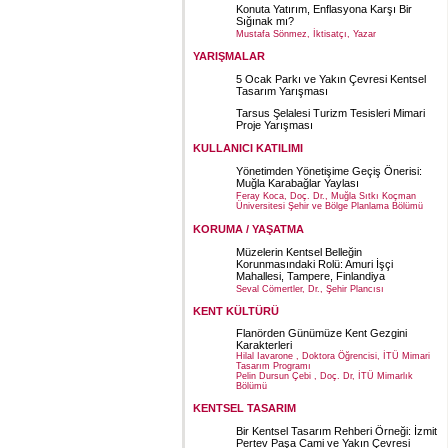
Konuta Yatırım, Enflasyona Karşı Bir
Sığınak mı?
Mustafa Sönmez, İktisatçı, Yazar
YARIŞMALAR
5 Ocak Parkı ve Yakın Çevresi Kentsel
Tasarım Yarışması
Tarsus Şelalesi Turizm Tesisleri Mimari
Proje Yarışması
KULLANICI KATILIMI
Yönetimden Yönetişime Geçiş Önerisi:
Muğla Karabağlar Yaylası
Feray Koca, Doç. Dr., Muğla Sıtkı Koçman
Üniversitesi Şehir ve Bölge Planlama Bölümü
KORUMA / YAŞATMA
Müzelerin Kentsel Belleğin
Korunmasındaki Rolü: Amuri İşçi
Mahallesi, Tampere, Finlandiya
Seval Cömertler, Dr., Şehir Plancısı
KENT KÜLTÜRÜ
Flanörden Günümüze Kent Gezgini
Karakterleri
Hilal Iavarone , Doktora Öğrencisi, İTÜ Mimari
Tasarım Programı
Pelin Dursun Çebi , Doç. Dr, İTÜ Mimarlık
Bölümü
KENTSEL TASARIM
Bir Kentsel Tasarım Rehberi Örneği: İzmit
Pertev Paşa Cami ve Yakın Çevresi