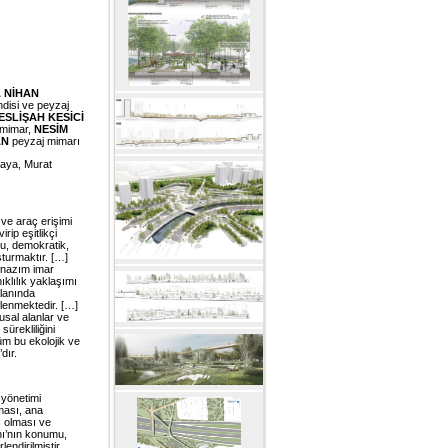
 NİHAN
isi ve peyzaj
ESLİŞAH KESİCİ
mimar,
NESİM
AN
peyzaj mimarı
aya, Murat
ve araç erişimi
ip eşitlikçi
tu, demokratik,
turmaktır. […]
 nazım imar
ıklılık yaklaşımı
lanında
flenmektedir. […]
usal alanlar ve
sürekliliğini
m bu ekolojik ve
dır.
 yönetimi
ması, ana
ş olması ve
nı’nın konumu,
endirilmiştir.