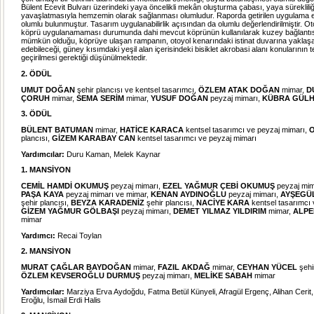
Bülent Ecevit Bulvarı üzerindeki yaya öncelikli mekân oluşturma çabası, yaya sürekliliği
yavaşlatmasıyla hemzemin olarak sağlanması olumludur. Raporda getirilen uygulama e
olumlu bulunmuştur. Tasarım uygulanabilirlik açısından da olumlu değerlendirilmiştir. O
köprü uygulanamaması durumunda dahi mevcut köprünün kullanılarak kuzey bağlantı
mümkün olduğu, köprüye ulaşan rampanın, otoyol kenarındaki istinat duvarına yakla
edebileceği, güney kısımdaki yeşil alan içerisindeki bisiklet akrobasi alanı konularının
geçirilmesi gerektiği düşünülmektedir.
2. ÖDÜL
UMUT DOĞAN
şehir plancısı ve kentsel tasarımcı,
ÖZLEM ATAK DOĞAN
mimar,
D
ÇORUH
mimar,
SEMA SERİM
mimar,
YUSUF DOĞAN
peyzaj mimarı,
KÜBRA GÜL
3. ÖDÜL
BÜLENT BATUMAN
mimar,
HATİCE KARACA
kentsel tasarımcı ve peyzaj mimarı,
plancısı,
GİZEM KARABAY CAN
kentsel tasarımcı ve peyzaj mimarı
Yardımcılar:
Duru Kaman, Melek Kaynar
1. MANSİYON
CEMİL HAMDİ OKUMUŞ
peyzaj mimarı,
EZEL YAĞMUR ÇEBİ OKUMUŞ
peyzaj mim
PAŞA KAYA
peyzaj mimarı ve mimar,
KENAN AYDINOĞLU
peyzaj mimarı,
AYŞEGÜ
şehir plancısı,
BEYZA KARADENİZ
şehir plancısı,
NACİYE KARA
kentsel tasarımcı 
GİZEM YAĞMUR GÖLBAŞI
peyzaj mimarı,
DEMET YILMAZ YILDIRIM
mimar,
ALPE
mimar
Yardımcı:
Recai Toylan
2. MANSİYON
MURAT ÇAĞLAR BAYDOĞAN
mimar,
FAZIL AKDAĞ
mimar,
CEYHAN YÜCEL
şehi
ÖZLEM KEVSEROĞLU DURMUŞ
peyzaj mimarı,
MELİKE SABAH
mimar
Yardımcılar:
Marziya Erva Aydoğdu, Fatma Betül Künyeli, Afragül Ergenç, Alihan Cerit,
Eroğlu, İsmail Erdi Halis