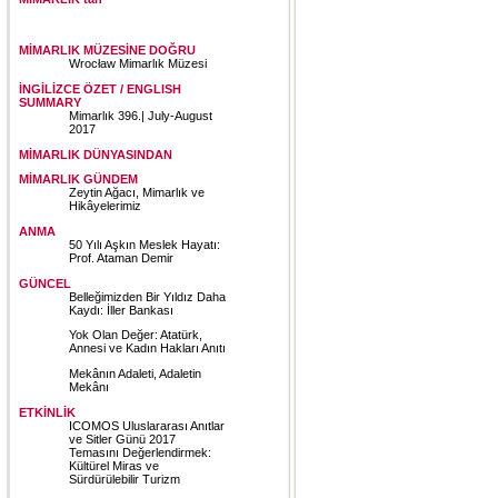
MİMARLIK MÜZESİNE DOĞRU
Wrocław Mimarlık Müzesi
İNGİLİZCE ÖZET / ENGLISH
SUMMARY
Mimarlık 396.| July-August
2017
MİMARLIK DÜNYASINDAN
MİMARLIK GÜNDEM
Zeytin Ağacı, Mimarlık ve
Hikâyelerimiz
ANMA
50 Yılı Aşkın Meslek Hayatı:
Prof. Ataman Demir
GÜNCEL
Belleğimizden Bir Yıldız Daha
Kaydı: İller Bankası
Yok Olan Değer: Atatürk,
Annesi ve Kadın Hakları Anıtı
Mekânın Adaleti, Adaletin
Mekânı
ETKİNLİK
ICOMOS Uluslararası Anıtlar
ve Sitler Günü 2017
Temasını Değerlendirmek:
Kültürel Miras ve
Sürdürülebilir Turizm