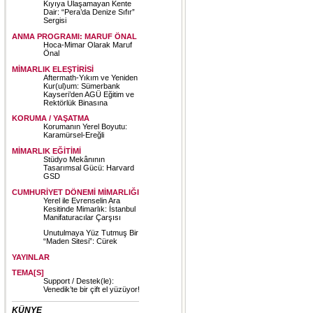
Kıyıya Ulaşamayan Kente
Dair: “Pera’da Denize Sıfır”
Sergisi
ANMA PROGRAMI: MARUF ÖNAL
Hoca-Mimar Olarak Maruf
Önal
MİMARLIK ELEŞTİRİSİ
Aftermath-Yıkım ve Yeniden
Kur(ul)um: Sümerbank
Kayseri’den AGÜ Eğitim ve
Rektörlük Binasına
KORUMA / YAŞATMA
Korumanın Yerel Boyutu:
Karamürsel-Ereğli
MİMARLIK EĞİTİMİ
Stüdyo Mekânının
Tasarımsal Gücü: Harvard
GSD
CUMHURİYET DÖNEMİ MİMARLIĞI
Yerel ile Evrenselin Ara
Kesitinde Mimarlık: İstanbul
Manifaturacılar Çarşısı
Unutulmaya Yüz Tutmuş Bir
“Maden Sitesi”: Cürek
YAYINLAR
TEMA[S]
Support / Destek(le):
Venedik’te bir çift el yüzüyor!
KÜNYE