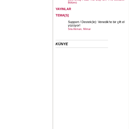
Bölümü
YAYINLAR
TEMA[S]
Support / Destek(le): Venedik’te bir çift el
yüzüyor!
Sıla Akman, Mimar
KÜNYE