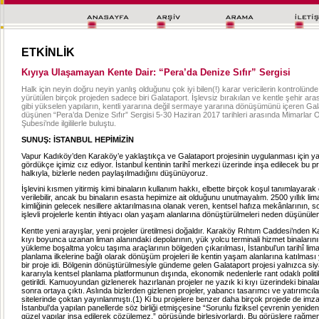
ETKİNLİK
Kıyıya Ulaşamayan Kente Dair: “Pera’da Denize Sıfır” Sergisi
Halk için neyin doğru neyin yanlış olduğunu çok iyi bilen(!) karar vericilerin kontrolünd
yürütülen birçok projeden sadece biri Galataport. İşlevsiz bırakılan ve kentle şehir ara
gibi yükselen yapıların, kentli yararına değil sermaye yararına dönüşümünü içeren Gal
düşünen “Pera’da Denize Sıfır” Sergisi 5-30 Haziran 2017 tarihleri arasında Mimarlar 
Şubesi’nde ilgililerle buluştu.
SUNUŞ: İSTANBUL HEPİMİZİN
Vapur Kadıköy’den Karaköy’e yaklaştıkça ve Galataport projesinin uygulanması için ya
gördükçe içimiz cız ediyor. İstanbul kentinin tarihî merkezi üzerinde inşa edilecek bu p
halkıyla, bizlerle neden paylaşılmadığını düşünüyoruz.
İşlevini kısmen yitirmiş kimi binaların kullanım hakkı, elbette birçok koşul tanımlayarak 
verilebilir, ancak bu binaların esasta hepimize ait olduğunu unutmayalım. 2500 yıllık lima
kimliğinin gelecek nesillere aktarılmasına olanak veren, kentsel hafıza mekânlarının, so
işlevli projelerle kentin ihtiyacı olan yaşam alanlarına dönüştürülmeleri neden düşünül
Kentte yeni arayışlar, yeni projeler üretilmesi doğaldır. Karaköy Rıhtım Caddesi’nden 
kıyı boyunca uzanan liman alanındaki depolarının, yük yolcu terminali hizmet binalarını
yükleme boşaltma yolcu taşıma araçlarının bölgeden çıkarılması, İstanbul’un tarihî li
planlama ilkelerine bağlı olarak dönüşüm projeleri ile kentin yaşam alanlarına katılması 
bir proje idi. Bölgenin dönüştürülmesiyle gündeme gelen Galataport projesi yalnızca siy
kararıyla kentsel planlama platformunun dışında, ekonomik nedenlerle rant odaklı politik
getirildi. Kamuoyundan gizlenerek hazırlanan projeler ne yazık ki kıyı üzerindeki binalar
sonra ortaya çıktı. Aslında bizlerden gizlenen projeler, yabancı tasarımcı ve yatırımcıl
sitelerinde çoktan yayınlanmıştı.(1) Ki bu projelere benzer daha birçok projede de imz
İstanbul’da yapılan panellerde söz birliği etmişçesine “Sorunlu fiziksel çevrenin yenid
güzel yapılar inşa edilerek çözülemez.” görüşünde birleşiyorlardı. Bu görüşlere rağmen