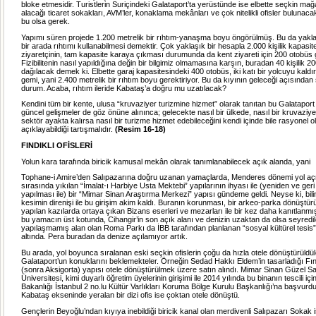
bloke etmesidir. Turistlerin Suriçindeki Galataport’ta yerüstünde ise elbette seçkin mağ
alacağı ticaret sokakları, AVM’ler, konaklama mekânları ve çok nitelikli ofisler bulunac
bu olsa gerek.
Yapımı süren projede 1.200 metrelik bir rıhtım-yanaşma boyu öngörülmüş. Bu da yakla
bir arada rıhtımı kullanabilmesi demektir. Çok yaklaşık bir hesapla 2.000 kişilik kapasite
ziyaretçinin, tam kapasite karaya çıkması durumunda da kent ziyareti için 200 otobüs g
Fizibilitenin nasıl yapıldığına değin bir bilgimiz olmamasına karşın, buradan 40 kişilik 
dağılacak demek ki. Elbette garaj kapasitesindeki 400 otobüs, iki katı bir yolcuyu kaldı
gemi, yani 2.400 metrelik bir rıhtım boyu gerektiriyor. Bu da kıyının geleceği açısından
durum. Acaba, rıhtım ileride Kabataş’a doğru mu uzatılacak?
Kendini tüm bir kente, ulusa “kruvaziyer turizmine hizmet” olarak tanıtan bu Galataport 
güncel gelişmeler de göz önüne alınınca; gelecekte nasıl bir ülkede, nasıl bir kruvaziy
sektör ayakta kalırsa nasıl bir turizme hizmet edebileceğini kendi içinde bile rasyonel o
açıklayabildiği tartışmalıdır.
(Resim 16-18)
FINDIKLI OFİSLERİ
Yolun kara tarafında biricik kamusal mekân olarak tanımlanabilecek açık alanda, yani
Tophane-i Amire’den Salıpazarına doğru uzanan yamaçlarda, Menderes dönemi yol a
sırasında yıkılan “İmalat-ı Harbiye Usta Mektebi” yapılarının ihyası ile (yeniden ve geri
yapılması ile) bir “Mimar Sinan Araştırma Merkezi” yapısı gündeme geldi. Neyse ki, bilinç
kesimin direnişi ile bu girişim akim kaldı. Buranın korunması, bir arkeo-parka dönüştürül
yapılan kazılarda ortaya çıkan Bizans eserleri ve mezarları ile bir kez daha kanıtlanmış
bu yamacın üst kotunda, Cihangir’in son açık alanı ve denizin uzaktan da olsa seyredil
yapılaşmamış alan olan Roma Parkı da İBB tarafından planlanan “sosyal kültürel tesis” 
altında. Pera buradan da denize açılamıyor artık.
Bu arada, yol boyunca sıralanan eski seçkin ofislerin çoğu da hızla otele dönüştürüldül
Galataport’un konuklarını beklemekteler. Örneğin Sedad Hakkı Eldem’in tasarladığı Fı
(sonra Aksigorta) yapısı otele dönüştürülmek üzere satın alındı. Mimar Sinan Güzel Sa
Üniversitesi, kimi duyarlı öğretim üyelerinin girişimi ile 2014 yılında bu binanın tescili iç
Bakanlığı İstanbul 2 no.lu Kültür Varlıkları Koruma Bölge Kurulu Başkanlığı’na başvurdu
Kabataş ekseninde yeralan bir dizi ofis ise çoktan otele dönüştü.
Gençlerin Beyoğlu’ndan kıyıya inebildiği biricik kanal olan merdivenli Salıpazarı Sokak 