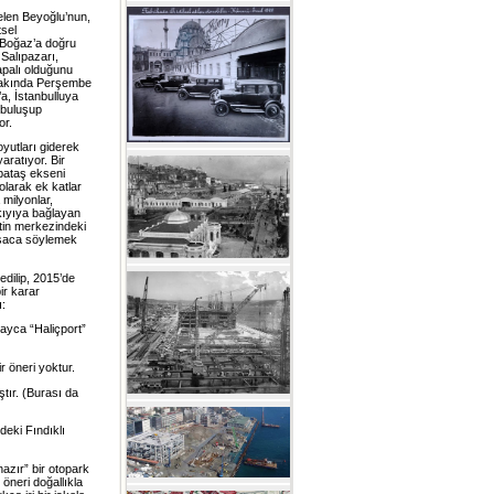
elen Beyoğlu’nun,
tsel
n Boğaz’a doğru
Salıpazarı,
apalı olduğunu
i yakında Perşembe
a, İstanbulluya
 buluşup
or.
oyutları giderek
aratıyor. Bir
bataş ekseni
olarak ek katlar
milyonlar,
kıyıya bağlayan
entin merkezindeki
ısaca söylemek
edilip, 2015’de
ir karar
ı:
layca “Haliçport”
 öneri yoktur.
ştır. (Burası da
eki Fındıklı
azır” bir otopark
 öneri doğallıkla