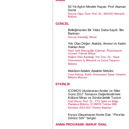
ANMA
50 Yılı Aşkın Meslek Hayatı: Prof. Ataman
Demir
Nevzat Oğuz Özer, Prof. Dr., MSGSÜ Mimarlık
Bölümü
GÜNCEL
Belleğimizden Bir Yıldız Daha Kaydı: İller
Bankası
Sevcan Karadağ, Mimar
Yok Olan Değer: Atatürk, Annesi ve Kadın
Hakları Anıtı
Nazlı İpek Mavuşoğlu Çakman, Restorasyon
Uzmanı Yüksek Mimar
Nağme Ebru Karabağ, Yrd. Doç. Dr., Yaşar
Üniversitesi İç Mimarlık ve Çevre Tasarımı
Bölümü
Mekânın Adaleti, Adaletin Mekânı
Tuna Pektaş, Kültür Üniversitesi Sanat Yönetimi
Bölümü Mezunu
ETKİNLİK
ICOMOS Uluslararası Anıtlar ve Sitler
Günü 2017 Temasını Değerlendirmek:
Kültürel Miras ve Sürdürülebilir Turizm
İclal Dinçer, Prof. Dr., YTÜ Şehir ve Bölge
Planlama Bölümü, ICOMOS Türkiye Milli
Komitesi 2014-2017 Dönem Başkanı
Kıyıya Ulaşamayan Kente Dair: “Pera’da
Denize Sıfır” Sergisi
ANMA PROGRAMI: MARUF ÖNAL