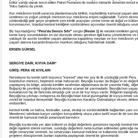
kültür varlığı olarak tescil edilen Paket Postanesi ile modern mimarlık dönemini temsil
Yolcu Salonu da yıkıldı.
Kıyı mekânının kentli yararına planlanmasıyla birlikte, kaybedilmiş kamusal yaşam ala
üretilmesi ve yoğun yerleşik merkezin kıyı mekânına erişimi sağlanabilir. Turizm ekono
yönlendirdiği gelir geçer projelerle yeni kimlik arayışları yerine kente ait doğal ve kültür
korunmasının, İstanbul kentsel kimliğinin sürdürülmesi açısından önemli olduğunu unu
Biz hazırladığımız
“Pera’da Denize Sıfır”
sergisi
(Resim 1)
ile mesleki kimlikleri gere
kente karşı sorumlulukları en üst düzeyde olması gereken ilgili kamu yöneticilerine v
yaklaşık bir asırdır kentlinin yaşam alanlarına kapatılmış meydan ve kıyı mekânının y
yaşam alanına kazandırılmasının mümkün olduğunu hatırlatmak istedik.
ERSEN GÜRSEL
SERGİYE DAİR, KIYIYA DAİR*
GİRİŞ: PERA VE KIYILARI
Neredeyse bu kentin tarih boyunca “küresel” olan her şey ile ilk yüzleştiği yerdir Pera
İstanbul’un merkezi, hepimizin ortak hafızasıdır. Beyoğlu kıyıları da Boğaz’ın en değerl
yapılaşmış bu bölge, aslında kentliler tarafından algılanmasa da bir yanında Haliç, diğ
Boğaziçi ile çevrilmiş coğrafyasıyla denize uzanan bir yarımadadır. Beyoğlu’nun yaşay
konuklarının hiç de farkında olmadığı çok uzun bir kıyı boyu vardır. Bölgenin topografy
Beyoğlu’na çıkmayı zorlaştırsa da Beyoğlu’ndan kılcal güzergahlar ile kıyıya inmek s
zevkli bir İstanbul deneyimidir. Beyoğlu kıyılarının Karaköy-Dolmabahçe ekseni, dinlenc
endüstrileri,
kentsel kimlik ve hafıza, festivaller, sanat, ekoloji ve sürdürülebilirlik bağlamları yanı sı
Menderes) tahribata karşın varlığını koruyabilmiş otuza yakın tarihî eseri ile de son de
önemli bir kamusal mekân potansiyeli barındırır.
Beyoğlu kıyılarında yer alan kültürel ve doğal değerlerin günümüze taşıdığı kentsel kim
değin ögelerin izlerini sürmek, sunduğu değerlerin ranta kurban edilmeden geleceğe na
değin senaryolar üretmek, bu senaryoları kamusal mekâna ve kullanıma öncelik veren a
projelere dönüştürmek bunları toplumla paylaşmak önemli bir görevimizdir.