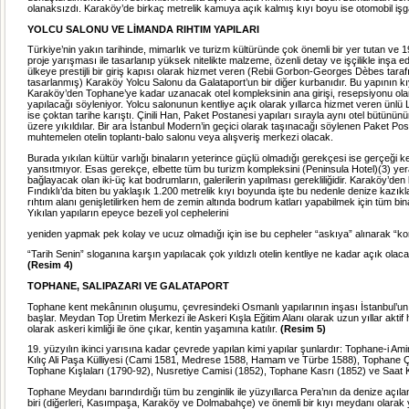
olanaksızdı. Karaköy’de birkaç metrelik kamuya açık kalmış kıyı boyu ise otomobil işgal
YOLCU SALONU VE LİMANDA RIHTIM YAPILARI
Türkiye’nin yakın tarihinde, mimarlık ve turizm kültüründe çok önemli bir yer tutan ve 1
proje yarışması ile tasarlanıp yüksek nitelikte malzeme, özenli detay ve işçilikle inşa edi
ülkeye prestijli bir giriş kapısı olarak hizmet veren (Rebii Gorbon-Georges Dèbes tara
tasarlanmış) Karaköy Yolcu Salonu da Galataport’un bir diğer kurbanıdır. Bu yapının k
Karaköy’den Tophane’ye kadar uzanacak otel kompleksinin ana girişi, resepsiyonu ol
yapılacağı söyleniyor. Yolcu salonunun kentliye açık olarak yıllarca hizmet veren ünlü
ise çoktan tarihe karıştı. Çinili Han, Paket Postanesi yapıları sırayla aynı otel bütünün
üzere yıkıldılar. Bir ara İstanbul Modern’in geçici olarak taşınacağı söylenen Paket Pos
muhtemelen otelin toplantı-balo salonu veya alışveriş merkezi olacak.
Burada yıkılan kültür varlığı binaların yeterince güçlü olmadığı gerekçesi ise gerçeği ke
yansıtmıyor. Esas gerekçe, elbette tüm bu turizm kompleksini (Peninsula Hotel)(3) yer
bağlayacak olan iki-üç kat bodrumların, galerilerin yapılması gerekliliğidir. Karaköy’den
Fındıklı’da biten bu yaklaşık 1.200 metrelik kıyı boyunda işte bu nedenle denize kazıkl
rıhtım alanı genişletilirken hem de zemin altında bodrum katları yapabilmek için tüm binal
Yıkılan yapıların epeyce bezeli yol cephelerini
yeniden yapmak pek kolay ve ucuz olmadığı için ise bu cepheler “askıya” alınarak “ko
“Tarih Senin” sloganına karşın yapılacak çok yıldızlı otelin kentliye ne kadar açık olacağ
(Resim 4)
TOPHANE, SALIPAZARI VE GALATAPORT
Tophane kent mekânının oluşumu, çevresindeki Osmanlı yapılarının inşası İstanbul’un
başlar. Meydan Top Üretim Merkezi ile Askeri Kışla Eğitim Alanı olarak uzun yıllar aktif 
olarak askeri kimliği ile öne çıkar, kentin yaşamına katılır.
(Resim 5)
19. yüzyılın ikinci yarısına kadar çevrede yapılan kimi yapılar şunlardır: Tophane-i Am
Kılıç Ali Paşa Külliyesi (Cami
1581, Medrese 1588, Hamam ve Türbe 1588), Tophane Ç
Tophane Kışlaları (1790-92), Nusretiye Camisi (1852), Tophane Kasrı (1852) ve Saat K
Tophane Meydanı barındırdığı tüm bu zenginlik ile yüzyıllarca Pera’nın da denize açıla
biri (diğerleri, Kasımpaşa, Karaköy ve Dolmabahçe) ve önemli bir kıyı meydanı olarak