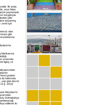
eldir. İlk anda
le, onun fidan
 güzel çeşmesiyle,
ının tezgahıyla
ndeki çifte
klere boyanmış
 zevki için
etersiz olan
yümesi gibi
msuzluklarına
ltyapısına
j fabrikasına
ıldığı
mı sırasında
imi ilginç ve
 altyapısından
ıpazarı
 Kent içindeki
da da hakkında
 yap işlet devret
rı A.Ş. 2013)
phane Meydanı’nı
pazarından
araköy Dolmabahçe
amamlanacağı
hya edilerek iki