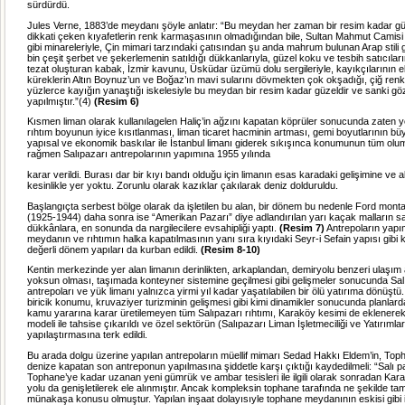
sürdürdü.
Jules Verne, 1883’de meydanı şöyle anlatır: “Bu meydan her zaman bir resim kadar güz
dikkati çeken kıyafetlerin renk karmaşasının olmadığından bile, Sultan Mahmut Camisi i
gibi minareleriyle, Çin mimari tarzındaki çatısından şu anda mahrum bulunan Arap stili
bin çeşit şerbet ve şekerlemenin satıldığı dükkanlarıyla, güzel koku ve tesbih satıcılar
tezat oluşturan kabak, İzmir kavunu, Üsküdar üzümü dolu sergileriyle, kayıkçılarının eli
küreklerin Altın Boynuz’un ve Boğaz’ın mavi sularını dövmekten çok okşadığı, çiğ ren
yüzlerce kayığın yanaştığı iskelesiyle bu meydan bir resim kadar güzeldir ve sanki göz
yapılmıştır.”(4)
(Resim 6)
Kısmen liman olarak kullanılagelen Haliç’in ağzını kapatan köprüler sonucunda zaten y
rıhtım boyunun iyice kısıtlanması, liman ticaret hacminin artması, gemi boyutlarının bü
yapısal ve ekonomik baskılar ile İstanbul limanı giderek sıkışınca konumunun tüm olu
rağmen Salıpazarı antrepolarının yapımına 1955 yılında
karar verildi. Burası dar bir kıyı bandı olduğu için limanın esas karadaki gelişimine ve a
kesinlikle yer yoktu. Zorunlu olarak kazıklar çakılarak deniz dolduruldu.
Başlangıçta serbest bölge olarak da işletilen bu alan, bir dönem bu nedenle Ford monta
(1925-1944) daha sonra ise “Amerikan Pazarı” diye adlandırılan yarı kaçak malların sat
dükkânlara, en sonunda da nargilecilere evsahipliği yaptı.
(Resim 7)
Antrepoların yapı
meydanın ve rıhtımın halka kapatılmasının yanı sıra kıyıdaki
Seyr-i Sefain
yapısı gibi k
değerli dönem yapıları da kurban edildi.
(Resim 8-10)
Kentin merkezinde yer alan limanın derinlikten, arkaplandan, demiryolu benzeri ulaşım
yoksun olması, taşımada konteyner sistemine geçilmesi gibi gelişmeler sonucunda Sal
antrepoları ve yük limanı yalnızca yirmi yıl kadar yaşatılabilen bir ölü yatırıma dönüştü.
biricik konumu, kruvaziyer turizminin gelişmesi gibi kimi dinamikler sonucunda planlar
kamu yararına karar üretilemeyen tüm Salıpazarı rıhtımı, Karaköy kesimi de eklenerek,
modeli ile tahsise çıkarıldı ve özel sektörün (Salıpazarı Liman İşletmeciliği ve Yatırımla
yapılaştırmasına terk edildi.
Bu arada dolgu üzerine yapılan antrepoların müellif mimarı Sedad Hakkı Eldem’in, To
denize kapatan son antreponun yapılmasına şiddetle karşı çıktığı kaydedilmeli: “Salı 
Tophane’ye kadar uzanan yeni gümrük ve ambar tesisleri ile ilgili olarak sonradan K
yolu da genişletilerek ele alınmıştır. Ancak kompleksin tophane tarafında ne şekilde t
münakaşa konusu olmuştur. Yapılan inşaat dolayısıyle tophane meydanının eskisi gibi i