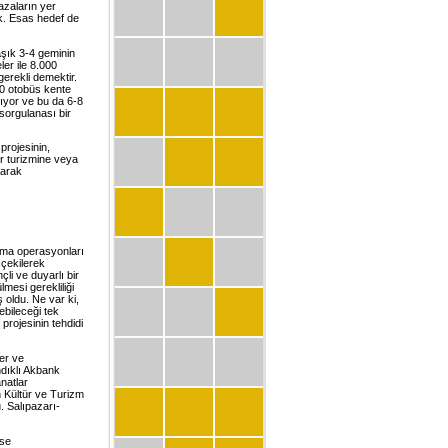
azaların yer
ak. Esas hedef de
şık 3-4 geminin
ler ile 8.000
erekli demektir.
200 otobüs kente
rıyor ve bu da 6-8
 sorgulanası bir
projesinin,
er turizmine veya
larak
çma operasyonları
 çekilerek
li ve duyarlı bir
mesi gerekliliği
 oldu. Ne var ki,
ebileceği tek
projesinin tehdidi
er ve
ndıklı Akbank
natlar
in Kültür ve Turizm
. Salıpazarı-
ise