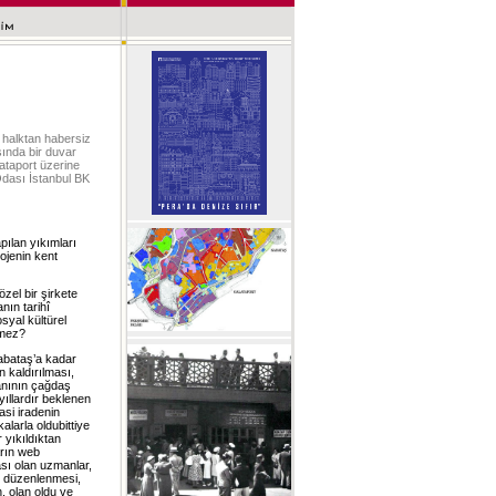
e halktan habersiz
sında bir duvar
ataport üzerine
Odası İstanbul BK
pılan yıkımları
rojenin kent
özel bir şirkete
nın tarihî
syal kültürel
emez?
Kabataş’a kadar
n kaldırılması,
manının çağdaş
yıllardır beklenen
asi iradenin
alarla oldubittiye
 yıkıldıktan
arın web
ası olan uzmanlar,
en düzenlenmesi,
, olan oldu ve