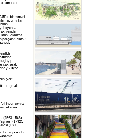
i altındadır.
935’de bir mimari
len, uzun yıllar
fından
ıyı boyunca
arak yeniden
 Liman Lokantası
ün parçaları olmak
tanesi,
sinlikle
altından
 başlayıp
ar çakılarak
ar yıkılıyor.
runuyor”.
ı tartışmalı.
 fethinden sonra
hizmet alanı
ire (1563-1566),
eşmesi (1732),
ulesi (1850).
n dört kapısından
 yaşamını