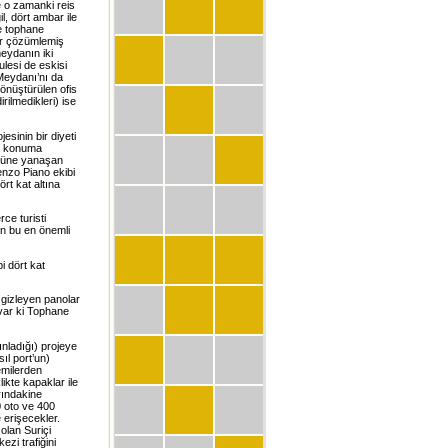
e o zamanki reis
l, dört ambar ile
ve tophane
ar çözümlemiş
eydanın iki
ulesi de eskisi
Meydanı’nı da
nüştürülen ofis
lmedikleri) ise
sinin bir diyeti
ir konuma
önüne yanaşan
enzo Piano ekibi
rt kat altına
rce turisti
un bu en önemli
i dört kat
 gizleyen panolar
 var ki Tophane
ınladığı) projeye
sıl port’un)
gemilerden
ikte kapaklar ile
rındakine
0 oto ve 400
 erişecekler.
olan Suriçi
zi trafiğini