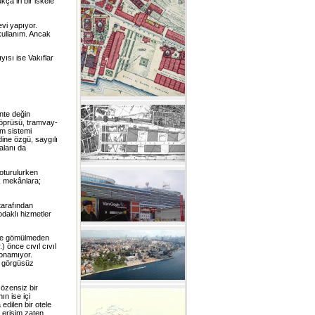
ça iri bir iskele
vi yapıyor.
r kullanım. Ancak
ısı ise Vakıflar
nte değin
 Köprüsü, tramvay-
şım sistemi
dine özgü, saygılı
alanı da
 oturulurken
k mekânlara;
tarafından
odaklı hizmetler
nize gömülmeden
) önce cıvıl cıvıl
onamıyor.
ı görgüsüz
özensiz bir
ın ise içi
 edilen bir otele
 erişim zaten