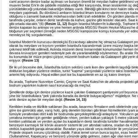
cami arasının denize kadar açılması ve buranın önemli bir meydan haline getirilmesi v
muavini Sedat Erk’in de şiddetle müdafaa ettiği fikir karşısında, liman tesislerinin üç deği
yürütülebileceği yolundaki bakanlığın iddiası vardı. Bilindiği gibi ikinci teori hakim oldu 
meydanı yapılmadı. Bu dördüncü ambarın İstanbul limanı konularını ne dereceye kad
olduğunu o zamanki bakanlık mütehassısları belki izah edebilirler. Ön görülen planda m
tarafında çarşılar, onların deniz tarafında da kahve, gazino gibi tesisler olacaktı. Saat k
gibi ortada olacaktı.”(6)
(Resim 11, 12)
Bugün İstanbul Modern’in kullandığı, Tophane 
denize kapatan bu antrepo ve yine hemen ardında MSGSÜ Resim Heykel Müzesi’ne dö
bloğunun yer seçimleri (örneğin neden MSGSÜ kampüsüne komşu konumda yer edindiri
neredeyse hiç sorgulanmadı.
İstanbul Modern’in kurucusu-destekçisi Eczacıbaşı ailesine hiç olmazsa Galataport proje
olarak bu meydanı ve kıyısını yeniden İstanbul’a kazandırmak üzere müzeyi başka b
çekmesi teklif bile edilmedi. Aslında müzenin deniz kenarındaki konumundan hemen 
devasa kruvaziyer gemileri nedeniyle pek de yararlanabildiği söylenemez. Bu aralar R
bu konumda bir müze projesi çiziyor, müzenin bodrum katları da Galataport gibi yerin dö
erişiyor.
(Resim 13)
Bir iki yıl öncesine dek, İstanbul’da turizm sektörü canlı iken dev gemilerin taşıdığı binle
dolduran boşaltan yüzlerce otobüs, turist “kapma” yarışındaki yüzlerce taksi İstanbul’
arterini felç ediyordu. Hayal edilen port ise bu kapasitenin en az üç katını öneriyor.
Bu arada, Tophane Nusretiye Camisi, Çeşme ve Saat Kulesi’nin de altında projedeki gib
bodrum yapılırken kulenin nasıl korunacağı da meçhul.
Şimdilerde dolgu için denize yüzlerce kazık çakılan Galataport şantiyesini yol boyunca
yine biz İstanbullulara “pek yakında burada da denizle buluşacağımızı” müjdeliyor. Ne
artık denize açılan bir meydan değil.
(Resim 14, 15)
Kentliden inatla ve titizlikle saklanan (bu arada, tasarımcı firmaların web sitelerinde yay
göre ise gümrüklü alan, varış holü, giriş denetim büroları gibi liman hizmetlerinin (yani a
tümüyle yeraltındaki dört katlı bir bodrumda gerçekleştirileceği anlaşılıyor. Yolcuların 
yeraltına inmeleri için gemiler geldiğinde rıhtım, yerden kalkan yaklaşık 5 metre yüksekl
kentten yalıtılacak ve yerden açılan bu kapakların deniz tarafında turistler havalimanla
benzeyen karmaşık bir körük-asansör sistemi ile yer altındaki salona, oradan da 4.00
otobüs kapasiteli garaja alınacaklar. Buradan yaya olarak veya otobüsler ile yeryüzüne
Projede otopark sorunu çözülmüş olabilir. Fakat temel sorun bunca taşıtın, esas hedef 
(Sultanahmet, Kapalıçarşı ve benzeri) yönünde gidip gelmesi, zaten ağır olan kent merke