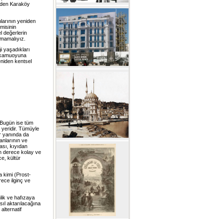
 eden Karaköy
nlarının yeniden
misinin
el değerlerin
tmamalıyız.
ği yaşadıkları
e kamuoyuna
eniden kentsel
. Bugün ise tüm
i yeridir. Tümüyle
er yanında da
anlarının ve
ası, kıyıdan
on derece kolay ve
e, kültür
ra kimi (Prost-
rece ilginç ve
lik ve hafızaya
sıl aktarılacağına
lternatif