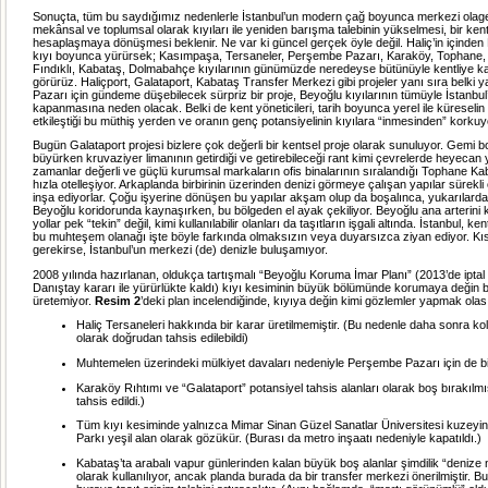
Sonuçta, tüm bu saydığımız nedenlerle İstanbul’un modern çağ boyunca merkezi olag
mekânsal ve toplumsal olarak kıyıları ile yeniden barışma talebinin yükselmesi, bir ken
hesaplaşmaya dönüşmesi beklenir. Ne var ki güncel gerçek öyle değil. Haliç’in içinde
kıyı boyunca yürürsek; Kasımpaşa, Tersaneler, Perşembe Pazarı, Karaköy, Tophane, 
Fındıklı, Kabataş, Dolmabahçe kıyılarının günümüzde neredeyse bütünüyle kentliye k
görürüz. Haliçport, Galataport, Kabataş Transfer Merkezi gibi projeler yanı sıra belk
Pazarı için gündeme düşebilecek sürpriz bir proje, Beyoğlu kıyılarının tümüyle İstanbul’
kapanmasına neden olacak. Belki de kent yöneticileri, tarih boyunca yerel ile küreselin
etkileştiği bu müthiş yerden ve oranın genç potansiyelinin kıyılara “inmesinden” korkuy
Bugün Galataport projesi bizlere çok değerli bir kentsel proje olarak sunuluyor. Gemi b
büyürken kruvaziyer limanının getirdiği ve getirebileceği rant kimi çevrelerde heyecan y
zamanlar değerli ve güçlü kurumsal markaların ofis binalarının sıralandığı Tophane Ka
hızla otelleşiyor. Arkaplanda birbirinin üzerinden denizi görmeye çalışan yapılar sürekli 
inşa ediyorlar. Çoğu işyerine dönüşen bu yapılar akşam olup da boşalınca, yukarılarda 
Beyoğlu koridorunda kaynaşırken, bu bölgeden el ayak çekiliyor. Beyoğlu ana arterini 
yollar pek “tekin” değil, kimi kullanılabilir olanları da taşıtların işgali altında. İstanbul, k
bu muhteşem olanağı işte böyle farkında olmaksızın veya duyarsızca ziyan ediyor. K
gerekirse, İstanbul’un merkezi (de) denizle buluşamıyor.
2008 yılında hazırlanan, oldukça tartışmalı “Beyoğlu Koruma İmar Planı” (2013’de iptal 
Danıştay kararı ile yürürlükte kaldı) kıyı kesiminin büyük bölümünde korumaya değin b
üretemiyor.
Resim 2
’deki plan incelendiğinde, kıyıya değin kimi gözlemler yapmak olas
Haliç Tersaneleri hakkında bir karar üretilmemiştir. (Bu nedenle daha sonra ko
olarak doğrudan tahsis edilebildi)
Muhtemelen üzerindeki mülkiyet davaları nedeniyle Perşembe Pazarı için de bir
Karaköy Rıhtımı ve “Galataport” potansiyel tahsis alanları olarak boş bırakılmı
tahsis edildi.)
Tüm kıyı kesiminde yalnızca Mimar Sinan Güzel Sanatlar Üniversitesi kuzeyind
Parkı yeşil alan olarak gözükür. (Burası da metro inşaatı nedeniyle kapatıldı.)
Kabataş’ta arabalı vapur günlerinden kalan büyük boş alanlar şimdilik “denize n
olarak kullanılıyor, ancak planda burada da bir transfer merkezi önerilmiştir. Bu