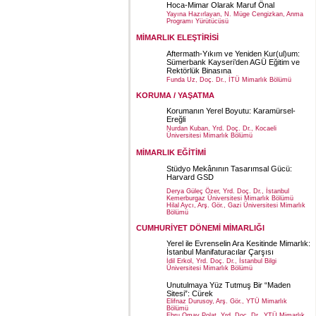
Hoca-Mimar Olarak Maruf Önal
Yayına Hazırlayan, N. Müge Cengizkan, Anma
Programı Yürütücüsü
MİMARLIK ELEŞTİRİSİ
Aftermath-Yıkım ve Yeniden Kur(ul)um:
Sümerbank Kayseri’den AGÜ Eğitim ve
Rektörlük Binasına
Funda Uz, Doç. Dr., İTÜ Mimarlık Bölümü
KORUMA / YAŞATMA
Korumanın Yerel Boyutu: Karamürsel-
Ereğli
Nurdan Kuban, Yrd. Doç. Dr., Kocaeli
Üniversitesi Mimarlık Bölümü
MİMARLIK EĞİTİMİ
Stüdyo Mekânının Tasarımsal Gücü:
Harvard GSD
Derya Güleç Özer, Yrd. Doç. Dr., İstanbul
Kemerburgaz Üniversitesi Mimarlık Bölümü
Hilal Aycı, Arş. Gör., Gazi Üniversitesi Mimarlık
Bölümü
CUMHURİYET DÖNEMİ MİMARLIĞI
Yerel ile Evrenselin Ara Kesitinde Mimarlık:
İstanbul Manifaturacılar Çarşısı
İdil Erkol, Yrd. Doç. Dr., İstanbul Bilgi
Üniversitesi Mimarlık Bölümü
Unutulmaya Yüz Tutmuş Bir “Maden
Sitesi”: Cürek
Elifnaz Durusoy, Arş. Gör., YTÜ Mimarlık
Bölümü
Ebru Omay Polat, Yrd. Doç. Dr., YTÜ Mimarlık