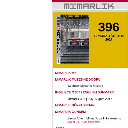
396
TEMMUZ-AĞUSTOS
2017
MİMARLIK'tan
MİMARLIK MÜZESİNE DOĞRU
Wrocław Mimarlık Müzesi
İNGİLİZCE ÖZET / ENGLISH SUMMARY
Mimarlık 396.| July-August 2017
MİMARLIK DÜNYASINDAN
MİMARLIK GÜNDEM
Zeytin Ağacı, Mimarlık ve Hikâyelerimiz
Bülent Şık, Gıda Mühendisi