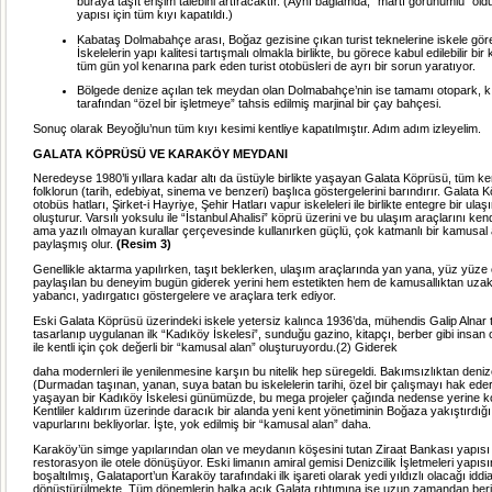
buraya taşıt erişim talebini artıracaktır. (Aynı bağlamda, “martı görünümlü” olduk
yapısı için tüm kıyı kapatıldı.)
Kabataş Dolmabahçe arası, Boğaz gezisine çıkan turist teknelerine iskele göre
İskelelerin yapı kalitesi tartışmalı olmakla birlikte, bu görece kabul edilebilir bi
tüm gün yol kenarına park eden turist otobüsleri de ayrı bir sorun yaratıyor.
Bölgede denize açılan tek meydan olan Dolmabahçe’nin ise tamamı otopark, kıy
tarafından “özel bir işletmeye” tahsis edilmiş marjinal bir çay bahçesi.
Sonuç olarak Beyoğlu’nun tüm kıyı kesimi kentliye kapatılmıştır. Adım adım izleyelim.
GALATA KÖPRÜSÜ VE KARAKÖY MEYDANI
Neredeyse 1980’li yıllara kadar altı da üstüyle birlikte yaşayan Galata Köprüsü, tüm ke
folklorun (tarih, edebiyat, sinema ve benzeri) başlıca göstergelerini barındırır. Galata
otobüs hatları, Şirket-i Hayriye, Şehir Hatları vapur iskeleleri ile birlikte entegre bir ula
oluşturur. Varsılı yoksulu ile “İstanbul Ahalisi” köprü üzerini ve bu ulaşım araçlarını ken
ama yazılı olmayan kurallar çerçevesinde kullanırken güçlü, çok katmanlı bir kamusal 
paylaşmış olur.
(Resim 3)
Genellikle aktarma yapılırken, taşıt beklerken, ulaşım araçlarında yan yana, yüz yüze
paylaşılan bu deneyim bugün giderek yerini hem estetikten hem de kamusallıktan uza
yabancı, yadırgatıcı göstergelere ve araçlara terk ediyor.
Eski Galata Köprüsü üzerindeki iskele yetersiz kalınca 1936’da, mühendis Galip Alnar 
tasarlanıp uygulanan ilk “Kadıköy İskelesi”, sunduğu gazino, kitapçı, berber gibi insan 
ile kentli için çok değerli bir “kamusal alan” oluşturuyordu.(2) Giderek
daha modernleri ile yenilenmesine karşın bu nitelik hep süregeldi. Bakımsızlıktan de
(Durmadan taşınan, yanan, suya batan bu iskelelerin tarihi, özel bir çalışmayı hak eder.
yaşayan bir Kadıköy İskelesi günümüzde, bu mega projeler çağında nedense yerine k
Kentliler kaldırım üzerinde daracık bir alanda yeni kent yönetiminin Boğaza yakıştırdığ
vapurlarını bekliyorlar. İşte, yok edilmiş bir “kamusal alan” daha.
Karaköy’ün simge yapılarından olan ve meydanın köşesini tutan Ziraat Bankası yapısı 
restorasyon ile otele dönüşüyor. Eski limanın amiral gemisi Denizcilik İşletmeleri yapısın
boşaltılmış, Galataport’un Karaköy tarafındaki ilk işareti olarak yedi yıldızlı olacağı iddia
dönüştürülmekte. Tüm dönemlerin halka açık Galata rıhtımına ise uzun zamandan beri