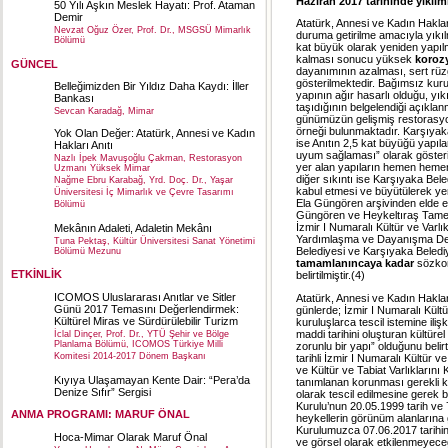
Haziran 2017 tarihinde yıkılmı
50 Yılı Aşkın Meslek Hayatı: Prof. Ataman
Demir
Atatürk, Annesi ve Kadın Hakla
Nevzat Oğuz Özer, Prof. Dr., MSGSÜ Mimarlık
duruma getirilme amacıyla yıkıl
Bölümü
kat büyük olarak yeniden yapı
kalması sonucu yüksek
koroz
GÜNCEL
dayanımının azalması, sert rüzg
gösterilmektedir. Bağımsız kuru
Belleğimizden Bir Yıldız Daha Kaydı: İller
yapının ağır hasarlı olduğu, yık
Bankası
taşıdığının belgelendiği açıkla
Sevcan Karadağ, Mimar
günümüzün gelişmiş restorasyo
örneği bulunmaktadır. Karşıyaka
Yok Olan Değer: Atatürk, Annesi ve Kadın
ise Anıtın 2,5 kat büyüğü yapıl
Hakları Anıtı
uyum sağlaması” olarak gösterilm
Nazlı İpek Mavuşoğlu Çakman, Restorasyon
yer alan yapıların hemen hemen
Uzmanı Yüksek Mimar
diğer sıkıntı ise Karşıyaka Bele
Nağme Ebru Karabağ, Yrd. Doç. Dr., Yaşar
kabul etmesi ve büyütülerek yen
Üniversitesi İç Mimarlık ve Çevre Tasarımı
Ela Güngören arşivinden elde e
Bölümü
Güngören ve Heykeltıraş Tamer 
İzmir I Numaralı Kültür ve Varl
Mekânın Adaleti, Adaletin Mekânı
Yardımlaşma ve Dayanışma Derneği
Tuna Pektaş, Kültür Üniversitesi Sanat Yönetimi
Belediyesi ve Karşıyaka Belediy
Bölümü Mezunu
tamamlanıncaya kadar
sözkon
ETKİNLİK
belirtilmiştir.(4)
ICOMOS Uluslararası Anıtlar ve Sitler
Atatürk, Annesi ve Kadın Hakları
Günü 2017 Temasını Değerlendirmek:
günlerde; İzmir I Numaralı Kültü
Kültürel Miras ve Sürdürülebilir Turizm
kuruluşlarca tescil istemine il
maddi tarihini oluşturan kültürel 
İclal Dinçer, Prof. Dr., YTÜ Şehir ve Bölge
Planlama Bölümü, ICOMOS Türkiye Milli
zorunlu bir yapı” olduğunu belir
Komitesi 2014-2017 Dönem Başkanı
tarihli İzmir I Numaralı Kültür
ve Kültür ve Tabiat Varlıklarını
Kıyıya Ulaşamayan Kente Dair: “Pera’da
tanımlanan korunması gerekli kü
Denize Sıfır” Sergisi
olarak tescil edilmesine gerek 
Kurulu’nun 20.05.1999 tarih ve 7
ANMA PROGRAMI: MARUF ÖNAL
heykellerin görünüm alanlarına 
Kurulumuzca 07.06.2017 tarihin
Hoca-Mimar Olarak Maruf Önal
ve görsel olarak etkilenmeyeceği