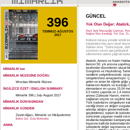
GÜNCEL
396
Yok Olan Değer: Atatürk,
Nazlı İpek Mavuşoğlu Çakman, Re
TEMMUZ-AĞUSTOS
Nağme Ebru Karabağ, Yrd. Doç. Dr.,
2017
Kültürel mirasa yönelik tehdit 
kaybedeni hep aynı taraf oluyor
Hakları Anıtı. “Daha büyük, dah
sürerken yıkımı gerçekleştirdi. 
silinmemesi adına çağrıda bulun
Atatürk, Annesi ve Kadın Haklar
ilanının 50. yılı anısına yapılmış
tarafından düzenlenen ulusal bi
MİMARLIK'tan
Güngören ve Heykeltıraş Tamer 
nesillerin yetiştirilmesinde, si
MİMARLIK MÜZESİNE DOĞRU
simgelenmesi amaçlanmıştır. Çe
gelen ve artan bir eğimle göğe
Wrocław Mimarlık Müzesi
haklarının Atatürk ve kurduğu 
elemanların en uzunu 15,54 met
İNGİLİZCE ÖZET / ENGLISH SUMMARY
6,5 metre çapında ve 1,4 metre
Mimarlık 396.| July-August 2017
annesi Zübeyde Hanım, mermi t
sağlanan seçme ve seçilme hak
MİMARLIK DÜNYASINDAN
Türk kadınlarını simgeleyen kab
verdiği önem ve değeri vurgula
MİMARLIK GÜNDEM
adımlar attığını göstermektedir.
geçilebilmesi, toplum ile bütünle
Zeytin Ağacı, Mimarlık ve Hikâyelerimiz
sürecinde yaşanan maddi sıkıntı
Bülent Şık, Gıda Mühendisi
okullarda başlatılan kampanyalar 
inşasına katkıda bulunmalarıdı
ANMA
sebeplerle değer taşımasına v