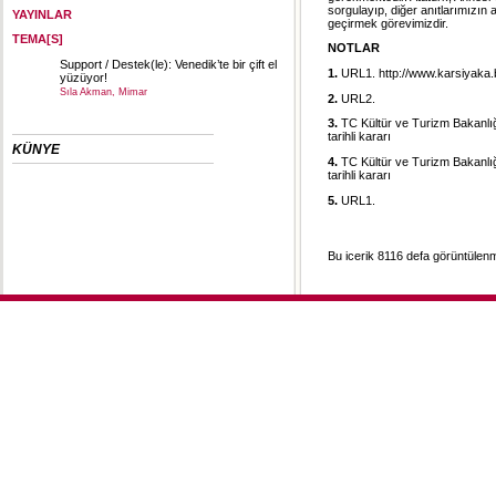
sorgulayıp, diğer anıtlarımızın
YAYINLAR
geçirmek görevimizdir.
TEMA[S]
NOTLAR
Support / Destek(le): Venedik’te bir çift el
1.
URL1.
http://www.karsiyaka.
yüzüyor!
Sıla Akman, Mimar
2.
URL2.
3.
TC Kültür ve Turizm Bakanlığ
tarihli kararı
KÜNYE
4.
TC Kültür ve Turizm Bakanlığ
tarihli kararı
5.
URL1.
Bu icerik 8116 defa görüntülenmi