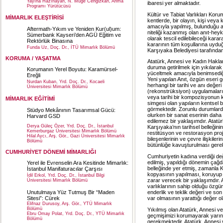
Yayına Hazırlayan, N. Müge Cengizkan, Anma
ibaresi yer almaktadır.
Programı Yürütücüsü
Kültür ve Tabiat Varlıkları Korum
MİMARLIK ELEŞTİRİSİ
kentlerde, bir olayın, kişi vey
amacıyla yapılmış, bulunduğu al
Aftermath-Yıkım ve Yeniden Kur(ul)um:
niteliği kazanmış olan anıt-heyke
Sümerbank Kayseri’den AGÜ Eğitim ve
olarak tescil edilebileceği karar
Rektörlük Binasına
kararının tüm koşullarına uyduğ
Funda Uz, Doç. Dr., İTÜ Mimarlık Bölümü
Karşıyaka Belediyesi tarafında
KORUMA / YAŞATMA
Atatürk, Annesi ve Kadın Hakla
duruma getirilmek için yıkılarak
Korumanın Yerel Boyutu: Karamürsel-
yüceltmek amacıyla benimsediği
Ereğli
Yeni yapılan Anıt, özgün eseri
Nurdan Kuban, Yrd. Doç. Dr., Kocaeli
herhangi bir tarihi ve anı değe
Üniversitesi Mimarlık Bölümü
(rekonstrüksiyon) uygulamaları
veya tarihi bir kompozisyonun 
MİMARLIK EĞİTİMİ
simgesi olan yapıların kentsel 
görmektedir. Zorunlu durumlard
Stüdyo Mekânının Tasarımsal Gücü:
olurken bir sanat eserinin daha
Harvard GSD
edilemez bir yaklaşımdır. Atatü
Derya Güleç Özer, Yrd. Doç. Dr., İstanbul
Karşıyaka’nın tarihsel belleğini
Kemerburgaz Üniversitesi Mimarlık Bölümü
restitüsyon ve restorasyon pro
Hilal Aycı, Arş. Gör., Gazi Üniversitesi Mimarlık
bileşenlerinin ve çevre ilişkiler
Bölümü
bütünlüğe kavuşturulması gere
CUMHURİYET DÖNEMİ MİMARLIĞI
Cumhuriyetin kadına verdiği değ
edilmiş, yapıldığı dönemin çağda
Yerel ile Evrenselin Ara Kesitinde Mimarlık:
belleğinde yer etmiş, zamanla K
İstanbul Manifaturacılar Çarşısı
kopyasının yapılması, koruyup il
İdil Erkol, Yrd. Doç. Dr., İstanbul Bilgi
zarar verecek bir yaklaşımdır. 
Üniversitesi Mimarlık Bölümü
varlıklarının sahip olduğu özgün
enderlik ve teklik değeri ve son
Unutulmaya Yüz Tutmuş Bir “Maden
var olmasının yarattığı değer o
Sitesi”: Cürek
Elifnaz Durusoy, Arş. Gör., YTÜ Mimarlık
Bölümü
Yıkılmış olan Atatürk, Annesi ve
Ebru Omay Polat, Yrd. Doç. Dr., YTÜ Mimarlık
geçmişimizi korumayarak yarın
Bölümü
gerekmektedir. Atatürk, Annesi