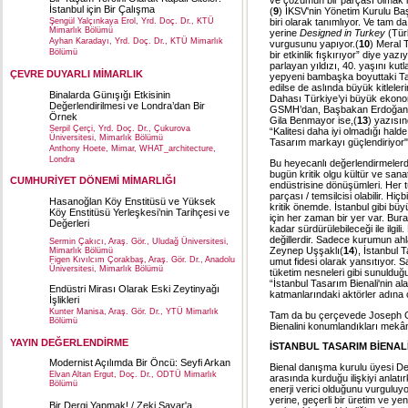
ve çözümün bir parçası olmak iç
İstanbul için Bir Çalışma
(
9
) İKSV'nin Yönetim Kurulu Baş
biri olarak tanımlıyor. Ve tam d
Şengül Yalçınkaya Erol, Yrd. Doç. Dr., KTÜ
Mimarlık Bölümü
yerine
Designed in Turkey
(Türk
Ayhan Karadayı, Yrd. Doç. Dr., KTÜ Mimarlık
vurgusunu yapıyor.(
10
) Meral 
Bölümü
bir
etkinlik
fışkırıyor” diye yazıy
parlayan yıldızı, 40. yaşını kutl
ÇEVRE DUYARLI MİMARLIK
yepyeni bambaşka boyuttaki
T
edilse de aslında büyük kitleler
Binalarda Günışığı Etkisinin
Dahası Türkiye’yi büyük ekonomil
Değerlendirilmesi ve Londra’dan Bir
GSMH’dan, Başbakan Erdoğan’ın
Örnek
Gila Benmayor ise,(
13
) yazısın
Serpil Çerçi, Yrd. Doç. Dr., Çukurova
“Kalitesi daha iyi olmadığı hald
Üniversitesi, Mimarlık Bölümü
Tasarım markayı güçlendiriyor"
Anthony Hoete, Mimar, WHAT_architecture,
Londra
Bu heyecanlı değerlendirmeler
bugün kritik olgu kültür ve sana
CUMHURİYET DÖNEMİ MİMARLIĞI
endüstrisine dönüşümleri. Her tür
parçası / temsilcisi olabilir. H
Hasanoğlan Köy Enstitüsü ve Yüksek
kritik önemde. İstanbul gibi büy
Köy Enstitüsü Yerleşkesi’nin Tarihçesi ve
için her zaman bir yer var. Bur
Değerleri
kadar sürdürülebileceği ile ilgi
değillerdir. Sadece kurumun ah
Sermin Çakıcı, Araş. Gör., Uludağ Üniversitesi,
Zeynep Uşşaklı(
14
), İstanbul 
Mimarlık Bölümü
Figen Kıvılcım Çorakbaş, Araş. Gör. Dr., Anadolu
umut fidesi olarak yansıtıyor. Sa
Üniversitesi, Mimarlık Bölümü
tüketim nesneleri gibi sunulduğu 
“İstanbul Tasarım Bienali'nin a
Endüstri Mirası Olarak Eski Zeytinyağı
katmanlarındaki aktörler adına ç
İşlikleri
Kunter Manisa, Araş. Gör. Dr., YTÜ Mimarlık
Tam da bu çerçevede Joseph Gri
Bölümü
Bienalini konumlandıkları mekân
YAYIN DEĞERLENDİRME
İSTANBUL TASARIM BİENAL
Modernist Açılımda Bir Öncü: Seyfi Arkan
Bienal danışma kurulu üyesi De
Elvan Altan Ergut, Doç. Dr., ODTÜ Mimarlık
arasında kurduğu ilişkiyi anlat
Bölümü
enerji verici olduğunu vurgulu
yerine, geçerli bir üretim ve y
Bir Dergi Yapmak! / Zeki Sayar'a