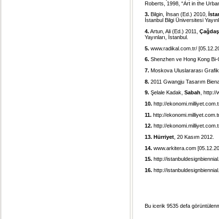
Roberts, 1998, “Art in the Urb
3.
Bilgin, İhsan (Ed.) 2010,
İsta
İstanbul Bilgi Üniversitesi Yayınl
4.
Artun, Ali (Ed.) 2011,
Çağdaş 
Yayınları, İstanbul.
5.
www.radikal.com.tr/ [05.12.2
6.
Shenzhen ve Hong Kong Bi-Ci
7.
Moskova Uluslararası Grafik 
8.
2011 Gwangju Tasarım Bienal
9.
Şelale Kadak,
Sabah
, http:
10.
http://ekonomi.milliyet.com.t
11.
http://ekonomi.milliyet.com.t
12.
http://ekonomi.milliyet.com.t
13.
Hürriyet
, 20 Kasım 2012.
14.
www.arkitera.com [05.12.2
15.
http://istanbuldesignbiennia
16.
http://istanbuldesignbiennia
Bu icerik 9535 defa görüntülenmi