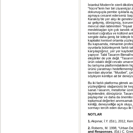
İstanbul Modern’in steril dikdö
“hücre”lerin her biri ziyaretçi
dokunuşuyla pembe ışıklarla aydı
aşmaya cesaret ederseniz başlıy
Karaköy’de yer alışı ile genelev
az gelişmiş, dönüşmüş, korunm
mevcut olan labirentten “İnşaat
meslektaşları için çok tanıdık o
kentsel coğrafya ve kültürel ant
sergide daha geniş bir kitleyle
kapitalist kentsel ortamla yüzle
Bu kapsamda, mimarinin profesyo
oyunlarla bütünleşerek farklı tak
karşılaştığınız, yer yer kaybo
yapıyor. Tabii Tasarım Bienali’
eleştiriler de yok değil. “Tasarı
ürün odaklı değil cevabı umarım 
bu tartışma platformdakilerin hi
ürünü yaratmayı hedeflememişle
tavırdan alıyorlar. “Musibet”, ç
söyleyen kentliye ait bir deneys
Bu iki farklı platforma gitmek
yüzleştiğimiz olağanüstü bir keşi
sanat / tasarım, metaforlar üze
biçimlendirir, dönüştürür. Tasar
paylaşırlar ve daha da önemlis
toplumsal değerleri anımsamak v
kimliği, deneyselliğe açık oluşu
sormayı tercih eden duruşu ile İ
NOTLAR
1.
Akpınar, İ.Y. (Ed.), 2012, K
2.
Roberts, M. 1998, “Urban De
and Responses
, (Ed.) C. Gr