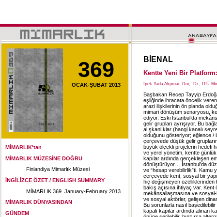
BİENAL
369
Kentte Yeni Bir Platform:
İpek Yada Akpınar, Doç. Dr., İTÜ M
OCAK-ŞUBAT 2013
Başbakan Recep Tayyip Erdoğan
eşliğinde ihracata öncelik veren
arazi ilişkilerinin ön planda old
mimari dönüşüm senaryosu, kent
ediyor. Eski İstanbul’da mekâns
gelir grupları ayrışıyor. Bu ba
alışkanlıklar (hangi kanalı seyre
olduğunu gösteriyor; eğlence / 
çerçevede düşük gelir grupların
büyük ölçekli projelerin hedefi ha
MİMARLIK'tan
ve yerel yönetim, kentte günlük
MİMARLIK MÜZESİNE DOĞRU
kapılar ardında gerçekleşen e
dönüştürüyor… İstanbul’da düzenl
Finlandiya Mimarlık Müzesi
ve “hesap verebilirlik”ti. Kamu
çerçevede kent, sosyal bir yapı
İNGİLİZCE ÖZET / ENGLISH SUMMARY
hiç değişmeyen özelliklerinden b
bakış açısına ihtiyaç var. Kent 
MİMARLIK.369. January-February 2013
mekânsallaşmasına ve sosyal-kü
ve sosyal aktörler, gelişen dina
MİMARLIK DÜNYASINDAN
Bu sorunlarla nasıl başedilebili
kapalı kapılar ardında alınan k
GÜNDEM
önüne serilebilir, hınzırca alternat