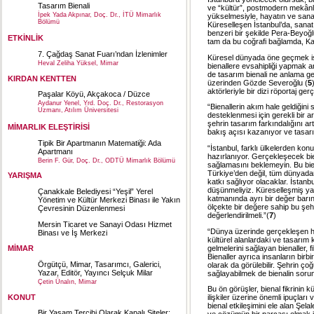
Tasarım Bienali
ve “kültür”, postmodern mekânla
İpek Yada Akpınar, Doç. Dr., İTÜ Mimarlık
yükselmesiyle, hayatın ve sanat
Bölümü
Küreselleşen İstanbul’da, sanat
benzeri bir şekilde Pera-Beyoğl
ETKİNLİK
tam da bu coğrafi bağlamda, Kar
7. Çağdaş Sanat Fuarı’ndan İzlenimler
Küresel dünyada öne geçmek is
Heval Zeliha Yüksel, Mimar
bienallere evsahipliği yapmak a
de tasarım bienali ne anlama g
KIRDAN KENTTEN
üzerinden
Gözde Severoğlu
(
5
aktörleriyle bir dizi röportaj ger
Paşalar Köyü, Akçakoca / Düzce
Aydanur Yenel, Yrd. Doç. Dr., Restorasyon
“Bienallerin akım hale geldiğini 
Uzmanı, Atılım Üniversitesi
desteklenmesi için gerekli bir ar
şehrin tasarım farkındalığını ar
MİMARLIK ELEŞTİRİSİ
bakış açısı kazanıyor ve tasarı
Tipik Bir Apartmanın Matematiği: Ada
“İstanbul, farklı ülkelerden konu
Apartmanı
hazırlanıyor. Gerçekleşecek bie
Berin F. Gür, Doç. Dr., ODTÜ Mimarlık Bölümü
sağlamasını beklemeyin. Bu bie
Türkiye’den değil, tüm dünyada
YARIŞMA
katkı sağlıyor olacaklar. İstan
düşünmeliyiz. Küreselleşmiş y
Çanakkale Belediyesi “Yeşil” Yerel
katmanında ayrı bir değer barın
Yönetim ve Kültür Merkezi Binası ile Yakın
ölçekte bir değere sahip bu şehi
Çevresinin Düzenlenmesi
değerlendirilmeli.”(
7
)
Mersin Ticaret ve Sanayi Odası Hizmet
“Dünya üzerinde gerçekleşen her
Binası ve İş Merkezi
kültürel alanlardaki ve tasarı
gelmelerini sağlayan bienaller, f
MİMAR
Bienaller ayrıca insanların birbi
Örgütçü, Mimar, Tasarımcı, Galerici,
olarak da görülebilir. Şehrin ç
Yazar, Editör, Yayıncı Selçuk Milar
sağlayabilmek de bienalin sorum
Çetin Ünalın, Mimar
Bu ön görüşler, bienal fikrinin 
KONUT
ilişkiler üzerine önemli ipuçlar
bienal etkileşimini ele alan Şel
Bir Yaşam Tercihi Olarak Kapalı Siteler: