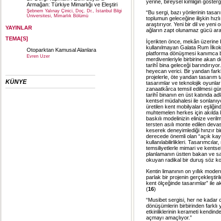
yerine, bireysel kimliğin göster
Armağan: Türkiye Mimarlığı ve Eleştiri
Şebnem Yalınay Çinici, Doç. Dr., İstanbul Bilgi
“Bu sergi, bazı yönlerinin tasarı
Üniversitesi, Mimarlık Bölümü
toplumun geleceğine ilişkin hızl
araştırıyor. Yeni bir dil ve yeni
YAYINLAR
ağların zapt olunamaz gücü aras
TEMA[S]
İçerikten önce, mekân üzerine b
kullanılmayan Galata Rum İlko
Otoparktan Kamusal Alanlara
platforma dönüşmesi kanımca bi
Evren Uzer
merdivenleriyle birbirine akan dör
tarihî bina geleceği barındırıy
heyecan verici. Bir yandan farkl
projelerle, öte yandan tasarım 
KÜNYE
tasarımlar ve teknolojik oyunl
zanaatkârca temsil edilmesi gü
tarihî binanın en üst katında ad
kentsel müdahalesi ile sonlanıy
üretilen kent mobilyaları eşliği
muhtemelen herkes için akılda 
baskılı modelinizin elinize ve
tersten asılı monte edilen deva
keserek deneyimlediği hınzır bir
derecede önemli olan “açık kayna
kullanılabilirlikleri. Tasarımcıl
temsiliyetlerle mimari ve kentse
planlamanın üstten bakan ve sa
okuyan radikal bir duruş söz k
Kentin limanının on yıllık moder
parlak bir projenin gerçekleşti
kent ölçeğinde tasarımlar” ile
(
16
)
“Musibet sergisi, her ne kadar 
dönüşümlerin birbirinden farkl
etkinliklerinin kerameti kendin
açmayı amaçlıyor.”