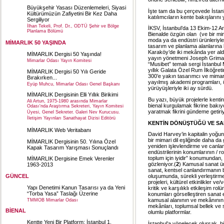
Büyükşehir Yasası Düzenlemeleri, Siyasi
İşte tam da bu çerçevede İstan
Kültürümüzün Zafiyetini Bir Kez Daha
katılımcıların kente bakışlarını y
Sergiliyor
İlhan Tekeli, Prof. Dr., ODTÜ Şehir ve Bölge
İKSV, İstanbul’da 13 Ekim-12 Ar
Planlama Bölümü
Bienalde özgün olan (ve bir m
moda
ya da endüstri ürünleriyle
MİMARLIK 50 YAŞINDA
tasarım ve planlama alanlarına
Karaköy’de iki mekânda yer aldı
MİMARLIK Dergisi 50 Yaşında!
yayın yönetmeni Joseph Grima. 
Mimarlar Odası Yayın Komitesi
“Musibet” temalı sergi İstanbul
yıllık Galata Özel Rum İlköğret
MİMARLIK Dergisi 50 Yılı Geride
300’e yakın
tasarımcı
ve mimarın
Bırakırken...
yayılmış akademi programları, ün
Eyüp Muhcu, Mimarlar Odası Genel Başkanı
yürüyüşleriyle iki ay sürdü.
MİMARLIK Dergisinin Elli Yıllık Birikimi
Bu yazı, büyük projelerle kenti
Ali Artun, 1975-1980 arasında Mimarlar
bienal kurgulamak fikrine bakıy
Odası'nda Araştırma Sekreteri, Yayın Komitesi
yaratmak fikrini gündeme getiriy
Üyesi, Genel Sekreter. Galeri Nev Kurucusu.
İletişim Yayınları Sanathayat Dizisi Editörü
KENTİN DÖNÜŞTÜĞÜ VE SA
MİMARLIK Web Veritabanı
David Harvey’in kapitalin yoğunl
bir mimari dil eşliğinde daha da
MİMARLIK Dergisinin 50. Yılına Özel
yeniden işlevlendirme ve canland
Kapak Tasarım Yarışması Sonuçlandı
endüstrilerinin konumlarının / r
toplum için iyidir” konumundan, 
MİMARLIK Dergisine Emek Verenler
gözleniyor.(
2
) Kamusal sanat ü
1963-2013
sanat, kentsel canlandırmanın bi
GÜNCEL
oluşumunda, sürekli yerleştirme
projeleri, kültürel etkinlikler ve
Yapı Denetimi Kanun Tasarısı ya da Yeni
kritik ve karşılıklı etkileşim ro
“Torba Yasa” Taslağı Üzerine
konumları görselleştiren sanat 
kamusal alanının ve mekânının
TMMOB Mimarlar Odası
mekânları, toplumsal bellek ve 
BİENAL
olumlu platformlar.
Kentte Yeni Bir Platform: İstanbul 1.
İstanbul’a yönelecek olursak, bi