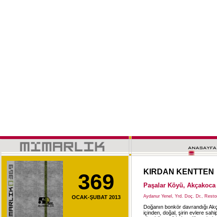
KIRDAN KENTTEN
369
Paşalar Köyü, Akçakoca
Aydanur Yenel, Yrd. Doç. Dr., Resto
OCAK-ŞUBAT 2013
Doğanın bonkör davrandığı Akça
içinden, doğal, şirin evlere sa