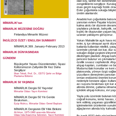
olan köy, tarihin her döneminden
zenginliklerini sergiliyor. Kurul
esas geçim kaynağı fındık ziraatı
Evler çoğunlukla sokağa bitişikt
üretim alanlarıdır.
Anadolu’nun çoğunlukla batısınd
yansıtan evlere Paşalar köyünd
MİMARLIK'tan
kalma akılcı bir düzenin devam
yaylalara çıkılarak, bahçelik, se
MİMARLIK MÜZESİNE DOĞRU
kışlık) ile oluşturulan yaşam b
Finlandiya Mimarlık Müzesi
uzanan yaklaşımı görüyoruz.
İNGİLİZCE ÖZET / ENGLISH SUMMARY
Yukarı Mahalle’de açık hava müz
evler, iç içe olmayan ayrık düze
MİMARLIK.369. January-February 2013
katlarda kullanılan nitelikli, yat
üzerinde çıkmalı üst kat, düz s
MİMARLIK DÜNYASINDAN
sokağın doğal çizgisini izleyer
dikdörtgen planlıdır. Ahşap kar
GÜNDEM
pencere bulunur ve çıkmalarla har
özellik sıvasız cephelerdir. Ah
Büyükşehir Yasası Düzenlemeleri, Siyasi
ahşap kapıları, cumbaları ve ba
Kültürümüzün Zafiyetini Bir Kez Daha
Mudurnu’daki konutlar ve kent d
Sergiliyor
platosunda, yöreye özgü sağlam b
İlhan Tekeli, Prof. Dr., ODTÜ Şehir ve Bölge
yüzyılların deneyimini yansıtan
Planlama Bölümü
orman endüstrisi önemini koruma
nedeniyle kestane ağacı kullanıl
MİMARLIK 50 YAŞINDA
acı suyunu bırakması için kar alt
altında dönme, çatlama olmamakt
MİMARLIK Dergisi 50 Yaşında!
içindeki ahşap kokusu, evi yaş
Mimarlar Odası Yayın Komitesi
Yayla yolu üzerinde bulunan kö
MİMARLIK Dergisi 50 Yılı Geride
coğrafi konumu, temiz havası, s
Bırakırken...
terk edilmiş yaşanası güzellikte
Eyüp Muhcu, Mimarlar Odası Genel Başkanı
işletmelerinin ürünlerinin sunu
ağaçlarının altında köy kahvalt
MİMARLIK Dergisinin Elli Yıllık Birikimi
Ali Artun, 1975-1980 arasında Mimarlar
Odası'nda Araştırma Sekreteri, Yayın Komitesi
Bu icerik 8332 defa görüntülenmi