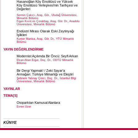
Hasanoğlan Köy Enstitüsü ve Yüksek
Köy Enstitüsü Yerleşkesi’nin Tarihçesi ve
Değerleri
Sermin Çakıcı, Araş. Gör., Uludağ Üniversitesi,
Mimarlık Bölümü
Figen Kıvılcım Çorakbaş, Araş. Gör. Dr., Anadolu
Üniversitesi, Mimarlık Bölümü
Endüstri Mirası Olarak Eski Zeytinyağı
İşlikleri
Kunter Manisa, Araş. Gör. Dr., YTÜ Mimarlık
Bölümü
YAYIN DEĞERLENDİRME
Modernist Açılımda Bir Öncü: Seyfi Arkan
Elvan Altan Ergut, Doç. Dr., ODTÜ Mimarlık
Bölümü
Bir Dergi Yapmak! / Zeki Sayar'a
Armağan: Türkiye Mimarlığı ve Eleştiri
Şebnem Yalınay Çinici, Doç. Dr., İstanbul Bilgi
Üniversitesi, Mimarlık Bölümü
YAYINLAR
TEMA[S]
Otoparktan Kamusal Alanlara
Evren Uzer
KÜNYE