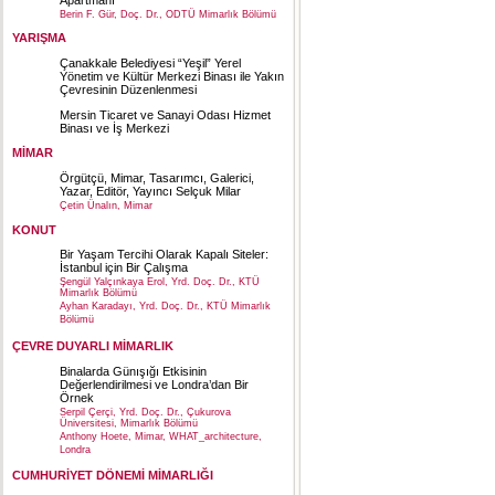
Berin F. Gür, Doç. Dr., ODTÜ Mimarlık Bölümü
YARIŞMA
Çanakkale Belediyesi “Yeşil” Yerel
Yönetim ve Kültür Merkezi Binası ile Yakın
Çevresinin Düzenlenmesi
Mersin Ticaret ve Sanayi Odası Hizmet
Binası ve İş Merkezi
MİMAR
Örgütçü, Mimar, Tasarımcı, Galerici,
Yazar, Editör, Yayıncı Selçuk Milar
Çetin Ünalın, Mimar
KONUT
Bir Yaşam Tercihi Olarak Kapalı Siteler:
İstanbul için Bir Çalışma
Şengül Yalçınkaya Erol, Yrd. Doç. Dr., KTÜ
Mimarlık Bölümü
Ayhan Karadayı, Yrd. Doç. Dr., KTÜ Mimarlık
Bölümü
ÇEVRE DUYARLI MİMARLIK
Binalarda Günışığı Etkisinin
Değerlendirilmesi ve Londra’dan Bir
Örnek
Serpil Çerçi, Yrd. Doç. Dr., Çukurova
Üniversitesi, Mimarlık Bölümü
Anthony Hoete, Mimar, WHAT_architecture,
Londra
CUMHURİYET DÖNEMİ MİMARLIĞI