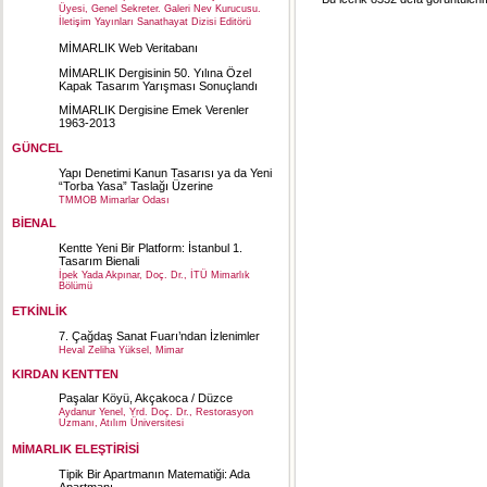
Üyesi, Genel Sekreter. Galeri Nev Kurucusu.
İletişim Yayınları Sanathayat Dizisi Editörü
MİMARLIK Web Veritabanı
MİMARLIK Dergisinin 50. Yılına Özel
Kapak Tasarım Yarışması Sonuçlandı
MİMARLIK Dergisine Emek Verenler
1963-2013
GÜNCEL
Yapı Denetimi Kanun Tasarısı ya da Yeni
“Torba Yasa” Taslağı Üzerine
TMMOB Mimarlar Odası
BİENAL
Kentte Yeni Bir Platform: İstanbul 1.
Tasarım Bienali
İpek Yada Akpınar, Doç. Dr., İTÜ Mimarlık
Bölümü
ETKİNLİK
7. Çağdaş Sanat Fuarı’ndan İzlenimler
Heval Zeliha Yüksel, Mimar
KIRDAN KENTTEN
Paşalar Köyü, Akçakoca / Düzce
Aydanur Yenel, Yrd. Doç. Dr., Restorasyon
Uzmanı, Atılım Üniversitesi
MİMARLIK ELEŞTİRİSİ
Tipik Bir Apartmanın Matematiği: Ada
Apartmanı