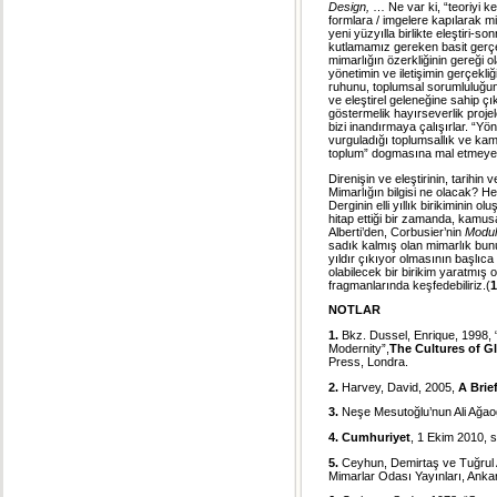
Design,
… Ne var ki, “teoriyi ke
formlara / imgelere kapılarak m
yeni yüzyılla birlikte eleştiri-son
kutlamamız gereken basit ger
mimarlığın özerkliğinin gereği ola
yönetimin ve iletişimin gerçekli
ruhunu, toplumsal sorumluluğun
ve eleştirel geleneğine sahip çı
göstermelik hayırseverlik projel
bizi inandırmaya çalışırlar. “Yöne
vurguladığı toplumsallık ve kam
toplum” dogmasına mal etmeye, 
Direnişin ve eleştirinin, tarihin
Mimarlığın bilgisi ne olacak? H
Derginin elli yıllık birikimini
hitap ettiği bir zamanda, kamus
Alberti’den, Corbusier’nin
Modul
sadık kalmış olan mimarlık bun
yıldır çıkıyor olmasının başlıca
olabilecek bir birikim yaratmış
fragmanlarında keşfedebiliriz.(
1
NOTLAR
1.
Bkz. Dussel, Enrique, 1998, 
Modernity”,
The Cultures of Gl
Press, Londra.
2.
Harvey, David, 2005,
A Brie
3.
Neşe Mesutoğlu’nun Ali Ağao
4. Cumhuriyet
, 1 Ekim 2010, s
5.
Ceyhun, Demirtaş ve Tuğrul A
Mimarlar Odası Yayınları, Anka