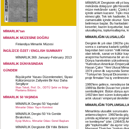
MİMARLIK
Dergisinin elli yıl b
mekânda dolaşıyor gibi hisseder
müze mekânıdır sanki. Çünkü her
içinde anlam kazanır. Tıpkı müze
etmesi gibi. Tek tek hadiseler, fa
zamansallık içinde okunur. Sonuçt
belirmeye başlar. Bu haritadaki k
keserler, bazen koşutturlar, baz
ulusallaşma, toplumsallaşma, k
MİMARLIK'tan
MİMARLIĞIN ULUSALLIĞI
MİMARLIK MÜZESİNE DOĞRU
Derginin ilk yılı olan 1963’te ç
Finlandiya Mimarlık Müzesi
sonra o zamana kadarki şekliyle
başından beri süren “milli mimari
İNGİLİZCE ÖZET / ENGLISH SUMMARY
olan teknik, sanat ve kültür kay
araştırma hummasına bir an evve
MİMARLIK.369. January-February 2013
Dünya hareketinin yükselmesiyl
MİMARLIK DÜNYASINDAN
“Kahrolsun Amerikan Emperyaliz
Hasan Çakır “Yeni Ulusal Mimarlık
GÜNDEM
1974 yılının ilk sayısında Somer
“Türkiye’nin Sosyal Ekonomisi v
Büyükşehir Yasası Düzenlemeleri, Siyasi
proje firmaları”na iş verilmesi
Kültürümüzün Zafiyetini Bir Kez Daha
Sergiliyor
1980’lere gelince, neredeyse bir
İlhan Tekeli, Prof. Dr., ODTÜ Şehir ve Bölge
1989’da Berlin Duvarı’nın yıkı
Planlama Bölümü
sembolleştirir. Bütün dünya ayn
1492’den beri süren kolonyaliz
MİMARLIK 50 YAŞINDA
artık ulusal / emperyal devletler 
MİMARLIK Dergisi 50 Yaşında!
MİMARLIĞIN TOPLUMSALLI
Mimarlar Odası Yayın Komitesi
Mimarlıkta ulusallık sorunsalını
MİMARLIK Dergisi 50 Yılı Geride
anlamsızlaştırır. 1960’larda g
Bırakırken...
yılında açıklanan yayın program
Eyüp Muhcu, Mimarlar Odası Genel Başkanı
ve kentleşme” izler. (1964/3) A
gibi “toplumsallık” da aşınır ve
MİMARLIK Dergisinin Elli Yıllık Birikimi
Margaret Thatcher “toplum diye 