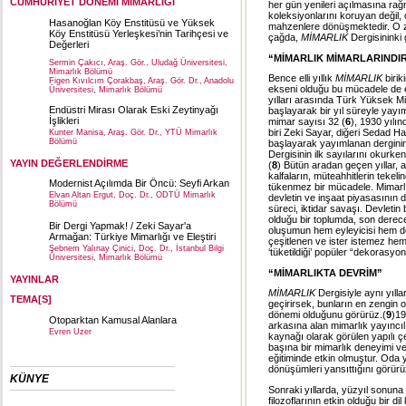
CUMHURİYET DÖNEMİ MİMARLIĞI
her gün yenileri açılmasına ra
koleksiyonlarını koruyan değil
Hasanoğlan Köy Enstitüsü ve Yüksek
mahzenlere dönüşmektedir. O zam
Köy Enstitüsü Yerleşkesi’nin Tarihçesi ve
çağda,
MİMARLIK
Dergisininki g
Değerleri
“MİMARLIK MİMARLARINDIR”
Sermin Çakıcı, Araş. Gör., Uludağ Üniversitesi,
Mimarlık Bölümü
Bence elli yıllık
MİMARLIK
biri
Figen Kıvılcım Çorakbaş, Araş. Gör. Dr., Anadolu
ekseni olduğu bu mücadele de el
Üniversitesi, Mimarlık Bölümü
yılları arasında Türk Yüksek Mim
Endüstri Mirası Olarak Eski Zeytinyağı
başlayarak bir yıl süreyle yayı
İşlikleri
mimar sayısı 32 (
6
), 1930 yılı
biri Zeki Sayar, diğeri Sedad Ha
Kunter Manisa, Araş. Gör. Dr., YTÜ Mimarlık
Bölümü
başlayarak yayımlanan derginin 
Dergisinin ilk sayılarını okurken
YAYIN DEĞERLENDİRME
(
8
) Bütün aradan geçen yıllar, a
kalfaların, müteahhitlerin tekel
Modernist Açılımda Bir Öncü: Seyfi Arkan
tükenmez bir mücadele. Mimarlı
Elvan Altan Ergut, Doç. Dr., ODTÜ Mimarlık
devletin ve inşaat piyasasının 
Bölümü
süreci, iktidar savaşı. Devletin
olduğu bir toplumda, son derece d
Bir Dergi Yapmak! / Zeki Sayar'a
oluşumun hem eyleyicisi hem de
Armağan: Türkiye Mimarlığı ve Eleştiri
çeşitlenen ve ister istemez hem
Şebnem Yalınay Çinici, Doç. Dr., İstanbul Bilgi
‘tüketildiği’ popüler “dekorasyon
Üniversitesi, Mimarlık Bölümü
“MİMARLIKTA DEVRİM”
YAYINLAR
MİMARLIK
Dergisiyle aynı yıll
TEMA[S]
geçirirsek, bunların en zengin 
dönemi olduğunu görürüz.(
9
)19
Otoparktan Kamusal Alanlara
arkasına alan mimarlık yayıncıl
Evren Uzer
kaynağı olarak görülen yapılı
başına bir mimarlık deneyimi ve 
eğitiminde etkin olmuştur. Oda 
dönüşümleri yansıttığını görürü
KÜNYE
Sonraki yıllarda, yüzyıl sonun
filozoflarının etkin olduğu bir di