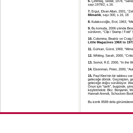
6.
Çetintaş, Sedat, 1978, “Sanay
sayı:1978/2, s.16.
7.
Ergut, Elvan Altan, 2001, “Z
Mimarlık
, sayı:300, s.16, 18.
8.
Kulaksızoğlu, Erol, 1963, “M
9.
Bu konuda, 2006 yılında Beat
sürdüren, “Clip / Stamp / Fold” 
10.
Colomina, Beatriz ve Craig 
Little Magazines 196X to 197
11.
Gürkan, Gürol, 1969, “Mima
12.
Whiting, Sarah, 2000, “Criti
13.
Somol, R.E. 2000, “In the 
14.
Eisenman, Peter, 2000, “Aut
15.
Paul Klee’nin bir tablosu va
geleceğe dönük. Geçmişten, geçm
geleceğe doğru sürüklüyor. Walt
Onun için “tarih”, bugünde, şim
keşfetmektir. Bkz. Benjamin, Wa
Hannah Arendt, Schocken Book
Bu icerik 8589 defa görüntülenmi