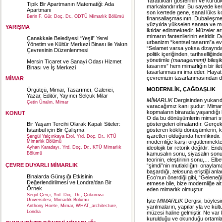
Yarattıkları gösterinin ve kurdu
Tipik Bir Apartmanın Matematiği: Ada
markalandırırlar. Bu sayede ken
Apartmanı
son kertede gene, sanal lüks ko
Berin F. Gür, Doç. Dr., ODTÜ Mimarlık Bölümü
finansallaşmasının, Dubaileşmesin
yüzyılda yükselen sanata ve müh
YARIŞMA
iktidar edinmektedir. Müzeler ar
mimarın fantezilerinin esiridir. 
Çanakkale Belediyesi “Yeşil” Yerel
urbanizm “kentsel tasarım”a evr
Yönetim ve Kültür Merkezi Binası ile Yakın
“Selamet varsa yoksa dizaynda.
Çevresinin Düzenlenmesi
politik içeriğinden, tarihselliği
yönetimle
(management)
bileşi
Mersin Ticaret ve Sanayi Odası Hizmet
tasarımı” hem mimarlığın bir ile
Binası ve İş Merkezi
tasarlanmasını ima eder. Hayatın
çevremizin tasarlanmasından daha
MİMAR
MODERNLİK, ÇAĞDAŞLIK
Örgütçü, Mimar, Tasarımcı, Galerici,
Yazar, Editör, Yayıncı Selçuk Milar
MİMARLIK
Dergisinden yukarıda
Çetin Ünalın, Mimar
varacağımız kanı şudur: Mimarlı
kopmaların birarada yaşandığı baş
KONUT
O da bu dönüşümlerin mimari stil
göstergeleri olmalarıdır. Gerçek
Bir Yaşam Tercihi Olarak Kapalı Siteler:
gösteren köklü dönüşümlerin, ka
İstanbul için Bir Çalışma
işaretleri olduğunda hemfikirdir
Şengül Yalçınkaya Erol, Yrd. Doç. Dr., KTÜ
modernliğe karşı örgütlenmekted
Mimarlık Bölümü
ideolojik bir retorik değildir: 
Ayhan Karadayı, Yrd. Doç. Dr., KTÜ Mimarlık
kamusalın sonu, siyasalın sonu,
Bölümü
teorinin, eleştirinin sonu,… El
ÇEVRE DUYARLI MİMARLIK
“şimdi”nin mutlaklığını onaylama
başardığı,
telos
una eriştiği anl
Binalarda Günışığı Etkisinin
Eco’nun önerdiği gibi, “Geleneğ
Değerlendirilmesi ve Londra’dan Bir
etmese bile, bize modernliğe ait 
Örnek
eden mimarlık olmuştur.
Serpil Çerçi, Yrd. Doç. Dr., Çukurova
Üniversitesi, Mimarlık Bölümü
İşte
MİMARLIK
Dergisi, böylesin
Anthony Hoete, Mimar, WHAT_architecture,
yarılmaların, yapılarıyla ve kül
Londra
müzesi haline gelmiştir. Ne var k
kurulduğu ve okunduğu ortamlar