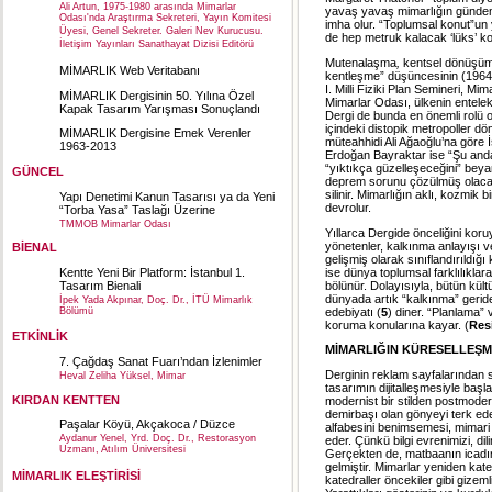
Ali Artun, 1975-1980 arasında Mimarlar
yavaş yavaş mimarlığın gündemi
Odası'nda Araştırma Sekreteri, Yayın Komitesi
imha olur. “Toplumsal konut”un ye
Üyesi, Genel Sekreter. Galeri Nev Kurucusu.
de hep metruk kalacak ‘lüks’ k
İletişim Yayınları Sanathayat Dizisi Editörü
Mutenalaşma
,
kentsel dönüşüm 
MİMARLIK Web Veritabanı
kentleşme” düşüncesinin (1964
I. Milli Fiziki Plan Semineri, M
MİMARLIK Dergisinin 50. Yılına Özel
Mimarlar Odası, ülkenin entele
Kapak Tasarım Yarışması Sonuçlandı
Dergi de bunda en önemli rolü o
içindeki distopik metropoller d
MİMARLIK Dergisine Emek Verenler
müteahhidi Ali Ağaoğlu’na göre İ
1963-2013
Erdoğan Bayraktar ise “Şu anda
“yıktıkça güzelleşeceğini” beya
GÜNCEL
deprem sorunu çözülmüş olacaktı
silinir. Mimarlığın aklı, kozmik
Yapı Denetimi Kanun Tasarısı ya da Yeni
devrolur.
“Torba Yasa” Taslağı Üzerine
TMMOB Mimarlar Odası
Yıllarca Dergide önceliğini kor
yönetenler, kalkınma anlayışı ve p
BİENAL
gelişmiş olarak sınıflandırıldı
ise dünya toplumsal farklılıklara 
Kentte Yeni Bir Platform: İstanbul 1.
bölünür. Dolayısıyla, bütün kültürl
Tasarım Bienali
dünyada artık “kalkınma” gerid
İpek Yada Akpınar, Doç. Dr., İTÜ Mimarlık
edebiyatı (
5
) diner. “Planlama” 
Bölümü
koruma konularına kayar. (
Res
ETKİNLİK
MİMARLIĞIN KÜRESELLEŞME
7. Çağdaş Sanat Fuarı’ndan İzlenimler
Derginin reklam sayfalarından 
Heval Zeliha Yüksel, Mimar
tasarımın dijitalleşmesiyle başla
KIRDAN KENTTEN
modernist bir stilden postmodern
demirbaşı olan gönyeyi terk eder
Paşalar Köyü, Akçakoca / Düzce
alfabesini benimsemesi, mimari 
Aydanur Yenel, Yrd. Doç. Dr., Restorasyon
eder. Çünkü bilgi evrenimizi, di
Uzmanı, Atılım Üniversitesi
Gerçekten de, matbaanın icadın
gelmiştir. Mimarlar yeniden ka
MİMARLIK ELEŞTİRİSİ
katedraller öncekiler gibi gizeml