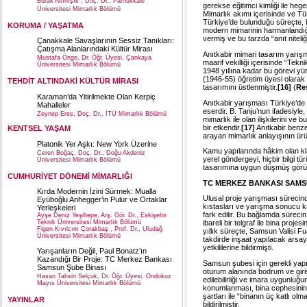
Burak Altınışık , Doç. Dr., Pamukkale
gerekse eğitimci kimliği ile heg
Üniversitesi Mimarlık Bölümü
Mimarlık akımı içerisinde ve Tü
Türkiye’de bulunduğu süreçte, 
KORUMA / YAŞATMA
modern mimarinin harmanlandığı
vermiş ve bu tarzda “anıt niteliğ
Çanakkale Savaşlarının Sessiz Tanıkları:
Çatışma Alanlarındaki Kültür Mirası
Anıtkabir mimari tasarım yarışm
Mustafa Önge, Dr. Öğr. Üyesi, Çankaya
maarif vekilliği içerisinde “Te
Üniversitesi Mimarlık Bölümü
1948 yıllına kadar bu görevi yür
(1946-55) öğretim üyesi olarak
TEHDİT ALTINDAKİ KÜLTÜR MİRASI
tasarımını üstlenmiştir.
[16]
(
Re
Karaman’da Yitirilmekte Olan Kerpiç
Anıtkabir yarışması Türkiye’de 
Mahalleler
eserdir. B. Tanju’nun ifadesiyle
Zeynep Eres, Doç. Dr., İTÜ Mimarlık Bölümü
mimarlık ile olan ilişkilerini v
bir etkendir.
[17]
Anıtkabir benze
KENTSEL YAŞAM
arayan mimarlık anlayışının ürün
Platonik Yer Aşkı: New York Üzerine
Kamu yapılarında hâkim olan klas
Ceren Boğaç, Doç. Dr., Doğu Akdeniz
yerel göndergeyi, hiçbir bilgi t
Üniversitesi Mimarlık Bölümü
tasarımına uygun düşmüş görü
CUMHURİYET DÖNEMİ MİMARLIĞI
TC MERKEZ BANKASI SAMSU
Kırda Modernin İzini Sürmek: Mualla
Ulusal proje yarışması sürecin
Eyüboğlu Anhegger’in Pulur ve Ortaklar
kıstasları ve yarışma sonucu kaz
Yerleşkeleri
fark edilir. Bu bağlamda sürecin
Ayşe Deniz Yeşiltepe, Arş. Gör. Dr., Eskişehir
Teknik Üniversitesi Mimarlık Bölümü
ibareli bir telgraf ile bina pro
Figen Kıvılcım Çorakbaş , Prof. Dr., Uludağ
yıllık süreçte, Samsun Valisi Fu
Üniversitesi Mimarlık Bölümü
takdirde inşaat yapılacak arsay
yetkililerine bildirmişti.
Yarışanların Değil, Paul Bonatz’ın
Kazandığı Bir Proje: TC Merkez Bankası
Samsun şubesi için gerekli yap
Samsun Şube Binası
oturum alanında bodrum ve giriş
Hasan Tahsin Selçuk, Dr. Öğr. Üyesi, Ondokuz
edilebilirliği ve imara uygunlu
Mayıs Üniversitesi Mimarlık Bölümü
konumlanması, bina cephesinin 
şartları ile “binanın üç katlı o
YAYINLAR
bildirilmiştir.