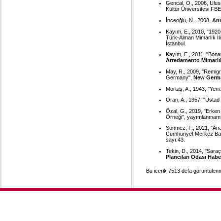
Gencal, O., 2006, Ulusa
Kültür Üniversitesi FB
İnceoğlu, N., 2008,
Anı
Kayım, E., 2010, "1920
Türk-Alman Mimarlık İl
İstanbul.
Kayım, E., 2011, "Bonat
Arredamento Mimarlı
May, R., 2009, "Remig
Germany",
New Germa
Mortaş, A., 1943, "Yeni
Oran, A., 1957, "Üstad
Özal, G., 2019, "Erke
Örneği", yayımlanmamış
Sönmez, F., 2021, "Ana
Cumhuriyet Merkez Ban
sayı:43.
Tekin, D., 2014, "Saraç
Plancıları Odası Habe
Bu icerik 7513 defa görüntülenmi