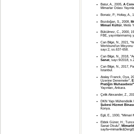
Batur, A., 2005,
A Conc
Mimarlar Odası Yayınlar
Bonatz, P.; Holtay, A.,
Bozdoğan, S., 2008,
M
Mimari Kültür
, Metis Y
Bükülmez, C., 2000, 193
FBE, yayımlanmamış yük
Can Bilge, N., 2021, "
Werkbund’un Misyonu Ö
sayı:2, ss.637-658.
Can Bilge, N., 2018, "
Sanat
, sayı:9/2018, s.
Can Bilge, N., 2017, Pa
İstanbul.
Atalay Franck, Oya, 201
Üzerine Denemeler”,
E
Pratiğin Muhasebesi”
Yayınları, Ankara.
Çelik Alexander, Z., 2
DKN Yapı Mühendislik 
Şubesi Hizmet Binas
Konya.
Egli, E., 1930, "Mimari 
Eldek Güner, H.; Tunce
Sanat Okulu",
Mimarlı
sayfa=mimarlik&DergiS