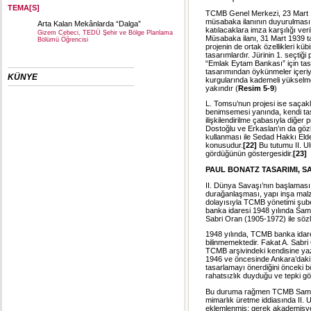
TEMA[S]
TCMB Genel Merkezi, 23 Mart 19
müsabaka ilanının duyurulması 
Arta Kalan Mekânlarda “Dalga”
katılacaklara imza karşılığı ve
Gizem Cebeci, TEDÜ Şehir ve Bölge Planlama
Müsabaka ilanı, 31 Mart 1939 t
Bölümü Öğrencisi
projenin de ortak özellikleri kübi
tasarımlardır. Jürinin 1. seçtiği
“Emlak Eytam Bankası” için tas
tasarımından öykünmeler içeriyo
KÜNYE
kurgularında kademeli yükselme 
yakındır
(
Resim 5-9
)
L. Tomsu’nun projesi ise saçak
benimsemesi yanında, kendi tasa
ilişkilendirilme çabasıyla diğer
Dostoğlu ve Erkaslan’ın da göz
kullanması ile Sedad Hakkı Elde
konusudur.
[22]
Bu tutumu II. Ul
gördüğünün göstergesidir.
[23]
PAUL BONATZ TASARIMI, S
II. Dünya Savaşı’nın başlaması
durağanlaşması, yapı inşa malzem
dolayısıyla TCMB yönetimi şube 
banka idaresi 1948 yılında Sam
Sabri Oran (1905-1972) ile söz
1948 yılında, TCMB banka idaresi
bilinmemektedir. Fakat A. Sabri
TCMB arşivindeki kendisine yaz
1946 ve öncesinde Ankara’daki 
tasarlamayı önerdiğini önceki b
rahatsızlık duyduğu ve tepki gö
Bu duruma rağmen TCMB Samsun 
mimarlık üretme iddiasında II. Ul
eklemlenmiş; gerek akademisyen 