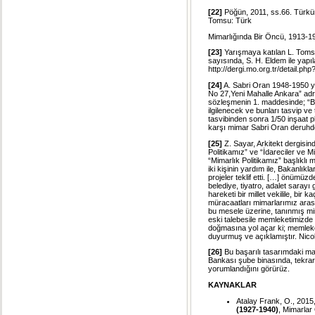
[22]
Pöğün, 2011, ss.66. Türkü
Tomsu: Türk
Mimarlığında Bir Öncü, 1913-19
[23]
Yarışmaya katılan L. Tomsu’
sayısında, S. H. Eldem ile yapı
http://dergi.mo.org.tr/detail.p
[24]
A. Sabri Oran 1948-1950 yı
No 27,Yeni Mahalle Ankara” adr
sözleşmenin 1. maddesinde; “Bi
ilgilenecek ve bunları tasvip ve
tasvibinden sonra 1/50 inşaat pl
karşı mimar Sabri Oran deruhde e
[25]
Z. Sayar, Arkitekt dergisin
Politikamız” ve “İdareciler ve M
“Mimarlık Politikamız” başlıklı 
iki kişinin yardım ile, Bakanlık
projeler teklif etti. […] önümü
belediye, tiyatro, adalet sarayı 
hareketi bir millet vekilile, bi
müracaatları mimarlarımız arasın
bu mesele üzerine, tanınmış mimar
eski talebesile memleketimizde 
doğmasına yol açar ki; memleket
duyurmuş ve açıklamıştır. Nicol
[26]
Bu başarılı tasarımdaki mal
Bankası şube binasında, tekrar
yorumlandığını görürüz.
KAYNAKLAR
Atalay Frank, O., 2015
(1927-1940)
, Mimarlar