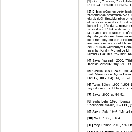
[2]
Gürel, Yasemin; Yücel, Atill
Dergisi/a, mimarlık, planlama, ta
[3]
B. İmamoğlu’nun değerlendirme
zamanlardan başlayarak ve süre
olarak değil, ürettiklerini ve e
olmuşlar ve kamu birimlerindeki 
bunun karşılığında da mimari pr
vermişlerdir. Politik iradenin t
tasarlanan en prestijliler de dâ
dışında çeşitli kamu kurumlarınd
bu dönem boyunca ülkenin dört 
memuru olan ve çoğunlukla anon
2019, “Erken Cumhuriyet Dönemi 
İnsanlar: Kı̇mlı̇k, Aı̇dı̇yet ve
Mimarlık Fakültesi Yayınları, An
[4]
Sayar, Yasemin, 2000, “Türki
İfadesi”, Mimarlık, sayı:291, ss
[5]
Civelek, Yusuf. 2009, “Mimar
Türk Mimarisinde Biçime Dayalı
(TALİD), cilt:7, sayı:13, ss.131
[6]
Tanju, Bülent, 1999, “1908-
yayımlanmamış doktora tezi, İs
[7]
Sayar, 2000, ss.50-51.
[8]
Suda, Betül, 1996, “Bonatz, H
Üzerindeki Etkileri”, İTÜ FBE, 
[9]
Sayar, Zeki, 1946, “Mimarlık 
[10]
Suda, 1996, s.104.
[11]
May, Roland. 2011, “Paul 
[12]
Nicolai, Bernd. 2011, Mode