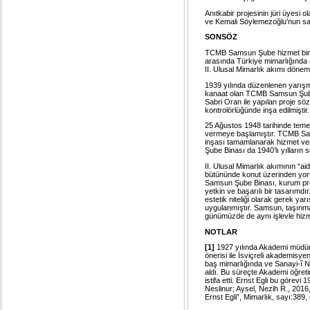
Anıtkabir projesinin jüri üyesi 
ve Kemali Söylemezoğlu’nun sağl
SONSÖZ
TCMB Samsun Şube hizmet binas
arasında Türkiye mimarlığında e
II. Ulusal Mimarlık akımı dönem ö
1939 yılında düzenlenen yarış
kanaat olan TCMB Samsun Şube H
Sabri Oran ile yapılan proje söz
kontrolörlüğünde inşa edilmiştir.
25 Ağustos 1948 tarihinde temel
vermeye başlamıştır. TCMB Sa
inşası tamamlanarak hizmet ver
Şube Binası da 1940’lı yılların
II. Ulusal Mimarlık akımının “ai
bütününde konut üzerinden yoru
Samsun Şube Binası, kurum prest
yetkin ve başarılı bir tasarımdır
estetik niteliği olarak gerek y
uygulanmıştır. Samsun, taşınma
günümüzde de aynı işlevle hizm
NOTLAR
[1]
1927 yılında Akademi müdürlü
önerisi ile İsviçreli akademisye
baş mimarlığında ve Sanayi-î N
aldı. Bu süreçte Akademi öğret
istifa etti. Ernst Egli bu görevi
Neslinur; Aysel, Nezih R., 201
Ernst Egli”, Mimarlık, sayı:389,