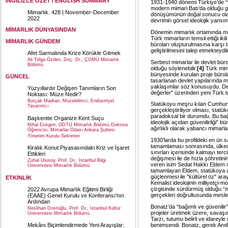
İNGİLİZCE ÖZET / ENGLISH SUMMARY
1931-1940 dönemi Türkiye’de “yen
modern mimari Batı’da olduğu gi
Mimarlık. 428 | November-December
dönüşümünün doğal sonucu olara
2022
devrimin görsel ideolojik yans
MİMARLIK DÜNYASINDAN
Dönemin mimarlık ortamında mode
Türk mimarların temsil ettiği ik
MİMARLIK GÜNDEM
büroları oluşturulmasına karşı 
geliştirilmesini talep etmekteydil
Afet Sarmalında Krize Körükle Gitmek
Ali Tolga Özden, Doç. Dr., ÇOMÜ Mimarlık
Serbest mimarlar ile devlet bür
Bölümü
olduğu söylenebilir.
[4]
Türk mima
bünyesinde kurulan proje bürol
GÜNCEL
tasarlanan devlet yapılarında 
yaklaşımlar söz konusuydu. Devle
Yüzyıllardır Değişen Tanımların Son
değerler” üzerinden yeni Türk to
Noktası: Müze Nedir?
Burçak Madran, Müzebilimci, Endüstriyel
Statükoyu meşru kılan Cumhuriye
Tasarımcı
gerçekleştiriliyor olması, statü
paradoksal bir durumdu. Bu ba
Başkentte Organize Kent Suçu
ideolojik açıdan güvenilirliği” 
Nihal Evirgen, ODTÜ Mimarlık Bölümü Doktora
ağırlıklı olarak yabancı mimarla
Öğrencisi, Mimarlar Odası Ankara Şubesi
Yönetim Kurulu Sekreteri
1930’larda bu profildeki en ün sa
tamamlaması sonrasında, ülked
Kiralık Konut Piyasasındaki Kriz ve İşaret
sınırları içerisinde kalmayı terci
Ettikleri
değişmesi ile de hızla şöhretinin
Zuhal Ulusoy, Prof. Dr., İstanbul Bilgi
veren isim Sedat Hakkı Eldem ol
Üniversitesi Mimarlık Bölümü
tamamlayan Eldem, statükoya aka
güçlenmesi ile "kültürel öz" aray
ETKİNLİK
Kemalist ideolojinin milliyetçi-m
çizgisinde sürdürmüş olduğu “mil
2022 Avrupa Mimarlık Eğitimi Birliği
gerçekleri doğrultusunda meslek
(EAAE) Genel Kurulu ve Konferansı'nın
Ardından
Bonatz’da “bağımlı ve güvenilir”
Neslihan Dostoğlu, Prof. Dr., İstanbul Kültür
projeler üretmek üzere, savaşı
Üniversitesi Mimarlık Bölümü
Tarzı, tutumu belirli ve idareyl
benimsendi. Bonatz, gerek Anıtk
Mekânı Biçimlendirmede Yeni Arayışlar: