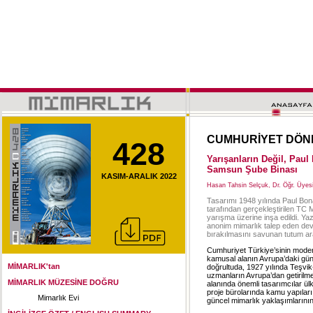
CUMHURİYET DÖNE
428
Yarışanların Değil, Paul
Samsun Şube Binası
KASIM-ARALIK 2022
Hasan Tahsin Selçuk, Dr. Öğr. Üyes
Tasarımı 1948 yılında Paul Bon
tarafından gerçekleştirilen TC
yarışma üzerine inşa edildi. Ya
anonim mimarlık talep eden devle
bırakılmasını savunan tutum ara
Cumhuriyet Türkiye’sinin moder
kamusal alanın Avrupa’daki günc
MİMARLIK'tan
doğrultuda, 1927 yılında Teşv
uzmanların Avrupa’dan getiril
MİMARLIK MÜZESİNE DOĞRU
alanında önemli tasarımcılar ü
proje bürolarında kamu yapıları
Mimarlık Evi
güncel mimarlık yaklaşımlarının 