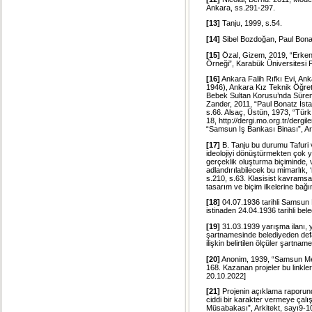
Ankara, ss.291-297.
[13]
Tanju, 1999, s.54.
[14]
Sibel Bozdoğan, Paul Bonat
[15]
Özal, Gizem, 2019, “Erken
Örneği”, Karabük Üniversitesi 
[16]
Ankara Falih Rıfkı Evi, An
1946), Ankara Kız Teknik Öğre
Bebek Sultan Korusu’nda Süren
Zander, 2011, “Paul Bonatz İsta
s.66. Alsaç, Üstün, 1973, “Tür
18, http://dergi.mo.org.tr/dergil
“Samsun İş Bankası Binası”, Ark
[17]
B. Tanju bu durumu Tafuri v
ideolojiyi dönüştürmekten çok ye
gerçeklik oluşturma biçiminde, ve
adlandırılabilecek bu mimarlık, 
s.210, s.63. Klasisist kavramsa
tasarım ve biçim ilkelerine bağım
[18]
04.07.1936 tarihli Samsun 
istinaden 24.04.1936 tarihli bele
[19]
31.03.1939 yarışma ilanı,
şartnamesinde belediyeden defa
ilişkin belirtilen ölçüler şartna
[20]
Anonim, 1939, “Samsun Mer
168. Kazanan projeler bu linklerd
20.10.2022]
[21]
Projenin açıklama raporunda
ciddi bir karakter vermeye çal
Müsabakası”, Arkitekt, sayı9-10