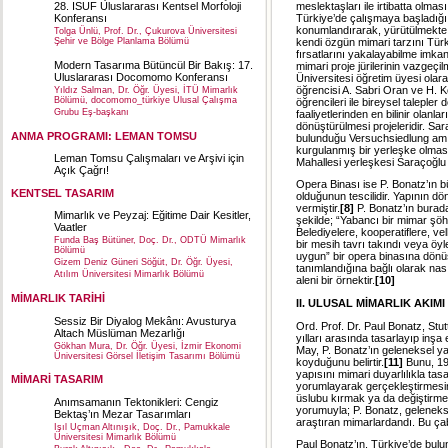
meslektaşları ile irtibatta olmas
28. ISUF Uluslararası Kentsel Morfoloji
Türkiye’de çalışmaya başladığı g
Konferansı
konumlandırarak, yürütülmekte ol
Tolga Ünlü, Prof. Dr., Çukurova Üniversitesi
kendi özgün mimari tarzını Tür
Şehir ve Bölge Planlama Bölümü
fırsatlarını yakalayabilme imkan
Modern Tasarıma Bütüncül Bir Bakış: 17.
mimari proje jürilerinin vazgeçi
Uluslararası Docomomo Konferansı
Üniversitesi öğretim üyesi olara
öğrencisi A. Sabri Oran ve H. K
Yıldız Salman, Dr. Öğr. Üyesi, İTÜ Mimarlık
Bölümü, docomomo_türkiye Ulusal Çalışma
öğrencileri ile bireysel talepler
Grubu Eş-başkanı
faaliyetlerinden en bilinir olan
dönüştürülmesi projeleridir. Sa
ANMA PROGRAMI: LEMAN TOMSU
bulunduğu Versuchsiedlung am Ko
kurgulanmış bir yerleşke olma
Leman Tomsu Çalışmaları ve Arşivi için
Mahallesi yerleşkesi Saraçoğlu 
Açık Çağrı!
Opera Binası ise P. Bonatz’ın 
KENTSEL TASARIM
olduğunun tescilidir. Yapının dö
vermiştir.
[8]
P. Bonatz’ın burad
Mimarlık ve Peyzaj: Eğitime Dair Kesitler,
şekilde; “Yabancı bir mimar şöhre
Vaatler
Belediyelere, kooperatiflere, ve
Funda Baş Bütüner, Doç. Dr., ODTÜ Mimarlık
bir mesih tavrı takındı veya öyle
Bölümü
uygun” bir opera binasına dönüş
Gizem Deniz Güneri Söğüt, Dr. Öğr. Üyesi,
tanımlandığına bağlı olarak nası
Atılım Üniversitesi Mimarlık Bölümü
aleni bir örnektir.
[10]
MİMARLIK TARİHİ
II. ULUSAL MİMARLIK AKIM
Sessiz Bir Diyalog Mekânı: Avusturya
Ord. Prof. Dr. Paul Bonatz, St
Altach Müslüman Mezarlığı
yılları arasında tasarlayıp inşa 
Gökhan Mura, Dr. Öğr. Üyesi, İzmir Ekonomi
May, P. Bonatz’ın geleneksel y
Üniversitesi Görsel İletişim Tasarımı Bölümü
koyduğunu belirtir.
[11]
Bunu, 191
yapısını mimari duyarlılıkla tas
MİMARİ TASARIM
yorumlayarak gerçekleştirmesinde
üslubu kırmak ya da değiştirmek
Anımsamanın Tektonikleri: Cengiz
yorumuyla; P. Bonatz, geleneks
Bektaş’ın Mezar Tasarımları
araştıran mimarlardandı. Bu ça
Işıl Uçman Altınışık, Doç. Dr., Pamukkale
Üniversitesi Mimarlık Bölümü
Paul Bonatz’ın, Türkiye’de bulu