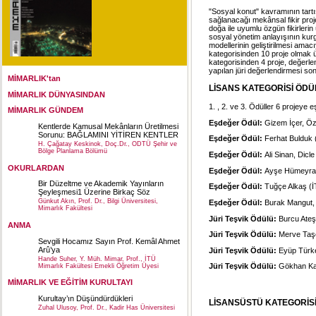
"Sosyal konut" kavramının tart
sağlanacağı mekânsal fikir pro
doğa ile uyumlu özgün fikirlerin
sosyal yönetim anlayışının kurg
modellerinin geliştirilmesi ama
kategorisinden 10 proje olmak ü
kategorisinden 4 proje, değerl
yapılan jüri değerlendirmesi s
MİMARLIK'tan
LİSANS KATEGORİSİ ÖDÜ
MİMARLIK DÜNYASINDAN
1. , 2. ve 3. Ödüller 6 projeye e
MİMARLIK GÜNDEM
Eşdeğer Ödül:
Gizem İçer, Ö
Kentlerde Kamusal Mekânların Üretilmesi
Sorunu: BAĞLAMINI YİTİREN KENTLER
Eşdeğer Ödül:
Ferhat Bulduk 
H. Çağatay Keskinok, Doç.Dr., ODTÜ Şehir ve
Bölge Planlama Bölümü
Eşdeğer Ödül:
Ali Sinan, Dic
OKURLARDAN
Eşdeğer Ödül:
Ayşe Hümeyra 
Bir Düzeltme ve Akademik Yayınların
Eşdeğer Ödül:
Tuğçe Alkaş (İ
Şeyleşmesi1 Üzerine Birkaç Söz
Günkut Akın, Prof. Dr., Bilgi Üniversitesi,
Eşdeğer Ödül:
Burak Mangut,
Mimarlık Fakültesi
Jüri Teşvik Ödülü:
Burcu Ateş
ANMA
Jüri Teşvik Ödülü:
Merve Taş
Sevgili Hocamız Sayın Prof. Kemâl Ahmet
Arû’ya
Jüri Teşvik Ödülü:
Eyüp Türke
Hande Suher, Y. Müh. Mimar, Prof., İTÜ
Jüri Teşvik Ödülü:
Gökhan Ka
Mimarlık Fakültesi Emekli Öğretim Üyesi
MİMARLIK VE EĞİTİM KURULTAYI
Kurultay’ın Düşündürdükleri
LİSANSÜSTÜ KATEGORİSİ
Zuhal Ulusoy, Prof. Dr., Kadir Has Üniversitesi