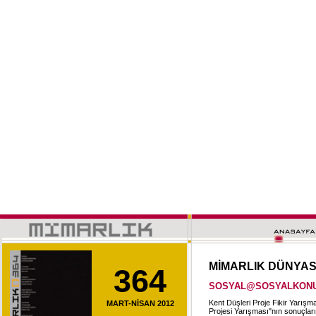
MİMARLIK DÜNYA
364
SOSYAL@SOSYALKONUT Öğ
Kent Düşleri Proje Fikir Yarı
MART-NİSAN 2012
Projesi Yarışması"nın sonuçları 