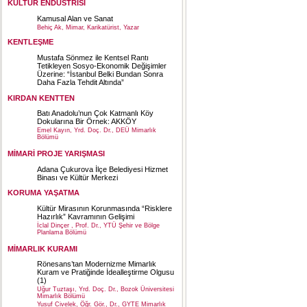
KÜLTÜR ENDÜSTRİSİ
Kamusal Alan ve Sanat
Behiç Ak, Mimar, Karikatürist, Yazar
KENTLEŞME
Mustafa Sönmez ile Kentsel Rantı
Tetikleyen Sosyo-Ekonomik Değişimler
Üzerine: “İstanbul Belki Bundan Sonra
Daha Fazla Tehdit Altında”
KIRDAN KENTTEN
Batı Anadolu’nun Çok Katmanlı Köy
Dokularına Bir Örnek: AKKÖY
Emel Kayın, Yrd. Doç. Dr., DEÜ Mimarlık
Bölümü
MİMARİ PROJE YARIŞMASI
Adana Çukurova İlçe Belediyesi Hizmet
Binası ve Kültür Merkezi
KORUMA YAŞATMA
Kültür Mirasının Korunmasında “Risklere
Hazırlık” Kavramının Gelişimi
İclal Dinçer , Prof. Dr., YTÜ Şehir ve Bölge
Planlama Bölümü
MİMARLIK KURAMI
Rönesans’tan Modernizme Mimarlık
Kuram ve Pratiğinde İdealleştirme Olgusu
(1)
Uğur Tuztaşı, Yrd. Doç. Dr., Bozok Üniversitesi
Mimarlık Bölümü
Yusuf Civelek, Öğr. Gör., Dr., GYTE Mimarlık