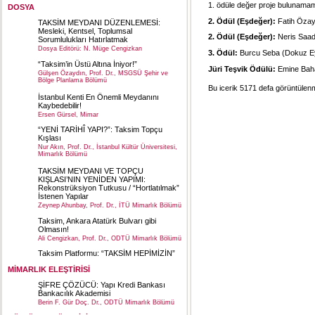
1. ödüle değer proje bulunamamı
DOSYA
2. Ödül (Eşdeğer):
Fatih Öza
TAKSİM MEYDANI DÜZENLEMESİ:
Mesleki, Kentsel, Toplumsal
2. Ödül (Eşdeğer):
Neris Saad
Sorumlulukları Hatırlatmak
Dosya Editörü: N. Müge Cengizkan
3. Ödül:
Burcu Seba (Dokuz Ey
“Taksim’in Üstü Altına İniyor!”
Jüri Teşvik Ödülü:
Emine Baha
Gülşen Özaydın, Prof. Dr., MSGSÜ Şehir ve
Bölge Planlama Bölümü
Bu icerik 5171 defa görüntülenmi
İstanbul Kenti En Önemli Meydanını
Kaybedebilir!
Ersen Gürsel, Mimar
“YENİ TARİHÎ YAPI?”: Taksim Topçu
Kışlası
Nur Akın, Prof. Dr., İstanbul Kültür Üniversitesi,
Mimarlık Bölümü
TAKSİM MEYDANI VE TOPÇU
KIŞLASI’NIN YENİDEN YAPIMI:
Rekonstrüksiyon Tutkusu / “Hortlatılmak”
İstenen Yapılar
Zeynep Ahunbay, Prof. Dr., İTÜ Mimarlık Bölümü
Taksim, Ankara Atatürk Bulvarı gibi
Olmasın!
Ali Cengizkan, Prof. Dr., ODTÜ Mimarlık Bölümü
Taksim Platformu: “TAKSİM HEPİMİZİN”
MİMARLIK ELEŞTİRİSİ
ŞİFRE ÇÖZÜCÜ: Yapı Kredi Bankası
Bankacılık Akademisi
Berin F. Gür Doç. Dr., ODTÜ Mimarlık Bölümü