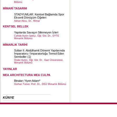
Bölümü
MİMARİ TASARIM
STADYUMLAR: Kentsel Bağlamda Spor
Eksenli Dönüşüm Öğeleri
Adnan Aksu, Dr., Mimar
KENTSEL BELLEK
Yapılarda Savaşın Silinmeyen İzleri
Cahide Aydın İpekçi, Öğr. Gör. Dr., GYTE
Mimarlık Bölümü
MİMARLIK TARİHİ
Sultan II. Abdülhamit Dönemi Yapılarında
İmparatoru / İmparatorluğu Temsil Eden
Semboller (1)
Önder Aydın, Öğr. Gör. Dr., Gazi Üniversitesi,
Mimarlık Bölümü
YAYINLAR
MEA ARCHITECTURA MEA CULPA
Binaları Yiyen Adam*
Gürhan Tümer, Prof. Dr., DEÜ Mimarlık Bölümü
KÜNYE