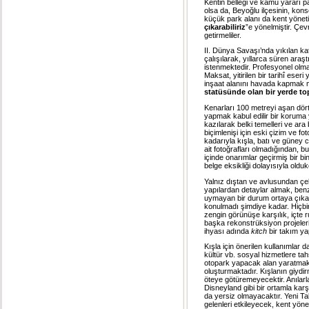
Kentin belleği ve kamu yararı p
olsa da, Beyoğlu ilçesinin, kon
küçük park alanı da kent yöneti
çıkarabiliriz
”e yönelmiştir. Çevr
getirmeliler.
II. Dünya Savaşı’nda yıkılan kat
çalışılarak, yıllarca süren araşt
istenmektedir. Profesyonel olma
Maksat, yitirilen bir tarihî e
inşaat alanını havada kapmak m
statüsünde olan bir yerde to
Kenarları 100 metreyi aşan dörtg
yapmak kabul edilir bir koruma
kazılarak belki temelleri ve ara
biçimlenişi için eski çizim ve f
kadarıyla kışla, batı ve güney 
ait fotoğrafları olmadığından, 
içinde onarımlar geçirmiş bir bi
belge eksikliği dolayısıyla oldu
Yalnız dıştan ve avlusundan çek
yapılardan detaylar almak, ben
uymayan bir durum ortaya çıkarm
konulmadı şimdiye kadar. Hiçbi
zengin görünüşe karşılık, içte 
başka rekonstrüksiyon projeleri 
ihyası adında
kitch
bir takım ya
Kışla için önerilen kullanımlar d
kültür vb. sosyal hizmetlere ta
otopark yapacak alan yaratmak iç
oluşturmaktadır. Kışlanın giydirm
öteye götüremeyecektir. Anılarl
Disneyland gibi bir ortamla ka
da yersiz olmayacaktır. Yeni Ta
gelenleri etkileyecek, kent yöne