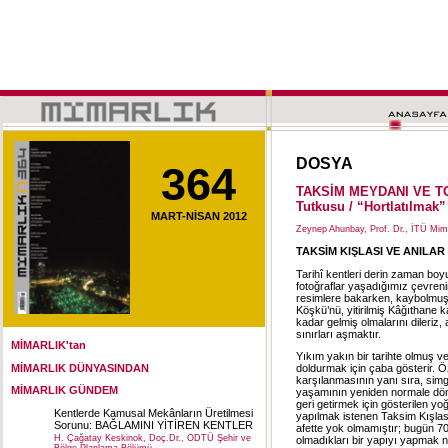
DOSYA
364
TAKSİM MEYDANI VE TO
Tutkusu / “Hortlatılmak”
MART-NİSAN 2012
Zeynep Ahunbay, Prof. Dr., İTÜ Mim
TAKSİM KIŞLASI VE ANILAR
Tarihî kentleri derin zaman boy
fotoğraflar yaşadığımız çevrenin
resimlere bakarken, kaybolmuş 
Köşkü’nü, yitirilmiş Kâğıthane 
kadar gelmiş olmalarını dileriz
sınırları aşmaktır.
MİMARLIK'tan
Yıkım yakın bir tarihte olmuş ve
MİMARLIK DÜNYASINDAN
doldurmak için çaba gösterir. Öz
karşılanmasının yanı sıra, simg
MİMARLIK GÜNDEM
yaşamının yeniden normale döndü
geri getirmek için gösterilen y
Kentlerde Kamusal Mekânların Üretilmesi
yapılmak istenen Taksim Kışla
Sorunu: BAĞLAMINI YİTİREN KENTLER
afette yok olmamıştır; bugün 70 
H. Çağatay Keskinok, Doç.Dr., ODTÜ Şehir ve
olmadıkları bir yapıyı yapmak n