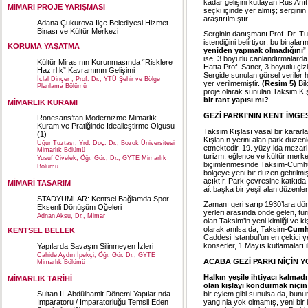
kadar gelişini kutlayan Rus Anı
MİMARİ PROJE YARIŞMASI
seçki içinde yer almış; serginin
araştırılmıştır.
Adana Çukurova İlçe Belediyesi Hizmet
Binası ve Kültür Merkezi
Serginin danışmanı Prof. Dr. Tu
istendiğini belirtiyor; bu binal
KORUMA YAŞATMA
yeniden yapmak olmadığını
”
ise, 3 boyutlu canlandırmalarda ç
Kültür Mirasının Korunmasında “Risklere
Hatta Prof. Saner, 3 boyutlu çizi
Hazırlık” Kavramının Gelişimi
Sergide sunulan görsel veriler he
İclal Dinçer , Prof. Dr., YTÜ Şehir ve Bölge
yer verilmemiştir.
(Resim 5)
Bil
Planlama Bölümü
proje olarak sunulan Taksim Kış
bir rant yapısı mı?
MİMARLIK KURAMI
GEZİ PARKI’NIN KENT İMGE
Rönesans’tan Modernizme Mimarlık
Kuram ve Pratiğinde İdealleştirme Olgusu
Taksim Kışlası yasal bir kararla
(1)
Kışlanın yerini alan park düzen
Uğur Tuztaşı, Yrd. Doç. Dr., Bozok Üniversitesi
etmektedir. 19. yüzyılda mezarlı
Mimarlık Bölümü
turizm, eğlence ve kültür merk
Yusuf Civelek, Öğr. Gör., Dr., GYTE Mimarlık
biçimlenmesinde Taksim-Cumhuriy
Bölümü
bölgeye yeni bir düzen getirilm
açıktır. Park çevresine katkıda
MİMARİ TASARIM
ait başka bir yeşil alan düzen
STADYUMLAR: Kentsel Bağlamda Spor
Zamanı geri sarıp 1930’lara dö
Eksenli Dönüşüm Öğeleri
yerleri arasında önde gelen, tu
Adnan Aksu, Dr., Mimar
olan Taksim’in yeni kimliği ve ki
olarak anılsa da, Taksim-
Cumh
KENTSEL BELLEK
Caddesi İstanbul’un en çekici y
konserler, 1 Mayıs kutlamaları 
Yapılarda Savaşın Silinmeyen İzleri
Cahide Aydın İpekçi, Öğr. Gör. Dr., GYTE
ACABA GEZİ PARKI NİÇİN 
Mimarlık Bölümü
Halkın yeşile ihtiyacı kalma
MİMARLIK TARİHİ
olan kışlayı kondurmak niçin
bir eylem gibi sunulsa da, bunu
Sultan II. Abdülhamit Dönemi Yapılarında
yangınla yok olmamış, yeni bir 
İmparatoru / İmparatorluğu Temsil Eden