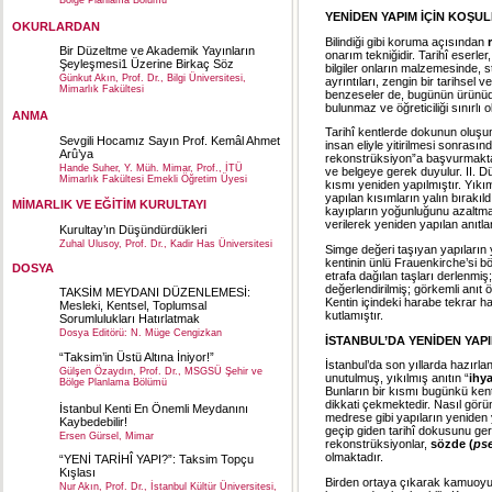
Bölge Planlama Bölümü
YENİDEN YAPIM İÇİN KOŞU
OKURLARDAN
Bilindiği gibi koruma açısından
Bir Düzeltme ve Akademik Yayınların
onarım tekniğidir. Tarihî eserler, 
Şeyleşmesi1 Üzerine Birkaç Söz
bilgiler onların malzemesinde,
Günkut Akın, Prof. Dr., Bilgi Üniversitesi,
ayrıntıları, zengin bir tarihsel
Mimarlık Fakültesi
benzeseler de, bugünün ürünüdü
bulunmaz ve öğreticiliği sınırlı o
ANMA
Tarihî kentlerde dokunun oluşum
Sevgili Hocamız Sayın Prof. Kemâl Ahmet
insan eliyle yitirilmesi sonrası
Arû’ya
rekonstrüksiyon”a başvurmaktan
Hande Suher, Y. Müh. Mimar, Prof., İTÜ
ve belgeye gerek duyulur. II. 
Mimarlık Fakültesi Emekli Öğretim Üyesi
kısmı yeniden yapılmıştır. Yıkım
yapılan kısımların yalın bırakı
MİMARLIK VE EĞİTİM KURULTAYI
kayıpların yoğunluğunu azaltmak
verilerek yeniden yapılan anıtla
Kurultay’ın Düşündürdükleri
Zuhal Ulusoy, Prof. Dr., Kadir Has Üniversitesi
Simge değeri taşıyan yapıların 
kentinin ünlü Frauenkirche’si bö
DOSYA
etrafa dağılan taşları derlenmiş
değerlendirilmiş; görkemli anıt öz
TAKSİM MEYDANI DÜZENLEMESİ:
Kentin içindeki harabe tekrar h
Mesleki, Kentsel, Toplumsal
kutlamıştır.
Sorumlulukları Hatırlatmak
Dosya Editörü: N. Müge Cengizkan
İSTANBUL’DA YENİDEN YAP
“Taksim’in Üstü Altına İniyor!”
İstanbul’da son yıllarda hazırl
Gülşen Özaydın, Prof. Dr., MSGSÜ Şehir ve
unutulmuş, yıkılmış anıtın “
ihy
Bölge Planlama Bölümü
Bunların bir kısmı bugünkü ken
dikkati çekmektedir. Nasıl gör
İstanbul Kenti En Önemli Meydanını
medrese gibi yapıların yeniden 
Kaybedebilir!
geçip giden tarihî dokusunu ger
Ersen Gürsel, Mimar
rekonstrüksiyonlar,
sözde (
ps
olmaktadır.
“YENİ TARİHÎ YAPI?”: Taksim Topçu
Kışlası
Birden ortaya çıkarak kamuoyu
Nur Akın, Prof. Dr., İstanbul Kültür Üniversitesi,