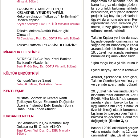
kapsamda ele alınabilir. Konu n
Mimarlık Bölümü
karşı karşıya olunduğu gözlenme
bir zorunluluk bulunmamaktadır
TAKSİM MEYDANI VE TOPÇU
kentlilerden, kent plancılarınd
KIŞLASI’NIN YENİDEN YAPIMI:
projedir. Üç boyutlu çizimlerin
Rekonstrüksiyon Tutkusu / “Hortlatılmak”
önceki durumunu gösteren Pervit
İstenen Yapılar
öğrenildiğine göre, yeniden yap
Zeynep Ahunbay, Prof. Dr., İTÜ Mimarlık Bölümü
metre, kuzey-güney kenarı 188-
edilmesi gerekmektedir.
Taksim, Ankara Atatürk Bulvarı gibi
Olmasın!
Taksim Kışlası yerinde dursaydı
Ali Cengizkan, Prof. Dr., ODTÜ Mimarlık Bölümü
biçimde değerlendirilmesi için ö
soğan biçimli kubbeleriyle canla
Taksim Platformu: “TAKSİM HEPİMİZİN”
arasında ünik bir örnektir. İlk y
MİMARLIK ELEŞTİRİSİ
19. yüzyılın ortasında yenilen
kullanılan kışlanın kitabesinde 
ŞİFRE ÇÖZÜCÜ: Yapı Kredi Bankası
Bankacılık Akademisi
“İşbu topçu kışla-yi dilcusunu in
Berin F. Gür Doç. Dr., ODTÜ Mimarlık Bölümü
Eyledi deryayı ihsanın revan Ab
KÜLTÜR ENDÜSTRİSİ
Ahırları, fişekhanesi, sarnıçları
Kamusal Alan ve Sanat
Taksim Cumhuriyet Anıtı’na yer a
ve yerinde apartmanlar yükselmi
Behiç Ak, Mimar, Karikatürist, Yazar
KENTLEŞME
20. yüzyılın ilk yarısında ülkem
binasının tescil edilmesini, k
Mustafa Sönmez ile Kentsel Rantı
Büyük Millet Meclisi’nde tartış
Tetikleyen Sosyo-Ekonomik Değişimler
sırada kışlanın büyük bir kısmı
Üzerine: “İstanbul Belki Bundan Sonra
uygulanmasının karşısındaki enge
Daha Fazla Tehdit Altında”
özel bir örneği olarak korunma
kışlanın bir parçası olan Talimh
KIRDAN KENTTEN
kalması da gerekirdi. Fakat tar
değişmiştir.
(Resim 3, 4)
Batı Anadolu’nun Çok Katmanlı Köy
Dokularına Bir Örnek: AKKÖY
İstanbul 2010 etkinlikleri çerç
Emel Kayın, Yrd. Doç. Dr., DEÜ Mimarlık
yıkılıp ortadan kalkmış 12 yapı 
Bölümü
canlandırılmıştır. Ele alınan ya