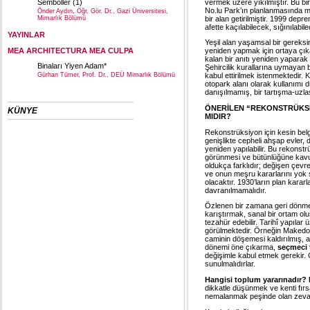
vermek üzere yıkılmıştır. Bu bi
Semboller (1)
No.lu Park’ın planlanmasında mo
Önder Aydın, Öğr. Gör. Dr., Gazi Üniversitesi,
bir alan getirilmiştir. 1999 depr
Mimarlık Bölümü
afette kaçılabilecek, sığınılabil
YAYINLAR
Yeşil alan yaşamsal bir gereksi
MEA ARCHITECTURA MEA CULPA
yeniden yapmak için ortaya çık
kalan bir anıtı yeniden yapara
Binaları Yiyen Adam*
Şehircilik kurallarına uymayan 
Gürhan Tümer, Prof. Dr., DEÜ Mimarlık Bölümü
kabul ettirilmek istenmektedir. 
otopark alanı olarak kullanımı 
danışılmamış, bir tartışma-uzla
ÖNERİLEN “REKONSTRÜKSİ
KÜNYE
MIDIR?
Rekonstrüksiyon için kesin bel
genişlikte cepheli ahşap evler, d
yeniden yapılabilir. Bu rekons
görünmesi ve bütünlüğüne kavu
oldukça farklıdır; değişen çev
ve onun meşru kararlarını yok 
olacaktır. 1930’ların plan kara
davranılmamalıdır.
Özlenen bir zamana geri dönmek
karıştırmak, sanal bir ortam ol
tezahür edebilir. Tarihî yapıla
görülmektedir. Örneğin Makedony
caminin döşemesi kaldırılmış, alt
dönemi öne çıkarma,
seçmeci t
değişimle kabul etmek gerekir. 
sunulmalıdırlar.
Hangisi toplum yararınadır? 
dikkatle düşünmek ve kenti fırs
nemalanmak peşinde olan zevat