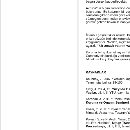
başarı olarak kaydedilecektir.
Avrupa’nın büyük kentlerine Züri
bulursunuz. Bu kadarcık bir yeş
olmaktan çıkarıp imarlı gecekond
süzgeçten geçirmeden onaylaya
göreve getiren bakanlık inanıyo
İstanbul çeşitli riskler altında. 
onları düzgün biçimde korumak 
kaygılandırıcı. “Neden, niçin”so
açarak, “
kâr amaçlı yatırım 
Koruma ile hiç ilgisi olmayan Ta
Cumhuriyetin kurduğu yeni kent
bilmek ve karşı koymak gerekiy
KAYNAKLAR
Ahunbay, Z. 2007, “Yeniden Ya
Yayın, İstanbul, ss.99-100.
Çiftçi, A. 2004,
19. Yüzyılda Os
Yapılar
, cilt: I, II, YTÜ, yayım
Karahan, A. 2011, “Ethem Paşa
Koruma ve Onarım Semineri I
Kozar, C. 2011, “Hayal-et Yapıl
Mimarlık, Araştırma, Tasarım Yay
Polvan, S. ve N. Aydın Yönet, 2
to Life’s Hubbub’”,
Urban Trans
Proceedings
, cilt: I, İTÜ, İst