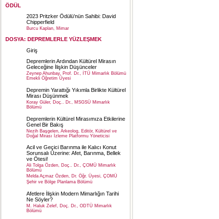
ÖDÜL
2023 Pritzker Ödülü’nün Sahibi: David
Chipperfield
Burcu Kaplan, Mimar
DOSYA: DEPREMLERLE YÜZLEŞMEK
Giriş
Depremlerin Ardından Kültürel Mirasın
Geleceğine İlişkin Düşünceler
Zeynep Ahunbay, Prof. Dr., İTÜ Mimarlık Bölümü
Emekli Öğretim Üyesi
Depremin Yarattığı Yıkımla Birlikte Kültürel
Mirası Düşünmek
Koray Güler, Doç.. Dr., MSGSÜ Mimarlık
Bölümü
Depremlerin Kültürel Mirasımıza Etkilerine
Genel Bir Bakış
Nezih Başgelen, Arkeolog, Editör, Kültürel ve
Doğal Mirası İzleme Platformu Yöneticisi
Acil ve Geçici Barınma ile Kalıcı Konut
Sorunsalı Üzerine: Afet, Barınma, Bellek
ve Ötesi!
Ali Tolga Özden, Doç.. Dr., ÇOMÜ Mimarlık
Bölümü
Melda Açmaz Özden, Dr. Öğr. Üyesi, ÇOMÜ
Şehir ve Bölge Planlama Bölümü
Afetlere İlişkin Modern Mimarlığın Tarihi
Ne Söyler?
M. Haluk Zelef, Doç. Dr., ODTÜ Mimarlık
Bölümü