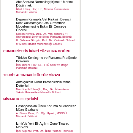
Afet Sonrası Normalleş(tir)mek Üzerine
Düşünmek
İkbal Erbaş, Doç. Dr., Akdeniz Üniversitesi
Mimarlık Bölümü
Deprem Kaynaklı Afet Riskinin Dirençli
Kent Yaklaşımıyla CBS Ortamında
Modellenmesine İlişkin Bir Çerçeve
Önerisi
Serkan Kemeç, Doç. Dr., Van Yüzüncü Yıl
Üniversitesi Şehir ve Bölge Planlama Bölümü
H. Şebnem Düzgün, Prof. Dr., Colorado School
of Mines Maden Mühendisliği Bölümü
CUMHURİYETİN İKİNCİ YÜZYILINA DOĞRU
Türkiye Kentleşme ve Planlama Pratiğinde
Birikenler
İclal Dinçer, Prof. Dr., YTÜ Şehir ve Bölge
Planlama Bölümü
TEHDİT ALTINDAKİ KÜLTÜR MİRASI
Antakya’nın Kültür Bileşenlerinin Miras
Değerleri
Mert Nezih Rifaioğlu, Doç. Dr., İskenderun
Teknik Üniversitesi Mimarlık Bölümü
MİMARLIK ELEŞTİRİSİ
Hasanpaşa’da Öncü Koruma Mücadelesi:
Müze Gazhane
A. Binnur Kıraç, Dr. Öğr. Üyesi., MSGSÜ
Mimarlık Bölümü
İzmir’de Yeni Bir Açılım: Zone Ticaret
Merkezi
İpek Akpınar, Prof. Dr., İzmir Yüksek Teknoloji