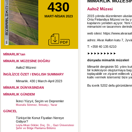
MİMARLIK MÜZESİ
430
Aalto2 Müzesi
2015 yılında düzenlenen ulusla
MART-NİSAN 2023
Orta Finlandiya Müzesi ve bu yı
kapılarını yeniden açıyor. Yeni
mimarisini ve tasarımını derin
web sitesi:
https://www.alvaraalt
adres: Alvar Aallon katu 7, Jyv
T: +358 40 135 6210
►►►►►►►►►
MİMARLIK'tan
dünyada mimarlık müzeleri
MİMARLIK MÜZESİNE DOĞRU
Mimarlık
dergisinin 50. yılını k
Aalto2 Müzesi
bir koleksiyon oluşturmaya başla
toplayabilir ve ziyaret edilecek
İNGİLİZCE ÖZET / ENGLISH SUMMARY
katkı vermek isterseniz bize ya
Mimarlık. 430 | March-April 2023
Bu icerik 5202 defa görüntülenmi
MİMARLIK DÜNYASINDAN
MİMARLIK GÜNDEM
İkinci Yüzyıl, Seçim ve Depremler
Mustafa Sönmez, İktisatçı, Yazar
GÜNCEL
Türkiye’de Konut Fiyatları Nereye
Gidiyor?
Leyla Alkan Gökler, Doç. Dr.., Gazi Üniversitesi
Şehir ve Bölge Planlama Bölümü