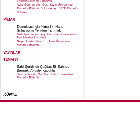
Enstitüsü Mimarlık Bölümü
Aysu Gürman, Arş. Gör., Yaşar Üniversitesi
Mimarlık Bölümü; Doktor Adayı, İYTE Mimarlık
Bölümü
MİMAR
Demokrasi İçin Mimarlık: Hans
Scharoun’u Yeniden Tanımak
Bedizhan Başkan, Arş. Gör., Gazi Üniversitesi
Fen Bilimleri Enstitüsü
Neşe Gurallar, Prof. Dr., Gazi Üniversitesi
Mimarlık Bölümü
YAYINLAR
TEMA[S]
Sahil Şeridinde Çağdaş Bir Sahne /
Barınak: Akustik Kabuklar
Şeyma Seyrek, Öğr. Gör., Hitit Üniversitesi
Mimarlık Bölümü
KÜNYE