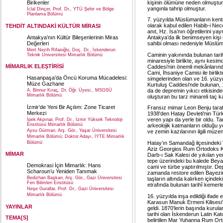
kişinin ölümüne neden olmuştur
Birikenler
yangınla tahrip olmuştur.
İclal Dinçer, Prof. Dr., YTÜ Şehir ve Bölge
Planlama Bölümü
7. yüzyılda Müslümanların kenti
olarak kabul edilen Habib-i Necc
TEHDİT ALTINDAKİ KÜLTÜR MİRASI
anıt, Hz. İsa’nın öğretilerini y
Antakya’nın Kültür Bileşenlerinin Miras
Antakya’da ilk benimseyen kişi 
Değerleri
sahibi olması nedeniyle Müslüman
Mert Nezih Rifaioğlu, Doç. Dr., İskenderun
Caminin yakınında bulunan tarih
Teknik Üniversitesi Mimarlık Bölümü
minaresiyle birlikte, aynı kesim
MİMARLIK ELEŞTİRİSİ
Caddesi’nin önemli mekânlarınd
Cami, İhsaniye Camisi ile birlik
Hasanpaşa’da Öncü Koruma Mücadelesi:
simgelerinden olan ve 16. yüzy
Müze Gazhane
Kurtuluş Caddesi'nde bulunan, 16
da de depremin yıkıcı etkisinden 
A. Binnur Kıraç, Dr. Öğr. Üyesi., MSGSÜ
Mimarlık Bölümü
oluşturan bu tarz minareli taç 
İzmir’de Yeni Bir Açılım: Zone Ticaret
Fransız mimar Leon Benju taraf
Merkezi
1938'den Hatay Devleti'nin Türk
veren yapı da yerle bir oldu. 
İpek Akpınar, Prof. Dr., İzmir Yüksek Teknoloji
Enstitüsü Mimarlık Bölümü
arkeolojik katmanların olduğu 
Aysu Gürman, Arş. Gör., Yaşar Üniversitesi
ve zemin kazılarının ilgili müz
Mimarlık Bölümü; Doktor Adayı, İYTE Mimarlık
Bölümü
Hatay’ın Samandağ ilçesindeki Va
Aziz Georgios Rum Ortodoks Kili
MİMAR
Darb-ı Sak Kalesi de yıkılan ye
tepe üzerindeki bu kalede Beya
Demokrasi İçin Mimarlık: Hans
cami ve türbe yaptırılmıştır. D
Scharoun’u Yeniden Tanımak
zamanda restore edilen Bayezid-i
Bedizhan Başkan, Arş. Gör., Gazi Üniversitesi
taşların altında kalırken içinde
Fen Bilimleri Enstitüsü
etrafında bulunan tarihî kemerleri
Neşe Gurallar, Prof. Dr., Gazi Üniversitesi
Mimarlık Bölümü
16. yüzyılda inşa edildiği ifade
Karasun Manuk Ermeni Kilisesi’
YAYINLAR
geldi. 1870’lerin başında kurul
tarihi olan İskenderun Latin Kato
TEMA[S]
belirtilen Mar Yuhanna Rum Ortod