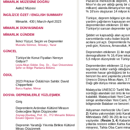
Pazarcık merkezli ilk deprem, Tü
MİMARLIK MÜZESİNE DOĞRU
Mısır'ın da yer aldığı geniş bi
milkare) alanda Almanya'nın to
Aalto2 Müzesi
% 16'sını oluşturan 14 milyon kiş
İNGİLİZCE ÖZET / ENGLISH SUMMARY
Türkiye, deprem bölgesi için doğ
Mimarlık. 430 | March-April 2023
yardım çağrılarını kapsayan en y
depremlerden etkilenen 10 ilde 
MİMARLIK DÜNYASINDAN
Türkiye'yi sarsan depremler için 
MİMARLIK GÜNDEM
Şiddet ve kapsadığı alan açısı
sarsıntılarda vuku bulan büyük c
İkinci Yüzyıl, Seçim ve Depremler
acılara yol açtı. Depremlerde 
Mustafa Sönmez, İktisatçı, Yazar
yedi gün; Kosova, Arnavutluk, K
GÜNCEL
Depremden etkilenen 11 ilin top
demografisinin % 16,4’üne tekabü
Türkiye’de Konut Fiyatları Nereye
5,6 milyon düzeyinde ve Türkiye
Gidiyor?
Leyla Alkan Gökler, Doç. Dr.., Gazi Üniversitesi
Depremlerden etkilenen 11 il çer
Şehir ve Bölge Planlama Bölümü
taşınmaz kültür varlığı olduğunu
eserinin hasar gördüğünü bir kı
ÖDÜL
benzeri bu anıt yapılarda yıkıml
Unesco Dünya Miras Alanı, 3.71
2023 Pritzker Ödülü’nün Sahibi: David
Dağı gibi dünya miras alanlarınd
Chipperfield
Burcu Kaplan, Mimar
Malatya’da UNESCO Tarihî Miras 
sürdüğü alandaki üst örtü ile ker
DOSYA: DEPREMLERLE YÜZLEŞMEK
kalabildi. Malatya’daki Yeni Cami
simge anıtlarından Yeni Cami, 7
Giriş
bölgesinde Balaban ve benzeri 
Depremlerin Ardından Kültürel Mirasın
Adıyaman merkezde Ulu Cami ile 
Geleceğine İlişkin Düşünceler
2
) Kahta yakınındaki ünlü Kar
Zeynep Ahunbay, Prof. Dr., İTÜ Mimarlık Bölümü
Mithridates (MÖ 36-20) ile kız 
Emekli Öğretim Üyesi
vaziyette. (
Resim 3, 4
) Kabart
yıllarda restore edilen Kahta 
Depremin Yarattığı Yıkımla Birlikte Kültürel
minaresi, Tahta Oba Cami mina
Mirası Düşünmek