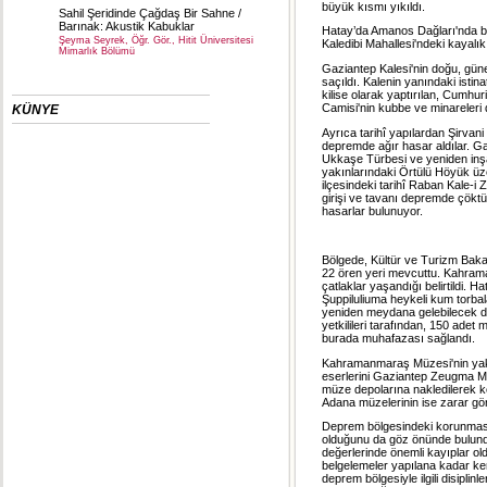
büyük kısmı yıkıldı.
Sahil Şeridinde Çağdaş Bir Sahne /
Barınak: Akustik Kabuklar
Hatay’da Amanos Dağları'nda bul
Şeyma Seyrek, Öğr. Gör., Hitit Üniversitesi
Kaledibi Mahallesi'ndeki kayalı
Mimarlık Bölümü
Gaziantep Kalesi'nin doğu, güne
saçıldı. Kalenin yanındaki istin
kilise olarak yaptırılan, Cumh
Camisi'nin kubbe ve minareleri d
KÜNYE
Ayrıca tarihî yapılardan Şirvan
depremde ağır hasar aldılar. Ga
Ukkaşe Türbesi ve yeniden inşa
yakınlarındaki Örtülü Höyük üz
ilçesindeki tarihî Raban Kale-i
girişi ve tavanı depremde çöktü
hasarlar bulunuyor.
Bölgede, Kültür ve Turizm Baka
22 ören yeri mevcuttu. Kahram
çatlaklar yaşandığı belirtildi. 
Şuppiluliuma heykeli kum torbala
yeniden meydana gelebilecek d
yetkilileri tarafından, 150 ade
burada muhafazası sağlandı.
Kahramanmaraş Müzesi'nin yakını
eserlerini Gaziantep Zeugma M
müze depolarına nakledilerek ko
Adana müzelerinin ise zarar görm
Deprem bölgesindeki korunması 
olduğunu da göz önünde bulundu
değerlerinde önemli kayıplar old
belgelemeler yapılana kadar ken
deprem bölgesiyle ilgili disiplin