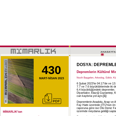
DOSYA: DEPREML
430
Depremlerin Kültürel Mir
Nezih Başgelen, Arkeolog, Editör, Kü
MART-NİSAN 2023
6 Şubat 2023’te 04:17’de ve 13
7.7 ve 7.6 büyüklüklerinde iki 
6.4 büyüklüğündeki depremler
Diyarbakır, Elazığ Gaziantep, K
can kaybına yol açtı.
[1]
Depremlerin Anadolu, Arap ve Af
Fay Hattı üzerinde (İTÜ'nün ö
raporuna göre ise Ölü Deniz Fay
üzerinde meydana geldiği sapta
MİMARLIK'tan