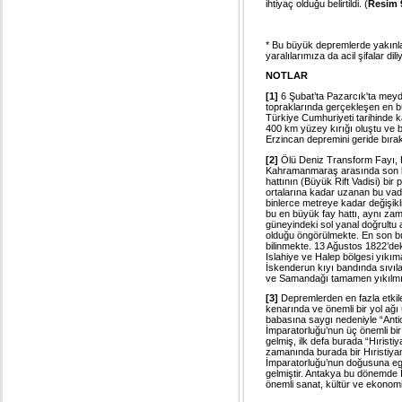
ihtiyaç olduğu belirtildi. (
Resim 
* Bu büyük depremlerde yakınlar
yaralılarımıza da acil şifalar dil
NOTLAR
[1]
6 Şubat’ta Pazarcık'ta mey
topraklarında gerçekleşen en b
Türkiye Cumhuriyeti tarihinde 
400 km yüzey kırığı oluştu ve 
Erzincan depremini geride bıra
[2]
Ölü Deniz Transform Fayı, D
Kahramanmaraş arasında son b
hattının (Büyük Rift Vadisi) b
ortalarına kadar uzanan bu vadi
binlerce metreye kadar değişik
bu en büyük fay hattı, aynı zama
güneyindeki sol yanal doğrultu
olduğu öngörülmekte. En son b
bilinmekte. 13 Ağustos 1822’de
Islahiye ve Halep bölgesi yıkı
İskenderun kıyı bandında sıvıl
ve Samandağı tamamen yıkılmış
[3]
Depremlerden en fazla etkile
kenarında ve önemli bir yol ağı
babasına saygı nedeniyle “Antio
İmparatorluğu’nun üç önemli bir 
gelmiş, ilk defa burada “Hıristiy
zamanında burada bir Hıristiyan
İmparatorluğu’nun doğusuna egem
gelmiştir. Antakya bu dönemde 
önemli sanat, kültür ve ekonomi