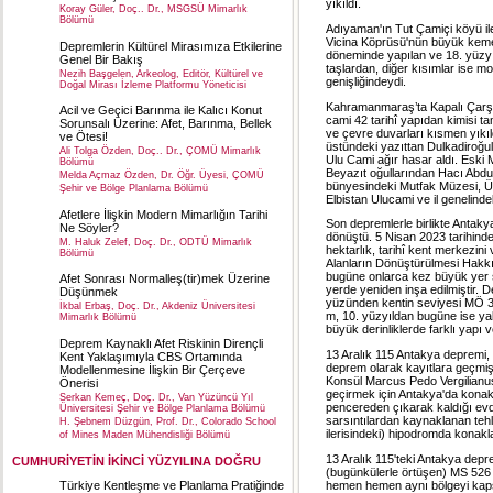
yıkıldı.
Koray Güler, Doç.. Dr., MSGSÜ Mimarlık
Bölümü
Adıyaman'ın Tut Çamiçi köyü il
Vicina Köprüsü'nün büyük keme
Depremlerin Kültürel Mirasımıza Etkilerine
döneminde yapılan ve 18. yüzyı
Genel Bir Bakış
taşlardan, diğer kısımlar ise m
Nezih Başgelen, Arkeolog, Editör, Kültürel ve
genişliğindeydi.
Doğal Mirası İzleme Platformu Yöneticisi
Kahramanmaraş’ta Kapalı Çarşı b
Acil ve Geçici Barınma ile Kalıcı Konut
cami 42 tarihî yapıdan kimisi ta
Sorunsalı Üzerine: Afet, Barınma, Bellek
ve çevre duvarları kısmen yıkıl
ve Ötesi!
üstündeki yazıttan Dulkadiroğul
Ali Tolga Özden, Doç.. Dr., ÇOMÜ Mimarlık
Ulu Cami ağır hasar aldı. Eski
Bölümü
Beyazıt oğullarından Hacı Abdul
Melda Açmaz Özden, Dr. Öğr. Üyesi, ÇOMÜ
bünyesindeki Mutfak Müzesi, 
Şehir ve Bölge Planlama Bölümü
Elbistan Ulucami ve il genelindek
Afetlere İlişkin Modern Mimarlığın Tarihi
Son depremlerle birlikte Antaky
Ne Söyler?
dönüştü. 5 Nisan 2023 tarihinde
M. Haluk Zelef, Doç. Dr., ODTÜ Mimarlık
hektarlık, tarihî kent merkezini
Bölümü
Alanların Dönüştürülmesi Hakkı
bugüne onlarca kez büyük yer 
Afet Sonrası Normalleş(tir)mek Üzerine
yerde yeniden inşa edilmiştir. 
Düşünmek
yüzünden kentin seviyesi MÖ 3
İkbal Erbaş, Doç. Dr., Akdeniz Üniversitesi
m, 10. yüzyıldan bugüne ise yak
Mimarlık Bölümü
büyük derinliklerde farklı yapı 
Deprem Kaynaklı Afet Riskinin Dirençli
13 Aralık 115 Antakya depremi,
Kent Yaklaşımıyla CBS Ortamında
deprem olarak kayıtlara geçmiş
Modellenmesine İlişkin Bir Çerçeve
Konsül Marcus Pedo Vergilianus, 
Önerisi
geçirmek için Antakya'da konak
Serkan Kemeç, Doç. Dr., Van Yüzüncü Yıl
pencereden çıkarak kaldığı evde
Üniversitesi Şehir ve Bölge Planlama Bölümü
sarsıntılardan kaynaklanan tehl
H. Şebnem Düzgün, Prof. Dr., Colorado School
ilerisindeki) hipodromda konakla
of Mines Maden Mühendisliği Bölümü
13 Aralık 115'teki Antakya depr
CUMHURİYETİN İKİNCİ YÜZYILINA DOĞRU
(bugünkülerle örtüşen) MS 526 
hemen hemen aynı bölgeyi kaps
Türkiye Kentleşme ve Planlama Pratiğinde