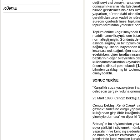
değil seyircisi olmayı, ranta y
dönüşüm kararlarıyla ilgili olara
KÜNYE
birlikte geliştirilmesinin esas 
yaparken, sürece dahil olan tüm 
gerekli olan uzun vadeli bir sü
sürecin içselleştirilmesi toplumu
toplum tarafından yeterince be
Toplum önüne kaçırılmayacak fırs
maddi manevi kayıpla son bulan 
normalleştirmiştir. Günümüzde t
aslında sağduyulu bir toplum ol
sağduyuyu insanı hayvandan üst
insanlara eşit dağıtıldığını sav
edebilirken, diğer taraftan insanl
bazılarının diğer bireylerden daha
kullanamamalarından kaynakland
önemine dikkati çekmektedir.
[1
bilimden uzaklaşmış bir toplum
olmayacaktır.
SONUÇ YERİNE
“Karşılıklı suya yazıp-çizen i
geleceğin gerçek yoluna gireme
23 Mart 1998, Cengiz Bektaş
[1
Cengiz Bektaş,
Kentli Olmak 
çizmek” ifadesine vurgu yapıyor
kulağından girip öbür kulağında
yineleyip durması” ve diyor ki “
Bektaş`ın bu söyleminden yola ç
suya çizildiğini söylemek mümkü
yapıcıların ve kenti inşa edenle
da buna duyarsız kalmasıdır. Ş
kentlerinde kenti yeniden kurabi