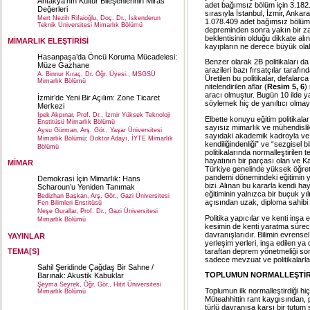
Antakya’nın Kültür Bileşenlerinin Miras
adet bağımsız bölüm için 3.182.5
Değerleri
sırasıyla İstanbul, İzmir, Ankara
Mert Nezih Rifaioğlu, Doç. Dr., İskenderun
1.078.409 adet bağımsız bölüm y
Teknik Üniversitesi Mimarlık Bölümü
depreminden sonra yakın bir z
beklentisinin olduğu dikkate a
MİMARLIK ELEŞTİRİSİ
kayıpların ne derece büyük olabi
Hasanpaşa’da Öncü Koruma Mücadelesi:
Benzer olarak 2B politikaları d
Müze Gazhane
arazileri bazı fırsatçılar tarafı
A. Binnur Kıraç, Dr. Öğr. Üyesi., MSGSÜ
Üretilen bu politikalar, defalarc
Mimarlık Bölümü
nitelendirilen aflar (
Resim 5, 6
)
aracı olmuştur. Bugün 10 ilde y
İzmir’de Yeni Bir Açılım: Zone Ticaret
söylemek hiç de yanıltıcı olmay
Merkezi
İpek Akpınar, Prof. Dr., İzmir Yüksek Teknoloji
Elbette konuyu eğitim politikal
Enstitüsü Mimarlık Bölümü
sayısız mimarlık ve mühendislik
Aysu Gürman, Arş. Gör., Yaşar Üniversitesi
sayıdaki akademik kadroyla ve a
Mimarlık Bölümü; Doktor Adayı, İYTE Mimarlık
kendiliğindenliği” ve “sezgisel 
Bölümü
politikalarında normalleştirilen 
hayatının bir parçası olan ve 
MİMAR
Türkiye genelinde yüksek öğret
pandemi dönemindeki eğitimin yet
Demokrasi İçin Mimarlık: Hans
bizi. Alınan bu kararla kendi h
Scharoun’u Yeniden Tanımak
eğitiminin yalnızca bir buçuk 
Bedizhan Başkan, Arş. Gör., Gazi Üniversitesi
açısından uzak, diploma sahibi b
Fen Bilimleri Enstitüsü
Neşe Gurallar, Prof. Dr., Gazi Üniversitesi
Politika yapıcılar ve kenti inşa
Mimarlık Bölümü
kesimin de kenti yaratma süreci
davranışlarıdır. Bilimin evrensel 
YAYINLAR
yerleşim yerleri, inşa edilen ya
taraftan deprem yönetmeliği so
TEMA[S]
sadece mevzuat ve politikalarla 
Sahil Şeridinde Çağdaş Bir Sahne /
TOPLUMUN NORMALLEŞTİR
Barınak: Akustik Kabuklar
Şeyma Seyrek, Öğr. Gör., Hitit Üniversitesi
Toplumun ilk normalleştirdiği hi
Mimarlık Bölümü
Müteahhittin rant kaygısından,
türlü davranışa karşı bir tutum