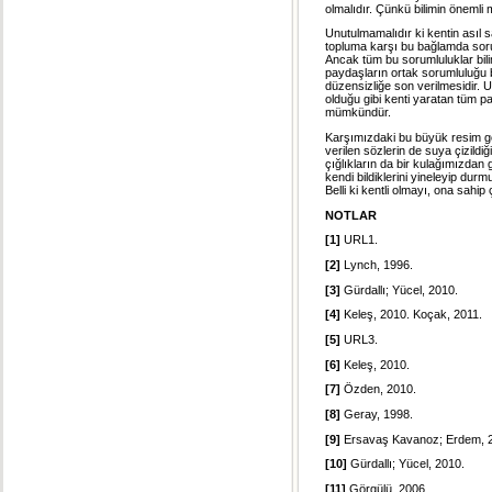
olmalıdır. Çünkü bilimin önemli
Unutulmamalıdır ki kentin asıl s
topluma karşı bu bağlamda sor
Ancak tüm bu sorumluluklar bili
paydaşların ortak sorumluluğu b
düzensizliğe son verilmesidir
olduğu gibi kenti yaratan tüm p
mümkündür.
Karşımızdaki bu büyük resim geç
verilen sözlerin de suya çizildi
çığlıkların da bir kulağımızdan
kendi bildiklerini yineleyip du
Belli ki kentli olmayı, ona s
NOTLAR
[1]
URL1.
[2]
Lynch, 1996.
[3]
Gürdallı; Yücel, 2010.
[4]
Keleş, 2010. Koçak, 2011.
[5]
URL3.
[6]
Keleş, 2010.
[7]
Özden, 2010.
[8]
Geray, 1998.
[9]
Ersavaş Kavanoz; Erdem, 
[10]
Gürdallı; Yücel, 2010.
[11]
Görgülü, 2006.