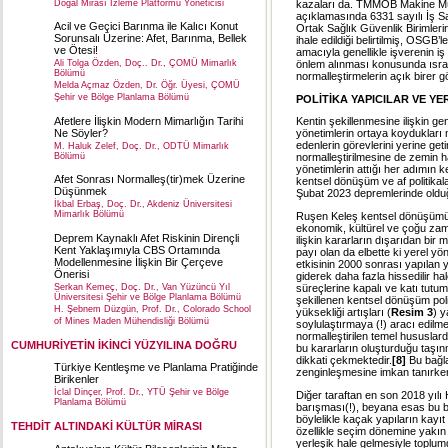
Doğal Mirası İzleme Platformu Yöneticisi
kazaları da. TMMOB Makine Müh
açıklamasında 6331 sayılı İş S
Acil ve Geçici Barınma ile Kalıcı Konut
Ortak Sağlık Güvenlik Birimlerin
Sorunsalı Üzerine: Afet, Barınma, Bellek
ihale edildiği belirtilmiş, OSGB
ve Ötesi!
amacıyla genellikle işverenin i
önlem alınması konusunda ısrarc
Ali Tolga Özden, Doç.. Dr., ÇOMÜ Mimarlık
Bölümü
normalleştirmelerin açık birer g
Melda Açmaz Özden, Dr. Öğr. Üyesi, ÇOMÜ
Şehir ve Bölge Planlama Bölümü
POLİTİKA YAPICILAR VE Y
Afetlere İlişkin Modern Mimarlığın Tarihi
Kentin şekillenmesine ilişkin ge
Ne Söyler?
yönetimlerin ortaya koydukları 
edenlerin görevlerini yerine get
M. Haluk Zelef, Doç. Dr., ODTÜ Mimarlık
Bölümü
normalleştirilmesine de zemin haz
yönetimlerin attığı her adımın k
Afet Sonrası Normalleş(tir)mek Üzerine
kentsel dönüşüm ve af politikal
Düşünmek
Şubat 2023 depremlerinde olduğ
İkbal Erbaş, Doç. Dr., Akdeniz Üniversitesi
Mimarlık Bölümü
Ruşen Keleş kentsel dönüşümün 
ekonomik, kültürel ve çoğu zama
Deprem Kaynaklı Afet Riskinin Dirençli
ilişkin kararların dışarıdan bir 
Kent Yaklaşımıyla CBS Ortamında
payı olan da elbette ki yerel yö
Modellenmesine İlişkin Bir Çerçeve
etkisinin 2000 sonrası yapılan
Önerisi
giderek daha fazla hissedilir hal
süreçlerine kapalı ve katı tutum
Serkan Kemeç, Doç. Dr., Van Yüzüncü Yıl
Üniversitesi Şehir ve Bölge Planlama Bölümü
şekillenen kentsel dönüşüm poli
H. Şebnem Düzgün, Prof. Dr., Colorado School
yüksekliği artışları (
Resim 3
) y
of Mines Maden Mühendisliği Bölümü
soylulaştırmaya (!) aracı edilm
normalleştirilen temel hususlard
CUMHURİYETİN İKİNCİ YÜZYILINA DOĞRU
bu kararların oluşturduğu taşın
dikkati çekmektedir.
[8]
Bu bağla
Türkiye Kentleşme ve Planlama Pratiğinde
zenginleşmesine imkan tanırken
Birikenler
İclal Dinçer, Prof. Dr., YTÜ Şehir ve Bölge
Diğer taraftan en son 2018 yılı
Planlama Bölümü
barışması(!), beyana esas bu 
böylelikle kaçak yapıların kayıt a
TEHDİT ALTINDAKİ KÜLTÜR MİRASI
özellikle seçim dönemine yakın
yerleşik hale gelmesiyle toplumd