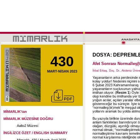
DOSYA: DEPREML
430
Afet Sonrası Normalleş
İkbal Erbaş, Doç. Dr., Akdeniz Üniv
MART-NİSAN 2023
Yaşananların arka perdesinde 
kolay yoldur! Nedenini niçini
6 Şubat 2023 Kahramanmaraş Pa
yaşananların suçlusunun yalnızca 
imtihan oluyor. (
Resim 1
) Öyle 
olup kendine bu imtihanda yer 
yoğun acılar, açılan yaralar e
göstereceğiz bu süreçte. İşte 
“normalleş(tir)mek”le meşgul 
yollarını aramak bu yolda atılm
MİMARLIK'tan
Bu yazıyla birlikte üzerinde dur
MİMARLIK MÜZESİNE DOĞRU
anlam farklılıkları barındırıyo
Aalto2 Müzesi
olağan, düzgülü, aşırılığı olm
normal olmak; “normalleştirme
İNGİLİZCE ÖZET / ENGLISH SUMMARY
normalleştirme kavramı temelin
normal karşılanma niteliğinde ol
Mimarlık. 430 | March-April 2023