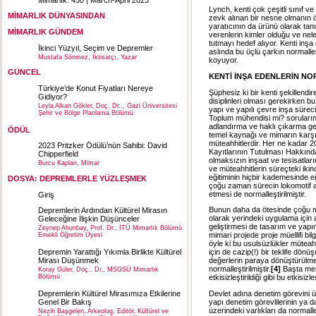
Lynch, kenti çok çeşitli sınıf v
MİMARLIK DÜNYASINDAN
zevk alınan bir nesne olmanın ö
yaratıcının da ürünü olarak tanı
MİMARLIK GÜNDEM
verenlerin kimler olduğu ve nele
tutmayı hedef alıyor. Kenti inşa
İkinci Yüzyıl, Seçim ve Depremler
aslında bu üçlü çarkın normalle
Mustafa Sönmez, İktisatçı, Yazar
koyuyor.
GÜNCEL
KENTİ İNŞA EDENLERİN N
Türkiye’de Konut Fiyatları Nereye
Şüphesiz ki bir kenti şekillendi
Gidiyor?
disiplinleri olması gerekirken bu 
Leyla Alkan Gökler, Doç. Dr.., Gazi Üniversitesi
yapı ve yapılı çevre inşa süre
Şehir ve Bölge Planlama Bölümü
Toplum mühendisi mi? sorularını 
adlandırma ve haklı çıkarma ge
ÖDÜL
temel kaynağı ve mimarın karşı
müteahhitlerdir. Her ne kadar 2
2023 Pritzker Ödülü’nün Sahibi: David
Kayıtlarının Tutulması Hakkında 
Chipperfield
olmaksızın inşaat ve tesisatlar
Burcu Kaplan, Mimar
ve müteahhitlerin süreçteki ikin
eğitiminin hiçbir kademesinde e
DOSYA: DEPREMLERLE YÜZLEŞMEK
çoğu zaman sürecin lokomotif a
etmesi de normalleştirilmiştir.
Giriş
Bunun daha da ötesinde çoğu mü
Depremlerin Ardından Kültürel Mirasın
olarak yerindeki uygulama için a
Geleceğine İlişkin Düşünceler
geliştirmesi de tasarım ve yapım
Zeynep Ahunbay, Prof. Dr., İTÜ Mimarlık Bölümü
mimari projede proje müellifi bil
Emekli Öğretim Üyesi
öyle ki bu usulsüzlükler müteahhi
Depremin Yarattığı Yıkımla Birlikte Kültürel
için de cazip(!) bir teklife dönüş
Mirası Düşünmek
değerlerin paraya dönüştürülmes
normalleştirilmiştir.
[4]
Başta mes
Koray Güler, Doç.. Dr., MSGSÜ Mimarlık
Bölümü
etkisizleştirildiği gibi bu etkisizl
Depremlerin Kültürel Mirasımıza Etkilerine
Devlet adına denetim görevini 
Genel Bir Bakış
yapı denetim görevlilerinin ya 
üzerindeki varlıkları da normalle
Nezih Başgelen, Arkeolog, Editör, Kültürel ve