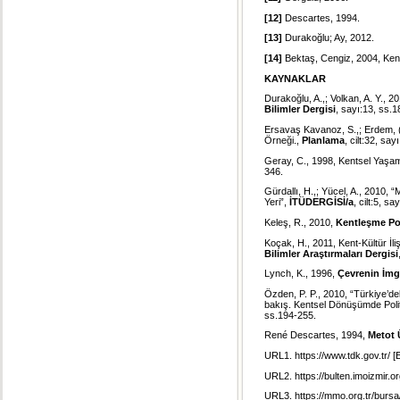
[12]
Descartes, 1994.
[13]
Durakoğlu; Ay, 2012.
[14]
Bektaş, Cengiz, 2004, Ken
KAYNAKLAR
Durakoğlu, A.,; Volkan, A. Y., 
Bilimler Dergisi
, sayı:13, ss.
Ersavaş Kavanoz, S.,; Erdem, (
Örneği.,
Planlama
, cilt:32, sa
Geray, C., 1998, Kentsel Yaşam 
346.
Gürdallı, H.,; Yücel, A., 2010,
Yeri”,
İTÜDERGİSİ/a
, cilt:5, say
Keleş, R., 2010,
Kentleşme Pol
Koçak, H., 2011, Kent-Kültür İ
Bilimler Araştırmaları Dergisi
Lynch, K., 1996,
Çevrenin İmg
Özden, P. P., 2010, “Türkiye’dek
bakış. Kentsel Dönüşümde Poli
ss.194-255.
René Descartes, 1994,
Metot
URL1. https://www.tdk.gov.tr/ [
URL2.
https://bulten.imoizmir
URL3.
https://mmo.org.tr/bursa