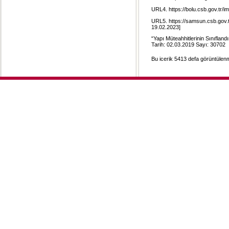
URL4.
https://bolu.csb.gov.tr/
URL5.
https://samsun.csb.gov.tr
19.02.2023]
“Yapı Müteahhitlerinin Sınıflan
Tarih: 02.03.2019 Sayı: 30702
Bu icerik 5413 defa görüntülenmi