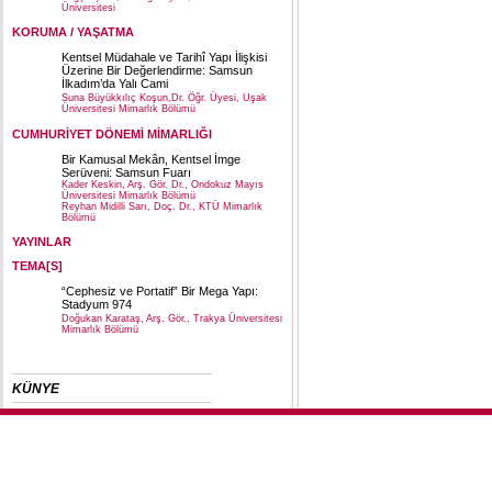
Üniversitesi
KORUMA / YAŞATMA
Kentsel Müdahale ve Tarihî Yapı İlişkisi
Üzerine Bir Değerlendirme: Samsun
İlkadım’da Yalı Cami
Suna Büyükkılıç Koşun,Dr. Öğr. Üyesi, Uşak
Üniversitesi Mimarlık Bölümü
CUMHURİYET DÖNEMİ MİMARLIĞI
Bir Kamusal Mekân, Kentsel İmge
Serüveni: Samsun Fuarı
Kader Keskin, Arş. Gör. Dr., Ondokuz Mayıs
Üniversitesi Mimarlık Bölümü
Reyhan Midilli Sarı, Doç. Dr., KTÜ Mimarlık
Bölümü
YAYINLAR
TEMA[S]
“Cephesiz ve Portatif” Bir Mega Yapı:
Stadyum 974
Doğukan Karataş, Arş. Gör., Trakya Üniversitesi
Mimarlık Bölümü
KÜNYE