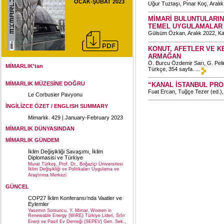
OCAK-ŞUBAT 2023
Uğur Tuztaşı, Pınar Koç, Aralık
MİMARİ BULUNTULARIN
TEMEL UYGULAMALAR
Gülsüm Özkan, Aralık 2022, Kaba
KONUT, AFETLER VE K
ARMAĞAN
Ö. Burcu Özdemir Sarı, G. Pelin
MİMARLIK'tan
Türkçe, 354 sayfa. ...
MİMARLIK MÜZESİNE DOĞRU
“KANAL İSTANBUL PRO
Fuat Ercan, Tuğçe Tezer (ed.),
Le Corbusier Pavyonu
İNGİLİZCE ÖZET / ENGLISH SUMMARY
Mimarlık. 429 | January-February 2023
MİMARLIK DÜNYASINDAN
MİMARLIK GÜNDEM
İklim Değişikliği Savaşımı, İklim
Diplomasisi ve Türkiye
Murat Türkeş, Prof. Dr., Boğaziçi Üniversitesi
İklim Değişikliği ve Politikaları Uygulama ve
Araştırma Merkezi
GÜNCEL
COP27 İklim Konferansı’nda Vaatler ve
Eylemler
Yasemin Somuncu, Y. Mimar, Women in
Renewable Energy (WiRE) Türkiye Lideri, Sıfır
Enerji ve Pasif Ev Derneği (SEPEV) Gen. Sek.,