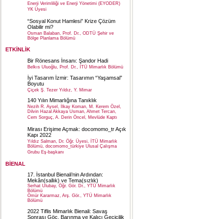
Enerji Verimliliği ve Enerji Yönetimi (EYODER)
YK Üyesi
“Sosyal Konut Hamlesi” Krize Çözüm
Olabilir mi?
Osman Balaban, Prof. Dr., ODTÜ Şehir ve
Bölge Planlama Bölümü
ETKİNLİK
Bir Rönesans İnsanı: Şandor Hadi
Belkıs Uluoğlu, Prof. Dr., İTÜ Mimarlık Bölümü
İyi Tasarım İzmir: Tasarımın “Yaşamsal”
Boyutu
Çiçek Ş. Tezer Yıldız, Y. Mimar
140 Yılın Mimarlığına Tanıklık
Nezih R. Aysel, İlkay Koman, M. Kerem Özel,
Dilvin Hazal Akkaya Usman, Ahmet Tercan,
Cem Sorguç, A. Derin Öncel, Mevlüde Kaptı
Mirası Erişime Açmak: docomomo_tr Açık
Kapı 2022
Yıldız Salman, Dr. Öğr. Üyesi, İTÜ Mimarlık
Bölümü, docomomo_türkiye Ulusal Çalışma
Grubu Eş-başkanı
BİENAL
17. İstanbul Bienali’nin Ardından:
Mekân(sallık) ve Tema(sızlık)
Serhat Ulubay, Öğr. Gör. Dr., YTÜ Mimarlık
Bölümü
Ömür Kararmaz, Arş. Gör., YTÜ Mimarlık
Bölümü
2022 Tiflis Mimarlık Bienali: Savaş
Sonrası Göç, Barınma ve Kalıcı Geçicilik