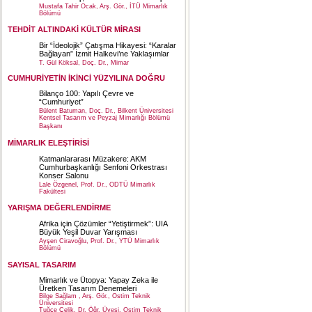
Mustafa Tahir Ocak, Arş. Gör., İTÜ Mimarlık
Bölümü
TEHDİT ALTINDAKİ KÜLTÜR MİRASI
Bir “İdeolojik” Çatışma Hikayesi: “Karalar
Bağlayan” İzmit Halkevi’ne Yaklaşımlar
T. Gül Köksal, Doç. Dr., Mimar
CUMHURİYETİN İKİNCİ YÜZYILINA DOĞRU
Bilanço 100: Yapılı Çevre ve
“Cumhuriyet”
Bülent Batuman, Doç. Dr., Bilkent Üniversitesi
Kentsel Tasarım ve Peyzaj Mimarlığı Bölümü
Başkanı
MİMARLIK ELEŞTİRİSİ
Katmanlararası Müzakere: AKM
Cumhurbaşkanlığı Senfoni Orkestrası
Konser Salonu
Lale Özgenel, Prof. Dr., ODTÜ Mimarlık
Fakültesi
YARIŞMA DEĞERLENDİRME
Afrika için Çözümler “Yetiştirmek”: UIA
Büyük Yeşil Duvar Yarışması
Ayşen Ciravoğlu, Prof. Dr., YTÜ Mimarlık
Bölümü
SAYISAL TASARIM
Mimarlık ve Ütopya: Yapay Zeka ile
Üretken Tasarım Denemeleri
Bilge Sağlam , Arş. Gör., Ostim Teknik
Üniversitesi
Tuğçe Çelik, Dr. Öğr. Üyesi, Ostim Teknik