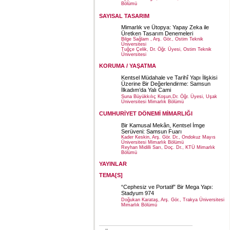
Bölümü
SAYISAL TASARIM
Mimarlık ve Ütopya: Yapay Zeka ile
Üretken Tasarım Denemeleri
Bilge Sağlam , Arş. Gör., Ostim Teknik
Üniversitesi
Tuğçe Çelik, Dr. Öğr. Üyesi, Ostim Teknik
Üniversitesi
KORUMA / YAŞATMA
Kentsel Müdahale ve Tarihî Yapı İlişkisi
Üzerine Bir Değerlendirme: Samsun
İlkadım’da Yalı Cami
Suna Büyükkılıç Koşun,Dr. Öğr. Üyesi, Uşak
Üniversitesi Mimarlık Bölümü
CUMHURİYET DÖNEMİ MİMARLIĞI
Bir Kamusal Mekân, Kentsel İmge
Serüveni: Samsun Fuarı
Kader Keskin, Arş. Gör. Dr., Ondokuz Mayıs
Üniversitesi Mimarlık Bölümü
Reyhan Midilli Sarı, Doç. Dr., KTÜ Mimarlık
Bölümü
YAYINLAR
TEMA[S]
“Cephesiz ve Portatif” Bir Mega Yapı:
Stadyum 974
Doğukan Karataş, Arş. Gör., Trakya Üniversitesi
Mimarlık Bölümü