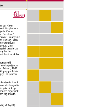
turdu. Yakın
nemli bir gündem
iğimiz Kasım
rı “azaltma”
nüyor. Bu sayının
 Türkeş, kritik
i vurguluyor.
nut krizinin
elirli gruplardan
n yıllarda
erinleştirecek bir
endirildiği
ayının kapağında
er Salonu, 1992
i yapıya ilişkin
guyu oluşturan
huriyetin İkinci
alacak dosya ile
üzyıla bir kapı
şme ve diğer pek
önem taşımakta.
kıl almaz bir