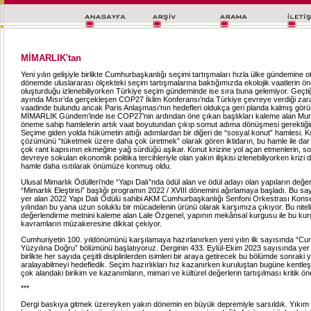
MİMARLIK'tan
Yeni yılın gelişiyle birlikte Cumhurbaşkanlığı seçimi tartışmaları hızla ülke gündemine o
dönemde uluslararası ölçekteki seçim tartışmalarına baktığımızda ekolojik vaatlerin ö
oluşturduğu izlenebiliyorken Türkiye seçim gündeminde ise sıra buna gelemiyor. Geçt
ayında Mısır’da gerçekleşen COP27 İklim Konferansı’nda Türkiye çevreye verdiği zara
vaadinde bulundu ancak Paris Anlaşması'nın hedefleri oldukça geri planda kalmış görü
MİMARLIK Gündem’inde ise COP27’nin ardından öne çıkan başlıkları kaleme alan Murat
öneme sahip hamlelerin artık vaat boyutundan çıkıp somut adıma dönüşmesi gerektiğin
Seçime giden yolda hükümetin attığı adımlardan bir diğeri de “sosyal konut” hamlesi. Ko
çözümünü “tüketmek üzere daha çok üretmek” olarak gören iktidarın, bu hamle ile dar g
çok rant kapısının ekmeğine yağ sürdüğü aşikar. Konut krizine yol açan etmenlerin, so
devreye sokulan ekonomik politika tercihleriyle olan yakın ilişkisi izlenebiliyorken krizi d
hamle daha ısıtılarak önümüze konmuş oldu.
Ulusal Mimarlık Ödülleri’nde “Yapı Dalı”nda ödül alan ve ödül adayı olan yapıların değerl
“Mimarlık Eleştirisi” başlığı programın 2022 / XVIII dönemini ağırlamaya başladı. Bu s
yer alan 2022 Yapı Dalı Ödülü sahibi AKM Cumhurbaşkanlığı Senfoni Orkestrası Kons
yılından bu yana uzun soluklu bir mücadelenin ürünü olarak karşımıza çıkıyor. Bu nitelikl
değerlendirme metnini kaleme alan Lale Özgenel, yapının mekânsal kurgusu ile bu kur
kavramların müzakeresine dikkat çekiyor.
Cumhuriyetin 100. yıldönümünü karşılamaya hazırlanırken yeni yılın ilk sayısında “Cum
Yüzyılına Doğru” bölümünü başlatıyoruz. Derginin 433. Eylül-Ekim 2023 sayısında yer 
birlikte her sayıda çeşitli disiplinlerden isimleri bir araya getirecek bu bölümde sonraki y
aralayabilmeyi hedefledik. Seçim hazırlıkları hız kazanırken kuruluştan bugüne kentle
çok alandaki birikim ve kazanımların, mimari ve kültürel değerlerin tartışılması kritik 
***
Dergi baskıya gitmek üzereyken yakın dönemin en büyük depremiyle sarsıldık. Yıkım a