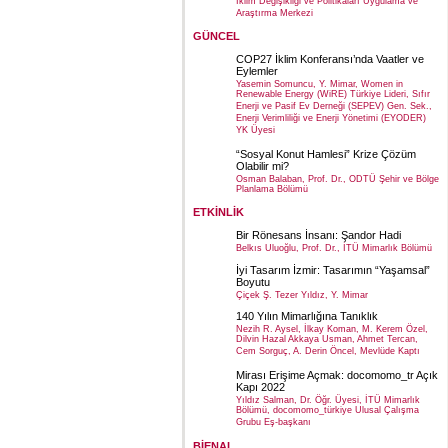
İklim Değişikliği ve Politikaları Uygulama ve
Araştırma Merkezi
GÜNCEL
COP27 İklim Konferansı’nda Vaatler ve
Eylemler
Yasemin Somuncu, Y. Mimar, Women in
Renewable Energy (WiRE) Türkiye Lideri, Sıfır
Enerji ve Pasif Ev Derneği (SEPEV) Gen. Sek.,
Enerji Verimliliği ve Enerji Yönetimi (EYODER)
YK Üyesi
“Sosyal Konut Hamlesi” Krize Çözüm
Olabilir mi?
Osman Balaban, Prof. Dr., ODTÜ Şehir ve Bölge
Planlama Bölümü
ETKİNLİK
Bir Rönesans İnsanı: Şandor Hadi
Belkıs Uluoğlu, Prof. Dr., İTÜ Mimarlık Bölümü
İyi Tasarım İzmir: Tasarımın “Yaşamsal”
Boyutu
Çiçek Ş. Tezer Yıldız, Y. Mimar
140 Yılın Mimarlığına Tanıklık
Nezih R. Aysel, İlkay Koman, M. Kerem Özel,
Dilvin Hazal Akkaya Usman, Ahmet Tercan,
Cem Sorguç, A. Derin Öncel, Mevlüde Kaptı
Mirası Erişime Açmak: docomomo_tr Açık
Kapı 2022
Yıldız Salman, Dr. Öğr. Üyesi, İTÜ Mimarlık
Bölümü, docomomo_türkiye Ulusal Çalışma
Grubu Eş-başkanı
BİENAL