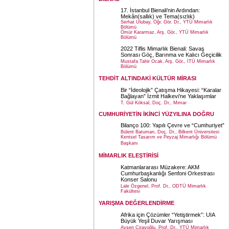
17. İstanbul Bienali’nin Ardından:
Mekân(sallık) ve Tema(sızlık)
Serhat Ulubay, Öğr. Gör. Dr., YTÜ Mimarlık
Bölümü
Ömür Kararmaz, Arş. Gör., YTÜ Mimarlık
Bölümü
2022 Tiflis Mimarlık Bienali: Savaş
Sonrası Göç, Barınma ve Kalıcı Geçicilik
Mustafa Tahir Ocak, Arş. Gör., İTÜ Mimarlık
Bölümü
TEHDİT ALTINDAKİ KÜLTÜR MİRASI
Bir “İdeolojik” Çatışma Hikayesi: “Karalar
Bağlayan” İzmit Halkevi’ne Yaklaşımlar
T. Gül Köksal, Doç. Dr., Mimar
CUMHURİYETİN İKİNCİ YÜZYILINA DOĞRU
Bilanço 100: Yapılı Çevre ve “Cumhuriyet”
Bülent Batuman, Doç. Dr., Bilkent Üniversitesi
Kentsel Tasarım ve Peyzaj Mimarlığı Bölümü
Başkanı
MİMARLIK ELEŞTİRİSİ
Katmanlararası Müzakere: AKM
Cumhurbaşkanlığı Senfoni Orkestrası
Konser Salonu
Lale Özgenel, Prof. Dr., ODTÜ Mimarlık
Fakültesi
YARIŞMA DEĞERLENDİRME
Afrika için Çözümler “Yetiştirmek”: UIA
Büyük Yeşil Duvar Yarışması
Ayşen Ciravoğlu, Prof. Dr., YTÜ Mimarlık