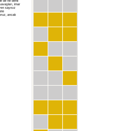
le de ne denli
savaşları, imar
eyen sayısız
ete
yoruz, ancak