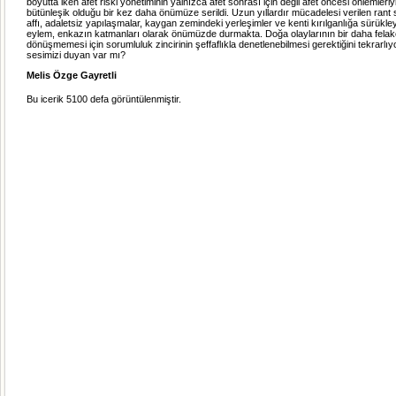
boyutta iken afet riski yönetiminin yalnızca afet sonrası için değil afet öncesi önlemleriy
bütünleşik olduğu bir kez daha önümüze serildi. Uzun yıllardır mücadelesi verilen rant 
affı, adaletsiz yapılaşmalar, kaygan zemindeki yerleşimler ve kenti kırılganlığa sürükl
eylem, enkazın katmanları olarak önümüzde durmakta. Doğa olaylarının bir daha felak
dönüşmemesi için sorumluluk zincirinin şeffaflıkla denetlenebilmesi gerektiğini tekrarlı
sesimizi duyan var mı?
Melis Özge Gayretli
Bu icerik 5100 defa görüntülenmiştir.